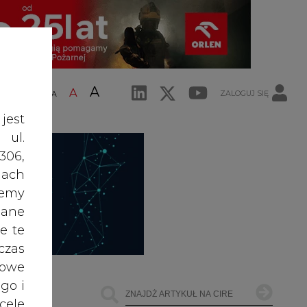
A
A
ZALOGUJ SIĘ
ŚĆ TEKSTU
A
jest
 ul.
306,
ach
żemy
dane
e te
czas
owe
go i
cele