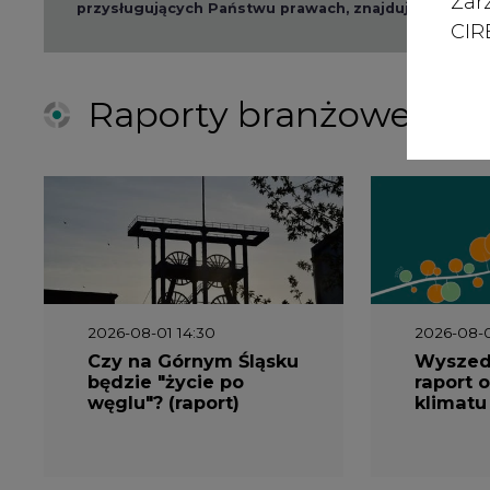
Zar
przysługujących Państwu prawach, znajduje się w
po
CIRE
Raporty branżowe
2026-08-01 14:30
2026-08-0
Czy na Górnym Śląsku
Wyszed
będzie "życie po
raport o
węglu"? (raport)
klimatu