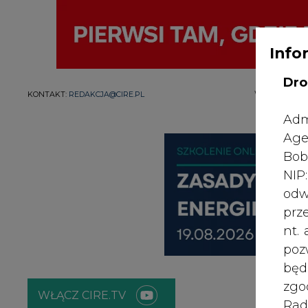
Info
Dro
WYDAWCA PO
KONTAKT:
REDAKCJA@CIRE.PL
Adm
Age
Bob
NI
odw
prz
nt.
poz
bę
zgo
WŁĄCZ CIRE.TV
Rad