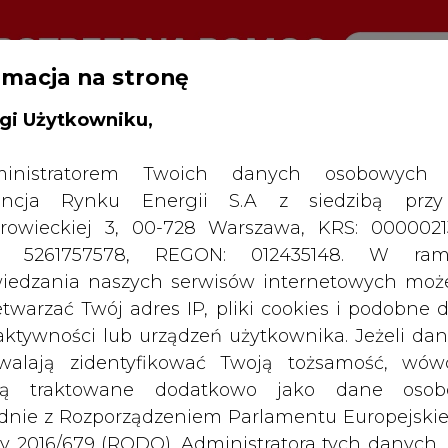
rmacja na stronę
gi Użytkowniku,
RTALU:
WIELKO
WYSOKI KONTRAST
inistratorem Twoich danych osobowych 
ncja Rynku Energii S.A z siedzibą przy
rowieckiej 3, 00-728 Warszawa, KRS: 0000021
P: 5261757578, REGON: 012435148. W ram
iedzania naszych serwisów internetowych mo
etwarzać Twój adres IP, pliki cookies i podobne 
 aktywności lub urządzeń użytkownika. Jeżeli dan
walają zidentyfikować Twoją tożsamość, wów
dą traktowane dodatkowo jako dane osob
dnie z Rozporządzeniem Parlamentu Europejskie
y 2016/679 (RODO). Administratora tych danych, 