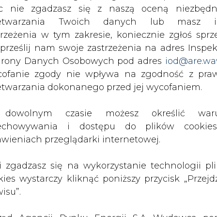
c nie zgadzasz się z naszą oceną niezbędn
Przesłanie komentarza oznacza akceptację zasad korzystania
z portalu cire.pl
zetwarzania Twoich danych lub masz i
wyślij
trzeżenia w tym zakresie, koniecznie zgłoś sprz
 prześlij nam swoje zastrzeżenia na adres Inspek
rony Danych Osobowych pod adres
iod@are.wa
ofanie zgody nie wpływa na zgodność z pr
etwarzania dokonanego przed jej wycofaniem.
dowolnym czasie możesz określić waru
echowywania i dostępu do plików cooki
awieniach przeglądarki internetowej.
rzymywanie treści marketingowych w postaci newslettera
li zgadzasz się na wykorzystanie technologii pl
 siedzibą w Warszawie.
kies wystarczy kliknąć poniższy przycisk „Przejd
isu”.
 nas Państwa danych osobowych, w tym informacje o