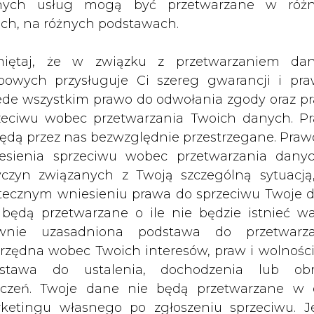
nych usług mogą być przetwarzane w róż
rezesa tej spółki &#8211; podaje
ach, na różnych podstawach.
iętaj, że w związku z przetwarzaniem da
e pełnił przez 2 tygodnie, do końca września. W
bowych przysługuje Ci szereg gwarancji i pra
ia Jerzego Łaskawca, wiceprezesa spółki oraz J
ede wszystkim prawo do odwołania zgody oraz p
ełchatowskiej kopalni.
zeciwu wobec przetwarzania Twoich danych. P
będą przez nas bezwzględnie przestrzegane. Praw
Artykuł powstał bez wsparcia narzędzi sztucznej
inteligencji. Wydawca portalu CIRE zgadza się na włącz
esienia sprzeciwu wobec przetwarzania dany
publikacji do szkoleń treningowych LLM.
yczyn związanych z Twoją szczególną sytuacją
tecznym wniesieniu prawa do sprzeciwu Twoje 
 będą przetwarzane o ile nie będzie istnieć w
wnie uzasadniona podstawa do przetwarza
rzędna wobec Twoich interesów, praw i wolności
PODPIS
stawa do ustalenia, dochodzenia lub ob
zczeń. Twoje dane nie będą przetwarzane w 
ketingu własnego po zgłoszeniu sprzeciwu. Je