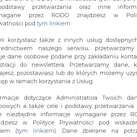
odstawy przetwarzania oraz inne inform
magane przez RODO znajdziesz w Polit
SPODARKA
ZMIANY KADROWE NA RYNKU
CIEP
watności pod
tym linkiem.
eli korzystasz także z innych usług dostępnyc
Nadzorcza BOT przyjęła dymisję Bickiego
rednictwem naszego serwisu, przetwarzamy
drukuj
skomentuj
udostępnij
:
je dane osobowe podane przy zakładaniu konta
estracji do newslettera. Przetwarzamy dane, k
ajesz, pozostawiasz lub do których możemy uzy
tęp w ramach korzystania z Usług.
ęła dymisję Bickiego
ormacje dotyczące Administratora Twoich da
bowych a także cele i podstawy przetwarzania 
e niezbędne informacje wymagane przez 
jdziesz w Polityce Prywatności pod wskaz
kiem (
tym linkiem
). Dane zbierane na potr
ergetyka przyjęła wczoraj rezygnację