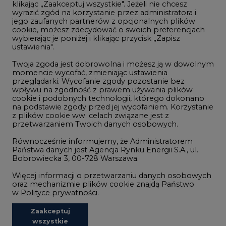
klikając „Zaakceptuj wszystkie". Jeżeli nie chcesz
Handel emisjami CO2
wyrazić zgód na korzystanie przez administratora i
Wodór
jego zaufanych partnerów z opcjonalnych plików
cookie, możesz zdecydować o swoich preferencjach
Górnictwo
wybierając je poniżej i klikając przycisk „Zapisz
ustawienia".
Zmiany klimatyczne
Twoja zgoda jest dobrowolna i możesz ją w dowolnym
momencie wycofać, zmieniając ustawienia
przeglądarki. Wycofanie zgody pozostanie bez
Atom
wpływu na zgodność z prawem używania plików
Fotowoltaika
cookie i podobnych technologii, którego dokonano
na podstawie zgody przed jej wycofaniem. Korzystanie
Offshore wind
z plików cookie ww. celach związane jest z
przetwarzaniem Twoich danych osobowych.
Magazyny energii
Równocześnie informujemy, że Administratorem
Zielone samorządy
Państwa danych jest Agencja Rynku Energii S.A., ul.
Bobrowiecka 3, 00-728 Warszawa.
Zielona gospodarka
Więcej informacji o przetwarzaniu danych osobowych
oraz mechanizmie plików cookie znajdą Państwo
w
Polityce prywatności
.
Zaakceptuj
©2002-
2021 - 2026
-
CIRE.PL
Centrum Informacji o Rynku Energii
wszystkie