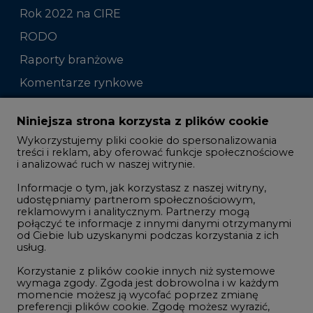
Rok 2022 na CIRE
RODO
Raporty branżowe
Komentarze rynkowe
Zmiany kadrowe na rynku
Niniejsza strona korzysta z plików cookie
Wykorzystujemy pliki cookie do spersonalizowania
Studio CIRE
treści i reklam, aby oferować funkcje społecznościowe
i analizować ruch w naszej witrynie.
Rozmowy o energetyce
Informacje o tym, jak korzystasz z naszej witryny,
Gospodarka
udostępniamy partnerom społecznościowym,
reklamowym i analitycznym. Partnerzy mogą
Geopolityka
połączyć te informacje z innymi danymi otrzymanymi
LTE450
od Ciebie lub uzyskanymi podczas korzystania z ich
usług.
Korzystanie z plików cookie innych niż systemowe
Innowacje i AI
wymaga zgody. Zgoda jest dobrowolna i w każdym
momencie możesz ją wycofać poprzez zmianę
Telekomunikacja i IT
preferencji plików cookie. Zgodę możesz wyrazić,