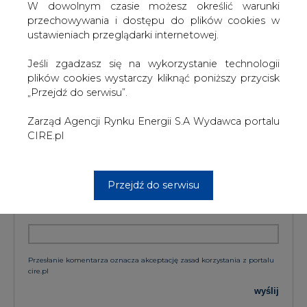
W dowolnym czasie możesz określić warunki
przechowywania i dostępu do plików cookies w
ustawieniach przeglądarki internetowej.
KOMENTARZE
Jeśli zgadzasz się na wykorzystanie technologii
plików cookies wystarczy kliknąć poniższy przycisk
TREŚĆ KOMENTARZA
„Przejdź do serwisu”.
Zarząd Agencji Rynku Energii S.A Wydawca portalu
CIRE.pl
Przejdź do serwisu
PODPIS
Przesłanie komentarza oznacza akceptację zasad korzystania z portalu
cire.pl
wyślij