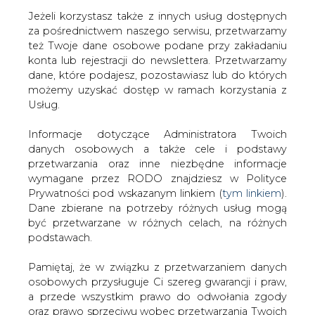
Jeżeli korzystasz także z innych usług dostępnych
za pośrednictwem naszego serwisu, przetwarzamy
też Twoje dane osobowe podane przy zakładaniu
konta lub rejestracji do newslettera. Przetwarzamy
Strona główna
/
SERWIS INFORMACYJNY CIRE 24
/
dane, które podajesz, pozostawiasz lub do których
Śledztwa w sprawie KDT
możemy uzyskać dostęp w ramach korzystania z
Usług.
2005-11-24 00:00
drukuj
Informacje dotyczące Administratora Twoich
skomentuj
danych osobowych a także cele i podstawy
udostępnij
:
przetwarzania oraz inne niezbędne informacje
wymagane przez RODO znajdziesz w Polityce
Prywatności pod wskazanym linkiem (
tym linkiem
).
Dane zbierane na potrzeby różnych usług mogą
Śledztwa w sprawie KDT
być przetwarzane w różnych celach, na różnych
podstawach.
Pamiętaj, że w związku z przetwarzaniem danych
osobowych przysługuje Ci szereg gwarancji i praw,
a przede wszystkim prawo do odwołania zgody
oraz prawo sprzeciwu wobec przetwarzania Twoich