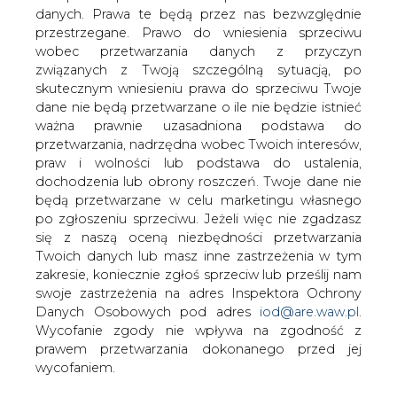
Bruksela zakwestionowała wczoraj
danych. Prawa te będą przez nas bezwzględnie
kontrakty długoterminowe w polskiej
przestrzegane. Prawo do wniesienia sprzeciwu
energetyce &#8211; czytamy
wobec przetwarzania danych z przyczyn
Rzeczpospolitej.
związanych z Twoją szczególną sytuacją, po
skutecznym wniesieniu prawa do sprzeciwu Twoje
Zgodnie z wcześniejszymi informacjami dziennika
dane nie będą przetwarzane o ile nie będzie istnieć
Komisja Europejska rozpoczęła śledztwo w sprawie
ważna prawnie uzasadniona podstawa do
kontraktów długoterminowych w energetyce. Niepokój
przetwarzania, nadrzędna wobec Twoich interesów,
Komisji budzą zapisy przygotowanego przez poprzedni
praw i wolności lub podstawa do ustalenia,
rząd projektu ustawy.
dochodzenia lub obrony roszczeń. Twoje dane nie
Cytowana przez Rzeczpospolitą Neelie Kroes, unijna
będą przetwarzane w celu marketingu własnego
komisarz ds. konkurencji wyjaśnia, że KE musi sprawdzić,
po zgłoszeniu sprzeciwu. Jeżeli więc nie zgadzasz
czy odszkodowania proponowane wytwórcom są
się z naszą oceną niezbędności przetwarzania
proporcjonalne do poniesionych strat oraz, że czy
Twoich danych lub masz inne zastrzeżenia w tym
utrudnią konkurencyjnym firmom wejścia na rynek.
zakresie, koniecznie zgłoś sprzeciw lub prześlij nam
swoje zastrzeżenia na adres Inspektora Ochrony
#
Energetyka
#
kraj
Danych Osobowych pod adres
iod@are.waw.pl
.
Wycofanie zgody nie wpływa na zgodność z
prawem przetwarzania dokonanego przed jej
Artykuł powstał bez wsparcia narzędzi sztucznej inteligencji.
wycofaniem.
Wydawca portalu CIRE zgadza się na włączenie publikacji do
szkoleń treningowych LLM.