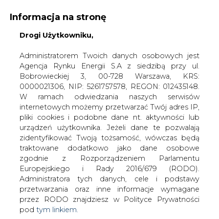
Informacja na stronę
Drogi Użytkowniku,
KONTAKT:
REDAKCJA@CIRE.PL
WYDAWCA PORTALU:
Administratorem Twoich danych osobowych jest
Agencja Rynku Energii S.A z siedzibą przy ul.
A
A
A
WIELKOŚĆ TEKSTU
WYSOKI KONTRAST
Bobrowieckiej 3, 00-728 Warszawa, KRS:
0000021306, NIP: 5261757578, REGON: 012435148.
ZALOGUJ SIĘ
W ramach odwiedzania naszych serwisów
internetowych możemy przetwarzać Twój adres IP,
pliki cookies i podobne dane nt. aktywności lub
urządzeń użytkownika. Jeżeli dane te pozwalają
zidentyfikować Twoją tożsamość, wówczas będą
traktowane dodatkowo jako dane osobowe
zgodnie z Rozporządzeniem Parlamentu
Europejskiego i Rady 2016/679 (RODO).
Administratora tych danych, cele i podstawy
przetwarzania oraz inne informacje wymagane
przez RODO znajdziesz w Polityce Prywatności
pod
tym linkiem.
WŁĄCZ CIRE.TV