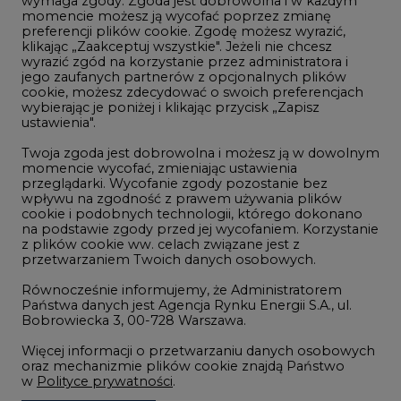
wymaga zgody. Zgoda jest dobrowolna i w każdym
momencie możesz ją wycofać poprzez zmianę
Telekomunikacja i IT
preferencji plików cookie. Zgodę możesz wyrazić,
klikając „Zaakceptuj wszystkie". Jeżeli nie chcesz
Handel emisjami CO2
wyrazić zgód na korzystanie przez administratora i
Wodór
jego zaufanych partnerów z opcjonalnych plików
cookie, możesz zdecydować o swoich preferencjach
Górnictwo
wybierając je poniżej i klikając przycisk „Zapisz
ustawienia".
Zmiany klimatyczne
Twoja zgoda jest dobrowolna i możesz ją w dowolnym
momencie wycofać, zmieniając ustawienia
przeglądarki. Wycofanie zgody pozostanie bez
Atom
wpływu na zgodność z prawem używania plików
Fotowoltaika
cookie i podobnych technologii, którego dokonano
na podstawie zgody przed jej wycofaniem. Korzystanie
Offshore wind
z plików cookie ww. celach związane jest z
przetwarzaniem Twoich danych osobowych.
Magazyny energii
Równocześnie informujemy, że Administratorem
Zielone samorządy
Państwa danych jest Agencja Rynku Energii S.A., ul.
Bobrowiecka 3, 00-728 Warszawa.
Zielona gospodarka
Więcej informacji o przetwarzaniu danych osobowych
oraz mechanizmie plików cookie znajdą Państwo
w
Polityce prywatności
.