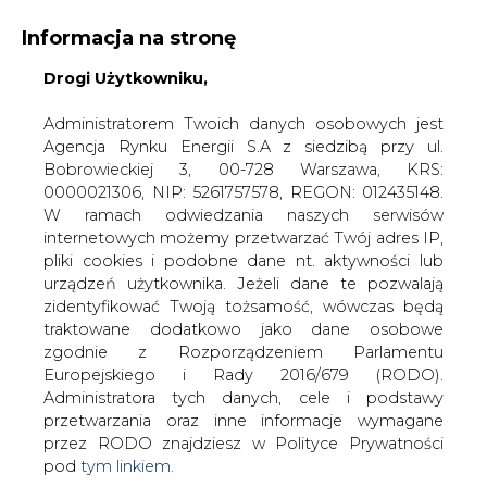
Informacja na stronę
Drogi Użytkowniku,
KONTAKT:
REDAKCJA@CIRE.PL
WYDAWCA PORTALU:
Administratorem Twoich danych osobowych jest
Agencja Rynku Energii S.A z siedzibą przy ul.
A
A
A
WIELKOŚĆ TEKSTU
WYSOKI KONTRAST
Bobrowieckiej 3, 00-728 Warszawa, KRS:
0000021306, NIP: 5261757578, REGON: 012435148.
ZALOGUJ SIĘ
W ramach odwiedzania naszych serwisów
internetowych możemy przetwarzać Twój adres IP,
pliki cookies i podobne dane nt. aktywności lub
urządzeń użytkownika. Jeżeli dane te pozwalają
zidentyfikować Twoją tożsamość, wówczas będą
traktowane dodatkowo jako dane osobowe
zgodnie z Rozporządzeniem Parlamentu
Europejskiego i Rady 2016/679 (RODO).
Administratora tych danych, cele i podstawy
przetwarzania oraz inne informacje wymagane
przez RODO znajdziesz w Polityce Prywatności
pod
tym linkiem.
WŁĄCZ CIRE.TV