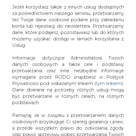
Jeżeli korzystasz także z innych usług dostępnych
za pośrednictwem naszego serwisu, przetwarzamy
też Twoje dane osobowe podane przy zakładaniu
konta lub rejestracji do newslettera. Przetwarzamy
Strona główna
/
SERWIS INFORMACYJNY CIRE 24
/
IFS
dane, które podajesz, pozostawiasz lub do których
Applications w elektrowni jądrowej OKG
możemy uzyskać dostęp w ramach korzystania z
Usług.
2006-03-08 00:00
drukuj
Informacje dotyczące Administratora Twoich
skomentuj
danych osobowych a także cele i podstawy
udostępnij
:
przetwarzania oraz inne niezbędne informacje
wymagane przez RODO znajdziesz w Polityce
Prywatności pod wskazanym linkiem (
tym linkiem
).
Dane zbierane na potrzeby różnych usług mogą
IFS Applications w elektrowni
być przetwarzane w różnych celach, na różnych
jądrowej OKG
podstawach.
Pamiętaj, że w związku z przetwarzaniem danych
osobowych przysługuje Ci szereg gwarancji i praw,
a przede wszystkim prawo do odwołania zgody
oraz prawo sprzeciwu wobec przetwarzania Twoich