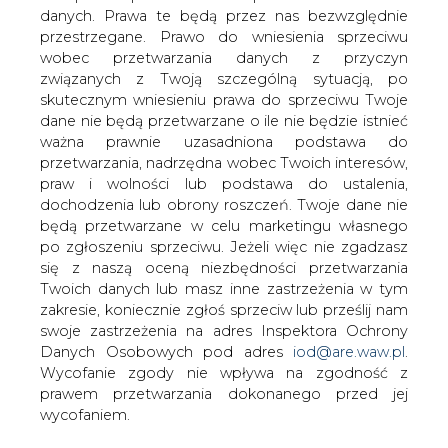
danych. Prawa te będą przez nas bezwzględnie
OKG, elektrownia jądrowa
przestrzegane. Prawo do wniesienia sprzeciwu
dostarczająca ponad 10 procent
wobec przetwarzania danych z przyczyn
wytwarzanej w Szwecji energii
związanych z Twoją szczególną sytuacją, po
elektrycznej, planuje aktualizację
skutecznym wniesieniu prawa do sprzeciwu Twoje
wykorzystywanego oprogramowania do
dane nie będą przetwarzane o ile nie będzie istnieć
najnowszej wersji IFS Applications oraz
ważna prawnie uzasadniona podstawa do
rozbudowę systemu między innymi o
przetwarzania, nadrzędna wobec Twoich interesów,
portale osobiste i zarządzanie fakturami
praw i wolności lub podstawa do ustalenia,
elektronicznymi.
dochodzenia lub obrony roszczeń. Twoje dane nie
będą przetwarzane w celu marketingu własnego
Elektrownia OKG, wchodząca w skład
po zgłoszeniu sprzeciwu. Jeżeli więc nie zgadzasz
międzynarodowego koncernu E.ON, realizuje szeroki
się z naszą oceną niezbędności przetwarzania
program inwestycyjny, którego celem jest modernizacja i
Twoich danych lub masz inne zastrzeżenia w tym
zwiększenie potencjału produkcyjnego elektrowni.
zakresie, koniecznie zgłoś sprzeciw lub prześlij nam
Inwestycja w system IFS Applications stanowi element
swoje zastrzeżenia na adres Inspektora Ochrony
długofalowego przedsięwzięcia mającego na celu
Danych Osobowych pod adres
iod@are.waw.pl
.
poprawę efektywności działania
Wycofanie zgody nie wpływa na zgodność z
i bezpieczeństwa elektrowni.
prawem przetwarzania dokonanego przed jej
wycofaniem.
OKG używa IFS Applications jako narzędzia wsparcia