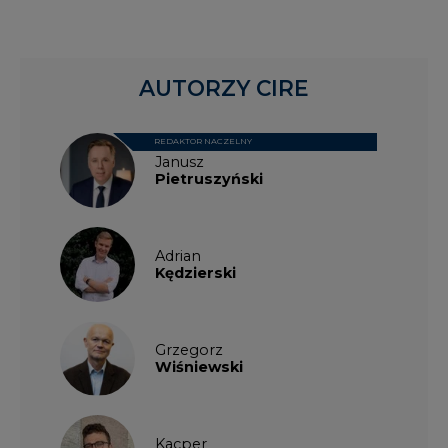
AUTORZY CIRE
REDAKTOR NACZELNY
Janusz
Pietruszyński
Adrian
Kędzierski
Grzegorz
Wiśniewski
Kacper