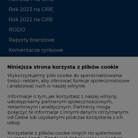
Rok 2023 na CIRE
Rok 2022 na CIRE
RODO
Raporty branżowe
Komentarze rynkowe
Zmiany kadrowe na rynku
Niniejsza strona korzysta z plików cookie
Wykorzystujemy pliki cookie do spersonalizowania
Studio CIRE
treści i reklam, aby oferować funkcje społecznościowe
i analizować ruch w naszej witrynie.
Rozmowy o energetyce
Informacje o tym, jak korzystasz z naszej witryny,
Gospodarka
udostępniamy partnerom społecznościowym,
reklamowym i analitycznym. Partnerzy mogą
Geopolityka
połączyć te informacje z innymi danymi otrzymanymi
LTE450
od Ciebie lub uzyskanymi podczas korzystania z ich
usług.
Korzystanie z plików cookie innych niż systemowe
Innowacje i AI