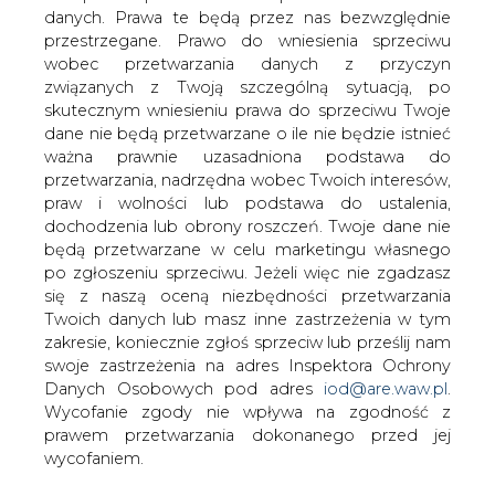
danych. Prawa te będą przez nas bezwzględnie
Uprzejmie informujemy, że Operator
przestrzegane. Prawo do wniesienia sprzeciwu
Systemu Przesyłowego, zgodnie z
wobec przetwarzania danych z przyczyn
Komunikatem OSP z dnia 21 lutego
związanych z Twoją szczególną sytuacją, po
2006r., zakończył w dniu 14 marca
skutecznym wniesieniu prawa do sprzeciwu Twoje
2006r. proces konsultacji zmian
dane nie będą przetwarzane o ile nie będzie istnieć
projektu Instrukcji Ruchu i Eksploatacji
ważna prawnie uzasadniona podstawa do
Sieci Przesyłowej - Warunki korzystania,
przetwarzania, nadrzędna wobec Twoich interesów,
prowadzenia ruchu, eksploatacji i
praw i wolności lub podstawa do ustalenia,
planowania rozwoju sieci (IRiESP-
dochodzenia lub obrony roszczeń. Twoje dane nie
korzystanie)
będą przetwarzane w celu marketingu własnego
po zgłoszeniu sprzeciwu. Jeżeli więc nie zgadzasz
OSP zwrócił się do uczestników rynku energii z prośbą o
się z naszą oceną niezbędności przetwarzania
przesyłanie uwag lub propozycji zapisów dotyczących
Twoich danych lub masz inne zastrzeżenia w tym
wyłącznie zmian projektu IRiESP-korzystanie
zakresie, koniecznie zgłoś sprzeciw lub prześlij nam
określonych w Aktualizacji.
swoje zastrzeżenia na adres Inspektora Ochrony
Danych Osobowych pod adres
iod@are.waw.pl
.
W okresie przewidzianym na konsultacje nie wpłynęły do
Wycofanie zgody nie wpływa na zgodność z
OSP ze strony uczestników rynku energii uwagi lub
prawem przetwarzania dokonanego przed jej
propozycje zapisów dotyczące zmian projektu IRiESP -
wycofaniem.
korzystanie, określonych w Aktualizacji. Uwagi zgłoszone