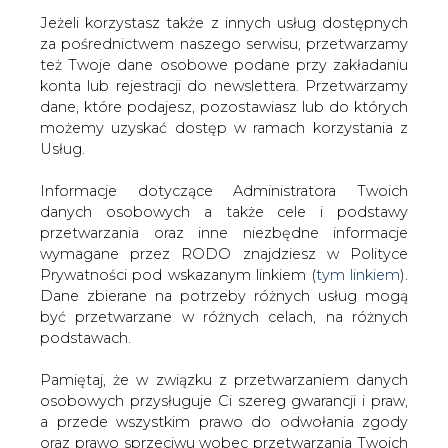
Jeżeli korzystasz także z innych usług dostępnych
za pośrednictwem naszego serwisu, przetwarzamy
też Twoje dane osobowe podane przy zakładaniu
konta lub rejestracji do newslettera. Przetwarzamy
Strona główna
/
SERWIS INFORMACYJNY CIRE
dane, które podajesz, pozostawiasz lub do których
24
/
PSE-Operator: Komunikat dot. IRiESP
możemy uzyskać dostęp w ramach korzystania z
Usług.
2006-03-21 00:00
drukuj
Informacje dotyczące Administratora Twoich
skomentuj
danych osobowych a także cele i podstawy
udostępnij
:
przetwarzania oraz inne niezbędne informacje
wymagane przez RODO znajdziesz w Polityce
Prywatności pod wskazanym linkiem (
tym linkiem
).
Dane zbierane na potrzeby różnych usług mogą
PSE-Operator: Komunikat dot.
być przetwarzane w różnych celach, na różnych
IRiESP
podstawach.
Pamiętaj, że w związku z przetwarzaniem danych
osobowych przysługuje Ci szereg gwarancji i praw,
a przede wszystkim prawo do odwołania zgody
oraz prawo sprzeciwu wobec przetwarzania Twoich