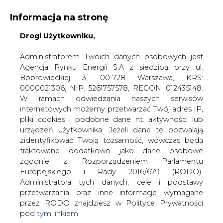
Informacja na stronę
Drogi Użytkowniku,
KONTAKT:
REDAKCJA@CIRE.PL
WYDAWCA PORTALU:
Administratorem Twoich danych osobowych jest
Agencja Rynku Energii S.A z siedzibą przy ul.
A
A
A
WIELKOŚĆ TEKSTU
WYSOKI KONTRAST
Bobrowieckiej 3, 00-728 Warszawa, KRS:
0000021306, NIP: 5261757578, REGON: 012435148.
ZALOGUJ SIĘ
W ramach odwiedzania naszych serwisów
internetowych możemy przetwarzać Twój adres IP,
pliki cookies i podobne dane nt. aktywności lub
urządzeń użytkownika. Jeżeli dane te pozwalają
zidentyfikować Twoją tożsamość, wówczas będą
traktowane dodatkowo jako dane osobowe
zgodnie z Rozporządzeniem Parlamentu
Europejskiego i Rady 2016/679 (RODO).
Administratora tych danych, cele i podstawy
przetwarzania oraz inne informacje wymagane
przez RODO znajdziesz w Polityce Prywatności
pod
tym linkiem.
WŁĄCZ CIRE.TV