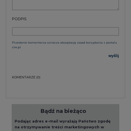
PODPIS
Przesłanie komentarza oznacza akceptację zasad korzystania z portalu
cire.pl
wyślij
KOMENTARZE
(0)
Bądź na bieżąco
Podając adres e-mail wyrażają Państwo zgodę
na otrzymywanie treści marketingowych w