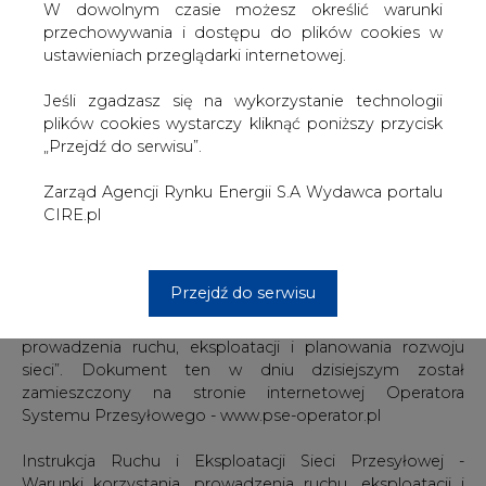
przez jedyny podmiot biorący udział w procesie
W dowolnym czasie możesz określić warunki
konsultacji, nie dotyczyły zmian określonych w
przechowywania i dostępu do plików cookies w
Aktualizacji i z tego też względu zgłoszone przez ww.
ustawieniach przeglądarki internetowej.
podmiot uwagi nie zostały uwzględnione.
Jeśli zgadzasz się na wykorzystanie technologii
Wyniki konsultacji w postaci uwag nadesłanych przez
plików cookies wystarczy kliknąć poniższy przycisk
użytkowników systemu i stanowisko OSP wobec
„Przejdź do serwisu”.
zgłoszonych uwag zostało zawarte w dokumencie
Raport OSP z konsultacji zmian aktualizacyjnych projektu
Zarząd Agencji Rynku Energii S.A Wydawca portalu
IRiESP –Warunki korzystania, prowadzenia ruchu,
CIRE.pl
eksploatacji i planowania rozwoju sieci.
W związku z powyższym Zarząd PSE-Operator S.A. w
Przejdź do serwisu
dniu 17.03.2006r. zatwierdził „Instrukcję Ruchu i
Eksploatacji Sieci Przesyłowej - Warunki korzystania,
prowadzenia ruchu, eksploatacji i planowania rozwoju
sieci”. Dokument ten w dniu dzisiejszym został
zamieszczony na stronie internetowej Operatora
Systemu Przesyłowego - www.pse-operator.pl
Instrukcja Ruchu i Eksploatacji Sieci Przesyłowej -
Warunki korzystania, prowadzenia ruchu, eksploatacji i