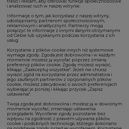
treści i reklam, aby oferować funkcje społecznościowe
i analizować ruch w naszej witrynie.
Rozmowy o energetyce
Informacje o tym, jak korzystasz z naszej witryny,
Gospodarka
udostępniamy partnerom społecznościowym,
reklamowym i analitycznym. Partnerzy mogą
Geopolityka
połączyć te informacje z innymi danymi otrzymanymi
LTE450
od Ciebie lub uzyskanymi podczas korzystania z ich
usług.
Korzystanie z plików cookie innych niż systemowe
Innowacje i AI
wymaga zgody. Zgoda jest dobrowolna i w każdym
momencie możesz ją wycofać poprzez zmianę
Telekomunikacja i IT
preferencji plików cookie. Zgodę możesz wyrazić,
klikając „Zaakceptuj wszystkie". Jeżeli nie chcesz
Handel emisjami CO2
wyrazić zgód na korzystanie przez administratora i
Wodór
jego zaufanych partnerów z opcjonalnych plików
cookie, możesz zdecydować o swoich preferencjach
Górnictwo
wybierając je poniżej i klikając przycisk „Zapisz
ustawienia".
Zmiany klimatyczne
Twoja zgoda jest dobrowolna i możesz ją w dowolnym
momencie wycofać, zmieniając ustawienia
przeglądarki. Wycofanie zgody pozostanie bez
Atom
wpływu na zgodność z prawem używania plików
Fotowoltaika
cookie i podobnych technologii, którego dokonano
na podstawie zgody przed jej wycofaniem. Korzystanie