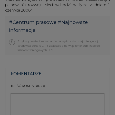
planowania rozwoju sieci wchodzi w życie z dniem 1
czerwca 2006r.
#
Centrum prasowe
#
Najnowsze
informacje
Artykuł powstał bez wsparcia narzędzi sztucznej inteligencji.
Wydawca portalu CIRE zgadza się na włączenie publikacji do
szkoleń treningowych LLM.
KOMENTARZE
TREŚĆ KOMENTARZA