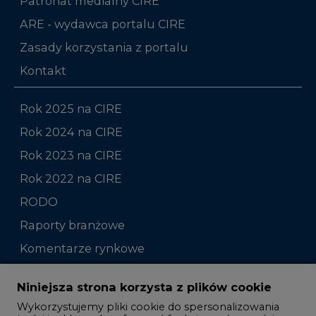
Patronat medialny CIRE
ARE - wydawca portalu CIRE
Zasady korzystania z portalu
Kontakt
Rok 2025 na CIRE
Rok 2024 na CIRE
Rok 2023 na CIRE
Rok 2022 na CIRE
RODO
Raporty branżowe
Komentarze rynkowe
Zmiany kadrowe na rynku
Niniejsza strona korzysta z plików cookie
Wykorzystujemy pliki cookie do spersonalizowania
Studio CIRE