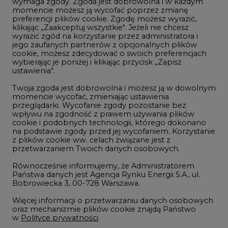
wymaga zgody. Zgoda jest dobrowolna i w każdym
momencie możesz ją wycofać poprzez zmianę
Telekomunikacja i IT
preferencji plików cookie. Zgodę możesz wyrazić,
klikając „Zaakceptuj wszystkie". Jeżeli nie chcesz
Handel emisjami CO2
wyrazić zgód na korzystanie przez administratora i
Wodór
jego zaufanych partnerów z opcjonalnych plików
cookie, możesz zdecydować o swoich preferencjach
Górnictwo
wybierając je poniżej i klikając przycisk „Zapisz
ustawienia".
Zmiany klimatyczne
Twoja zgoda jest dobrowolna i możesz ją w dowolnym
momencie wycofać, zmieniając ustawienia
przeglądarki. Wycofanie zgody pozostanie bez
Atom
wpływu na zgodność z prawem używania plików
Fotowoltaika
cookie i podobnych technologii, którego dokonano
na podstawie zgody przed jej wycofaniem. Korzystanie
Offshore wind
z plików cookie ww. celach związane jest z
przetwarzaniem Twoich danych osobowych.
Magazyny energii
Równocześnie informujemy, że Administratorem
Zielone samorządy
Państwa danych jest Agencja Rynku Energii S.A., ul.
Bobrowiecka 3, 00-728 Warszawa.
Zielona gospodarka
Więcej informacji o przetwarzaniu danych osobowych
oraz mechanizmie plików cookie znajdą Państwo
w
Polityce prywatności
.