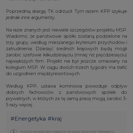
Poprzednią skargę TK odrzucił. Tym razem KPP szykuje
jednak inne argumenty.
Na razie znanych jest niewiele szczegółów projektu MSP.
Wiadomo, że państwowe spółki zostaną podzielone na
trzy grupy, według mieszanego kryterium przychodów i
zatrudnienia. Dziesięć średnich krajowych będą mogli
zarobić szefowie kilkudziesięciu (mniej niż pięćdziesięciu)
największych firm. Projekt nie był jeszcze omawiany na
kolegium MSP. W ciągu dwóch-trzech tygodni ma trafić
do uzgodnień międzyresortowych.
Według KPP, ustawa kominowa powoduje odpływ
dobrych fachowców z państwowych spółek do
prywatnych, w których za tę samą pracę mogą zarobić 3-
5 razy więcej.
#
Energetyka
#
kraj
Artykuł powstał bez wsparcia narzędzi sztucznej inteligencji.