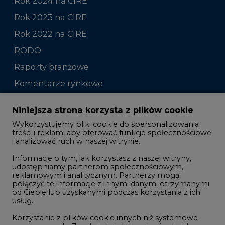
Rok 2023 na CIRE
Rok 2022 na CIRE
RODO
Raporty branżowe
Komentarze rynkowe
Zmiany kadrowe na rynku
Niniejsza strona korzysta z plików cookie
Wykorzystujemy pliki cookie do spersonalizowania
Studio CIRE
treści i reklam, aby oferować funkcje społecznościowe
i analizować ruch w naszej witrynie.
Rozmowy o energetyce
Informacje o tym, jak korzystasz z naszej witryny,
Gospodarka
udostępniamy partnerom społecznościowym,
reklamowym i analitycznym. Partnerzy mogą
Geopolityka
połączyć te informacje z innymi danymi otrzymanymi
LTE450
od Ciebie lub uzyskanymi podczas korzystania z ich
usług.
Korzystanie z plików cookie innych niż systemowe
Innowacje i AI