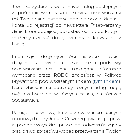
Jeżeli korzystasz także z innych usług dostępnych
za pośrednictwem naszego serwisu, przetwarzamy
też Twoje dane osobowe podane przy zakładaniu
konta lub rejestracji do newslettera. Przetwarzamy
Strona główna
/
SERWIS INFORMACYJNY CIRE
dane, które podajesz, pozostawiasz lub do których
24
/
Wyższe kominy do trybunału
możemy uzyskać dostęp w ramach korzystania z
Usług.
2006-04-12 00:00
drukuj
Informacje dotyczące Administratora Twoich
skomentuj
danych osobowych a także cele i podstawy
udostępnij
:
przetwarzania oraz inne niezbędne informacje
wymagane przez RODO znajdziesz w Polityce
Prywatności pod wskazanym linkiem (
tym linkiem
).
Dane zbierane na potrzeby różnych usług mogą
Wyższe kominy do trybunału
być przetwarzane w różnych celach, na różnych
podstawach.
Pamiętaj, że w związku z przetwarzaniem danych
osobowych przysługuje Ci szereg gwarancji i praw,
a przede wszystkim prawo do odwołania zgody
oraz prawo sprzeciwu wobec przetwarzania Twoich