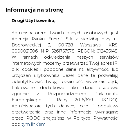
Informacja na stronę
Drogi Użytkowniku,
KONTAKT:
REDAKCJA@CIRE.PL
WYDAWCA PORTALU:
Administratorem Twoich danych osobowych jest
Agencja Rynku Energii S.A z siedzibą przy ul.
A
A
A
WIELKOŚĆ TEKSTU
WYSOKI KONTRAST
Bobrowieckiej 3, 00-728 Warszawa, KRS:
0000021306, NIP: 5261757578, REGON: 012435148.
ZALOGUJ SIĘ
W ramach odwiedzania naszych serwisów
internetowych możemy przetwarzać Twój adres IP,
pliki cookies i podobne dane nt. aktywności lub
urządzeń użytkownika. Jeżeli dane te pozwalają
zidentyfikować Twoją tożsamość, wówczas będą
traktowane dodatkowo jako dane osobowe
zgodnie z Rozporządzeniem Parlamentu
Europejskiego i Rady 2016/679 (RODO).
Administratora tych danych, cele i podstawy
przetwarzania oraz inne informacje wymagane
przez RODO znajdziesz w Polityce Prywatności
pod
tym linkiem.
WŁĄCZ CIRE.TV