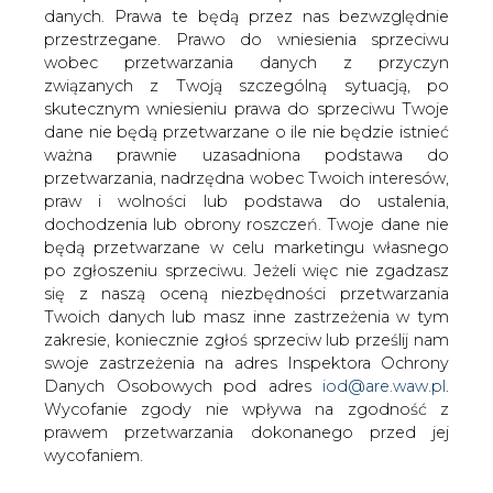
Zmiana ustawy kominowej, którą
danych. Prawa te będą przez nas bezwzględnie
proponuje MSP, to kosmetyka. KPP
przestrzegane. Prawo do wniesienia sprzeciwu
zaskarży nową regulację gdzie się da.
wobec przetwarzania danych z przyczyn
związanych z Twoją szczególną sytuacją, po
Planowane przez Ministerstwo Skarbu Państwa (MSP)
skutecznym wniesieniu prawa do sprzeciwu Twoje
podwyższenie pułapu wynagrodzeń zarządów
dane nie będą przetwarzane o ile nie będzie istnieć
największych państwowych spółek do
ważna prawnie uzasadniona podstawa do
dziesięciokrotności średniej krajowej, czyli prawie 27 tys.
przetwarzania, nadrzędna wobec Twoich interesów,
zł, nie zlikwiduje negatywnych skutków działania ustawy
praw i wolności lub podstawa do ustalenia,
kominowej. Takiego zdania jest Andrzej Malinowski,
dochodzenia lub obrony roszczeń. Twoje dane nie
prezydent Konfederacji Pracodawców Polskich (KPP).
będą przetwarzane w celu marketingu własnego
po zgłoszeniu sprzeciwu. Jeżeli więc nie zgadzasz
MSP wcześniej zapowiadało likwidację ustawy i
się z naszą oceną niezbędności przetwarzania
uzależnienie wynagrodzeń państwowych menedżerów
Twoich danych lub masz inne zastrzeżenia w tym
od wyników osiąganych przez firmy. KPP, która już
zakresie, koniecznie zgłoś sprzeciw lub prześlij nam
ponad rok temu złożyła skargę w Brukseli w sprawie
swoje zastrzeżenia na adres Inspektora Ochrony
ustawy kominowej, uważa, że to tylko lifting, i zamierza
Danych Osobowych pod adres
iod@are.waw.pl
.
ponowić próbę utrącenia przepisów. Powołuje się na
Wycofanie zgody nie wpływa na zgodność z
europejskie regulacje dotyczące równego traktowania
prawem przetwarzania dokonanego przed jej
spółek państwowych i prywatnych.
wycofaniem.