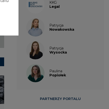
talu
KKG
Legal
Patrycja
Nowakowska
Patrycja
Wysocka
Paulina
Popiołek
PARTNERZY PORTALU