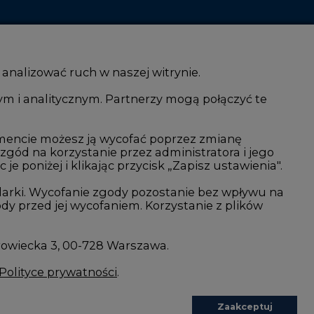
 analizować ruch w naszej witrynie.
ym i analitycznym. Partnerzy mogą połączyć te
i AI
Atom
kacja i IT
Fotowoltaika
mencie możesz ją wycofać poprzez zmianę
 zgód na korzystanie przez administratora i jego
isjami CO2
Offshore wind
 poniżej i klikając przycisk „Zapisz ustawienia".
Magazyny energii
arki. Wycofanie zgody pozostanie bez wpływu na
y przed jej wycofaniem. Korzystanie z plików
Zielone samorządy
imatyczne
Zielona gospodarka
rowiecka 3, 00-728 Warszawa.
Polityce prywatności
.
Zaakceptuj