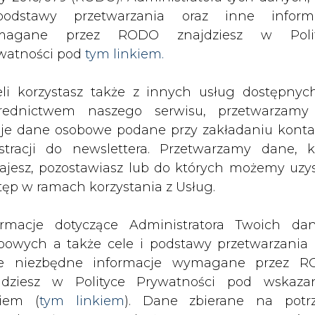
SPODARKA
ZMIANY KADROWE NA RYNKU
CIEP
odstawy przetwarzania oraz inne inform
magane przez RODO znajdziesz w Polit
watności pod
tym linkiem.
Nowy prezes wymienia kadry
eli korzystasz także z innych usług dostępnyc
drukuj
skomentuj
udostępnij
:
rednictwem naszego serwisu, przetwarzamy
je dane osobowe podane przy zakładaniu konta
estracji do newslettera. Przetwarzamy dane, k
ia kadry
ajesz, pozostawiasz lub do których możemy uzy
tęp w ramach korzystania z Usług.
ormacje dotyczące Administratora Twoich da
bowych a także cele i podstawy przetwarzania 
e niezbędne informacje wymagane przez 
ojskiej Korporacji Energetycznej n
jdziesz w Polityce Prywatności pod wskaz
daleko idących zmian kadrowych.
kiem (
tym linkiem
). Dane zbierane na potr