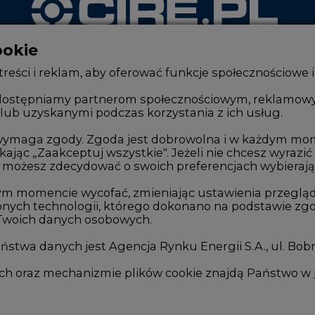
ookie
WYDAWCA PORTALU
reści i reklam, aby oferować funkcje społecznościowe i
, udostępniamy partnerom społecznościowym, reklamow
lub uzyskanymi podczas korzystania z ich usług.
Zmiany kadrowe na rynku
Innowacje 
Studio CIRE
Telekomuni
e wymaga zgody. Zgoda jest dobrowolna i w każdym mo
kając „Zaakceptuj wszystkie". Jeżeli nie chcesz wyrazić
Rozmowy o energetyce
Handel em
możesz zdecydować o swoich preferencjach wybierając je
Gospodarka
Wodór
ym momencie wycofać, zmieniając ustawienia przegląd
nych technologii, którego dokonano na podstawie zgod
Geopolityka
Górnictwo
 Twoich danych osobowych.
LTE450
Zmiany kl
stwa danych jest Agencja Rynku Energii S.A., ul. Bob
we
ych oraz mechanizmie plików cookie znajdą Państwo w