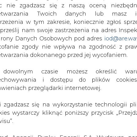
c nie zgadzasz się z naszą oceną niezbędn
zetwarzania Twoich danych lub masz i
trzeżenia w tym zakresie, koniecznie zgłoś sprz
PODPIS
 prześlij nam swoje zastrzeżenia na adres Inspek
rony Danych Osobowych pod adres
iod@are.wa
ofanie zgody nie wpływa na zgodność z pr
Przesłanie komentarza oznacza akceptację zasad korzystania
etwarzania dokonanego przed jej wycofaniem.
z portalu cire.pl
wyślij
dowolnym czasie możesz określić waru
echowywania i dostępu do plików cooki
awieniach przeglądarki internetowej.
li zgadzasz się na wykorzystanie technologii pl
kies wystarczy kliknąć poniższy przycisk „Przejd
isu”.