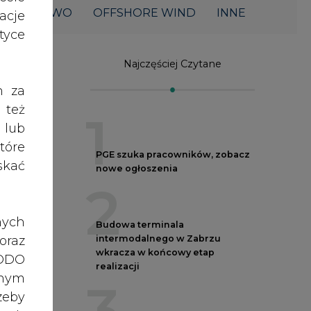
ŁOWNICTWO
OFFSHORE WIND
INNE
acje
yce
Najczęściej Czytane
h za
 też
1
 lub
tóre
PGE szuka pracowników, zobacz
skać
nowe ogłoszenia
2
nych
Budowa terminala
oraz
intermodalnego w Zabrzu
wkracza w końcowy etap
RODO
realizacji
owy
anym
zeby