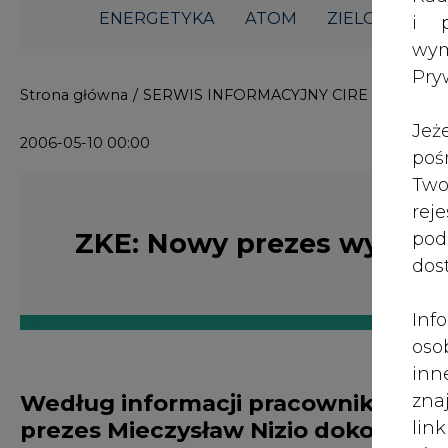
ENERGETYKA
ATOM
ZIELONA GO
i p
wy
Pry
Strona główna
/
SERWIS INFORMACYJNY CIRE 24
/
ZKE: 
Jeż
2006-05-10 00:00
poś
Two
rej
ZKE: Nowy prezes wymien
pod
dos
Inf
oso
inn
Według informacji pracowników Zam
zna
prezes Mieczysław Nizio dokonuje 
lin