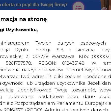
rmacja na stronę
RTALU:
WIELKO
WYSOKI KONTRAST
gi Użytkowniku,
inistratorem Twoich danych osobowych 
ncja Rynku Energii S.A z siedzibą przy
rowieckiej 3, 00-728 Warszawa, KRS: 0000021
P: 5261757578, REGON: 012435148. W ram
iedzania naszych serwisów internetowych mo
etwarzać Twój adres IP, pliki cookies i podobne 
 aktywności lub urządzeń użytkownika. Jeżeli dan
walają zidentyfikować Twoją tożsamość, wów
dą traktowane dodatkowo jako dane osob
dnie z Rozporządzeniem Parlamentu Europejskie
y 2016/679 (RODO). Administratora tych danych, 