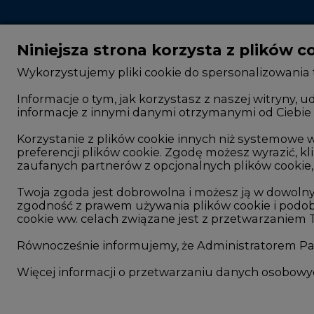
Niniejsza strona korzysta z plików c
Wykorzystujemy pliki cookie do spersonalizowania t
Informacje o tym, jak korzystasz z naszej witryny
informacje z innymi danymi otrzymanymi od Ciebie 
CIRE - kim jesteśmy
Rok 2025 na CIRE
Reklamuj się na CIRE
Rok 2024 na CIRE
Korzystanie z plików cookie innych niż systemow
preferencji plików cookie. Zgodę możesz wyrazić, kli
Patronat medialny CIRE
Rok 2023 na CIRE
zaufanych partnerów z opcjonalnych plików cookie, 
ARE - wydawca portalu CIRE
Rok 2022 na CIRE
Twoja zgoda jest dobrowolna i możesz ją w dowoln
zgodność z prawem używania plików cookie i podob
Zasady korzystania z portalu
RODO
cookie ww. celach związane jest z przetwarzaniem
Kontakt
Raporty branżowe
Równocześnie informujemy, że Administratorem Pań
Komentarze rynko
Więcej informacji o przetwarzaniu danych osobow