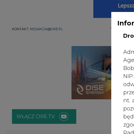
Info
WYDAWCA PO
KONTAKT:
REDAKCJA@CIRE.PL
Dro
Adm
Age
Bob
NI
odw
prz
nt.
poz
bę
WŁĄCZ CIRE.TV
zgo
Rad