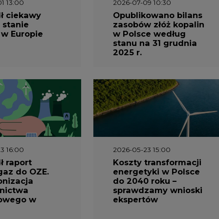
1 13:00
2026-07-09 10:30
ł ciekawy
Opublikowano bilans
 stanie
zasobów złóż kopalin
 w Europie
w Polsce według
stanu na 31 grudnia
2025 r.
3 16:00
2026-05-23 15:00
 raport
Koszty transformacji
gaz do OZE.
energetyki w Polsce
nizacja
do 2040 roku –
nictwa
sprawdzamy wnioski
owego w
ekspertów