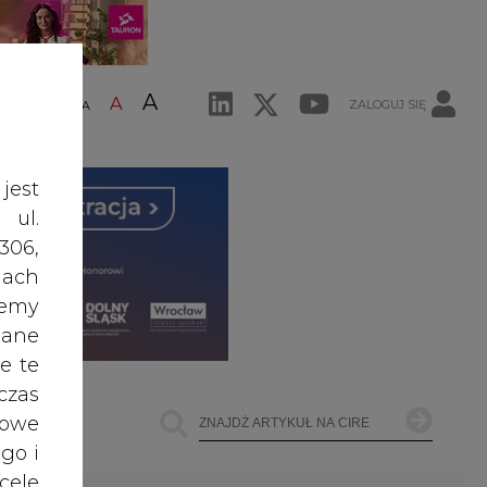
A
A
ZALOGUJ SIĘ
ŚĆ TEKSTU
A
jest
 ul.
306,
ach
żemy
dane
e te
czas
owe
go i
cele