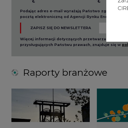
Zar
CIRE
Podając adres e-mail wyrażają Państwo zgodę na ot
pocztą elektroniczną od Agencji Rynku Energii S.A z
ZAPISZ SIĘ DO NEWSLETTERA
Więcej informacji dotyczących przetwarzania przez
przysługujących Państwu prawach, znajduje się w
po
Raporty branżowe