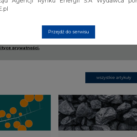
ząd Agencji Rynku Energii S.A Wydawca por
.pl
rzymywanie treści marketingowych w postaci newslettera
 siedzibą w Warszawie.
Przejdź do serwisu
 nas Państwa danych osobowych, w tym informacje o
lityce prywatności.
wszystkie artykuły