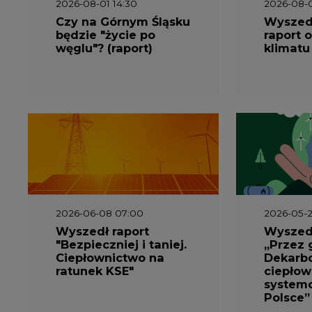
2026-08-01 14:30
2026-08-0
Czy na Górnym Śląsku
Wyszed
będzie "życie po
raport o
węglu"? (raport)
klimatu
2026-06-08 07:00
2026-05-2
Wyszedł raport
Wyszedł
"Bezpieczniej i taniej.
„Przez 
Ciepłownictwo na
Dekarbo
ratunek KSE"
ciepłow
system
Polsce”