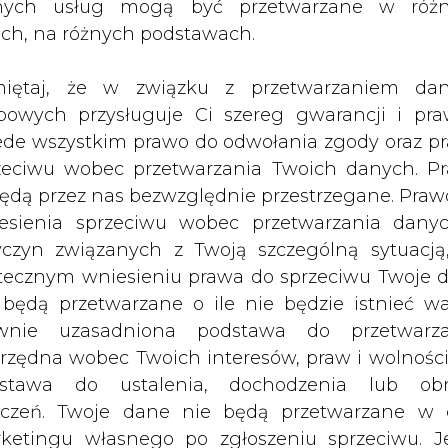
nych usług mogą być przetwarzane w róż
ach, na różnych podstawach.
wiska- mówią pracownicy ZKE.- I nie ma to żad
yczny rewanż.
iętaj, że w związku z przetwarzaniem da
bowych przysługuje Ci szereg gwarancji i pra
ędącej wynikiem zwolnienia obecnego prezesa z f
ede wszystkim prawo do odwołania zgody oraz p
zeciwu wobec przetwarzania Twoich danych. P
będą przez nas bezwzględnie przestrzegane. Praw
Nizio stanowiska, swoje posady stracili m.in. 
esienia sprzeciwu wobec przetwarzania dany
u, kierownicza Biura Zarządu, a także prezes sp
yczyn związanych z Twoją szczególną sytuacją
nergetyk” w Krasnobrodzie. Najprawdopodobnie
tecznym wniesieniu prawa do sprzeciwu Twoje 
ościu, RZE w Jarosławiu, RZE w Przemyślu i R
 będą przetwarzane o ile nie będzie istnieć w
 innych szefów spółek zależnych.
wnie uzasadniona podstawa do przetwarza
Artykuł powstał bez wsparcia narzędzi sztucznej
rzędna wobec Twoich interesów, praw i wolności
inteligencji. Wydawca portalu CIRE zgadza się na włącz
stawa do ustalenia, dochodzenia lub ob
publikacji do szkoleń treningowych LLM.
zczeń. Twoje dane nie będą przetwarzane w 
ketingu własnego po zgłoszeniu sprzeciwu. Je