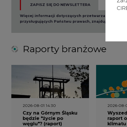
Zar
ZAPISZ SIĘ DO NEWSLETTERA
CIRE
Więcej informacji dotyczących przetwarzania przez
przysługujących Państwu prawach, znajduje się w
po
Raporty branżowe
2026-08-01 14:30
2026-08-0
Czy na Górnym Śląsku
Wyszed
będzie "życie po
raport o
węglu"? (raport)
klimatu