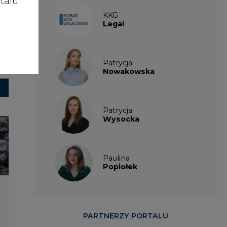
talu
KKG
Legal
Patrycja
Nowakowska
Patrycja
Wysocka
Paulina
Popiołek
PARTNERZY PORTALU