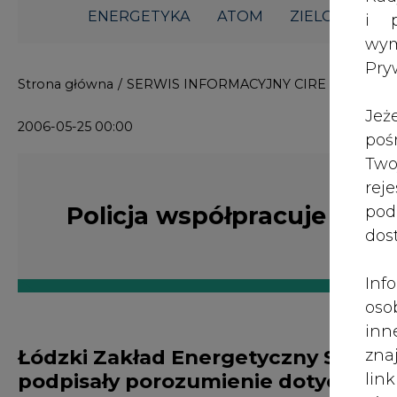
ENERGETYKA
ATOM
ZIELONA GO
i p
wy
Pry
Strona główna
/
SERWIS INFORMACYJNY CIRE 24
/
Polic
Jeż
2006-05-25 00:00
poś
Two
rej
Policja współpracuje z ŁZ
pod
dos
Inf
oso
inn
Łódzki Zakład Energetyczny S.A. i 
zna
podpisały porozumienie dotyczące 
lin