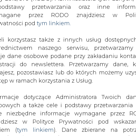
SPODARKA
ZMIANY KADROWE NA RYNKU
CIEP
odstawy przetwarzania oraz inne inform
magane przez RODO znajdziesz w Polit
watności pod
tym linkiem.
ja współpracuje z ŁZE
eli korzystasz także z innych usług dostępnyc
drukuj
skomentuj
udostępnij
:
rednictwem naszego serwisu, przetwarzamy
je dane osobowe podane przy zakładaniu konta
estracji do newslettera. Przetwarzamy dane, k
E
ajesz, pozostawiasz lub do których możemy uzy
tęp w ramach korzystania z Usług.
ormacje dotyczące Administratora Twoich da
bowych a także cele i podstawy przetwarzania 
e niezbędne informacje wymagane przez 
Komenda Powiatowa Policji w Zgierzu
jdziesz w Polityce Prywatności pod wskaz
współpracy w zakresie bezpieczeńst
kiem (
tym linkiem
). Dane zbierane na potr