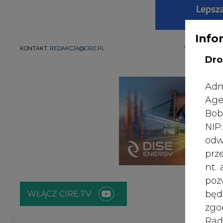
Info
WYDAWCA PO
KONTAKT:
REDAKCJA@CIRE.PL
Dro
Adm
Age
Bob
NI
odw
prz
nt.
poz
bę
WŁĄCZ CIRE.TV
zgo
Rad