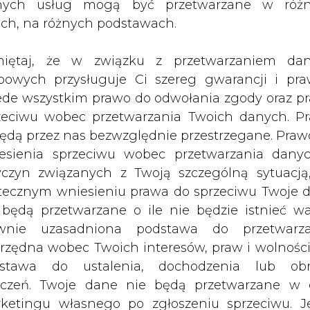
nych usług mogą być przetwarzane w róż
ach, na różnych podstawach.
wane m.in. poprzez wspólne planowanie przedsięw
az dewastacjom mienia należącego do Łódzk
iętaj, że w związku z przetwarzaniem da
dległych Komendzie Powiatowej Policji w Zgier
bowych przysługuje Ci szereg gwarancji i pra
iczby kradzieży linii napowietrznych należącyc
ede wszystkim prawo do odwołania zgody oraz p
zeciwu wobec przetwarzania Twoich danych. P
będą przez nas bezwzględnie przestrzegane. Praw
akładu Energetycznego S.A. Tomasz Fandrych 
esienia sprzeciwu wobec przetwarzania dany
y inspektor Piotr Nejman.
yczyn związanych z Twoją szczególną sytuacją
Artykuł powstał bez wsparcia narzędzi sztucznej
e
tecznym wniesieniu prawa do sprzeciwu Twoje 
inteligencji. Wydawca portalu CIRE zgadza się na włącz
 będą przetwarzane o ile nie będzie istnieć w
publikacji do szkoleń treningowych LLM.
wnie uzasadniona podstawa do przetwarza
rzędna wobec Twoich interesów, praw i wolności
stawa do ustalenia, dochodzenia lub ob
zczeń. Twoje dane nie będą przetwarzane w 
ketingu własnego po zgłoszeniu sprzeciwu. Je