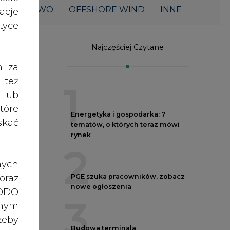
ŁOWNICTWO
OFFSHORE WIND
INNE
acje
yce
Najczęściej Czytane
h za
 też
1
 lub
tóre
Energetyka i gospodarka: 7
skać
tematów, o których teraz mówi
rynek
2
nych
oraz
PGE szuka pracowników, zobacz
nowe ogłoszenia
RODO
3
anym
wa.
zeby
Budowa terminala