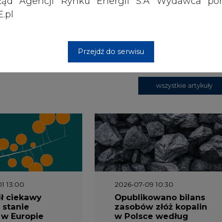
ząd Agencji Rynku Energii S.A Wydawca por
.pl
 nas Państwa danych osobowych, w tym informacje o
lityce prywatności.
Przejdź do serwisu
wszystkie artykuły
1 13:00
2026-07-09 10:30
ł ciekawy
Opublikowano bilans
 stanie
zasobów złóż kopalin
 w Europie
w Polsce według