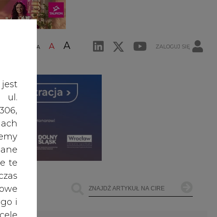
A
A
ZALOGUJ SIĘ
ŚĆ TEKSTU
A
jest
 ul.
306,
ach
żemy
dane
e te
czas
owe
go i
cele