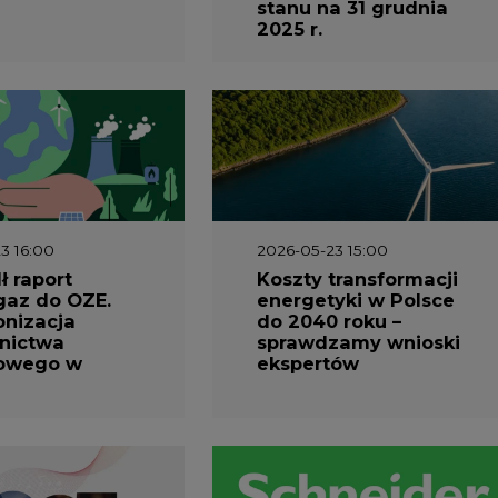
stanu na 31 grudnia
2025 r.
3 16:00
2026-05-23 15:00
 raport
Koszty transformacji
gaz do OZE.
energetyki w Polsce
nizacja
do 2040 roku –
nictwa
sprawdzamy wnioski
owego w
ekspertów