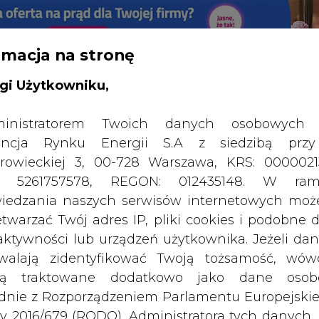
rmacja na stronę
RTALU:
WIELKO
WYSOKI KONTRAST
gi Użytkowniku,
inistratorem Twoich danych osobowych 
ncja Rynku Energii S.A z siedzibą przy
rowieckiej 3, 00-728 Warszawa, KRS: 0000021
P: 5261757578, REGON: 012435148. W ram
iedzania naszych serwisów internetowych mo
etwarzać Twój adres IP, pliki cookies i podobne 
 aktywności lub urządzeń użytkownika. Jeżeli dan
walają zidentyfikować Twoją tożsamość, wów
dą traktowane dodatkowo jako dane osob
dnie z Rozporządzeniem Parlamentu Europejskie
y 2016/679 (RODO). Administratora tych danych, 