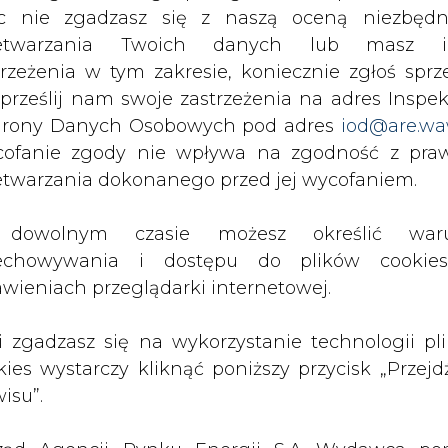
PODPIS
c nie zgadzasz się z naszą oceną niezbędn
zetwarzania Twoich danych lub masz i
trzeżenia w tym zakresie, koniecznie zgłoś sprz
Przesłanie komentarza oznacza akceptację zasad korzystania
 prześlij nam swoje zastrzeżenia na adres Inspek
z portalu cire.pl
rony Danych Osobowych pod adres
iod@are.wa
wyślij
ofanie zgody nie wpływa na zgodność z pr
etwarzania dokonanego przed jej wycofaniem.
dowolnym czasie możesz określić waru
echowywania i dostępu do plików cooki
awieniach przeglądarki internetowej.
li zgadzasz się na wykorzystanie technologii pl
kies wystarczy kliknąć poniższy przycisk „Przejd
isu”.
rzymywanie treści marketingowych w postaci newslettera
 siedzibą w Warszawie.