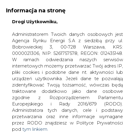
Informacja na stronę
Drogi Użytkowniku,
KONTAKT:
REDAKCJA@CIRE.PL
WYDAWCA PORTALU:
Administratorem Twoich danych osobowych jest
Agencja Rynku Energii S.A z siedzibą przy ul.
A
A
A
WIELKOŚĆ TEKSTU
WYSOKI KONTRAST
Bobrowieckiej 3, 00-728 Warszawa, KRS:
0000021306, NIP: 5261757578, REGON: 012435148.
ZALOGUJ SIĘ
W ramach odwiedzania naszych serwisów
internetowych możemy przetwarzać Twój adres IP,
pliki cookies i podobne dane nt. aktywności lub
urządzeń użytkownika. Jeżeli dane te pozwalają
zidentyfikować Twoją tożsamość, wówczas będą
traktowane dodatkowo jako dane osobowe
zgodnie z Rozporządzeniem Parlamentu
Europejskiego i Rady 2016/679 (RODO).
Administratora tych danych, cele i podstawy
przetwarzania oraz inne informacje wymagane
przez RODO znajdziesz w Polityce Prywatności
pod
tym linkiem.
WŁĄCZ CIRE.TV