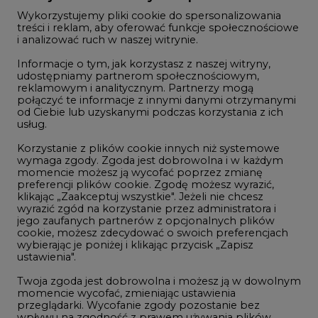
Wykorzystujemy pliki cookie do spersonalizowania
Studio CIRE
treści i reklam, aby oferować funkcje społecznościowe
i analizować ruch w naszej witrynie.
Rozmowy o energetyce
Informacje o tym, jak korzystasz z naszej witryny,
Gospodarka
udostępniamy partnerom społecznościowym,
reklamowym i analitycznym. Partnerzy mogą
Geopolityka
połączyć te informacje z innymi danymi otrzymanymi
LTE450
od Ciebie lub uzyskanymi podczas korzystania z ich
usług.
Korzystanie z plików cookie innych niż systemowe
Innowacje i AI
wymaga zgody. Zgoda jest dobrowolna i w każdym
momencie możesz ją wycofać poprzez zmianę
Telekomunikacja i IT
preferencji plików cookie. Zgodę możesz wyrazić,
klikając „Zaakceptuj wszystkie". Jeżeli nie chcesz
Handel emisjami CO2
wyrazić zgód na korzystanie przez administratora i
Wodór
jego zaufanych partnerów z opcjonalnych plików
cookie, możesz zdecydować o swoich preferencjach
Górnictwo
wybierając je poniżej i klikając przycisk „Zapisz
ustawienia".
Zmiany klimatyczne
Twoja zgoda jest dobrowolna i możesz ją w dowolnym
momencie wycofać, zmieniając ustawienia
przeglądarki. Wycofanie zgody pozostanie bez
Atom
wpływu na zgodność z prawem używania plików