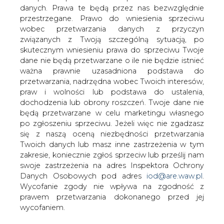
Pod koniec lipca w Południowym
danych. Prawa te będą przez nas bezwzględnie
Koncernie Energetycznym pracowały
przestrzegane. Prawo do wniesienia sprzeciwu
wszystkie bloki poza jednostkami
wobec przetwarzania danych z przyczyn
znajdującymi się w remontach. Na
związanych z Twoją szczególną sytuacją, po
skutek decyzji operatora przesunięto
skutecznym wniesieniu prawa do sprzeciwu Twoje
dane nie będą przetwarzane o ile nie będzie istnieć
terminy niektórych prac. Przywrócono
ważna prawnie uzasadniona podstawa do
nawet do ruchu blok w odstawionej na
przetwarzania, nadrzędna wobec Twoich interesów,
lato do zimnej rezerwy Elektrowni
praw i wolności lub podstawa do ustalenia,
Halemba, pełną parą pracowały także
dochodzenia lub obrony roszczeń. Twoje dane nie
stare bloki w Elektrowni II w Jaworznie,
będą przetwarzane w celu marketingu własnego
Łagiszy, Bielsku i Blachowni.
po zgłoszeniu sprzeciwu. Jeżeli więc nie zgadzasz
się z naszą oceną niezbędności przetwarzania
- Szacujemy, że w lipcu wyprodukujemy o 10 proc. więcej
Twoich danych lub masz inne zastrzeżenia w tym
energii niż rok temu o tej samej porze. Na szczęście w
zakresie, koniecznie zgłoś sprzeciw lub prześlij nam
PKE udaje nam się unikać awarii i odpowiadamy na
swoje zastrzeżenia na adres Inspektora Ochrony
rosnące zapotrzebowanie rynku – powiedział prezes Jan
Danych Osobowych pod adres
iod@are.waw.pl
.
Kurp.
Wycofanie zgody nie wpływa na zgodność z
prawem przetwarzania dokonanego przed jej
Notowany w ostatnich tygodniach wzrost produkcji jest
wycofaniem.
efektem utrzymującego się bardzo wysokiego popytu
na energię, spowodowanego falą upałów oraz