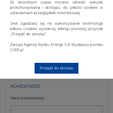
W dowolnym czasie możesz określić warunki
wzrastającą liczbą odstawień jednostek wytwórczych w
przechowywania i dostępu do plików cookies w
innych firmach energetycznych. Przerwy w produkcji są
ustawieniach przeglądarki internetowej.
efektem braku dostatecznej ilości wody chłodzącej lub
przekroczenia dopuszczalnych temperatur w miejscu jej
Jeśli zgadzasz się na wykorzystanie technologii
zrzutu do zbiorników wodnych lub rzek.
plików cookies wystarczy kliknąć poniższy przycisk
„Przejdź do serwisu”.
#
Centrum prasowe
#
Najnowsze
informacje
Zarząd Agencji Rynku Energii S.A Wydawca portalu
CIRE.pl
Artykuł powstał bez wsparcia narzędzi sztucznej inteligencji.
Wydawca portalu CIRE zgadza się na włączenie publikacji do
szkoleń treningowych LLM.
Przejdź do serwisu
KOMENTARZE
TREŚĆ KOMENTARZA