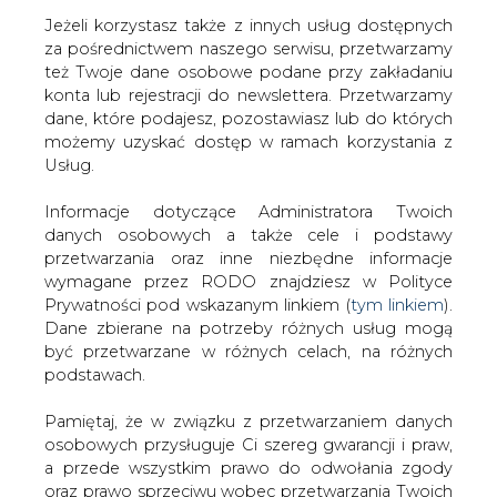
Jeżeli korzystasz także z innych usług dostępnych
za pośrednictwem naszego serwisu, przetwarzamy
też Twoje dane osobowe podane przy zakładaniu
konta lub rejestracji do newslettera. Przetwarzamy
Strona główna
/
SERWIS INFORMACYJNY CIRE
dane, które podajesz, pozostawiasz lub do których
24
/
Halemba znów pracuje
możemy uzyskać dostęp w ramach korzystania z
Usług.
2006-07-28 00:00
drukuj
Informacje dotyczące Administratora Twoich
skomentuj
danych osobowych a także cele i podstawy
udostępnij
:
przetwarzania oraz inne niezbędne informacje
wymagane przez RODO znajdziesz w Polityce
Prywatności pod wskazanym linkiem (
tym linkiem
).
Dane zbierane na potrzeby różnych usług mogą
Halemba znów pracuje
być przetwarzane w różnych celach, na różnych
podstawach.
Pamiętaj, że w związku z przetwarzaniem danych
osobowych przysługuje Ci szereg gwarancji i praw,
a przede wszystkim prawo do odwołania zgody
oraz prawo sprzeciwu wobec przetwarzania Twoich