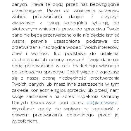
danych. Prawa te będą przez nas bezwzględnie
Minister gospodarki Piotr Woźniak
przestrzegane. Prawo do wniesienia sprzeciwu
podczas panelu &#8222;Rozwój i
wobec przetwarzania danych z przyczyn
współpraca regionalnych systemów
związanych z Twoją szczególną sytuacją, po
elektroenergetycznych&#8221; w
skutecznym wniesieniu prawa do sprzeciwu Twoje
czasie pierwszego dnia XVI Forum
dane nie będą przetwarzane o ile nie będzie istnieć
Ekonomicznego w Krynicy
ważna prawnie uzasadniona podstawa do
poinformował o przełomie w
przetwarzania, nadrzędna wobec Twoich interesów,
rozmowach ze stroną litewską w
praw i wolności lub podstawa do ustalenia,
sprawie tzw. Mostu energetycznego.
dochodzenia lub obrony roszczeń. Twoje dane nie
Minister powiedział również, że
będą przetwarzane w celu marketingu własnego
po zgłoszeniu sprzeciwu. Jeżeli więc nie zgadzasz
poważną ofertę współpracy w zakresie
się z naszą oceną niezbędności przetwarzania
elektroenergetyki złożyła także strona
Twoich danych lub masz inne zastrzeżenia w tym
ukraińska.
zakresie, koniecznie zgłoś sprzeciw lub prześlij nam
Podsumowując środowe dwustronne rozmowy
swoje zastrzeżenia na adres Inspektora Ochrony
dotyczące m.in. elektroenergetyki, minister Woźniak
Danych Osobowych pod adres
iod@are.waw.pl
.
poinformował o przełomie w rozmowach ze stroną
Wycofanie zgody nie wpływa na zgodność z
litewską w sprawie tzw. Mostu energetycznego. - Od dziś
prawem przetwarzania dokonanego przed jej
wchodzimy w fazę intensywnych, poważnych rozmów.
wycofaniem.
Dziś zapadła decyzja o współpracy z litewskim sektorem