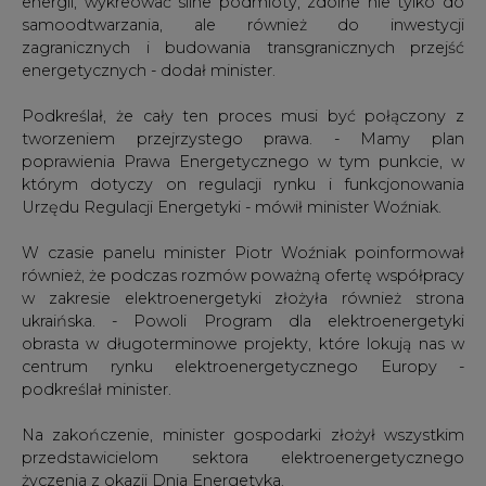
energii, wykreować silne podmioty, zdolne nie tylko do
samoodtwarzania, ale również do inwestycji
zagranicznych i budowania transgranicznych przejść
energetycznych - dodał minister.
Podkreślał, że cały ten proces musi być połączony z
tworzeniem przejrzystego prawa. - Mamy plan
poprawienia Prawa Energetycznego w tym punkcie, w
którym dotyczy on regulacji rynku i funkcjonowania
Urzędu Regulacji Energetyki - mówił minister Woźniak.
W czasie panelu minister Piotr Woźniak poinformował
również, że podczas rozmów poważną ofertę współpracy
w zakresie elektroenergetyki złożyła również strona
ukraińska. - Powoli Program dla elektroenergetyki
obrasta w długoterminowe projekty, które lokują nas w
centrum rynku elektroenergetycznego Europy -
podkreślał minister.
Na zakończenie, minister gospodarki złożył wszystkim
przedstawicielom sektora elektroenergetycznego
życzenia z okazji Dnia Energetyka.