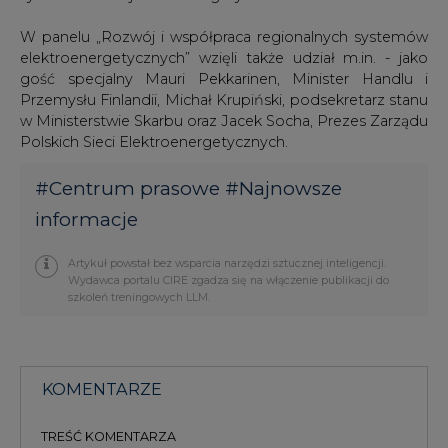
W panelu „Rozwój i współpraca regionalnych systemów
elektroenergetycznych” wzięli także udział m.in. - jako
gość specjalny Mauri Pekkarinen, Minister Handlu i
Przemysłu Finlandii, Michał Krupiński, podsekretarz stanu
w Ministerstwie Skarbu oraz Jacek Socha, Prezes Zarządu
Polskich Sieci Elektroenergetycznych.
#
Centrum prasowe
#
Najnowsze
informacje
Artykuł powstał bez wsparcia narzędzi sztucznej inteligencji.
Wydawca portalu CIRE zgadza się na włączenie publikacji do
szkoleń treningowych LLM.
KOMENTARZE
TREŚĆ KOMENTARZA