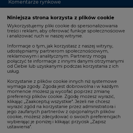
Komentarze rynkowe
Zmiany kadrowe na rynku
Niniejsza strona korzysta z plików cookie
Wykorzystujemy pliki cookie do spersonalizowania
Studio CIRE
treści i reklam, aby oferować funkcje społecznościowe
i analizować ruch w naszej witrynie.
Rozmowy o energetyce
Informacje o tym, jak korzystasz z naszej witryny,
Gospodarka
udostępniamy partnerom społecznościowym,
reklamowym i analitycznym. Partnerzy mogą
Geopolityka
połączyć te informacje z innymi danymi otrzymanymi
LTE450
od Ciebie lub uzyskanymi podczas korzystania z ich
usług.
Korzystanie z plików cookie innych niż systemowe
Innowacje i AI
wymaga zgody. Zgoda jest dobrowolna i w każdym
momencie możesz ją wycofać poprzez zmianę
Telekomunikacja i IT
preferencji plików cookie. Zgodę możesz wyrazić,
klikając „Zaakceptuj wszystkie". Jeżeli nie chcesz
Handel emisjami CO2
wyrazić zgód na korzystanie przez administratora i
Wodór
jego zaufanych partnerów z opcjonalnych plików
cookie, możesz zdecydować o swoich preferencjach
Górnictwo
wybierając je poniżej i klikając przycisk „Zapisz
ustawienia".
Zmiany klimatyczne