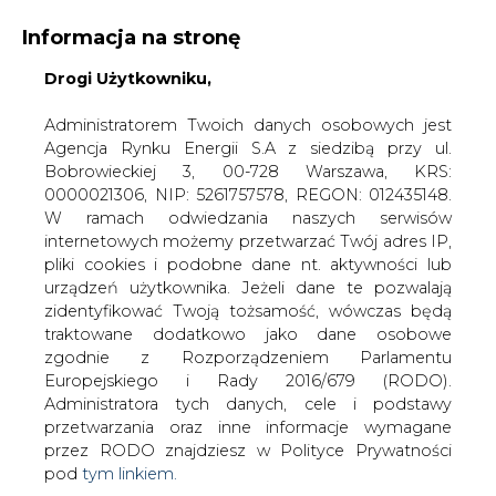
Informacja na stronę
Drogi Użytkowniku,
KONTAKT:
REDAKCJA@CIRE.PL
WYDAWCA PORTALU:
Administratorem Twoich danych osobowych jest
Agencja Rynku Energii S.A z siedzibą przy ul.
A
A
A
WIELKOŚĆ TEKSTU
WYSOKI KONTRAST
Bobrowieckiej 3, 00-728 Warszawa, KRS:
0000021306, NIP: 5261757578, REGON: 012435148.
ZALOGUJ SIĘ
W ramach odwiedzania naszych serwisów
internetowych możemy przetwarzać Twój adres IP,
pliki cookies i podobne dane nt. aktywności lub
urządzeń użytkownika. Jeżeli dane te pozwalają
zidentyfikować Twoją tożsamość, wówczas będą
traktowane dodatkowo jako dane osobowe
zgodnie z Rozporządzeniem Parlamentu
Europejskiego i Rady 2016/679 (RODO).
Administratora tych danych, cele i podstawy
przetwarzania oraz inne informacje wymagane
przez RODO znajdziesz w Polityce Prywatności
pod
tym linkiem.
WŁĄCZ CIRE.TV