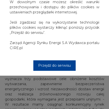
energetycznym – powiedział minister.
W dowolnym czasie możesz określić warunki
przechowywania i dostępu do plików cookies w
Jednocześnie minister Woźniak podkreślił, że współpraca
ustawieniach przeglądarki internetowej.
z Litwinami wymagać będzie od strony polskiej głębszej
współpracy z naszymi sąsiadami, w szczególności z
Jeśli zgadzasz się na wykorzystanie technologii
Niemcami. - Jednym z warunków powodzenia projektu
plików cookies wystarczy kliknąć poniższy przycisk
polsko - litewskiego mostu energetycznego jest bowiem
„Przejdź do serwisu”.
uzyskanie właściwych połączeń transgranicznych nie
tylko na wschodniej granicy, ale także na zachodniej i
Zarząd Agencji Rynku Energii S.A Wydawca portalu
południowej. Do takich planów będą przygotowane co
CIRE.pl
najmniej dwie grupy, które powstaną w wyniku realizacji
Programu dla elektroenergetyki. Jedna to grupa PGE, a
druga to Grupa Południe - dodał minister.
Przejdź do serwisu
Minister przypomniał, że Program dla elektroenergetyki
wyznacza trzy podstawowe cele: obniżenie kosztów
wytwarzania, zapewnienie bezpieczeństwa
energetycznego i wzrost niezawodności dostaw energii
oraz realizacja zrównoważonego rozwoju całej
gospodarki, która wymagana jest przepisami unijnymi. -
W rezultacie mamy osiągnąć konkurencyjny rynek