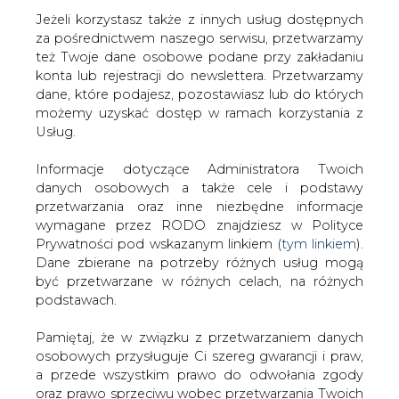
Jeżeli korzystasz także z innych usług dostępnych
za pośrednictwem naszego serwisu, przetwarzamy
też Twoje dane osobowe podane przy zakładaniu
konta lub rejestracji do newslettera. Przetwarzamy
Strona główna
/
SERWIS INFORMACYJNY CIRE
dane, które podajesz, pozostawiasz lub do których
24
/
Przyszłość polskiej elektroenergetyki
możemy uzyskać dostęp w ramach korzystania z
Usług.
2006-09-08 00:00
drukuj
Informacje dotyczące Administratora Twoich
skomentuj
danych osobowych a także cele i podstawy
udostępnij
:
przetwarzania oraz inne niezbędne informacje
wymagane przez RODO znajdziesz w Polityce
Prywatności pod wskazanym linkiem (
tym linkiem
).
Dane zbierane na potrzeby różnych usług mogą
Przyszłość polskiej
być przetwarzane w różnych celach, na różnych
elektroenergetyki
podstawach.
Pamiętaj, że w związku z przetwarzaniem danych
osobowych przysługuje Ci szereg gwarancji i praw,
a przede wszystkim prawo do odwołania zgody
oraz prawo sprzeciwu wobec przetwarzania Twoich