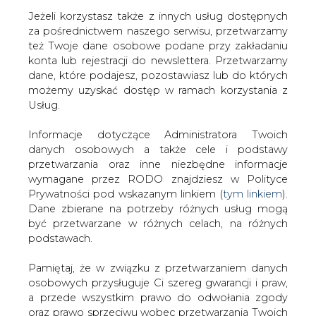
Jeżeli korzystasz także z innych usług dostępnych
za pośrednictwem naszego serwisu, przetwarzamy
też Twoje dane osobowe podane przy zakładaniu
konta lub rejestracji do newslettera. Przetwarzamy
Strona główna
/
SERWIS INFORMACYJNY CIRE
dane, które podajesz, pozostawiasz lub do których
24
/
Most nabiera kształtu
możemy uzyskać dostęp w ramach korzystania z
Usług.
2006-10-31 00:00
drukuj
Informacje dotyczące Administratora Twoich
skomentuj
danych osobowych a także cele i podstawy
udostępnij
:
przetwarzania oraz inne niezbędne informacje
wymagane przez RODO znajdziesz w Polityce
Prywatności pod wskazanym linkiem (
tym linkiem
).
Dane zbierane na potrzeby różnych usług mogą
Most nabiera kształtu
być przetwarzane w różnych celach, na różnych
podstawach.
Pamiętaj, że w związku z przetwarzaniem danych
osobowych przysługuje Ci szereg gwarancji i praw,
a przede wszystkim prawo do odwołania zgody
oraz prawo sprzeciwu wobec przetwarzania Twoich