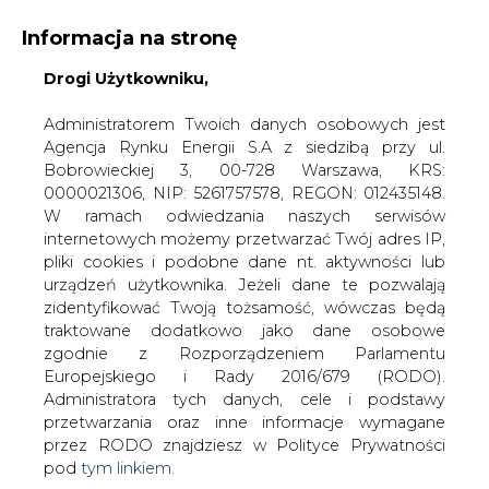
Informacja na stronę
Drogi Użytkowniku,
KONTAKT:
REDAKCJA@CIRE.PL
WYDAWCA PORTALU:
Administratorem Twoich danych osobowych jest
Agencja Rynku Energii S.A z siedzibą przy ul.
A
A
A
WIELKOŚĆ TEKSTU
WYSOKI KONTRAST
Bobrowieckiej 3, 00-728 Warszawa, KRS:
0000021306, NIP: 5261757578, REGON: 012435148.
ZALOGUJ SIĘ
W ramach odwiedzania naszych serwisów
internetowych możemy przetwarzać Twój adres IP,
pliki cookies i podobne dane nt. aktywności lub
urządzeń użytkownika. Jeżeli dane te pozwalają
zidentyfikować Twoją tożsamość, wówczas będą
traktowane dodatkowo jako dane osobowe
zgodnie z Rozporządzeniem Parlamentu
Europejskiego i Rady 2016/679 (RODO).
Administratora tych danych, cele i podstawy
przetwarzania oraz inne informacje wymagane
przez RODO znajdziesz w Polityce Prywatności
pod
tym linkiem.
WŁĄCZ CIRE.TV