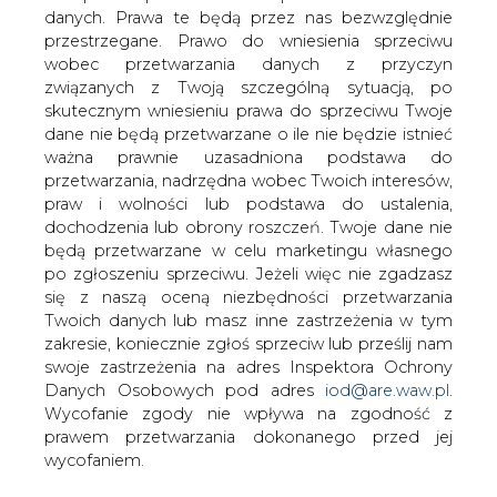
Polsko-litewska spółka, która ma
danych. Prawa te będą przez nas bezwzględnie
przygotować biznesplan tzw. mostu
przestrzegane. Prawo do wniesienia sprzeciwu
energetycznego łączącego oba kraje,
wobec przetwarzania danych z przyczyn
powstanie w połowie listopada &#8211;
związanych z Twoją szczególną sytuacją, po
informuje Rzeczpospolita.
skutecznym wniesieniu prawa do sprzeciwu Twoje
dane nie będą przetwarzane o ile nie będzie istnieć
Według dziennika jest już prawie pewne, że studium
ważna prawnie uzasadniona podstawa do
wykonalności potwierdzi możliwość połączenia
przetwarzania, nadrzędna wobec Twoich interesów,
systemów elektroenergetycznych Polski i Litwy. Jednak
praw i wolności lub podstawa do ustalenia,
ze względu na finansowanie jego realizacji nie powstanie
dochodzenia lub obrony roszczeń. Twoje dane nie
ono wcześniej niż po 2010 roku. Rzeczpospolita zwraca
będą przetwarzane w celu marketingu własnego
uwagę, że nie chodzi tylko o wybudowanie linii Ełk -
po zgłoszeniu sprzeciwu. Jeżeli więc nie zgadzasz
Alytus, ale i połączenie jej z polskim systemem
się z naszą oceną niezbędności przetwarzania
elektroenergetycznym. Dotąd projekt wyceniano na ok.
Twoich danych lub masz inne zastrzeżenia w tym
400 - 650 mln euro; sam odcinek od granicy do Ełku to
zakresie, koniecznie zgłoś sprzeciw lub prześlij nam
zaledwie 50 mln euro. Na razie wiadomo, że z Brukseli
swoje zastrzeżenia na adres Inspektora Ochrony
władze w Wilnie mogą otrzymać ok. 160 mln euro na
Danych Osobowych pod adres
iod@are.waw.pl
.
most z Polską. EBOiR wstępnie ocenił, że wydatki na
Wycofanie zgody nie wpływa na zgodność z
wszystkie prace wyniosą 434 mln euro. Polsko-litewskie
prawem przetwarzania dokonanego przed jej
przedsięwzięcie trafiło na listę projektów o szczególnym
wycofaniem.
znaczeniu dla Europy.