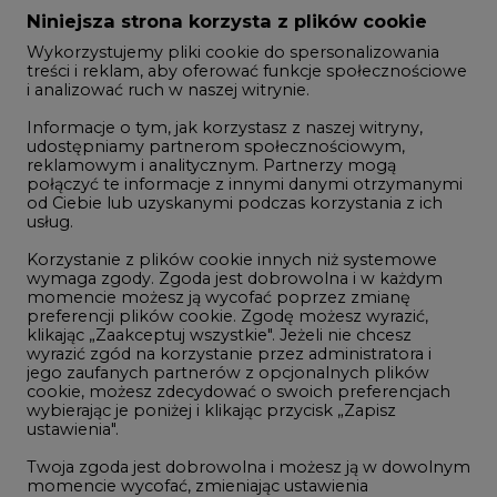
Zmiany kadrowe na rynku
Niniejsza strona korzysta z plików cookie
Wykorzystujemy pliki cookie do spersonalizowania
Studio CIRE
treści i reklam, aby oferować funkcje społecznościowe
i analizować ruch w naszej witrynie.
Rozmowy o energetyce
Informacje o tym, jak korzystasz z naszej witryny,
Gospodarka
udostępniamy partnerom społecznościowym,
reklamowym i analitycznym. Partnerzy mogą
Geopolityka
połączyć te informacje z innymi danymi otrzymanymi
LTE450
od Ciebie lub uzyskanymi podczas korzystania z ich
usług.
Korzystanie z plików cookie innych niż systemowe
Innowacje i AI
wymaga zgody. Zgoda jest dobrowolna i w każdym
momencie możesz ją wycofać poprzez zmianę
Telekomunikacja i IT
preferencji plików cookie. Zgodę możesz wyrazić,
klikając „Zaakceptuj wszystkie". Jeżeli nie chcesz
Handel emisjami CO2
wyrazić zgód na korzystanie przez administratora i
Wodór
jego zaufanych partnerów z opcjonalnych plików
cookie, możesz zdecydować o swoich preferencjach
Górnictwo
wybierając je poniżej i klikając przycisk „Zapisz
ustawienia".
Zmiany klimatyczne
Twoja zgoda jest dobrowolna i możesz ją w dowolnym
momencie wycofać, zmieniając ustawienia