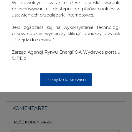
W dowolnym czasie możesz określić warunki
Litwa przygotowuje obecnie projekt połączenia swego
przechowywania i dostępu do plików cookies w
systemu energetycznego również ze Szwecją ("
ustawieniach przeglądarki internetowej.
SwindLit"). Studium wykonalności tego projektu ma być
gotowe w pierwszym półroczu 2007 roku. Litewscy
Jeśli zgadzasz się na wykorzystanie technologii
specjaliści uważają, że idealnym rozwiązaniem byłaby
plików cookies wystarczy kliknąć poniższy przycisk
jednoczesna realizacja obu inwestycji - z Polakami i
„Przejdź do serwisu”.
Szwedami.
Zarząd Agencji Rynku Energii S.A Wydawca portalu
#
Energetyka
#
kraj
CIRE.pl
Artykuł powstał bez wsparcia narzędzi sztucznej inteligencji.
Wydawca portalu CIRE zgadza się na włączenie publikacji do
Przejdź do serwisu
szkoleń treningowych LLM.
KOMENTARZE
TREŚĆ KOMENTARZA