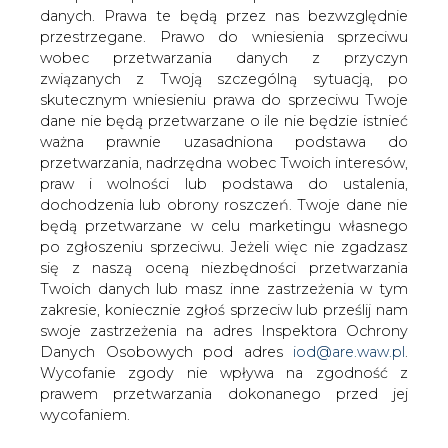
26 października w Zespole Szkół w
danych. Prawa te będą przez nas bezwzględnie
miejscowości Tymień (woj.
przestrzegane. Prawo do wniesienia sprzeciwu
zachodniopomorskie) odbył się
wobec przetwarzania danych z przyczyn
pierwszy etap konkursu wiedzy o
związanych z Twoją szczególną sytuacją, po
odnawialnych źródłach energii.
skutecznym wniesieniu prawa do sprzeciwu Twoje
dane nie będą przetwarzane o ile nie będzie istnieć
Uczniowie mieli okazję wykazać się znajomością
ważna prawnie uzasadniona podstawa do
zagadnień dotyczących wykorzystania odnawialnych
przetwarzania, nadrzędna wobec Twoich interesów,
źródeł energii w Polsce.
praw i wolności lub podstawa do ustalenia,
Konkurs przeprowadzony był w dwóch kategoriach
dochodzenia lub obrony roszczeń. Twoje dane nie
wiekowych. Zadaniem młodszych uczestników było
będą przetwarzane w celu marketingu własnego
wykonanie prac plastycznych poświęconych energetyce
po zgłoszeniu sprzeciwu. Jeżeli więc nie zgadzasz
odnawialnej, natomiast starsi uczniowie zmagali się z
się z naszą oceną niezbędności przetwarzania
testem. Drugi etap oraz finał konkursu odbędą się 9
Twoich danych lub masz inne zastrzeżenia w tym
listopada 2006 r. i będą miały formę prezentacji i quizu
zakresie, koniecznie zgłoś sprzeciw lub prześlij nam
swoje zastrzeżenia na adres Inspektora Ochrony
Nagrody dla finalistów ufundowała Spółka EEZ, właściciel
Danych Osobowych pod adres
iod@are.waw.pl
.
największej w Europie Środkowej farmy wiatrowej
Wycofanie zgody nie wpływa na zgodność z
zlokalizowanej w Tymieniu. Będą to m.in.: komputer
prawem przetwarzania dokonanego przed jej
multimedialny z oprogramowaniem, mini wieża, aparat
wycofaniem.
cyfrowy oraz radiomagnetofony.