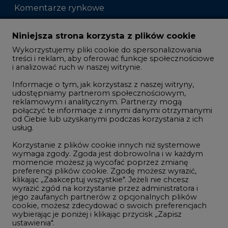
Komentarze rynkowe
Zmiany kadrowe na rynku
Niniejsza strona korzysta z plików cookie
Wykorzystujemy pliki cookie do spersonalizowania
Studio CIRE
treści i reklam, aby oferować funkcje społecznościowe
i analizować ruch w naszej witrynie.
Rozmowy o energetyce
Informacje o tym, jak korzystasz z naszej witryny,
Gospodarka
udostępniamy partnerom społecznościowym,
reklamowym i analitycznym. Partnerzy mogą
Geopolityka
połączyć te informacje z innymi danymi otrzymanymi
LTE450
od Ciebie lub uzyskanymi podczas korzystania z ich
usług.
Korzystanie z plików cookie innych niż systemowe
Innowacje i AI
wymaga zgody. Zgoda jest dobrowolna i w każdym
momencie możesz ją wycofać poprzez zmianę
Telekomunikacja i IT
preferencji plików cookie. Zgodę możesz wyrazić,
klikając „Zaakceptuj wszystkie". Jeżeli nie chcesz
Handel emisjami CO2
wyrazić zgód na korzystanie przez administratora i
Wodór
jego zaufanych partnerów z opcjonalnych plików
cookie, możesz zdecydować o swoich preferencjach
Górnictwo
wybierając je poniżej i klikając przycisk „Zapisz
ustawienia".