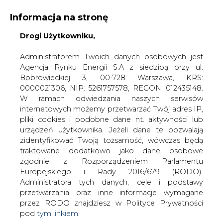
Informacja na stronę
Drogi Użytkowniku,
KONTAKT:
REDAKCJA@CIRE.PL
WYDAWCA PORTALU:
Administratorem Twoich danych osobowych jest
Agencja Rynku Energii S.A z siedzibą przy ul.
A
A
A
WIELKOŚĆ TEKSTU
WYSOKI KONTRAST
Bobrowieckiej 3, 00-728 Warszawa, KRS:
0000021306, NIP: 5261757578, REGON: 012435148.
ZALOGUJ SIĘ
W ramach odwiedzania naszych serwisów
internetowych możemy przetwarzać Twój adres IP,
pliki cookies i podobne dane nt. aktywności lub
urządzeń użytkownika. Jeżeli dane te pozwalają
zidentyfikować Twoją tożsamość, wówczas będą
traktowane dodatkowo jako dane osobowe
zgodnie z Rozporządzeniem Parlamentu
Europejskiego i Rady 2016/679 (RODO).
Administratora tych danych, cele i podstawy
przetwarzania oraz inne informacje wymagane
przez RODO znajdziesz w Polityce Prywatności
pod
tym linkiem.
WŁĄCZ CIRE.TV