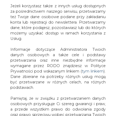
Jeżeli korzystasz także z innych usług dostępnych
za pośrednictwem naszego serwisu, przetwarzamy
też Twoje dane osobowe podane przy zakładaniu
konta lub rejestracji do newslettera. Przetwarzamy
Strona główna
/
SERWIS INFORMACYJNY CIRE
dane, które podajesz, pozostawiasz lub do których
24
/
Konkurs o OZE
możemy uzyskać dostęp w ramach korzystania z
Usług.
2006-10-31 00:00
drukuj
Informacje dotyczące Administratora Twoich
skomentuj
danych osobowych a także cele i podstawy
udostępnij
:
przetwarzania oraz inne niezbędne informacje
wymagane przez RODO znajdziesz w Polityce
Prywatności pod wskazanym linkiem (
tym linkiem
).
Dane zbierane na potrzeby różnych usług mogą
Konkurs o OZE
być przetwarzane w różnych celach, na różnych
podstawach.
Pamiętaj, że w związku z przetwarzaniem danych
osobowych przysługuje Ci szereg gwarancji i praw,
a przede wszystkim prawo do odwołania zgody
oraz prawo sprzeciwu wobec przetwarzania Twoich