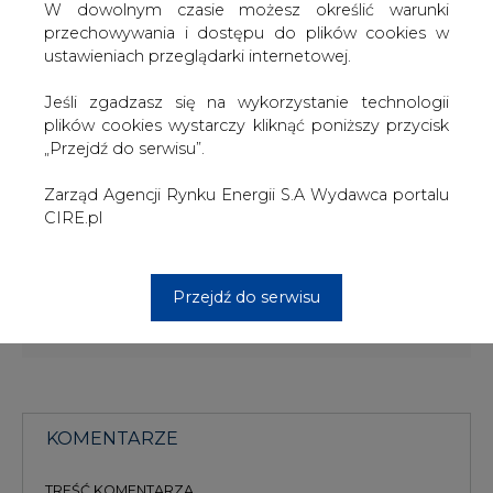
W dowolnym czasie możesz określić warunki
Konkursy tego typu będą organizowane na zlecenie
przechowywania i dostępu do plików cookies w
członków PIGEO. Mogą uczestniczyć w nich szkoły
ustawieniach przeglądarki internetowej.
zlokalizowane w bliskiej odległości od miejsca
planowanej bądź istniejącej inwestycji w OZE.
Jeśli zgadzasz się na wykorzystanie technologii
Organizatorem konkursu wiedzy o odnawialnych
plików cookies wystarczy kliknąć poniższy przycisk
źródłach energii w Zespole Szkół w Tymieniu jest Polska
„Przejdź do serwisu”.
Izba Gospodarcza Energii Odnawialnej.
Zarząd Agencji Rynku Energii S.A Wydawca portalu
#
Centrum prasowe
#
Najnowsze
CIRE.pl
informacje
Przejdź do serwisu
Artykuł powstał bez wsparcia narzędzi sztucznej inteligencji.
Wydawca portalu CIRE zgadza się na włączenie publikacji do
szkoleń treningowych LLM.
KOMENTARZE
TREŚĆ KOMENTARZA