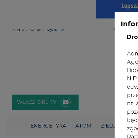
Info
WYDAWCA PO
KONTAKT:
REDAKCJA@CIRE.PL
Dro
Adm
Age
Bob
NI
odw
prz
WŁĄCZ CIRE.TV
nt.
poz
bę
ENERGETYKA
ATOM
ZIELONA GO
zgo
Rad