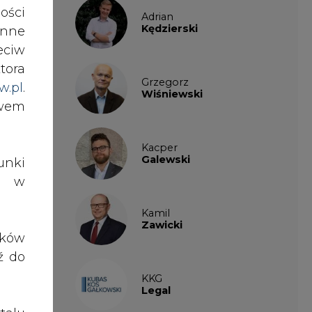
ości
Adrian
Kędzierski
nne
eciw
tora
Grzegorz
w.pl
.
Wiśniewski
awem
Kacper
Galewski
nki
es w
i to
Kamil
ortu
Zawicki
ików
ź do
KKG
enie
Legal