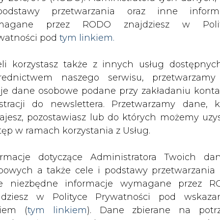
odstawy przetwarzania oraz inne inform
sze latarnie "Oświeconej Warszawy"
magane przez RODO znajdziesz w Polit
watności pod
tym linkiem.
drukuj
skomentuj
udostępnij
:
eli korzystasz także z innych usług dostępnyc
rednictwem naszego serwisu, przetwarzamy
conej Warszawy"
je dane osobowe podane przy zakładaniu konta
estracji do newslettera. Przetwarzamy dane, k
ajesz, pozostawiasz lub do których możemy uzy
tęp w ramach korzystania z Usług.
ormacje dotyczące Administratora Twoich da
w Warszawie zabłysły latarnie,
bowych a także cele i podstawy przetwarzania 
 RWE w ramach akcji
e niezbędne informacje wymagane przez 
. Skwer przy Ogrodowej to pierwsze
jdziesz w Polityce Prywatności pod wskaz
0 latarni.
kiem (
tym linkiem
). Dane zbierane na potr