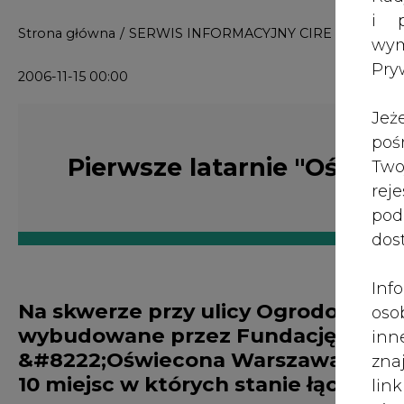
i p
Strona główna
/
SERWIS INFORMACYJNY CIRE 24
/
Pierw
wy
Pry
2006-11-15 00:00
Jeż
poś
Pierwsze latarnie "Oświe
Two
rej
pod
dos
Inf
Na skwerze przy ulicy Ogrodowej 5 
oso
wybudowane przez Fundację STOEN
inn
&#8222;Oświecona Warszawa&#8221;
zna
10 miejsc w których stanie łącznie 10
lin