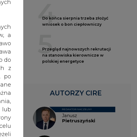
4
nych
anie
brali
Do końca sierpnia trzeba złożyć
wniosek o bon ciepłowniczy
asta
nych
5
w, a
rawo
Przegląd najnowszych rekrutacji
tego,
rawa
na stanowiska kierownicze w
c do
o do
polskiej energetyce
ym z
ch z
TOEN
, po
dane
AUTORZY CIRE
ażna
nia,
 lub
REDAKTOR NACZELNY
Janusz
rony
Pietruszyński
oc.
celu
żeli