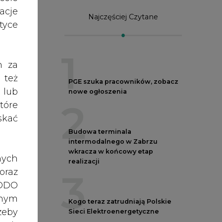
acje
Najczęściej Czytane
yce
1
h za
 też
PGE szuka pracowników, zobacz
 lub
nowe ogłoszenia
2
tóre
skać
Budowa terminala
intermodalnego w Zabrzu
wkracza w końcowy etap
nych
realizacji
oraz
3
RODO
 z
anym
Kogo teraz zatrudniają Polskie
zeby
Sieci Elektroenergetyczne