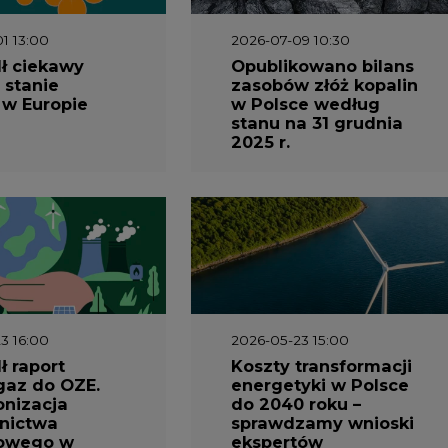
1 13:00
2026-07-09 10:30
ł ciekawy
Opublikowano bilans
 stanie
zasobów złóż kopalin
 w Europie
w Polsce według
stanu na 31 grudnia
2025 r.
3 16:00
2026-05-23 15:00
 raport
Koszty transformacji
gaz do OZE.
energetyki w Polsce
nizacja
do 2040 roku –
nictwa
sprawdzamy wnioski
owego w
ekspertów