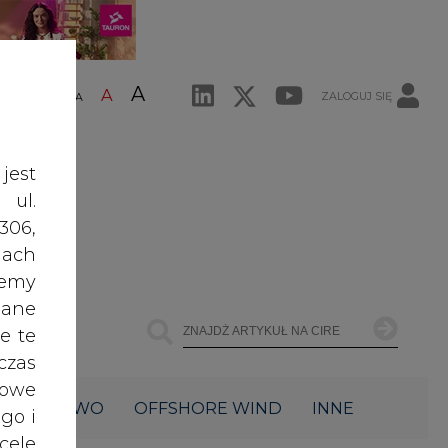
A
A
ZALOGUJ SIĘ
ŚĆ TEKSTU
A
jest
 ul.
306,
ach
żemy
dane
e te
czas
owe
ŁOWNICTWO
OFFSHORE WIND
INNE
go i
cele