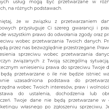
nych usług mogą być przetwarzane w róż
cach, do końca pierwszej połowy 2007 roku zost
ach, na różnych podstawach.
tórych oświetlenie jest szczególnie potrzebne wy
orzonej przez Komendę Stołeczną Policji, Urząd Mi
iętaj, że w związku z przetwarzaniem da
.
bowych przysługuje Ci szereg gwarancji i pra
ede wszystkim prawo do odwołania zgody oraz p
na skwerze przy ulicy Ogrodowej, przyczynią się do 
zeciwu wobec przetwarzania Twoich danych. P
e obawiała się o swoje bezpieczeństwo wracają
będą przez nas bezwzględnie przestrzegane. Praw
naszej akcji poprawi się bezpieczeństwo w każd
esienia sprzeciwu wobec przetwarzania dany
ni. – powiedział Harry Schur, Prezes Fundacji S
yczyn związanych z Twoją szczególną sytuacją
tecznym wniesieniu prawa do sprzeciwu Twoje 
 będą przetwarzane o ile nie będzie istnieć w
wnie uzasadniona podstawa do przetwarza
rzędna wobec Twoich interesów, praw i wolności
stawa do ustalenia, dochodzenia lub ob
todego, Ratuszowej i Jagiellońskiej na Pradze Półn
zczeń. Twoje dane nie będą przetwarzane w 
 i Natolińskiej 2 w Śródmieściu.
ketingu własnego po zgłoszeniu sprzeciwu. Je