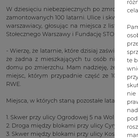
róż
W dziesięciu niebezpiecznych po zmroku miejs
cel
zamontowanych 100 latarni. Ulice i skwery, w k
warszawiacy, głosując na miejsca z listy, stw
Pam
Stołecznego Warszawy i Fundację STOEN RWE
oso
prz
- Wierzę, że latarnie, które dzisiaj zaświeciły 
spr
że żadna z mieszkających tu osób nie będzi
te 
domu po zmierzchu. Mam nadzieję, że dzięki 
wni
miejsc, którym przypadnie część ze 100 latar
prz
RWE.
sku
nie
Miejsca, w których staną pozostałe latarnie to:
pra
nad
1. Skwer przy ulicy Ogrodowej 5 na Woli.
pod
2. Droga między blokami przy ulicy Cyryla i Me
ros
3. Skwer między blokami przy ulicy Koszykowej 3
mar