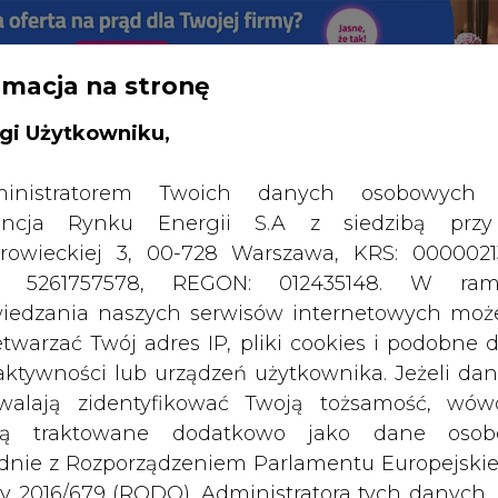
rmacja na stronę
RTALU:
WIELKO
WYSOKI KONTRAST
gi Użytkowniku,
inistratorem Twoich danych osobowych 
ncja Rynku Energii S.A z siedzibą przy
rowieckiej 3, 00-728 Warszawa, KRS: 0000021
P: 5261757578, REGON: 012435148. W ram
iedzania naszych serwisów internetowych mo
etwarzać Twój adres IP, pliki cookies i podobne 
 aktywności lub urządzeń użytkownika. Jeżeli dan
walają zidentyfikować Twoją tożsamość, wów
dą traktowane dodatkowo jako dane osob
SPODARKA
ZMIANY KADROWE NA RYNKU
CIEP
dnie z Rozporządzeniem Parlamentu Europejskie
y 2016/679 (RODO). Administratora tych danych, 