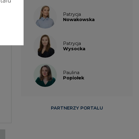
talu
Patrycja
Nowakowska
Patrycja
Wysocka
Paulina
Popiołek
PARTNERZY PORTALU