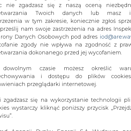
ka 26 na Woli.
c nie zgadzasz się z naszą oceną niezbędn
oły podstawowej.
zetwarzania Twoich danych lub masz i
Tuchlińską i Niegocińską na Mokotowie.
trzeżenia w tym zakresie, koniecznie zgłoś sprz
iusia 9A w Wawrze.
 prześlij nam swoje zastrzeżenia na adres Inspek
 Białołęce.
rony Danych Osobowych pod adres
iod@are.wa
ach.
ofanie zgody nie wpływa na zgodność z pr
ach.
etwarzania dokonanego przed jej wycofaniem.
czkami akcji „Oświecona Warszawa”.
dowolnym czasie możesz określić waru
echowywania i dostępu do plików cooki
st Fundacja STOEN RWE. Patroni honorowi akcj
awieniach przeglądarki internetowej.
omenda Stołeczna Policji oraz Zarząd Transp
li zgadzasz się na wykorzystanie technologii pl
kies wystarczy kliknąć poniższy przycisk „Przejd
Artykuł powstał bez wsparcia narzędzi sztucznej
e
isu”.
inteligencji. Wydawca portalu CIRE zgadza się na włącz
publikacji do szkoleń treningowych LLM.