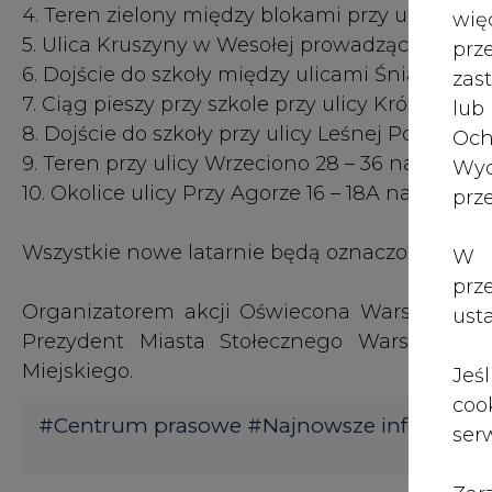
4. Teren zielony między blokami przy ulicy Cioł
wię
5. Ulica Kruszyny w Wesołej prowadząca do szk
pr
6. Dojście do szkoły między ulicami Śniardwy, 
zas
7. Ciąg pieszy przy szkole przy ulicy Króla Mac
lub
8. Dojście do szkoły przy ulicy Leśnej Polanki na
Och
9. Teren przy ulicy Wrzeciono 28 – 36 na Bielan
Wyc
10. Okolice ulicy Przy Agorze 16 – 18A na Bielan
prz
Wszystkie nowe latarnie będą oznaczone tabli
W 
prz
Organizatorem akcji Oświecona Warszawa je
ust
Prezydent Miasta Stołecznego Warszawy, K
Miejskiego.
Jeś
coo
#
Centrum prasowe
#
Najnowsze informacj
serw