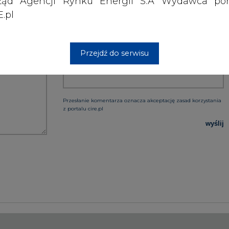
ząd Agencji Rynku Energii S.A Wydawca por
.pl
Przejdź do serwisu
PODPIS
Przesłanie komentarza oznacza akceptację zasad korzystania
z portalu cire.pl
wyślij