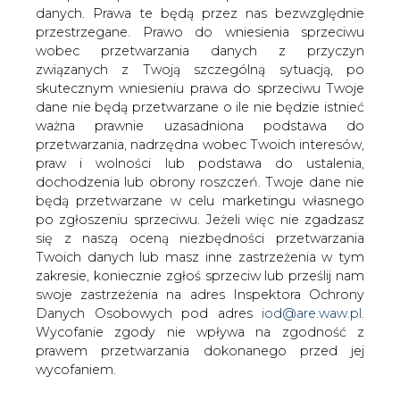
decyzję o przedłużeniu do 29 grudnia br.
danych. Prawa te będą przez nas bezwzględnie
terminu składania ofert na udział w
przestrzegane. Prawo do wniesienia sprzeciwu
wobec przetwarzania danych z przyczyn
odbudowie elektrowni Blachownia i
związanych z Twoją szczególną sytuacją, po
Halemba.
skutecznym wniesieniu prawa do sprzeciwu Twoje
Potencjalni inwestorzy chcieli więcej czasu na
dane nie będą przetwarzane o ile nie będzie istnieć
przygotowanie ofert wstępnych. Zainteresowanie
ważna prawnie uzasadniona podstawa do
projektami jest duże. Memoranda informacyjne do końca
przetwarzania, nadrzędna wobec Twoich interesów,
listopada odebrało już 19 podmiotów.
praw i wolności lub podstawa do ustalenia,
dochodzenia lub obrony roszczeń. Twoje dane nie
Zakłada się, że negocjacje zakończą się do połowy 2007
będą przetwarzane w celu marketingu własnego
roku, następnie rozpoczną się prace projektowe i
po zgłoszeniu sprzeciwu. Jeżeli więc nie zgadzasz
budowa. Rozpoczęcie eksploatacji nowych elektrowni
się z naszą oceną niezbędności przetwarzania
planowane jest nie później niż 1 stycznia 2012 roku.
Twoich danych lub masz inne zastrzeżenia w tym
zakresie, koniecznie zgłoś sprzeciw lub prześlij nam
W Elektrowni Halemba powstanie wysokosprawne
swoje zastrzeżenia na adres Inspektora Ochrony
źródło wytwarzania energii elektrycznej pracujące w
Danych Osobowych pod adres
iod@are.waw.pl
.
oparciu o węgiel kamienny jako paliwo podstawowe.
Wycofanie zgody nie wpływa na zgodność z
Rozważa się też budowę spalarni odpadów komunalnych
prawem przetwarzania dokonanego przed jej
o wydajności przerobu 200-300 tys. ton odpadów na
wycofaniem.
rok, która docelowo miałaby być podstawowym źródłem