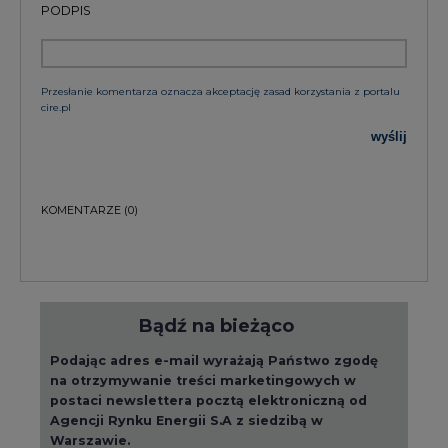
Przesłanie komentarza oznacza akceptację zasad korzystania z portalu
cire.pl
wyślij
KOMENTARZE
(0)
Bądź na bieżąco
Podając adres e-mail wyrażają Państwo zgodę
na otrzymywanie treści marketingowych w
postaci newslettera pocztą elektroniczną od
Agencji Rynku Energii S.A z siedzibą w
Warszawie.
ZAPISZ SIĘ DO NEWSLETTERA