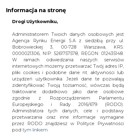
WYDAWCA PORTALU:
Informacja na stronę
A
A
A
Drogi Użytkowniku,
WIELKOŚĆ TEKSTU
WYSOKI KONTRAST
ZALOGUJ SIĘ
Administratorem Twoich danych osobowych jest
Agencja Rynku Energii S.A z siedzibą przy ul.
Bobrowieckiej 3, 00-728 Warszawa, KRS:
0000021306, NIP: 5261757578, REGON: 012435148.
W ramach odwiedzania naszych serwisów
internetowych możemy przetwarzać Twój adres IP,
pliki cookies i podobne dane nt. aktywności lub
urządzeń użytkownika. Jeżeli dane te pozwalają
zidentyfikować Twoją tożsamość, wówczas będą
traktowane dodatkowo jako dane osobowe
zgodnie z Rozporządzeniem Parlamentu
Europejskiego i Rady 2016/679 (RODO).
WŁĄCZ CIRE.TV
Administratora tych danych, cele i podstawy
przetwarzania oraz inne informacje wymagane
przez RODO znajdziesz w Polityce Prywatności
pod
tym linkiem.