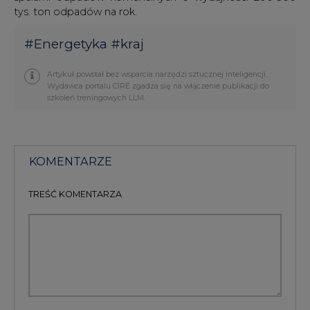
Artykuł powstał bez wsparcia narzędzi sztucznej inteligencji.
Wydawca portalu CIRE zgadza się na włączenie publikacji do
szkoleń treningowych LLM.
KOMENTARZE
TREŚĆ KOMENTARZA
PODPIS