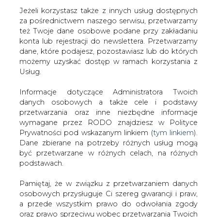
Strona główna
/
SERWIS INFORMACYJNY CIRE
Jeżeli korzystasz także z innych usług dostępnych
24
/
PKE przedłuża termin składanie ofert
za pośrednictwem naszego serwisu, przetwarzamy
też Twoje dane osobowe podane przy zakładaniu
2006-12-06 00:00
konta lub rejestracji do newslettera. Przetwarzamy
drukuj
dane, które podajesz, pozostawiasz lub do których
skomentuj
możemy uzyskać dostęp w ramach korzystania z
Usług.
udostępnij
:
Informacje dotyczące Administratora Twoich
danych osobowych a także cele i podstawy
PKE przedłuża termin składanie
przetwarzania oraz inne niezbędne informacje
ofert
wymagane przez RODO znajdziesz w Polityce
Prywatności pod wskazanym linkiem (
tym linkiem
).
Dane zbierane na potrzeby różnych usług mogą
być przetwarzane w różnych celach, na różnych
podstawach.
Pamiętaj, że w związku z przetwarzaniem danych
Zarząd Południowego Koncernu
osobowych przysługuje Ci szereg gwarancji i praw,
Energetycznego SA, a wniosek
a przede wszystkim prawo do odwołania zgody
potencjalnych oferentów, podjął
oraz prawo sprzeciwu wobec przetwarzania Twoich