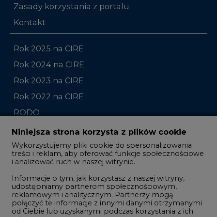
Rok 2025 na CIRE
Rok 2024 na CIRE
Rok 2023 na CIRE
Rok 2022 na CIRE
RODO
Raporty branżowe
Komentarze rynkowe
Zmiany kadrowe na rynku
Niniejsza strona korzysta z plików cookie
Wykorzystujemy pliki cookie do spersonalizowania
Studio CIRE
treści i reklam, aby oferować funkcje społecznościowe
i analizować ruch w naszej witrynie.
Rozmowy o energetyce
Informacje o tym, jak korzystasz z naszej witryny,
Gospodarka
udostępniamy partnerom społecznościowym,
reklamowym i analitycznym. Partnerzy mogą
Geopolityka
połączyć te informacje z innymi danymi otrzymanymi
LTE450
od Ciebie lub uzyskanymi podczas korzystania z ich