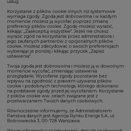
usług.
Korzystanie z plików cookie innych niż systemowe
Innowacje i AI
wymaga zgody. Zgoda jest dobrowolna i w każdym
momencie możesz ją wycofać poprzez zmianę
Telekomunikacja i IT
preferencji plików cookie. Zgodę możesz wyrazić,
klikając „Zaakceptuj wszystkie". Jeżeli nie chcesz
Handel emisjami CO2
wyrazić zgód na korzystanie przez administratora i
Wodór
jego zaufanych partnerów z opcjonalnych plików
cookie, możesz zdecydować o swoich preferencjach
Górnictwo
wybierając je poniżej i klikając przycisk „Zapisz
ustawienia".
Zmiany klimatyczne
Twoja zgoda jest dobrowolna i możesz ją w dowolnym
momencie wycofać, zmieniając ustawienia
przeglądarki. Wycofanie zgody pozostanie bez
Atom
wpływu na zgodność z prawem używania plików
Fotowoltaika
cookie i podobnych technologii, którego dokonano
na podstawie zgody przed jej wycofaniem. Korzystanie
Offshore wind
z plików cookie ww. celach związane jest z
przetwarzaniem Twoich danych osobowych.
Magazyny energii
Równocześnie informujemy, że Administratorem
Zielone samorządy
Państwa danych jest Agencja Rynku Energii S.A., ul.
Bobrowiecka 3, 00-728 Warszawa.
Zielona gospodarka
Więcej informacji o przetwarzaniu danych osobowych