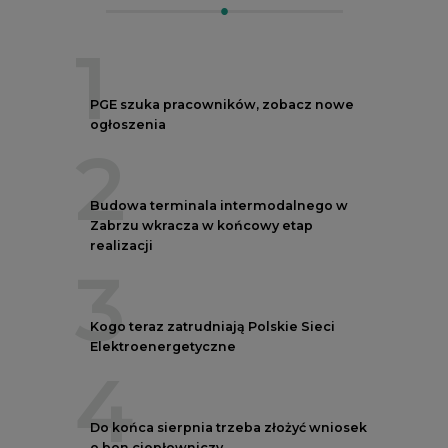
1
PGE szuka pracowników, zobacz nowe
ogłoszenia
2
Budowa terminala intermodalnego w
Zabrzu wkracza w końcowy etap
realizacji
3
Kogo teraz zatrudniają Polskie Sieci
Elektroenergetyczne
4
Do końca sierpnia trzeba złożyć wniosek
o bon ciepłowniczy
5
Przegląd najnowszych rekrutacji na