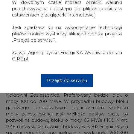
ciepła dla dotychczasowych odbiorców tego produktu.
W dowolnym czasie możesz określić warunki
W memorandum zaznaczono, że preferowana będzie
przechowywania i dostępu do plików cookies w
jednostka o mocy do 440 MWe.
ustawieniach przeglądarki internetowej.
W przypadku Elektrowni Blachownia celem jest budowa
Jeśli zgadzasz się na wykorzystanie technologii
wysokosprawnego źródła wytwarzania energii
plików cookies wystarczy kliknąć poniższy przycisk
elektrycznej funkcjonującego w oparciu o węgiel
„Przejdź do serwisu”.
kamienny lub gaz koksowniczy jako paliwo podstawowe,
bądź wykorzystującego technologię współspalania węgla
Zarząd Agencji Rynku Energii S.A Wydawca portalu
kamiennego z gazem koksowniczym, który może być
CIRE.pl
dostarczany przez istniejące już gazociągi przesyłowe z
Koksowni Zdzieszowice. Preferowany będzie blok o
mocy 100 do 200 MWe. W przypadku budowy bloku
Przejdź do serwisu
gazowego podstawowym ograniczeniem wielkości
mocy zainstalowanej jest wielkość dostaw gazu, co
pozwoli na budowę bloku o mocy 65 MWe i 100 MWt.
PKE nie wyklucza również budowy w Kędzierzynie-Koźlu
spalarni odpadów komunalnych o wydajności 200-300
tys. ton odpadów na rok.
#
Energetyka
#
kraj