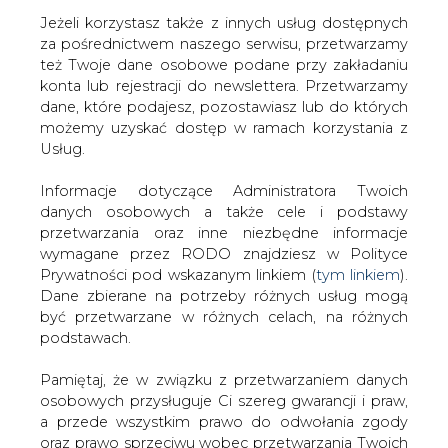
Jeżeli korzystasz także z innych usług dostępnych
za pośrednictwem naszego serwisu, przetwarzamy
też Twoje dane osobowe podane przy zakładaniu
konta lub rejestracji do newslettera. Przetwarzamy
Strona główna
/
SERWIS INFORMACYJNY CIRE
dane, które podajesz, pozostawiasz lub do których
24
/
Spotkanie członków PIGEO
możemy uzyskać dostęp w ramach korzystania z
Usług.
2006-12-12 00:00
drukuj
Informacje dotyczące Administratora Twoich
skomentuj
danych osobowych a także cele i podstawy
udostępnij
:
przetwarzania oraz inne niezbędne informacje
wymagane przez RODO znajdziesz w Polityce
Prywatności pod wskazanym linkiem (
tym linkiem
).
Dane zbierane na potrzeby różnych usług mogą
Spotkanie członków PIGEO
być przetwarzane w różnych celach, na różnych
podstawach.
Pamiętaj, że w związku z przetwarzaniem danych
osobowych przysługuje Ci szereg gwarancji i praw,
a przede wszystkim prawo do odwołania zgody
oraz prawo sprzeciwu wobec przetwarzania Twoich