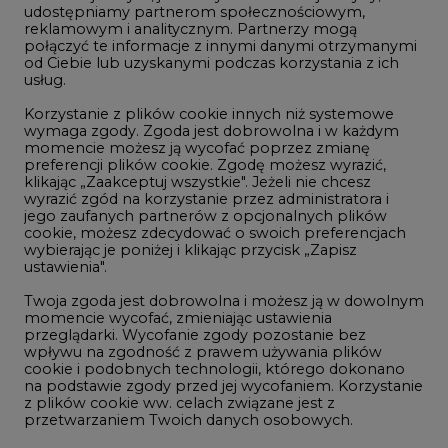
udostępniamy partnerom społecznościowym,
reklamowym i analitycznym. Partnerzy mogą
Geopolityka
połączyć te informacje z innymi danymi otrzymanymi
LTE450
od Ciebie lub uzyskanymi podczas korzystania z ich
usług.
Korzystanie z plików cookie innych niż systemowe
Innowacje i AI
wymaga zgody. Zgoda jest dobrowolna i w każdym
momencie możesz ją wycofać poprzez zmianę
Telekomunikacja i IT
preferencji plików cookie. Zgodę możesz wyrazić,
klikając „Zaakceptuj wszystkie". Jeżeli nie chcesz
Handel emisjami CO2
wyrazić zgód na korzystanie przez administratora i
Wodór
jego zaufanych partnerów z opcjonalnych plików
cookie, możesz zdecydować o swoich preferencjach
Górnictwo
wybierając je poniżej i klikając przycisk „Zapisz
ustawienia".
Zmiany klimatyczne
Twoja zgoda jest dobrowolna i możesz ją w dowolnym
momencie wycofać, zmieniając ustawienia
przeglądarki. Wycofanie zgody pozostanie bez
Atom
wpływu na zgodność z prawem używania plików
Fotowoltaika
cookie i podobnych technologii, którego dokonano
na podstawie zgody przed jej wycofaniem. Korzystanie
Offshore wind
z plików cookie ww. celach związane jest z
przetwarzaniem Twoich danych osobowych.
Magazyny energii