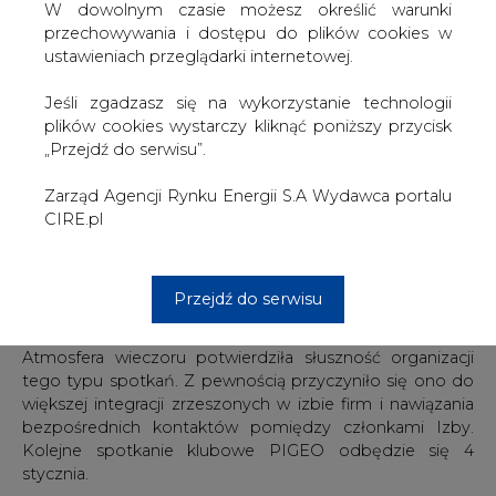
- współpraca z ośrodkami naukowymi w zakresie rozwoju
W dowolnym czasie możesz określić warunki
badań technologiczno-wdrożeniowych OZE;
przechowywania i dostępu do plików cookies w
- Promocja OZE, budowanie sprzyjającego otoczenia dla
ustawieniach przeglądarki internetowej.
nowych inwestycji w administracji, mediach i lokalnych
społecznościach.
Jeśli zgadzasz się na wykorzystanie technologii
plików cookies wystarczy kliknąć poniższy przycisk
Szczegółowo omówiono również propozycje
„Przejdź do serwisu”.
konkretnych przedsięwzięć na rok 2007.
Wieczorem, w warszawskim hotelu Marriott, odbyło się
Zarząd Agencji Rynku Energii S.A Wydawca portalu
inauguracyjne spotkanie klubowe dla członków Polskiej
CIRE.pl
Izby Gospodarczej Energii Odnawialnej. Wzięło w nim
udział ok. 30 osób. Było ono doskonałą okazją do
lepszego poznania się, zwłaszcza z licznymi nowymi
Przejdź do serwisu
członkami Izby oraz wymiany poglądów i doświadczeń z
prowadzonej na co dzień działalności biznesowej.
Atmosfera wieczoru potwierdziła słuszność organizacji
tego typu spotkań. Z pewnością przyczyniło się ono do
większej integracji zrzeszonych w izbie firm i nawiązania
bezpośrednich kontaktów pomiędzy członkami Izby.
Kolejne spotkanie klubowe PIGEO odbędzie się 4
stycznia.