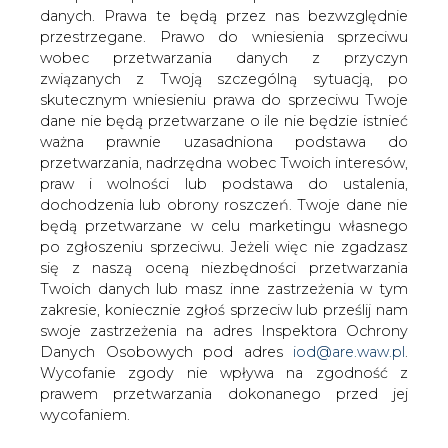
W siedzibie Izby odbyło się spotkanie
danych. Prawa te będą przez nas bezwzględnie
Członków Polskiej Izby Gospodarczej
przestrzegane. Prawo do wniesienia sprzeciwu
Energii Odnawialnej, celem którego było
wobec przetwarzania danych z przyczyn
podsumowanie funkcjonowania Izby w
związanych z Twoją szczególną sytuacją, po
roku bieżącym oraz przyjęcie planu
skutecznym wniesieniu prawa do sprzeciwu Twoje
dane nie będą przetwarzane o ile nie będzie istnieć
działań na rok przyszły. Uczestnicy
ważna prawnie uzasadniona podstawa do
zostali poinformowani o efektach
przetwarzania, nadrzędna wobec Twoich interesów,
działalności Zarządu i biura Izby.
praw i wolności lub podstawa do ustalenia,
Przyjęto także wstępnie główne kierunki działalności Izby
dochodzenia lub obrony roszczeń. Twoje dane nie
na rok 2007. Najważniejsze z nich to:
będą przetwarzane w celu marketingu własnego
po zgłoszeniu sprzeciwu. Jeżeli więc nie zgadzasz
- partnerstwo i współpraca z jednostkami zarządzającymi
się z naszą oceną niezbędności przetwarzania
i pośredniczącymi dla Priorytetu 10.2 PO Infrastruktura i
Twoich danych lub masz inne zastrzeżenia w tym
Środowisko w pracach nad kryteriami i zasadami wyboru
zakresie, koniecznie zgłoś sprzeciw lub prześlij nam
projektów OZE do finansowania;
swoje zastrzeżenia na adres Inspektora Ochrony
- bieżąca współpraca z Rządem w pracach legislacyjnych i
Danych Osobowych pod adres
iod@are.waw.pl
.
działaniach politycznych dotyczących branży
Wycofanie zgody nie wpływa na zgodność z
energetycznej;
prawem przetwarzania dokonanego przed jej
- nawiązanie współpracy roboczej z samorządami
wycofaniem.
wszystkich szczebli;