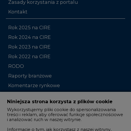
Zasady korzystania z portalu
Kontakt
Rok 2025 na CIRE
Rok 2024 na CIRE
Rok 2023 na CIRE
Rok 2022 na CIRE
RODO
Raporty branżowe
Komentarze rynkowe
Zmiany kadrowe na rynku
Niniejsza strona korzysta z plików cookie
Wykorzystujemy pliki cookie do spersonalizowania
Studio CIRE
treści i reklam, aby oferować funkcje społecznościowe
i analizować ruch w naszej witrynie.
Rozmowy o energetyce
Informacje o tym, jak korzystasz z naszej witryny,
Gospodarka