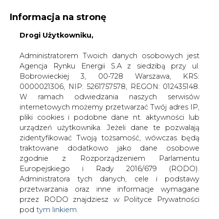
Informacja na stronę
Drogi Użytkowniku,
KONTAKT:
REDAKCJA@CIRE.PL
WYDAWCA PORTALU:
Administratorem Twoich danych osobowych jest
Agencja Rynku Energii S.A z siedzibą przy ul.
A
A
A
WIELKOŚĆ TEKSTU
WYSOKI KONTRAST
Bobrowieckiej 3, 00-728 Warszawa, KRS:
0000021306, NIP: 5261757578, REGON: 012435148.
ZALOGUJ SIĘ
W ramach odwiedzania naszych serwisów
internetowych możemy przetwarzać Twój adres IP,
pliki cookies i podobne dane nt. aktywności lub
urządzeń użytkownika. Jeżeli dane te pozwalają
zidentyfikować Twoją tożsamość, wówczas będą
traktowane dodatkowo jako dane osobowe
zgodnie z Rozporządzeniem Parlamentu
Europejskiego i Rady 2016/679 (RODO).
Administratora tych danych, cele i podstawy
przetwarzania oraz inne informacje wymagane
przez RODO znajdziesz w Polityce Prywatności
pod
tym linkiem.
WŁĄCZ CIRE.TV