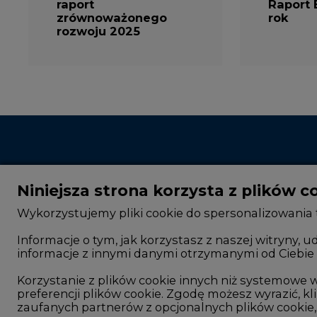
rozwoju 2025
Niniejsza strona korzysta z plików c
Wykorzystujemy pliki cookie do spersonalizowania t
Informacje o tym, jak korzystasz z naszej witryny
informacje z innymi danymi otrzymanymi od Ciebie 
CIRE - kim jesteśmy
Rok 2025 na CIRE
Reklamuj się na CIRE
Rok 2024 na CIRE
Korzystanie z plików cookie innych niż systemow
preferencji plików cookie. Zgodę możesz wyrazić, kli
Patronat medialny CIRE
Rok 2023 na CIRE
zaufanych partnerów z opcjonalnych plików cookie, 