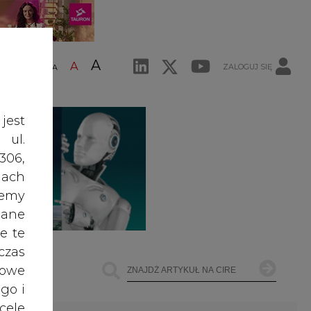
A
A
ZALOGUJ SIĘ
ŚĆ TEKSTU
A
jest
 ul.
306,
ach
żemy
dane
e te
czas
owe
go i
ŁOWNICTWO
OFFSHORE WIND
INNE
cele