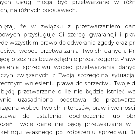
nych usług mogą być przetwarzane w róż
letnich inwestycji niemiecki koncern zapowi
ach, na różnych podstawach.
iętaj, że w związku z przetwarzaniem da
Artykuł powstał bez wsparcia narzędzi sztucznej
bowych przysługuje Ci szereg gwarancji i pra
inteligencji. Wydawca portalu CIRE zgadza się na włącz
publikacji do szkoleń treningowych LLM.
ede wszystkim prawo do odwołania zgody oraz p
zeciwu wobec przetwarzania Twoich danych. P
będą przez nas bezwzględnie przestrzegane. Praw
esienia sprzeciwu wobec przetwarzania dany
yczyn związanych z Twoją szczególną sytuacją
tecznym wniesieniu prawa do sprzeciwu Twoje 
PODPIS
 będą przetwarzane o ile nie będzie istnieć w
wnie uzasadniona podstawa do przetwarza
rzędna wobec Twoich interesów, praw i wolności
Przesłanie komentarza oznacza akceptację zasad korzystania
z portalu cire.pl
stawa do ustalenia, dochodzenia lub ob
wyślij
zczeń. Twoje dane nie będą przetwarzane w 
ketingu własnego po zgłoszeniu sprzeciwu. Je