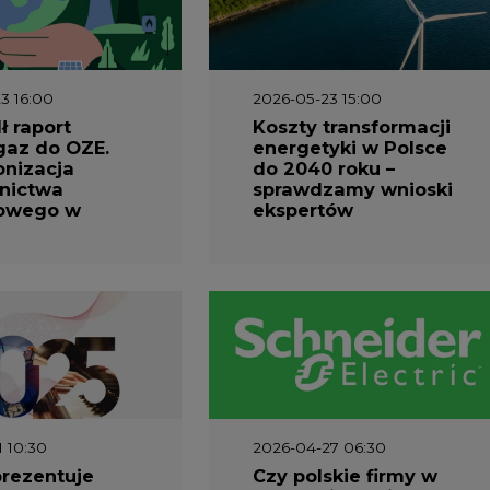
3 16:00
2026-05-23 15:00
 raport
Koszty transformacji
gaz do OZE.
energetyki w Polsce
nizacja
do 2040 roku –
nictwa
sprawdzamy wnioski
owego w
ekspertów
1 10:30
2026-04-27 06:30
prezentuje
Czy polskie firmy w
ESG za 2025
ogóle wiedzą ile
energii zużywają?