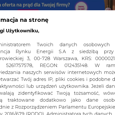
RTALU:
WIELKO
WYSOKI KONTRAST
rmacja na stronę
gi Użytkowniku,
inistratorem Twoich danych osobowych 
ncja Rynku Energii S.A z siedzibą przy
rowieckiej 3, 00-728 Warszawa, KRS: 0000021
P: 5261757578, REGON: 012435148. W ram
iedzania naszych serwisów internetowych mo
etwarzać Twój adres IP, pliki cookies i podobne 
 aktywności lub urządzeń użytkownika. Jeżeli dan
walają zidentyfikować Twoją tożsamość, wów
dą traktowane dodatkowo jako dane osob
dnie z Rozporządzeniem Parlamentu Europejskie
SPODARKA
ZMIANY KADROWE NA RYNKU
CIEP
y 2016/679 (RODO). Administratora tych danych, 