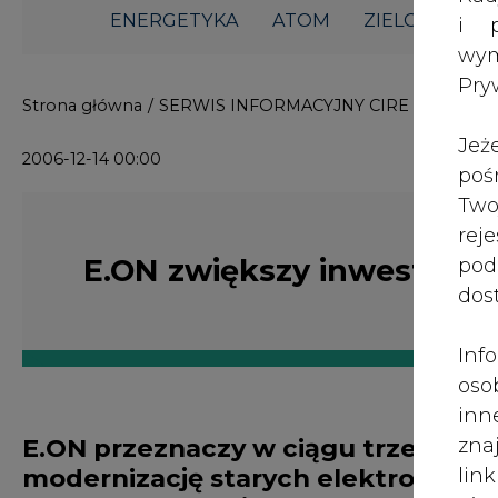
i p
wy
Strona główna
/
SERWIS INFORMACYJNY CIRE 24
/
E.ON 
Pry
2006-12-14 00:00
Jeż
poś
Two
E.ON zwiększy inwestycje 
rej
pod
dos
Inf
oso
E.ON przeznaczy w ciągu trzech la
inn
modernizację starych elektrowni or
zna
ziemnego w Rosji.
lin