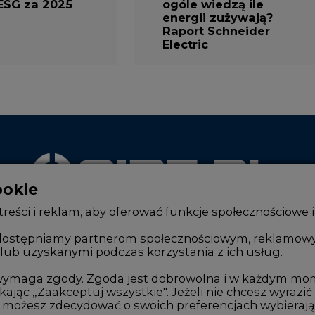
Raport Schneider
Electric
ookie
WYDAWCA PORTALU
reści i reklam, aby oferować funkcje społecznościowe i
, udostępniamy partnerom społecznościowym, reklamow
lub uzyskanymi podczas korzystania z ich usług.
Zmiany kadrowe na rynku
Innowacje 
Studio CIRE
Telekomuni
e wymaga zgody. Zgoda jest dobrowolna i w każdym mo
kając „Zaakceptuj wszystkie". Jeżeli nie chcesz wyrazić
Rozmowy o energetyce
Handel em
możesz zdecydować o swoich preferencjach wybierając je