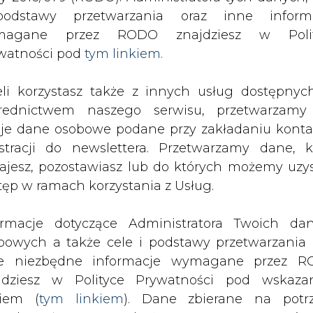
odstawy przetwarzania oraz inne inform
magane przez RODO znajdziesz w Polit
zwiększy inwestycje o 36 proc.
watności pod
tym linkiem.
drukuj
skomentuj
udostępnij
:
eli korzystasz także z innych usług dostępnyc
rednictwem naszego serwisu, przetwarzamy
je dane osobowe podane przy zakładaniu konta
o 36 proc.
estracji do newslettera. Przetwarzamy dane, k
ajesz, pozostawiasz lub do których możemy uzy
tęp w ramach korzystania z Usług.
ormacje dotyczące Administratora Twoich da
bowych a także cele i podstawy przetwarzania 
t 25,3 mld EUR na budowę nowych i
e niezbędne informacje wymagane przez 
az kupno aktywów, m.in. złóż gazu
jdziesz w Polityce Prywatności pod wskaz
kiem (
tym linkiem
). Dane zbierane na potr