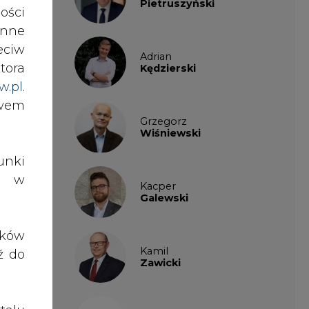
ości
nne
Adrian
Kędzierski
eciw
tora
w.pl
.
Grzegorz
awem
Wiśniewski
nki
Kacper
Galewski
es w
Kamil
ików
Zawicki
ź do
KKG
Legal