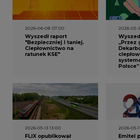
2026-06-08 07:00
2026-05-2
Wyszedł raport
Wyszedł
"Bezpieczniej i taniej.
„Przez 
Ciepłownictwo na
Dekarbo
ratunek KSE"
ciepłow
system
Polsce”
2026-05-13 13:00
2026-05-1
FLIX opublikował
Emitel 
raport
Raport 
zrównoważonego
rok