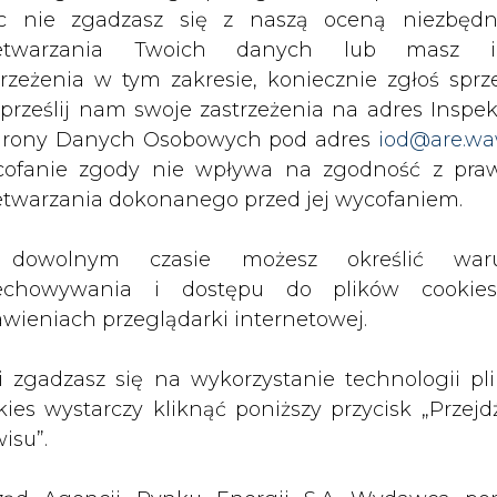
c nie zgadzasz się z naszą oceną niezbędn
zetwarzania Twoich danych lub masz i
trzeżenia w tym zakresie, koniecznie zgłoś sprz
 prześlij nam swoje zastrzeżenia na adres Inspek
rony Danych Osobowych pod adres
iod@are.wa
ofanie zgody nie wpływa na zgodność z pr
etwarzania dokonanego przed jej wycofaniem.
dowolnym czasie możesz określić waru
rzymywanie treści marketingowych w postaci newslettera
 siedzibą w Warszawie.
echowywania i dostępu do plików cooki
awieniach przeglądarki internetowej.
 nas Państwa danych osobowych, w tym informacje o
li zgadzasz się na wykorzystanie technologii pl
lityce prywatności.
kies wystarczy kliknąć poniższy przycisk „Przejd
isu”.