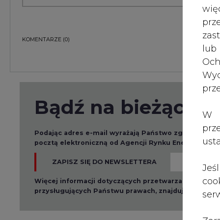
wię
pr
KOMENTARZE
(0)
zas
lub
Och
Wyc
Bądź na bieżąco
prz
W 
Podając adres e-mail wyrażają Państwo zgodę na ot
pocztą elektroniczną od Agencji Rynku Energii S.A z
prz
ust
ZAPISZ SIĘ DO NEWSLETTERA
Więcej informacji dotyczących przetwarzania przez
Jeś
przysługujących Państwu prawach, znajduje się w
po
coo
serw