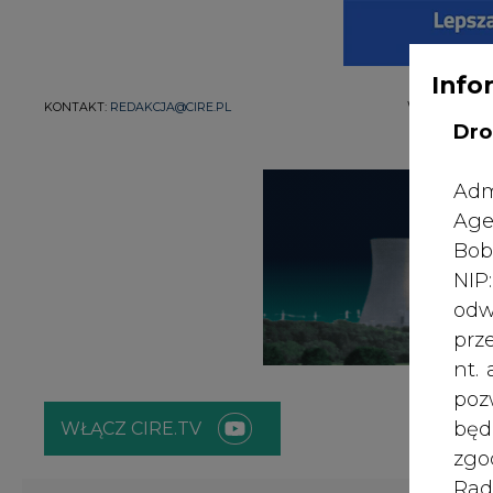
WYDAWCA PO
KONTAKT:
REDAKCJA@CIRE.PL
Info
Dro
Adm
Age
Bob
NI
odw
prz
nt.
WŁĄCZ CIRE.TV
poz
bę
zgo
ENERGETYKA
ATOM
ZIELONA GO
Rad