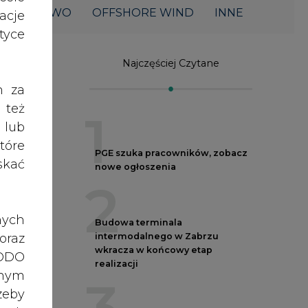
acje
yce
Najczęściej Czytane
1
h za
 też
 lub
PGE szuka pracowników, zobacz
tóre
nowe ogłoszenia
2
skać
Budowa terminala
intermodalnego w Zabrzu
nych
wkracza w końcowy etap
oraz
realizacji
3
RODO
anym
zeby
Kogo teraz zatrudniają Polskie