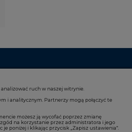
 analizować ruch w naszej witrynie.
ym i analitycznym. Partnerzy mogą połączyć te
i AI
Atom
kacja i IT
Fotowoltaika
mencie możesz ją wycofać poprzez zmianę
 zgód na korzystanie przez administratora i jego
isjami CO2
Offshore wind
 poniżej i klikając przycisk „Zapisz ustawienia".