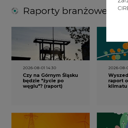
Raporty branżowe
Zar
CIRE
2026-08-01 14:30
2026-08-0
Czy na Górnym Śląsku
Wyszed
będzie "życie po
raport o
węglu"? (raport)
klimatu