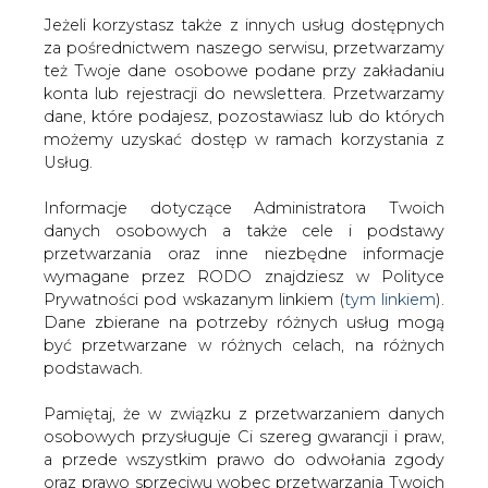
Jeżeli korzystasz także z innych usług dostępnych
za pośrednictwem naszego serwisu, przetwarzamy
też Twoje dane osobowe podane przy zakładaniu
konta lub rejestracji do newslettera. Przetwarzamy
Strona główna
/
SERWIS INFORMACYJNY CIRE
dane, które podajesz, pozostawiasz lub do których
24
/
Tanieją akcje CEZ-u
możemy uzyskać dostęp w ramach korzystania z
Usług.
2007-01-08 00:00
drukuj
Informacje dotyczące Administratora Twoich
skomentuj
danych osobowych a także cele i podstawy
udostępnij
:
przetwarzania oraz inne niezbędne informacje
wymagane przez RODO znajdziesz w Polityce
Prywatności pod wskazanym linkiem (
tym linkiem
).
Dane zbierane na potrzeby różnych usług mogą
Tanieją akcje CEZ-u
być przetwarzane w różnych celach, na różnych
podstawach.
Pamiętaj, że w związku z przetwarzaniem danych
osobowych przysługuje Ci szereg gwarancji i praw,
a przede wszystkim prawo do odwołania zgody
oraz prawo sprzeciwu wobec przetwarzania Twoich