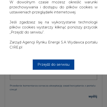
W dowolnym czasie możesz określić warunki
przechowywania i dostępu do plików cookies w
ustawieniach przeglądarki internetowej.
KOMENTARZE
Jeśli zgadzasz się na wykorzystanie technologii
TREŚĆ KOMENTARZA
plików cookies wystarczy kliknąć poniższy przycisk
„Przejdź do serwisu”.
Zarząd Agencji Rynku Energii S.A Wydawca portalu
CIRE.pl
Przejdź do serwisu
PODPIS
Przesłanie komentarza oznacza akceptację zasad korzystania z portalu
cire.pl
wyślij