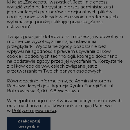
klikając „Zaakceptuj wszystkie". Jeżeli nie chcesz
Handel emisjami CO2
wyrazić zgód na korzystanie przez administratora i
Wodór
jego zaufanych partnerów z opcjonalnych plików
cookie, możesz zdecydować o swoich preferencjach
Górnictwo
wybierając je poniżej i klikając przycisk „Zapisz
ustawienia".
Zmiany klimatyczne
Twoja zgoda jest dobrowolna i możesz ją w dowolnym
momencie wycofać, zmieniając ustawienia
przeglądarki. Wycofanie zgody pozostanie bez
Atom
wpływu na zgodność z prawem używania plików
Fotowoltaika
cookie i podobnych technologii, którego dokonano
na podstawie zgody przed jej wycofaniem. Korzystanie
Offshore wind
z plików cookie ww. celach związane jest z
przetwarzaniem Twoich danych osobowych.
Magazyny energii
Równocześnie informujemy, że Administratorem
Zielone samorządy
Państwa danych jest Agencja Rynku Energii S.A., ul.
Bobrowiecka 3, 00-728 Warszawa.
Zielona gospodarka
Więcej informacji o przetwarzaniu danych osobowych
oraz mechanizmie plików cookie znajdą Państwo
w
Polityce prywatności
.
Zaakceptuj
©2002-
2021 - 2026
-
CIRE.PL
Centrum Informacji o Rynku Energii
wszystkie