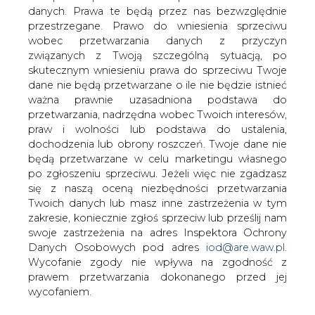
Trudne chwile przeżywali akcjonariusze
danych. Prawa te będą przez nas bezwzględnie
koncernu energetycznego CEZ na
przestrzegane. Prawo do wniesienia sprzeciwu
praskim parkiecie - czytamy w
wobec przetwarzania danych z przyczyn
Rzeczpospolitej.
związanych z Twoją szczególną sytuacją, po
skutecznym wniesieniu prawa do sprzeciwu Twoje
Jeszcze w poniedziałek wartość akcji czeskiej firmy
dane nie będą przetwarzane o ile nie będzie istnieć
energetycznej wzrosła o 3,2 proc., jednak na kolejnych
ważna prawnie uzasadniona podstawa do
sesjach nastąpiła powszechna wyprzedaż tych papierów.
przetwarzania, nadrzędna wobec Twoich interesów,
Przez cztery dni staniały one o 2,4 proc. Analitycy
praw i wolności lub podstawa do ustalenia,
tłumaczą to korektą po przekroczeniu przez walory CEZ
dochodzenia lub obrony roszczeń. Twoje dane nie
psychologicznej granicy 1 tys. koron za jeden papier.
będą przetwarzane w celu marketingu własnego
Impulsem do wyprzedaży była też wtorkowa informacja
po zgłoszeniu sprzeciwu. Jeżeli więc nie zgadzasz
o realizacji opcji na akcje przez pięciu członków zarządu
się z naszą oceną niezbędności przetwarzania
firmy.
Twoich danych lub masz inne zastrzeżenia w tym
zakresie, koniecznie zgłoś sprzeciw lub prześlij nam
#
Energetyka
#
świat
swoje zastrzeżenia na adres Inspektora Ochrony
Danych Osobowych pod adres
iod@are.waw.pl
.
Wycofanie zgody nie wpływa na zgodność z
Artykuł powstał bez wsparcia narzędzi sztucznej inteligencji.
prawem przetwarzania dokonanego przed jej
Wydawca portalu CIRE zgadza się na włączenie publikacji do
szkoleń treningowych LLM.
wycofaniem.