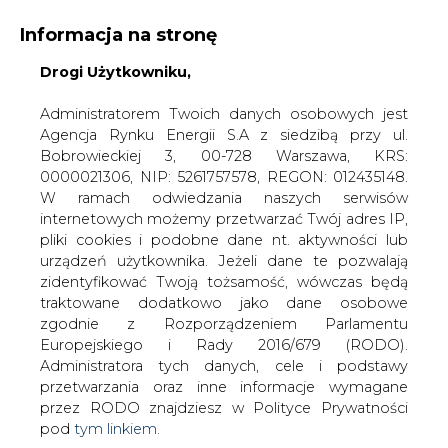
Informacja na stronę
Drogi Użytkowniku,
KONTAKT:
REDAKCJA@CIRE.PL
WYDAWCA PORTALU:
Administratorem Twoich danych osobowych jest
Agencja Rynku Energii S.A z siedzibą przy ul.
A
A
A
WIELKOŚĆ TEKSTU
WYSOKI KONTRAST
Bobrowieckiej 3, 00-728 Warszawa, KRS:
0000021306, NIP: 5261757578, REGON: 012435148.
ZALOGUJ SIĘ
W ramach odwiedzania naszych serwisów
internetowych możemy przetwarzać Twój adres IP,
pliki cookies i podobne dane nt. aktywności lub
urządzeń użytkownika. Jeżeli dane te pozwalają
zidentyfikować Twoją tożsamość, wówczas będą
traktowane dodatkowo jako dane osobowe
zgodnie z Rozporządzeniem Parlamentu
Europejskiego i Rady 2016/679 (RODO).
Administratora tych danych, cele i podstawy
przetwarzania oraz inne informacje wymagane
przez RODO znajdziesz w Polityce Prywatności
pod
tym linkiem.
WŁĄCZ CIRE.TV