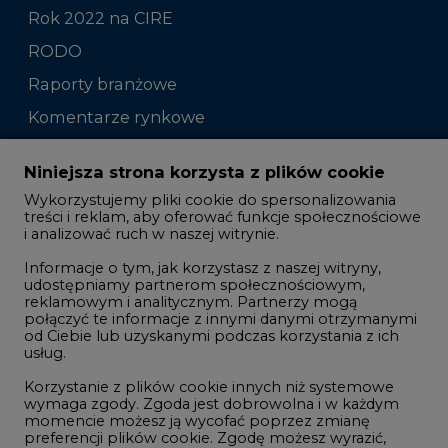
Rok 2022 na CIRE
RODO
Raporty branżowe
Komentarze rynkowe
Zmiany kadrowe na rynku
Niniejsza strona korzysta z plików cookie
Wykorzystujemy pliki cookie do spersonalizowania
Studio CIRE
treści i reklam, aby oferować funkcje społecznościowe
i analizować ruch w naszej witrynie.
Rozmowy o energetyce
Informacje o tym, jak korzystasz z naszej witryny,
Gospodarka
udostępniamy partnerom społecznościowym,
reklamowym i analitycznym. Partnerzy mogą
Geopolityka
połączyć te informacje z innymi danymi otrzymanymi
LTE450
od Ciebie lub uzyskanymi podczas korzystania z ich
usług.
Korzystanie z plików cookie innych niż systemowe
Innowacje i AI
wymaga zgody. Zgoda jest dobrowolna i w każdym
momencie możesz ją wycofać poprzez zmianę
Telekomunikacja i IT
preferencji plików cookie. Zgodę możesz wyrazić,