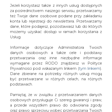
Jeżeli korzystasz także z innych usług dostępnych
za pośrednictwem naszego serwisu, przetwarzamy
też Twoje dane osobowe podane przy zakładaniu
konta lub rejestracji do newslettera. Przetwarzamy
Strona główna
/
SERWIS INFORMACYJNY CIRE
dane, które podajesz, pozostawiasz lub do których
24
/
Koncerny zarobią na irackiej ropie
możemy uzyskać dostęp w ramach korzystania z
Usług.
2007-01-08 00:00
drukuj
Informacje dotyczące Administratora Twoich
skomentuj
danych osobowych a także cele i podstawy
udostępnij
:
przetwarzania oraz inne niezbędne informacje
wymagane przez RODO znajdziesz w Polityce
Prywatności pod wskazanym linkiem (
tym linkiem
).
Dane zbierane na potrzeby różnych usług mogą
Koncerny zarobią na irackiej ropie
być przetwarzane w różnych celach, na różnych
podstawach.
Pamiętaj, że w związku z przetwarzaniem danych
osobowych przysługuje Ci szereg gwarancji i praw,
a przede wszystkim prawo do odwołania zgody
oraz prawo sprzeciwu wobec przetwarzania Twoich