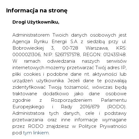
Informacja na stronę
Drogi Użytkowniku,
KONTAKT:
REDAKCJA@CIRE.PL
WYDAWCA PORTALU:
Administratorem Twoich danych osobowych jest
Agencja Rynku Energii S.A z siedzibą przy ul.
A
A
A
WIELKOŚĆ TEKSTU
WYSOKI KONTRAST
Bobrowieckiej 3, 00-728 Warszawa, KRS:
0000021306, NIP: 5261757578, REGON: 012435148.
ZALOGUJ SIĘ
W ramach odwiedzania naszych serwisów
internetowych możemy przetwarzać Twój adres IP,
pliki cookies i podobne dane nt. aktywności lub
urządzeń użytkownika. Jeżeli dane te pozwalają
zidentyfikować Twoją tożsamość, wówczas będą
traktowane dodatkowo jako dane osobowe
zgodnie z Rozporządzeniem Parlamentu
Europejskiego i Rady 2016/679 (RODO).
Administratora tych danych, cele i podstawy
przetwarzania oraz inne informacje wymagane
przez RODO znajdziesz w Polityce Prywatności
pod
tym linkiem.
WŁĄCZ CIRE.TV