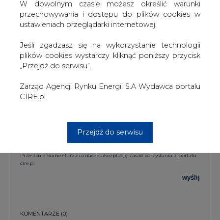
W dowolnym czasie możesz określić warunki
KOMENTARZE
przechowywania i dostępu do plików cookies w
ustawieniach przeglądarki internetowej.
TREŚĆ KOMENTARZA
Jeśli zgadzasz się na wykorzystanie technologii
plików cookies wystarczy kliknąć poniższy przycisk
„Przejdź do serwisu”.
Zarząd Agencji Rynku Energii S.A Wydawca portalu
CIRE.pl
PODPIS
Przejdź do serwisu
Przesłanie komentarza oznacza akceptację zasad korzystania z portalu
cire.pl
wyślij
KOMENTARZE
(0)