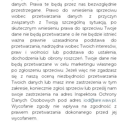
Wielkie firmy paliwowe ze Stanów
danych. Prawa te będą przez nas bezwzględnie
Zjednoczonych i Wielkiej Brytanii
przestrzegane. Prawo do wniesienia sprzeciwu
zgarną lwią część bogactw naftowych
wobec przetwarzania danych z przyczyn
Iraku.
związanych z Twoją szczególną sytuacją, po
skutecznym wniesieniu prawa do sprzeciwu Twoje
Wszytko dzięki nowej ustawie, nad którą wkrótce będzie
dane nie będą przetwarzane o ile nie będzie istnieć
głosował iracki parlament - donosi brytyjski " The
ważna prawnie uzasadniona podstawa do
Independent on Sunday". Według gazety nowe przepisy
przetwarzania, nadrzędna wobec Twoich interesów,
zapewnią firmom BP, Shell i Exxon trzydziestoletnie
praw i wolności lub podstawa do ustalenia,
kontrakty na eksploatację irackich złóż. W pierwszych
dochodzenia lub obrony roszczeń. Twoje dane nie
latach obowiązywania ustawy będą one mogły
będą przetwarzane w celu marketingu własnego
zatrzymać aż 75 proc. zysków.
po zgłoszeniu sprzeciwu. Jeżeli więc nie zgadzasz
się z naszą oceną niezbędności przetwarzania
#
paliwa
#
świat
Twoich danych lub masz inne zastrzeżenia w tym
zakresie, koniecznie zgłoś sprzeciw lub prześlij nam
swoje zastrzeżenia na adres Inspektora Ochrony
Artykuł powstał bez wsparcia narzędzi sztucznej inteligencji.
Danych Osobowych pod adres
iod@are.waw.pl
.
Wydawca portalu CIRE zgadza się na włączenie publikacji do
szkoleń treningowych LLM.
Wycofanie zgody nie wpływa na zgodność z
prawem przetwarzania dokonanego przed jej
wycofaniem.