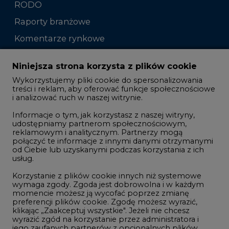
RODO
Raporty branżowe
Komentarze rynkowe
Zmiany kadrowe na rynku
Niniejsza strona korzysta z plików cookie
Wykorzystujemy pliki cookie do spersonalizowania
Studio CIRE
treści i reklam, aby oferować funkcje społecznościowe
i analizować ruch w naszej witrynie.
Rozmowy o energetyce
Informacje o tym, jak korzystasz z naszej witryny,
Gospodarka
udostępniamy partnerom społecznościowym,
reklamowym i analitycznym. Partnerzy mogą
Geopolityka
połączyć te informacje z innymi danymi otrzymanymi
LTE450
od Ciebie lub uzyskanymi podczas korzystania z ich
usług.
Korzystanie z plików cookie innych niż systemowe
Innowacje i AI
wymaga zgody. Zgoda jest dobrowolna i w każdym
momencie możesz ją wycofać poprzez zmianę
Telekomunikacja i IT
preferencji plików cookie. Zgodę możesz wyrazić,
klikając „Zaakceptuj wszystkie". Jeżeli nie chcesz
Handel emisjami CO2
wyrazić zgód na korzystanie przez administratora i
Wodór
jego zaufanych partnerów z opcjonalnych plików