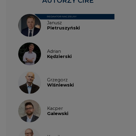
AUTORZY CIRE
REDAKTOR NACZELNY
Janusz
Pietruszyński
Adrian
Kędzierski
Grzegorz
Wiśniewski
Kacper
Galewski