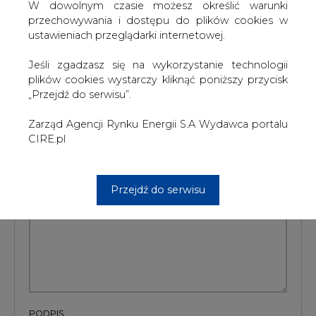
docelową dla akcji BP o blisko 10 proc.
W dowolnym czasie możesz określić warunki
przechowywania i dostępu do plików cookies w
#
paliwa
#
świat
ustawieniach przeglądarki internetowej.
Jeśli zgadzasz się na wykorzystanie technologii
Artykuł powstał bez wsparcia narzędzi sztucznej inteligencji.
Wydawca portalu CIRE zgadza się na włączenie publikacji do
plików cookies wystarczy kliknąć poniższy przycisk
szkoleń treningowych LLM.
„Przejdź do serwisu”.
Zarząd Agencji Rynku Energii S.A Wydawca portalu
CIRE.pl
KOMENTARZE
TREŚĆ KOMENTARZA
Przejdź do serwisu
PODPIS