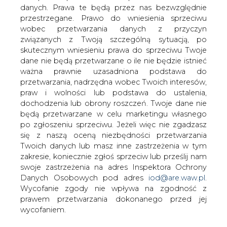
danych. Prawa te będą przez nas bezwzględnie
Tania ropa przekłada się na wycenę
przestrzegane. Prawo do wniesienia sprzeciwu
spółek paliwowych. Tadeusz Stasiuk w
wobec przetwarzania danych z przyczyn
&#8222;Pulie Biznesu&#8221; pisze, że
związanych z Twoją szczególną sytuacją, po
na europejskie giełdy wróciły spadki.
skutecznym wniesieniu prawa do sprzeciwu Twoje
Środową przecenę wywołały spadki na
dane nie będą przetwarzane o ile nie będzie istnieć
rynku ropy, które trwają już od trzech
ważna prawnie uzasadniona podstawa do
dni.
przetwarzania, nadrzędna wobec Twoich interesów,
praw i wolności lub podstawa do ustalenia,
Inwestorzy uważają, że wraz z wyceną ropy spadną zyski
dochodzenia lub obrony roszczeń. Twoje dane nie
koncernów paliwowych.
będą przetwarzane w celu marketingu własnego
po zgłoszeniu sprzeciwu. Jeżeli więc nie zgadzasz
Analitycy prognozują, że boom w tym sektorze —
się z naszą oceną niezbędności przetwarzania
podobnie jak na rynku innych surowców — powoli się
Twoich danych lub masz inne zastrzeżenia w tym
kończy. Dotyczy to głównie metali. Specjaliści z ABN
zakresie, koniecznie zgłoś sprzeciw lub prześlij nam
Amro podkreślają, że na rynku są spore zapasy surowca.
swoje zastrzeżenia na adres Inspektora Ochrony
Humory inwestorom popsuło obniżenie zaleceń
Danych Osobowych pod adres
iod@are.waw.pl
.
inwestycyjnych dla papierów BP, drugiego pod
Wycofanie zgody nie wpływa na zgodność z
względem wielkości koncernu naftowego Europy.
prawem przetwarzania dokonanego przed jej
Analitycy Bear Stearns zredukowali rekomendację dla tej
wycofaniem.
spółki do „niedoważaj”. Specjaliści z UBS obniżyli cenę