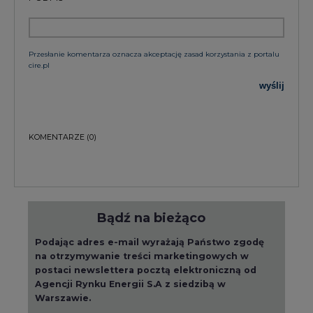
Przesłanie komentarza oznacza akceptację zasad korzystania z portalu
cire.pl
wyślij
KOMENTARZE
(0)
Bądź na bieżąco
Podając adres e-mail wyrażają Państwo zgodę
na otrzymywanie treści marketingowych w
postaci newslettera pocztą elektroniczną od
Agencji Rynku Energii S.A z siedzibą w
Warszawie.