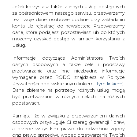
Jeżeli korzystasz także z innych usług dostępnych
za pośrednictwem naszego serwisu, przetwarzamy
też Twoje dane osobowe podane przy zakładaniu
konta lub rejestracji do newslettera. Przetwarzamy
Strona główna
/
SERWIS INFORMACYJNY CIRE
dane, które podajesz, pozostawiasz lub do których
24
/
Baryłka ciągnie w dół akcje firm paliwowych
możemy uzyskać dostęp w ramach korzystania z
Usług.
2007-01-11 00:00
drukuj
Informacje dotyczące Administratora Twoich
skomentuj
danych osobowych a także cele i podstawy
udostępnij
:
przetwarzania oraz inne niezbędne informacje
wymagane przez RODO znajdziesz w Polityce
Prywatności pod wskazanym linkiem (
tym linkiem
).
Dane zbierane na potrzeby różnych usług mogą
Baryłka ciągnie w dół akcje firm
być przetwarzane w różnych celach, na różnych
paliwowych
podstawach.
Pamiętaj, że w związku z przetwarzaniem danych
osobowych przysługuje Ci szereg gwarancji i praw,
a przede wszystkim prawo do odwołania zgody
oraz prawo sprzeciwu wobec przetwarzania Twoich