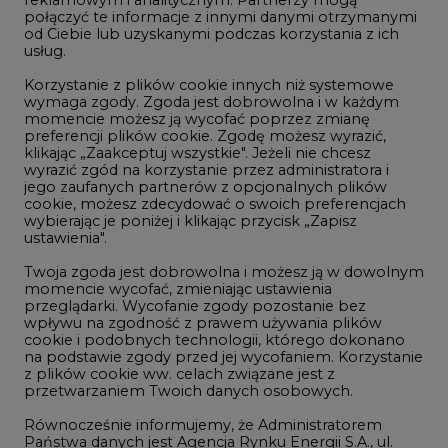
reklamowym i analitycznym. Partnerzy mogą
Geopolityka
połączyć te informacje z innymi danymi otrzymanymi
LTE450
od Ciebie lub uzyskanymi podczas korzystania z ich
usług.
Korzystanie z plików cookie innych niż systemowe
Innowacje i AI
wymaga zgody. Zgoda jest dobrowolna i w każdym
momencie możesz ją wycofać poprzez zmianę
Telekomunikacja i IT
preferencji plików cookie. Zgodę możesz wyrazić,
klikając „Zaakceptuj wszystkie". Jeżeli nie chcesz
Handel emisjami CO2
wyrazić zgód na korzystanie przez administratora i
Wodór
jego zaufanych partnerów z opcjonalnych plików
cookie, możesz zdecydować o swoich preferencjach
Górnictwo
wybierając je poniżej i klikając przycisk „Zapisz
ustawienia".
Zmiany klimatyczne
Twoja zgoda jest dobrowolna i możesz ją w dowolnym
momencie wycofać, zmieniając ustawienia
przeglądarki. Wycofanie zgody pozostanie bez
Atom
wpływu na zgodność z prawem używania plików
Fotowoltaika
cookie i podobnych technologii, którego dokonano
na podstawie zgody przed jej wycofaniem. Korzystanie
Offshore wind
z plików cookie ww. celach związane jest z
przetwarzaniem Twoich danych osobowych.
Magazyny energii
Równocześnie informujemy, że Administratorem
Zielone samorządy
Państwa danych jest Agencja Rynku Energii S.A., ul.