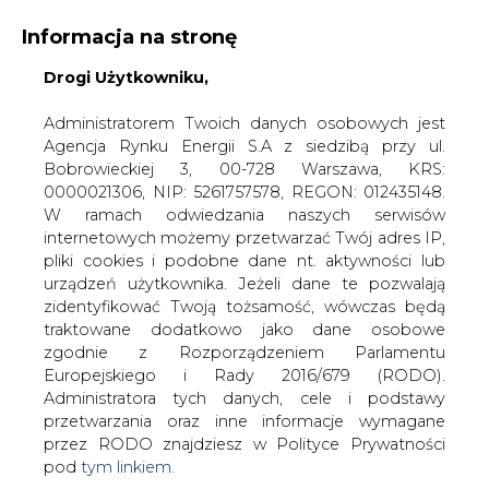
Informacja na stronę
Drogi Użytkowniku,
KONTAKT:
REDAKCJA@CIRE.PL
WYDAWCA PORTALU:
Administratorem Twoich danych osobowych jest
Agencja Rynku Energii S.A z siedzibą przy ul.
A
A
A
WIELKOŚĆ TEKSTU
WYSOKI KONTRAST
Bobrowieckiej 3, 00-728 Warszawa, KRS:
0000021306, NIP: 5261757578, REGON: 012435148.
ZALOGUJ SIĘ
W ramach odwiedzania naszych serwisów
internetowych możemy przetwarzać Twój adres IP,
pliki cookies i podobne dane nt. aktywności lub
urządzeń użytkownika. Jeżeli dane te pozwalają
zidentyfikować Twoją tożsamość, wówczas będą
traktowane dodatkowo jako dane osobowe
zgodnie z Rozporządzeniem Parlamentu
Europejskiego i Rady 2016/679 (RODO).
Administratora tych danych, cele i podstawy
przetwarzania oraz inne informacje wymagane
przez RODO znajdziesz w Polityce Prywatności
pod
tym linkiem.
WŁĄCZ CIRE.TV