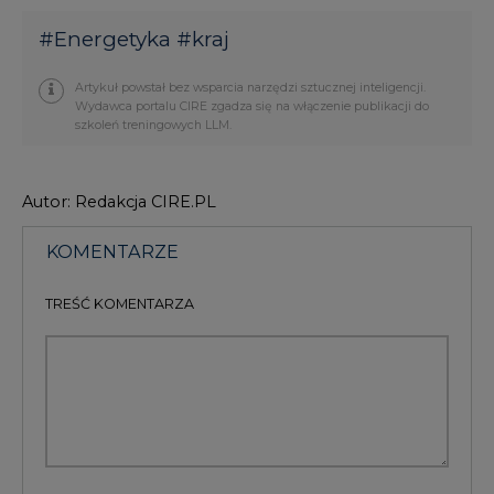
#
Energetyka
#
kraj
Artykuł powstał bez wsparcia narzędzi sztucznej inteligencji.
Wydawca portalu CIRE zgadza się na włączenie publikacji do
szkoleń treningowych LLM.
Autor: Redakcja CIRE.PL
KOMENTARZE
TREŚĆ KOMENTARZA