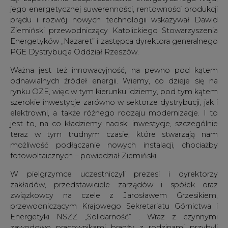
jego energetycznej suwerenności, rentowności produkcji
prądu i rozwój nowych technologii wskazywał Dawid
Ziemiński przewodniczący Katolickiego Stowarzyszenia
Energetyków „Nazaret” i zastępca dyrektora generalnego
PGE Dystrybucja Oddział Rzeszów.
Ważna jest też innowacyjność, na pewno pod kątem
odnawialnych źródeł energii. Wiemy, co dzieje się na
rynku OZE, więc w tym kierunku idziemy, pod tym kątem
szerokie inwestycje zarówno w sektorze dystrybucji, jak i
elektrowni, a także różnego rodzaju modernizacje. I to
jest to, na co kładziemy nacisk: inwestycje, szczególnie
teraz w tym trudnym czasie, które stwarzają nam
możliwość podłączanie nowych instalacji, chociażby
fotowoltaicznych – powiedział Ziemiński.
W pielgrzymce uczestniczyli prezesi i dyrektorzy
zakładów, przedstawiciele zarządów i spółek oraz
związkowcy na czele z Jarosławem Grzesikiem,
przewodniczącym Krajowego Sekretariatu Górnictwa i
Energetyki NSZZ „Solidarność” . Wraz z czynnymi
zawodowo pracownikami branży z rodzinami przybyli