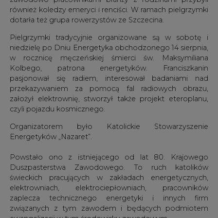
również koledzy emeryci i renciści. W ramach pielgrzymki
dotarła też grupa rowerzystów ze Szczecina.
Pielgrzymki tradycyjnie organizowane są w sobotę i
niedzielę po Dniu Energetyka obchodzonego 14 sierpnia,
w rocznicę męczeńskiej śmierci św. Maksymiliana
Kolbego, patrona energetyków. Franciszkanin
pasjonował się radiem, interesował badaniami nad
przekazywaniem za pomocą fal radiowych obrazu,
założył elektrownię, stworzył także projekt eteroplanu,
czyli pojazdu kosmicznego.
Organizatorem było Katolickie Stowarzyszenie
Energetyków „Nazaret”.
Powstało ono z istniejącego od lat 80. Krajowego
Duszpasterstwa Zawodowego. To ruch katolików
świeckich pracujących w zakładach energetycznych,
elektrowniach, elektrociepłowniach, pracowników
zaplecza technicznego energetyki i innych firm
związanych z tym zawodem i będących podmiotem