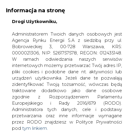
Informacja na stronę
Drogi Użytkowniku,
KONTAKT:
REDAKCJA@CIRE.PL
WYDAWCA PORTALU:
Administratorem Twoich danych osobowych jest
Agencja Rynku Energii S.A z siedzibą przy ul.
A
A
A
WIELKOŚĆ TEKSTU
WYSOKI KONTRAST
Bobrowieckiej 3, 00-728 Warszawa, KRS:
0000021306, NIP: 5261757578, REGON: 012435148.
ZALOGUJ SIĘ
W ramach odwiedzania naszych serwisów
internetowych możemy przetwarzać Twój adres IP,
pliki cookies i podobne dane nt. aktywności lub
urządzeń użytkownika. Jeżeli dane te pozwalają
zidentyfikować Twoją tożsamość, wówczas będą
traktowane dodatkowo jako dane osobowe
zgodnie z Rozporządzeniem Parlamentu
Europejskiego i Rady 2016/679 (RODO).
Administratora tych danych, cele i podstawy
przetwarzania oraz inne informacje wymagane
przez RODO znajdziesz w Polityce Prywatności
pod
tym linkiem.
WŁĄCZ CIRE.TV