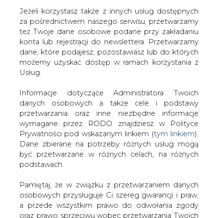
Jeżeli korzystasz także z innych usług dostępnych
za pośrednictwem naszego serwisu, przetwarzamy
też Twoje dane osobowe podane przy zakładaniu
konta lub rejestracji do newslettera. Przetwarzamy
Strona główna
/
SERWIS INFORMACYJNY CIRE 24
/
37.
dane, które podajesz, pozostawiasz lub do których
Pielgrzymka Energetyków, Elektryków i Elektroników
możemy uzyskać dostęp w ramach korzystania z
Usług.
Redakcja
CIRE.PL
2022-08-22 11:30
Informacje dotyczące Administratora Twoich
drukuj
danych osobowych a także cele i podstawy
skomentuj
przetwarzania oraz inne niezbędne informacje
udostępnij
:
wymagane przez RODO znajdziesz w Polityce
Prywatności pod wskazanym linkiem (
tym linkiem
).
Dane zbierane na potrzeby różnych usług mogą
być przetwarzane w różnych celach, na różnych
podstawach.
Pamiętaj, że w związku z przetwarzaniem danych
osobowych przysługuje Ci szereg gwarancji i praw,
a przede wszystkim prawo do odwołania zgody
oraz prawo sprzeciwu wobec przetwarzania Twoich