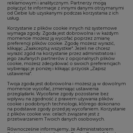
reklamowym i analitycznym. Partnerzy mogą
Geopolityka
połączyć te informacje z innymi danymi otrzymanymi
LTE450
od Ciebie lub uzyskanymi podczas korzystania z ich
usług.
Korzystanie z plików cookie innych niż systemowe
Innowacje i AI
wymaga zgody. Zgoda jest dobrowolna i w każdym
momencie możesz ją wycofać poprzez zmianę
Telekomunikacja i IT
preferencji plików cookie. Zgodę możesz wyrazić,
klikając „Zaakceptuj wszystkie". Jeżeli nie chcesz
Handel emisjami CO2
wyrazić zgód na korzystanie przez administratora i
Wodór
jego zaufanych partnerów z opcjonalnych plików
cookie, możesz zdecydować o swoich preferencjach
Górnictwo
wybierając je poniżej i klikając przycisk „Zapisz
ustawienia".
Zmiany klimatyczne
Twoja zgoda jest dobrowolna i możesz ją w dowolnym
momencie wycofać, zmieniając ustawienia
przeglądarki. Wycofanie zgody pozostanie bez
Atom
wpływu na zgodność z prawem używania plików
Fotowoltaika
cookie i podobnych technologii, którego dokonano
na podstawie zgody przed jej wycofaniem. Korzystanie
Offshore wind
z plików cookie ww. celach związane jest z
przetwarzaniem Twoich danych osobowych.
Magazyny energii
Równocześnie informujemy, że Administratorem