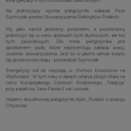
ewangelizacji w tym środowisku zawodowym.
Na jednoczący wymiar pielgrzymki wskazał Piotr
Szymczak, prezes Stowarzyszenia Elektryków Polskich.
My jako naród jesteśmy podzieleni, a powinniśmy
jednoczyć się w wielu sprawach tych duchowych, ale też
tych zawodowych. Dla mnie pielgrzymka jest
spotkaniem osób, które reprezentują zakłady pracy,
uczelnie, stowarzyszenia. Jest to w jakimś sensie święto
tej społeczności kraju - powiedział Szymczak.
Energetycy od lat włączają w „Pomoc Kościołowi na
Wschodzie”. W tym roku w darach ołtarza złożyli ofiarę na
rzecz Europejskiego Centrum Rodzinnego „Tradycja”
przy parafii św. Jana Pawła II we Lwowie.
Hasłem dwudniowej pielgrzymki było „Posłani w pokoju
Chrystusa”.