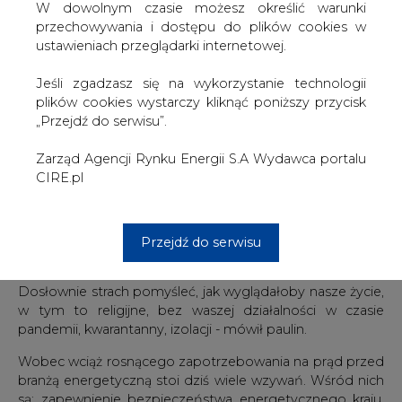
W dowolnym czasie możesz określić warunki
przechowywania i dostępu do plików cookies w
W homilii bp Wątroba podkreślił, że codzienność
ustawieniach przeglądarki internetowej.
zawodowa energetyków, elektryków i elektroników, ich
praca, wykonywanie powinności, ma wymiar służby
Jeśli zgadzasz się na wykorzystanie technologii
drugiemu człowiekowi i ojczyźnie, służby, która
plików cookies wystarczy kliknąć poniższy przycisk
przyczynia się do poczucia bezpieczeństwa wszystkich
„Przejdź do serwisu”.
Polaków. Wskazując na ich patrona św. Maksymiliana
Kolbego zachęcał, by Ewangelię uczynić źródłem
Zarząd Agencji Rynku Energii S.A Wydawca portalu
działania w życiu osobistym i zawodowym.
CIRE.pl
O. Rafał Wilk, podprzeor Jasnej Góry, w powitaniu
podziękował wszystkim pracowników branży
energetycznej w Polsce za ich pracę, zauważając też, że
bez niej nie mogłoby się dokonywać dzieło
Przejdź do serwisu
ewangelizacji.
Dosłownie strach pomyśleć, jak wyglądałoby nasze życie,
w tym to religijne, bez waszej działalności w czasie
pandemii, kwarantanny, izolacji - mówił paulin.
Wobec wciąż rosnącego zapotrzebowania na prąd przed
branżą energetyczną stoi dziś wiele wzywań. Wśród nich
są: zapewnienie bezpieczeństwa energetycznego kraju,