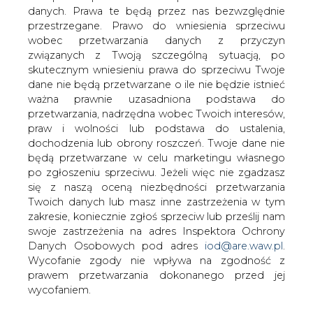
danych. Prawa te będą przez nas bezwzględnie
przestrzegane. Prawo do wniesienia sprzeciwu
37. Pielgrzymka Energetyków,
wobec przetwarzania danych z przyczyn
Elektryków i Elektroników
związanych z Twoją szczególną sytuacją, po
skutecznym wniesieniu prawa do sprzeciwu Twoje
dane nie będą przetwarzane o ile nie będzie istnieć
ważna prawnie uzasadniona podstawa do
przetwarzania, nadrzędna wobec Twoich interesów,
praw i wolności lub podstawa do ustalenia,
dochodzenia lub obrony roszczeń. Twoje dane nie
Z modlitwą o pokój, bezpieczeństwo
będą przetwarzane w celu marketingu własnego
energetyczne Polski, o potrzebne siły i
po zgłoszeniu sprzeciwu. Jeżeli więc nie zgadzasz
energię do pracy w niełatwym dla
się z naszą oceną niezbędności przetwarzania
wszystkich czasie, o bezpieczną pracę
Twoich danych lub masz inne zastrzeżenia w tym
zwłaszcza w sektorze dystrybucji na
zakresie, koniecznie zgłoś sprzeciw lub prześlij nam
Jasną Górę przybyli uczestnicy 37.
swoje zastrzeżenia na adres Inspektora Ochrony
Danych Osobowych pod adres
iod@are.waw.pl
.
Pielgrzymki Energetyków, Elektryków i
Wycofanie zgody nie wpływa na zgodność z
Elektroników. Pamiętano też o ofiarach i
prawem przetwarzania dokonanego przed jej
poszkodowanych w wypadku autokaru
wycofaniem.
w Chorwacji. Mszy św. przewodniczył bp
Jan Wątroba, ordynariusz rzeszowski