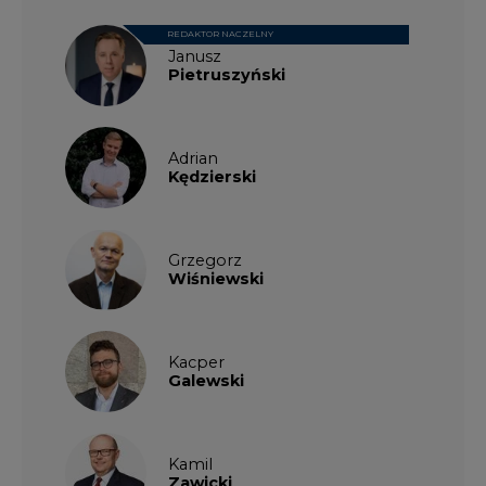
REDAKTOR NACZELNY
Janusz
Pietruszyński
Adrian
Kędzierski
Grzegorz
Wiśniewski
Kacper
Galewski
Kamil
Zawicki