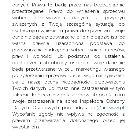
danych. Prawa te będą przez nas bezwzględnie
Ropa Brent odnotowała delikatny
przestrzegane. Prawo do wniesienia sprzeciwu
spadek i kosztowała wczoraj 57,98 dol.
wobec przetwarzania danych z przyczyn
Rynkowi gracze obawiają się, że konflikt
związanych z Twoją szczególną sytuacją, po
z ONZ skłoni Iran, czwartego eksportera
skutecznym wniesieniu prawa do sprzeciwu Twoje
ropy na świecie, do ograniczenia
dane nie będą przetwarzane o ile nie będzie istnieć
sprzedaży.
ważna prawnie uzasadniona podstawa do
przetwarzania, nadrzędna wobec Twoich interesów,
Niepokojące wieści napływają też z Nigerii, która w
praw i wolności lub podstawa do ustalenia,
związku z kwietniowymi wyborami i nasilającymi się
dochodzenia lub obrony roszczeń. Twoje dane nie
atakami partyzantów ograniczyła wydobycie o jedną
będą przetwarzane w celu marketingu własnego
piątą.
po zgłoszeniu sprzeciwu. Jeżeli więc nie zgadzasz
się z naszą oceną niezbędności przetwarzania
#
paliwa
#
świat
Twoich danych lub masz inne zastrzeżenia w tym
zakresie, koniecznie zgłoś sprzeciw lub prześlij nam
swoje zastrzeżenia na adres Inspektora Ochrony
Artykuł powstał bez wsparcia narzędzi sztucznej inteligencji.
Wydawca portalu CIRE zgadza się na włączenie publikacji do
Danych Osobowych pod adres
iod@are.waw.pl
.
szkoleń treningowych LLM.
Wycofanie zgody nie wpływa na zgodność z
prawem przetwarzania dokonanego przed jej
wycofaniem.