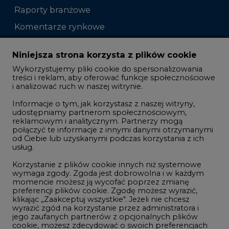
Raporty branżowe
Komentarze rynkowe
Zmiany kadrowe na rynku
Niniejsza strona korzysta z plików cookie
Wykorzystujemy pliki cookie do spersonalizowania
Studio CIRE
treści i reklam, aby oferować funkcje społecznościowe
i analizować ruch w naszej witrynie.
Rozmowy o energetyce
Informacje o tym, jak korzystasz z naszej witryny,
Gospodarka
udostępniamy partnerom społecznościowym,
reklamowym i analitycznym. Partnerzy mogą
Geopolityka
połączyć te informacje z innymi danymi otrzymanymi
LTE450
od Ciebie lub uzyskanymi podczas korzystania z ich
usług.
Korzystanie z plików cookie innych niż systemowe
Innowacje i AI
wymaga zgody. Zgoda jest dobrowolna i w każdym
momencie możesz ją wycofać poprzez zmianę
Telekomunikacja i IT
preferencji plików cookie. Zgodę możesz wyrazić,
klikając „Zaakceptuj wszystkie". Jeżeli nie chcesz
Handel emisjami CO2
wyrazić zgód na korzystanie przez administratora i
Wodór
jego zaufanych partnerów z opcjonalnych plików
cookie, możesz zdecydować o swoich preferencjach