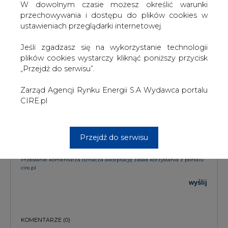
KOMENTARZE
W dowolnym czasie możesz określić warunki
przechowywania i dostępu do plików cookies w
ustawieniach przeglądarki internetowej.
TREŚĆ KOMENTARZA
Jeśli zgadzasz się na wykorzystanie technologii
plików cookies wystarczy kliknąć poniższy przycisk
„Przejdź do serwisu”.
Zarząd Agencji Rynku Energii S.A Wydawca portalu
CIRE.pl
PODPIS
Przejdź do serwisu
Przesłanie komentarza oznacza akceptację zasad korzystania z portalu
cire.pl
wyślij
KOMENTARZE
(0)