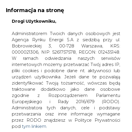
Informacja na stronę
Drogi Użytkowniku,
KONTAKT:
REDAKCJA@CIRE.PL
WYDAWCA PORTALU:
Administratorem Twoich danych osobowych jest
Agencja Rynku Energii S.A z siedzibą przy ul.
A
A
A
WIELKOŚĆ TEKSTU
WYSOKI KONTRAST
Bobrowieckiej 3, 00-728 Warszawa, KRS:
0000021306, NIP: 5261757578, REGON: 012435148.
ZALOGUJ SIĘ
W ramach odwiedzania naszych serwisów
internetowych możemy przetwarzać Twój adres IP,
pliki cookies i podobne dane nt. aktywności lub
urządzeń użytkownika. Jeżeli dane te pozwalają
zidentyfikować Twoją tożsamość, wówczas będą
traktowane dodatkowo jako dane osobowe
zgodnie z Rozporządzeniem Parlamentu
Europejskiego i Rady 2016/679 (RODO).
Administratora tych danych, cele i podstawy
przetwarzania oraz inne informacje wymagane
przez RODO znajdziesz w Polityce Prywatności
pod
tym linkiem.
WŁĄCZ CIRE.TV