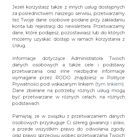
Jeżeli korzystasz także z innych usług dostępnych
za pośrednictwem naszego serwisu, przetwarzamy
też Twoje dane osobowe podane przy zakładaniu
konta lub rejestracji do newslettera. Przetwarzamy
Strona główna
/
SERWIS INFORMACYJNY CIRE
dane, które podajesz, pozostawiasz lub do których
24
/
Dostawy ropy z Iranu i Nigerii zagrożone
możemy uzyskać dostęp w ramach korzystania z
Usług.
2007-02-21 00:00
drukuj
Informacje dotyczące Administratora Twoich
skomentuj
danych osobowych a także cele i podstawy
udostępnij
:
przetwarzania oraz inne niezbędne informacje
wymagane przez RODO znajdziesz w Polityce
Prywatności pod wskazanym linkiem (
tym linkiem
).
Dane zbierane na potrzeby różnych usług mogą
Dostawy ropy z Iranu i Nigerii
być przetwarzane w różnych celach, na różnych
zagrożone
podstawach.
Pamiętaj, że w związku z przetwarzaniem danych
osobowych przysługuje Ci szereg gwarancji i praw,
a przede wszystkim prawo do odwołania zgody
oraz prawo sprzeciwu wobec przetwarzania Twoich