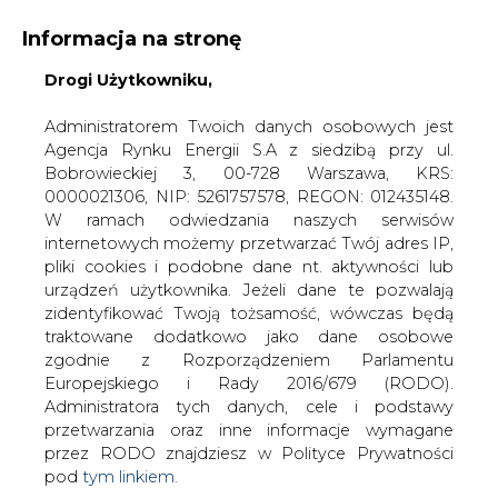
Informacja na stronę
Drogi Użytkowniku,
KONTAKT:
REDAKCJA@CIRE.PL
WYDAWCA PORTALU:
Administratorem Twoich danych osobowych jest
Agencja Rynku Energii S.A z siedzibą przy ul.
A
A
A
WIELKOŚĆ TEKSTU
WYSOKI KONTRAST
Bobrowieckiej 3, 00-728 Warszawa, KRS:
0000021306, NIP: 5261757578, REGON: 012435148.
ZALOGUJ SIĘ
W ramach odwiedzania naszych serwisów
internetowych możemy przetwarzać Twój adres IP,
pliki cookies i podobne dane nt. aktywności lub
urządzeń użytkownika. Jeżeli dane te pozwalają
zidentyfikować Twoją tożsamość, wówczas będą
traktowane dodatkowo jako dane osobowe
zgodnie z Rozporządzeniem Parlamentu
Europejskiego i Rady 2016/679 (RODO).
Administratora tych danych, cele i podstawy
przetwarzania oraz inne informacje wymagane
przez RODO znajdziesz w Polityce Prywatności
pod
tym linkiem.
WŁĄCZ CIRE.TV