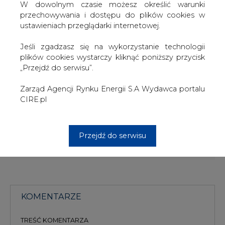
Grupa CEZ miała - według wstępnych danych - 28,76 mld
W dowolnym czasie możesz określić warunki
CZK skonsolidowanego zysku netto w 2006 roku wobec
przechowywania i dostępu do plików cookies w
22,28 mld CZK zysku rok wcześniej. Skonsolidowane
ustawieniach przeglądarki internetowej.
przychody wyniosły 159,58 mld CZK wobec 125,08 mld
CZK rok wcześniej.
Jeśli zgadzasz się na wykorzystanie technologii
plików cookies wystarczy kliknąć poniższy przycisk
Według kursu średniego Narodowego Banku Polskiego
„Przejdź do serwisu”.
(NBP) z 23 lutego, 1 korona czeska (CZK) kosztowała
0,1372 zł.
Zarząd Agencji Rynku Energii S.A Wydawca portalu
CIRE.pl
#
Energetyka
#
kraj
Artykuł powstał bez wsparcia narzędzi sztucznej inteligencji.
Przejdź do serwisu
Wydawca portalu CIRE zgadza się na włączenie publikacji do
szkoleń treningowych LLM.
KOMENTARZE
TREŚĆ KOMENTARZA