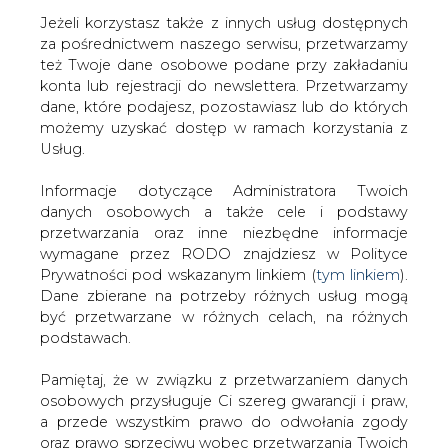
Jeżeli korzystasz także z innych usług dostępnych
za pośrednictwem naszego serwisu, przetwarzamy
też Twoje dane osobowe podane przy zakładaniu
konta lub rejestracji do newslettera. Przetwarzamy
Strona główna
/
SERWIS INFORMACYJNY CIRE
dane, które podajesz, pozostawiasz lub do których
24
/
CEZ rozważa rozbudowę Skawiny
możemy uzyskać dostęp w ramach korzystania z
Usług.
2007-02-26 00:00
drukuj
Informacje dotyczące Administratora Twoich
skomentuj
danych osobowych a także cele i podstawy
udostępnij
:
przetwarzania oraz inne niezbędne informacje
wymagane przez RODO znajdziesz w Polityce
Prywatności pod wskazanym linkiem (
tym linkiem
).
Dane zbierane na potrzeby różnych usług mogą
CEZ rozważa rozbudowę Skawiny
być przetwarzane w różnych celach, na różnych
podstawach.
Pamiętaj, że w związku z przetwarzaniem danych
osobowych przysługuje Ci szereg gwarancji i praw,
a przede wszystkim prawo do odwołania zgody
oraz prawo sprzeciwu wobec przetwarzania Twoich