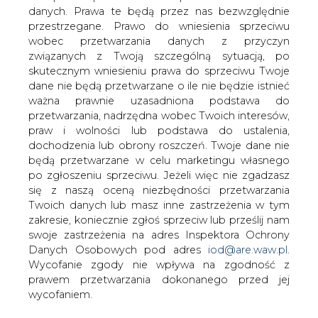
Czeski koncern energetyczny CEZ
danych. Prawa te będą przez nas bezwzględnie
rozważa budowę max. 660 MW nowych
przestrzegane. Prawo do wniesienia sprzeciwu
mocy w Elektrowni Skawina.
wobec przetwarzania danych z przyczyn
Maksymalny wydatek związany z tym
związanych z Twoją szczególną sytuacją, po
projektem to 1 mld euro, poinformował
skutecznym wniesieniu prawa do sprzeciwu Twoje
dane nie będą przetwarzane o ile nie będzie istnieć
w poniedziałek prezes CEZ Martin
ważna prawnie uzasadniona podstawa do
Roman.
przetwarzania, nadrzędna wobec Twoich interesów,
"Obecnie zaczynamy studium wykonalności budowy do
praw i wolności lub podstawa do ustalenia,
660 MW nowych mocy w Elektrowni Skawina" -
dochodzenia lub obrony roszczeń. Twoje dane nie
powiedział Roman podczas konferencji prasowej.
będą przetwarzane w celu marketingu własnego
po zgłoszeniu sprzeciwu. Jeżeli więc nie zgadzasz
Według niego, koszt przedsięwzięcia wyniósłby do 1 mld
się z naszą oceną niezbędności przetwarzania
euro, a w optymistycznym scenariuszu nowa elektrownia
Twoich danych lub masz inne zastrzeżenia w tym
w Skawinie rozpoczęłaby produkcję w 2014-2015 roku.
zakresie, koniecznie zgłoś sprzeciw lub prześlij nam
swoje zastrzeżenia na adres Inspektora Ochrony
Obecnie moc Elektrowni Skawina wynosi 590 MW.
Danych Osobowych pod adres
iod@are.waw.pl
.
Wycofanie zgody nie wpływa na zgodność z
W 2006 roku grupa CEZ nabyła dwie polskie spółki:
prawem przetwarzania dokonanego przed jej
Elektrociepłownię Chorzów Elcho i Elektrownię Skawina.
wycofaniem.