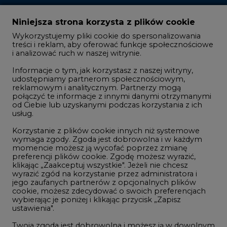
Zmiany kadrowe na rynku
Niniejsza strona korzysta z plików cookie
Wykorzystujemy pliki cookie do spersonalizowania
Studio CIRE
treści i reklam, aby oferować funkcje społecznościowe
i analizować ruch w naszej witrynie.
Rozmowy o energetyce
Informacje o tym, jak korzystasz z naszej witryny,
Gospodarka
udostępniamy partnerom społecznościowym,
reklamowym i analitycznym. Partnerzy mogą
Geopolityka
połączyć te informacje z innymi danymi otrzymanymi
LTE450
od Ciebie lub uzyskanymi podczas korzystania z ich
usług.
Korzystanie z plików cookie innych niż systemowe
Innowacje i AI
wymaga zgody. Zgoda jest dobrowolna i w każdym
momencie możesz ją wycofać poprzez zmianę
Telekomunikacja i IT
preferencji plików cookie. Zgodę możesz wyrazić,
klikając „Zaakceptuj wszystkie". Jeżeli nie chcesz
Handel emisjami CO2
wyrazić zgód na korzystanie przez administratora i
Wodór
jego zaufanych partnerów z opcjonalnych plików
cookie, możesz zdecydować o swoich preferencjach
Górnictwo
wybierając je poniżej i klikając przycisk „Zapisz
ustawienia".
Zmiany klimatyczne
Twoja zgoda jest dobrowolna i możesz ją w dowolnym