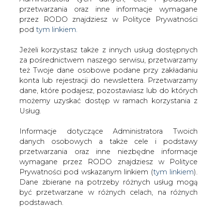
Strona główna
/
SERWIS INFORMACYJNY CIRE 24
/
W
Jeżeli korzystasz także z innych usług dostępnych
pułapce energetycznego uzależnienia
za pośrednictwem naszego serwisu, przetwarzamy
też Twoje dane osobowe podane przy zakładaniu
2007-03-15 00:00
konta lub rejestracji do newslettera. Przetwarzamy
drukuj
dane, które podajesz, pozostawiasz lub do których
skomentuj
możemy uzyskać dostęp w ramach korzystania z
udostępnij
:
Usług.
Informacje dotyczące Administratora Twoich
danych osobowych a także cele i podstawy
W pułapce energetycznego
przetwarzania oraz inne niezbędne informacje
uzależnienia
wymagane przez RODO znajdziesz w Polityce
Prywatności pod wskazanym linkiem (
tym linkiem
).
Dane zbierane na potrzeby różnych usług mogą
być przetwarzane w różnych celach, na różnych
podstawach.
Pamiętaj, że w związku z przetwarzaniem danych
Już za kilka lat świat będzie uzależniony
osobowych przysługuje Ci szereg gwarancji i praw,
od dostaw surowców z pięciu
a przede wszystkim prawo do odwołania zgody
niestabilnych politycznie krajów - pisze
oraz prawo sprzeciwu wobec przetwarzania Twoich