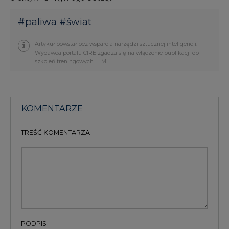
Artykuł powstał bez wsparcia narzędzi sztucznej inteligencji.
Wydawca portalu CIRE zgadza się na włączenie publikacji do
szkoleń treningowych LLM.
KOMENTARZE
TREŚĆ KOMENTARZA
PODPIS
Przesłanie komentarza oznacza akceptację zasad korzystania z portalu