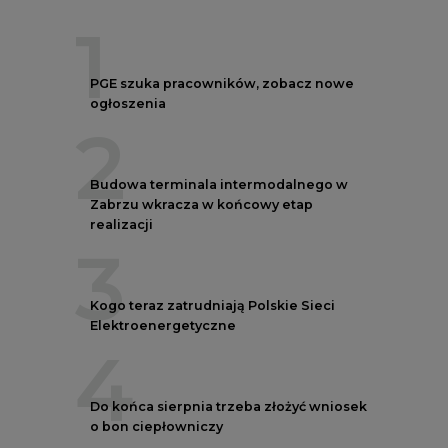
PGE szuka pracowników, zobacz nowe
ogłoszenia
2
Budowa terminala intermodalnego w
Zabrzu wkracza w końcowy etap
realizacji
3
Kogo teraz zatrudniają Polskie Sieci
Elektroenergetyczne
4
Do końca sierpnia trzeba złożyć wniosek
o bon ciepłowniczy
5
Przegląd najnowszych rekrutacji na
stanowiska kierownicze w polskiej