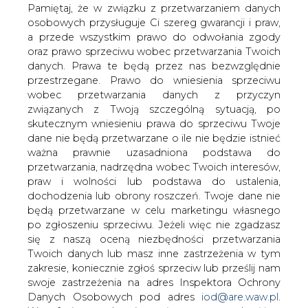
&#8222;Rzeczpospolita".
danych. Prawa te będą przez nas bezwzględnie
Międzynarodowa Agencja Energetyczna
przestrzegane. Prawo do wniesienia sprzeciwu
ostrzega, że ceny ropy i gazu będą
wobec przetwarzania danych z przyczyn
związanych z Twoją szczególną sytuacją, po
dyktować Iran, Irak, Arabia Saudyjska,
skutecznym wniesieniu prawa do sprzeciwu Twoje
Rosja i Katar.
dane nie będą przetwarzane o ile nie będzie istnieć
Jej eksperci przewidują, że globalne zapotrzebowanie na
ważna prawnie uzasadniona podstawa do
energię pierwotną (w tym elektryczną i paliwa) będzie w
przetwarzania, nadrzędna wobec Twoich interesów,
2030 roku o ponad połowę wyższe niż obecnie, głównie
praw i wolności lub podstawa do ustalenia,
za sprawą dynamicznie rozwijającej się gospodarki
dochodzenia lub obrony roszczeń. Twoje dane nie
chińskiej. Nadal do zaspokojenia potrzeb
będą przetwarzane w celu marketingu własnego
energetycznych świata najważniejsze będą surowce -
po zgłoszeniu sprzeciwu. Jeżeli więc nie zgadzasz
ropa, gaz ziemny i węgiel.
się z naszą oceną niezbędności przetwarzania
Twoich danych lub masz inne zastrzeżenia w tym
Tymczasem w najbliższych latach nastąpi spadek
zakresie, koniecznie zgłoś sprzeciw lub prześlij nam
wydobycia ropy i gazu na Morzu Północnym oraz w USA.
swoje zastrzeżenia na adres Inspektora Ochrony
To spowoduje, że coraz ważniejszą rolę na rynku jako
Danych Osobowych pod adres
iod@are.waw.pl
.
dostawcy odgrywać będzie kilka krajów z niepewnych
Wycofanie zgody nie wpływa na zgodność z
politycznie i niestabilnych regionów świata, jak Iran, Irak i
prawem przetwarzania dokonanego przed jej
Arabia Saudyjska. Wzrośnie znaczenie organizacji OPEC,
wycofaniem.
która teraz dostarcza około 40 proc. potrzebnej światu