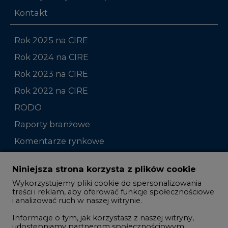
Rok 2024 na CIRE
Rok 2023 na CIRE
Rok 2022 na CIRE
RODO
Raporty branżowe
Komentarze rynkowe
Zmiany kadrowe na rynku
Niniejsza strona korzysta z plików cookie
Wykorzystujemy pliki cookie do spersonalizowania
Studio CIRE
treści i reklam, aby oferować funkcje społecznościowe
i analizować ruch w naszej witrynie.
Rozmowy o energetyce
Informacje o tym, jak korzystasz z naszej witryny,
Gospodarka
udostępniamy partnerom społecznościowym,
reklamowym i analitycznym. Partnerzy mogą
Geopolityka
połączyć te informacje z innymi danymi otrzymanymi
LTE450
od Ciebie lub uzyskanymi podczas korzystania z ich
usług.