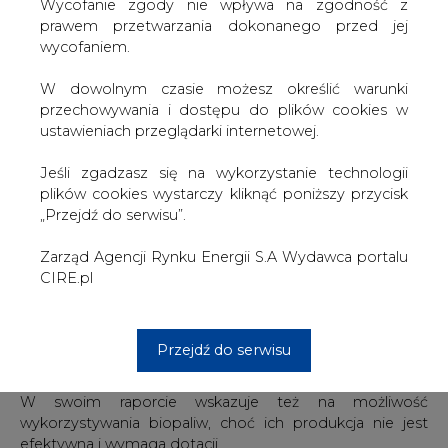
ropy, a za kilkanaście lat - już połowę. - To te państwa
W dowolnym czasie możesz określić warunki
będą decydować, jak dużo surowca trafi na rynek, co przy
przechowywania i dostępu do plików cookies w
sztywnym i wysokim popycie na świecie jest bardzo
ustawieniach przeglądarki internetowej.
istotne - podkreślał Fatim Birol.
Jeśli zgadzasz się na wykorzystanie technologii
Wzrost zapotrzebowania na surowce, takie jak ropa i gaz,
plików cookies wystarczy kliknąć poniższy przycisk
nie będzie tak duży, a obawy o bezpieczeństwo ich
„Przejdź do serwisu”.
dostaw będą mniejsze, jeśli energia na świecie będzie
bardziej efektywnie wykorzystywana, a samochody i
Zarząd Agencji Rynku Energii S.A Wydawca portalu
sprzęt, jakiego używamy na co dzień, bardziej
CIRE.pl
energooszczędne.
Agencja promuje zatem produkcję energii ze źródeł
Przejdź do serwisu
odnawialnych - słońca, wody, wiatru, biomasy, gdy - jak
zastrzegł Fatim Birol - ma to ekonomiczne uzasadnienie.
W swoim raporcie wskazuje też na możliwość
wykorzystywania biopaliw, choć ich produkcja nie jest
efektywna i wymaga dotacji.
#
paliwa
#
świat