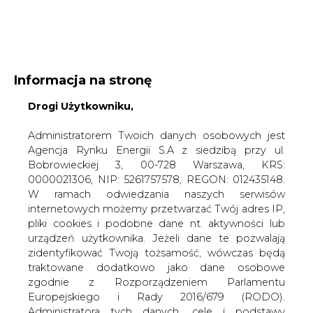
WYDAWCA PORTALU:
Informacja na stronę
A
A
A
WIELKOŚĆ TEKSTU
Drogi Użytkowniku,
WYSOKI KONTRAST
ZALOGUJ SIĘ
Administratorem Twoich danych osobowych jest
Agencja Rynku Energii S.A z siedzibą przy ul.
Bobrowieckiej 3, 00-728 Warszawa, KRS:
0000021306, NIP: 5261757578, REGON: 012435148.
W ramach odwiedzania naszych serwisów
internetowych możemy przetwarzać Twój adres IP,
pliki cookies i podobne dane nt. aktywności lub
urządzeń użytkownika. Jeżeli dane te pozwalają
zidentyfikować Twoją tożsamość, wówczas będą
traktowane dodatkowo jako dane osobowe
zgodnie z Rozporządzeniem Parlamentu
Europejskiego i Rady 2016/679 (RODO).
WŁĄCZ CIRE.TV
Administratora tych danych, cele i podstawy
przetwarzania oraz inne informacje wymagane
przez RODO znajdziesz w Polityce Prywatności
pod
tym linkiem.