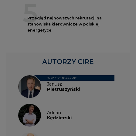
energetyce
AUTORZY CIRE
REDAKTOR NACZELNY
Janusz
Pietruszyński
Adrian
Kędzierski
Grzegorz
Wiśniewski