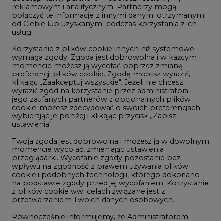
Korzystanie z plików cookie innych niż systemowe
Innowacje i AI
wymaga zgody. Zgoda jest dobrowolna i w każdym
momencie możesz ją wycofać poprzez zmianę
Telekomunikacja i IT
preferencji plików cookie. Zgodę możesz wyrazić,
klikając „Zaakceptuj wszystkie". Jeżeli nie chcesz
Handel emisjami CO2
wyrazić zgód na korzystanie przez administratora i
Wodór
jego zaufanych partnerów z opcjonalnych plików
cookie, możesz zdecydować o swoich preferencjach
Górnictwo
wybierając je poniżej i klikając przycisk „Zapisz
ustawienia".
Zmiany klimatyczne
Twoja zgoda jest dobrowolna i możesz ją w dowolnym
momencie wycofać, zmieniając ustawienia
przeglądarki. Wycofanie zgody pozostanie bez
Atom
wpływu na zgodność z prawem używania plików
Fotowoltaika
cookie i podobnych technologii, którego dokonano
na podstawie zgody przed jej wycofaniem. Korzystanie
Offshore wind
z plików cookie ww. celach związane jest z
przetwarzaniem Twoich danych osobowych.
Magazyny energii
Równocześnie informujemy, że Administratorem
Zielone samorządy
Państwa danych jest Agencja Rynku Energii S.A., ul.
Bobrowiecka 3, 00-728 Warszawa.
Zielona gospodarka
Więcej informacji o przetwarzaniu danych osobowych
oraz mechanizmie plików cookie znajdą Państwo