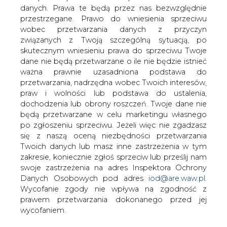
Niemiecka prasa opisując aferę
danych. Prawa te będą przez nas bezwzględnie
korupcyjną w Siemensie pisze, że
przestrzegane. Prawo do wniesienia sprzeciwu
spółka ta wdrożyła "system korupcyjny".
wobec przetwarzania danych z przyczyn
Prokuratura z Darmstadt zajmuje się
związanych z Twoją szczególną sytuacją, po
miedzy innymi aferą we włoskiej
skutecznym wniesieniu prawa do sprzeciwu Twoje
dane nie będą przetwarzane o ile nie będzie istnieć
energetyce z udziałem niemieckiej
ważna prawnie uzasadniona podstawa do
firmy &#8211; podaje Rzeczpospolita.
przetwarzania, nadrzędna wobec Twoich interesów,
Prokuratura przesłuchała już szefa działu Power
praw i wolności lub podstawa do ustalenia,
Generation Siemensa Klausa Vogesa. Choć kieruje nim od
dochodzenia lub obrony roszczeń. Twoje dane nie
1999 r., twierdzi, iż nic nie wiedział o łapówkach dla grupy
będą przetwarzane w celu marketingu własnego
energetycznej Enel w latach 1999 - 2002.
po zgłoszeniu sprzeciwu. Jeżeli więc nie zgadzasz
się z naszą oceną niezbędności przetwarzania
Zeznający dwa tygodnie temu były szef finansowy PG
Twoich danych lub masz inne zastrzeżenia w tym
Andreas Kley przyznał, że zatwierdził samodzielnie
zakresie, koniecznie zgłoś sprzeciw lub prześlij nam
wypłatę 6 mln euro za kontrakt na generatory złożony
swoje zastrzeżenia na adres Inspektora Ochrony
przez Enel. Podkreśla jednak, że Siemens na tym
Danych Osobowych pod adres
iod@are.waw.pl
.
skorzystał.
Wycofanie zgody nie wpływa na zgodność z
prawem przetwarzania dokonanego przed jej
wycofaniem.
#
Energetyka
#
świat