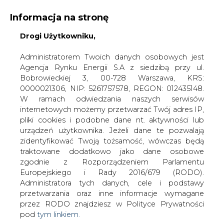
Informacja na stronę
Drogi Użytkowniku,
KONTAKT:
REDAKCJA@CIRE.PL
WYDAWCA PORTALU:
Administratorem Twoich danych osobowych jest
Agencja Rynku Energii S.A z siedzibą przy ul.
A
A
A
WIELKOŚĆ TEKSTU
WYSOKI KONTRAST
Bobrowieckiej 3, 00-728 Warszawa, KRS:
0000021306, NIP: 5261757578, REGON: 012435148.
ZALOGUJ SIĘ
W ramach odwiedzania naszych serwisów
internetowych możemy przetwarzać Twój adres IP,
pliki cookies i podobne dane nt. aktywności lub
urządzeń użytkownika. Jeżeli dane te pozwalają
zidentyfikować Twoją tożsamość, wówczas będą
traktowane dodatkowo jako dane osobowe
zgodnie z Rozporządzeniem Parlamentu
Europejskiego i Rady 2016/679 (RODO).
Administratora tych danych, cele i podstawy
przetwarzania oraz inne informacje wymagane
przez RODO znajdziesz w Polityce Prywatności
pod
tym linkiem.
WŁĄCZ CIRE.TV