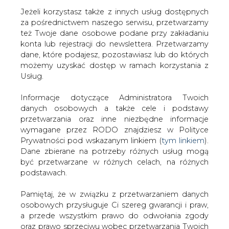
Jeżeli korzystasz także z innych usług dostępnych
za pośrednictwem naszego serwisu, przetwarzamy
też Twoje dane osobowe podane przy zakładaniu
konta lub rejestracji do newslettera. Przetwarzamy
Strona główna
/
SERWIS INFORMACYJNY CIRE
dane, które podajesz, pozostawiasz lub do których
24
/
Problemy Siemensa
możemy uzyskać dostęp w ramach korzystania z
Usług.
2007-04-04 00:00
drukuj
Informacje dotyczące Administratora Twoich
skomentuj
danych osobowych a także cele i podstawy
udostępnij
:
przetwarzania oraz inne niezbędne informacje
wymagane przez RODO znajdziesz w Polityce
Prywatności pod wskazanym linkiem (
tym linkiem
).
Dane zbierane na potrzeby różnych usług mogą
Problemy Siemensa
być przetwarzane w różnych celach, na różnych
podstawach.
Pamiętaj, że w związku z przetwarzaniem danych
osobowych przysługuje Ci szereg gwarancji i praw,
a przede wszystkim prawo do odwołania zgody
oraz prawo sprzeciwu wobec przetwarzania Twoich