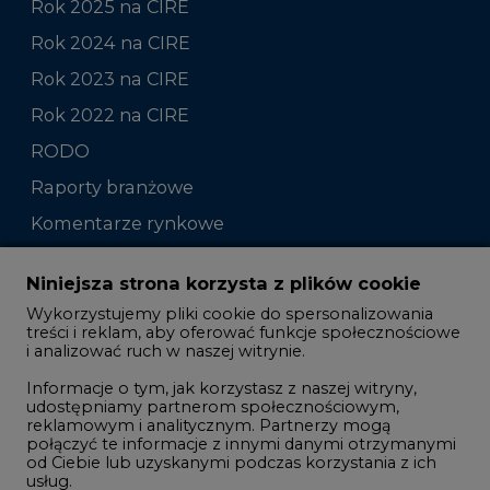
Rok 2025 na CIRE
Rok 2024 na CIRE
Rok 2023 na CIRE
Rok 2022 na CIRE
RODO
Raporty branżowe
Komentarze rynkowe
Zmiany kadrowe na rynku
Niniejsza strona korzysta z plików cookie
Wykorzystujemy pliki cookie do spersonalizowania
Studio CIRE
treści i reklam, aby oferować funkcje społecznościowe
i analizować ruch w naszej witrynie.
Rozmowy o energetyce
Informacje o tym, jak korzystasz z naszej witryny,
Gospodarka
udostępniamy partnerom społecznościowym,
reklamowym i analitycznym. Partnerzy mogą
Geopolityka
połączyć te informacje z innymi danymi otrzymanymi
LTE450
od Ciebie lub uzyskanymi podczas korzystania z ich
usług.