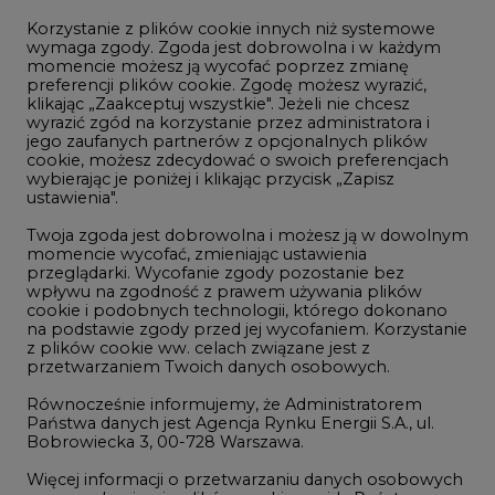
Korzystanie z plików cookie innych niż systemowe
Innowacje i AI
wymaga zgody. Zgoda jest dobrowolna i w każdym
momencie możesz ją wycofać poprzez zmianę
Telekomunikacja i IT
preferencji plików cookie. Zgodę możesz wyrazić,
klikając „Zaakceptuj wszystkie". Jeżeli nie chcesz
Handel emisjami CO2
wyrazić zgód na korzystanie przez administratora i
Wodór
jego zaufanych partnerów z opcjonalnych plików
cookie, możesz zdecydować o swoich preferencjach
Górnictwo
wybierając je poniżej i klikając przycisk „Zapisz
ustawienia".
Zmiany klimatyczne
Twoja zgoda jest dobrowolna i możesz ją w dowolnym
momencie wycofać, zmieniając ustawienia
przeglądarki. Wycofanie zgody pozostanie bez
Atom
wpływu na zgodność z prawem używania plików
Fotowoltaika
cookie i podobnych technologii, którego dokonano
na podstawie zgody przed jej wycofaniem. Korzystanie
Offshore wind
z plików cookie ww. celach związane jest z
przetwarzaniem Twoich danych osobowych.
Magazyny energii
Równocześnie informujemy, że Administratorem
Zielone samorządy
Państwa danych jest Agencja Rynku Energii S.A., ul.
Bobrowiecka 3, 00-728 Warszawa.
Zielona gospodarka
Więcej informacji o przetwarzaniu danych osobowych