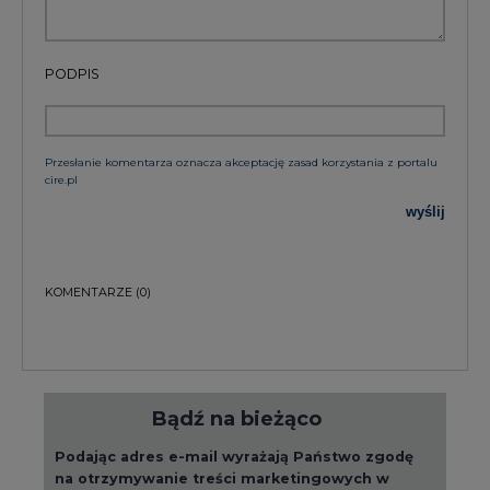
PODPIS
Przesłanie komentarza oznacza akceptację zasad korzystania z portalu
cire.pl
wyślij
KOMENTARZE
(0)
Bądź na bieżąco
Podając adres e-mail wyrażają Państwo zgodę
na otrzymywanie treści marketingowych w