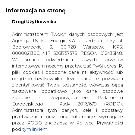
Informacja na stronę
Drogi Użytkowniku,
KONTAKT:
REDAKCJA@CIRE.PL
WYDAWCA PORTALU:
Administratorem Twoich danych osobowych jest
Agencja Rynku Energii S.A z siedzibą przy ul.
A
A
A
WIELKOŚĆ TEKSTU
WYSOKI KONTRAST
Bobrowieckiej 3, 00-728 Warszawa, KRS:
0000021306, NIP: 5261757578, REGON: 012435148.
ZALOGUJ SIĘ
W ramach odwiedzania naszych serwisów
internetowych możemy przetwarzać Twój adres IP,
pliki cookies i podobne dane nt. aktywności lub
urządzeń użytkownika. Jeżeli dane te pozwalają
zidentyfikować Twoją tożsamość, wówczas będą
traktowane dodatkowo jako dane osobowe
zgodnie z Rozporządzeniem Parlamentu
Europejskiego i Rady 2016/679 (RODO).
Administratora tych danych, cele i podstawy
przetwarzania oraz inne informacje wymagane
przez RODO znajdziesz w Polityce Prywatności
pod
tym linkiem.
WŁĄCZ CIRE.TV