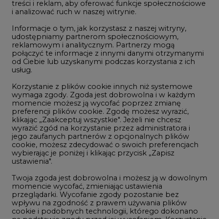
treści i reklam, aby oferować funkcje społecznościowe
i analizować ruch w naszej witrynie.
Rozmowy o energetyce
Informacje o tym, jak korzystasz z naszej witryny,
Gospodarka
udostępniamy partnerom społecznościowym,
reklamowym i analitycznym. Partnerzy mogą
Geopolityka
połączyć te informacje z innymi danymi otrzymanymi
LTE450
od Ciebie lub uzyskanymi podczas korzystania z ich
usług.
Korzystanie z plików cookie innych niż systemowe
Innowacje i AI
wymaga zgody. Zgoda jest dobrowolna i w każdym
momencie możesz ją wycofać poprzez zmianę
Telekomunikacja i IT
preferencji plików cookie. Zgodę możesz wyrazić,
klikając „Zaakceptuj wszystkie". Jeżeli nie chcesz
Handel emisjami CO2
wyrazić zgód na korzystanie przez administratora i
Wodór
jego zaufanych partnerów z opcjonalnych plików
cookie, możesz zdecydować o swoich preferencjach
Górnictwo
wybierając je poniżej i klikając przycisk „Zapisz
ustawienia".
Zmiany klimatyczne
Twoja zgoda jest dobrowolna i możesz ją w dowolnym
momencie wycofać, zmieniając ustawienia
przeglądarki. Wycofanie zgody pozostanie bez
Atom
wpływu na zgodność z prawem używania plików
Fotowoltaika
cookie i podobnych technologii, którego dokonano