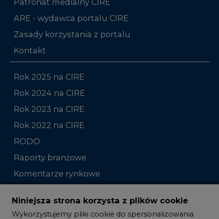
Patronat medialny CIRE
ARE - wydawca portalu CIRE
Zasady korzystania z portalu
Kontakt
Rok 2025 na CIRE
Rok 2024 na CIRE
Rok 2023 na CIRE
Rok 2022 na CIRE
RODO
Raporty branżowe
Komentarze rynkowe
Zmiany kadrowe na rynku
Niniejsza strona korzysta z plików cookie
Wykorzystujemy pliki cookie do spersonalizowania
Studio CIRE