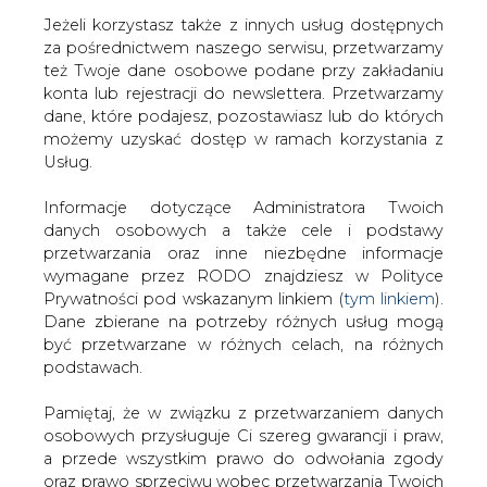
Jeżeli korzystasz także z innych usług dostępnych
za pośrednictwem naszego serwisu, przetwarzamy
też Twoje dane osobowe podane przy zakładaniu
konta lub rejestracji do newslettera. Przetwarzamy
Strona główna
/
SERWIS INFORMACYJNY CIRE
dane, które podajesz, pozostawiasz lub do których
24
/
Greenpeace protestuje przeciwko inwestycji w
możemy uzyskać dostęp w ramach korzystania z
Mochovcach
Usług.
2007-04-17 00:00
Informacje dotyczące Administratora Twoich
drukuj
danych osobowych a także cele i podstawy
skomentuj
przetwarzania oraz inne niezbędne informacje
udostępnij
:
wymagane przez RODO znajdziesz w Polityce
Prywatności pod wskazanym linkiem (
tym linkiem
).
Dane zbierane na potrzeby różnych usług mogą
być przetwarzane w różnych celach, na różnych
Greenpeace protestuje przeciwko
podstawach.
inwestycji w Mochovcach
Pamiętaj, że w związku z przetwarzaniem danych
osobowych przysługuje Ci szereg gwarancji i praw,
a przede wszystkim prawo do odwołania zgody
oraz prawo sprzeciwu wobec przetwarzania Twoich