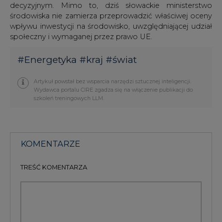
decyzyjnym. Mimo to, dziś słowackie ministerstwo
środowiska nie zamierza przeprowadzić właściwej oceny
wpływu inwestycji na środowisko, uwzględniającej udział
społeczny i wymaganej przez prawo UE.
#
Energetyka
#
kraj
#
świat
Artykuł powstał bez wsparcia narzędzi sztucznej inteligencji.
Wydawca portalu CIRE zgadza się na włączenie publikacji do
szkoleń treningowych LLM.
KOMENTARZE
TREŚĆ KOMENTARZA