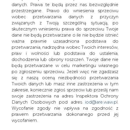
danych. Prawa te będą przez nas bezwzględnie
przestrzegane. Prawo do wniesienia sprzeciwu
Członkowie Greenpeace protestowali
wobec przetwarzania danych z przyczyn
dziś rano przed Ambasadą Włoch w
związanych z Twoją szczególną sytuacją, po
Warszawie domagając się od rządu tego
skutecznym wniesieniu prawa do sprzeciwu Twoje
kraju, aby zaniechał planów budowy
dane nie będą przetwarzane o ile nie będzie istnieć
elektrowni atomowej w Mochovcach na
ważna prawnie uzasadniona podstawa do
Słowacji.
przetwarzania, nadrzędna wobec Twoich interesów,
praw i wolności lub podstawa do ustalenia,
Chodzi i inwestycje, którą zamierza zrealizować na
dochodzenia lub obrony roszczeń. Twoje dane nie
Słowacji Enel, który w ubiegłym roku kupił 66 proc
będą przetwarzane w celu marketingu własnego
udziałów grupy Slovenske Elektrarne - firmy skupiającej
po zgłoszeniu sprzeciwu. Jeżeli więc nie zgadzasz
słowackie elektrownie.
się z naszą oceną niezbędności przetwarzania
W lutym Szef włoskiej spółki Fulvio Conti zapowiedział, iż
Twoich danych lub masz inne zastrzeżenia w tym
budowa dwóch nowych bloków w Mochovcach
zakresie, koniecznie zgłoś sprzeciw lub prześlij nam
rozpocznie się w drugiej połowie tego roku, a zakończy
swoje zastrzeżenia na adres Inspektora Ochrony
po pięciu latach. Włosi przeznaczyli na ten cel 20 mld
Danych Osobowych pod adres
iod@are.waw.pl
.
koron (ponad 2,2 mld zł).
Wycofanie zgody nie wpływa na zgodność z
prawem przetwarzania dokonanego przed jej
W proteście w Warszawie wzięło udział 10 aktywistów
wycofaniem.
Greenpeace, którzy rozwinęli transparenty z napisem