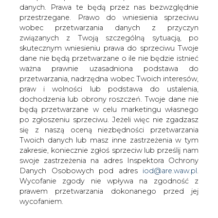
Pracownik skarżyskiego ZEORK-u trafił
danych. Prawa te będą przez nas bezwzględnie
do szpitala z ciężkimi poparzeniami
przestrzegane. Prawo do wniesienia sprzeciwu
prawie połowy ciała - podał portal
wobec przetwarzania danych z przyczyn
echodnia.eu.
związanych z Twoją szczególną sytuacją, po
skutecznym wniesieniu prawa do sprzeciwu Twoje
57-letni mężczyzna wykonywał prace montażowe.
dane nie będą przetwarzane o ile nie będzie istnieć
Pracował przy wysokim napięciu. Wtedy doszło do
ważna prawnie uzasadniona podstawa do
porażenia. Jest w ciężkim stanie. Ma poparzone
przetwarzania, nadrzędna wobec Twoich interesów,
czterdzieści procent ciała. Śmigłowiec zabrał go do
praw i wolności lub podstawa do ustalenia,
szpitala w Siemianowicach Śląskich – powiedział
dochodzenia lub obrony roszczeń. Twoje dane nie
portalowi echodnia.eu Mariusz Goraj, rzecznik prasowy
będą przetwarzane w celu marketingu własnego
ZEORK S.A w Skarżysku.
po zgłoszeniu sprzeciwu. Jeżeli więc nie zgadzasz
się z naszą oceną niezbędności przetwarzania
#
Energetyka
#
kraj
Twoich danych lub masz inne zastrzeżenia w tym
zakresie, koniecznie zgłoś sprzeciw lub prześlij nam
swoje zastrzeżenia na adres Inspektora Ochrony
Artykuł powstał bez wsparcia narzędzi sztucznej inteligencji.
Wydawca portalu CIRE zgadza się na włączenie publikacji do
Danych Osobowych pod adres
iod@are.waw.pl
.
szkoleń treningowych LLM.
Wycofanie zgody nie wpływa na zgodność z
prawem przetwarzania dokonanego przed jej
wycofaniem.