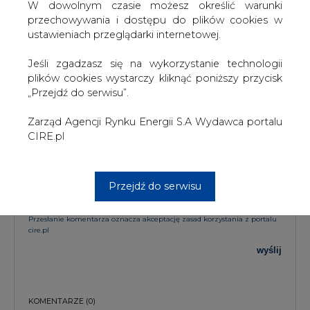
KOMENTARZE
W dowolnym czasie możesz określić warunki
przechowywania i dostępu do plików cookies w
ustawieniach przeglądarki internetowej.
TREŚĆ KOMENTARZA
Jeśli zgadzasz się na wykorzystanie technologii
plików cookies wystarczy kliknąć poniższy przycisk
„Przejdź do serwisu”.
Zarząd Agencji Rynku Energii S.A Wydawca portalu
CIRE.pl
PODPIS
Przejdź do serwisu
Przesłanie komentarza oznacza akceptację zasad korzystania z portalu
cire.pl
wyślij
KOMENTARZE
(0)