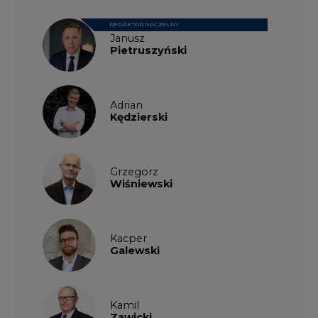
REDAKTOR NACZELNY
Janusz
Pietruszyński
Adrian
Kędzierski
Grzegorz
Wiśniewski
Kacper
Galewski
Kamil
Zawicki