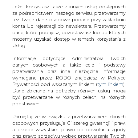
Jeżeli korzystasz także z innych usług dostępnych
za pośrednictwem naszego serwisu, przetwarzamy
też Twoje dane osobowe podane przy zakładaniu
konta lub rejestracji do newslettera. Przetwarzamy
Strona główna
/
SERWIS INFORMACYJNY CIRE
dane, które podajesz, pozostawiasz lub do których
24
/
Pracownik ZEORK porażony
możemy uzyskać dostęp w ramach korzystania z
Usług.
2007-04-30 00:00
drukuj
Informacje dotyczące Administratora Twoich
skomentuj
danych osobowych a także cele i podstawy
udostępnij
:
przetwarzania oraz inne niezbędne informacje
wymagane przez RODO znajdziesz w Polityce
Prywatności pod wskazanym linkiem (
tym linkiem
).
Dane zbierane na potrzeby różnych usług mogą
Pracownik ZEORK porażony
być przetwarzane w różnych celach, na różnych
podstawach.
Pamiętaj, że w związku z przetwarzaniem danych
osobowych przysługuje Ci szereg gwarancji i praw,
a przede wszystkim prawo do odwołania zgody
oraz prawo sprzeciwu wobec przetwarzania Twoich