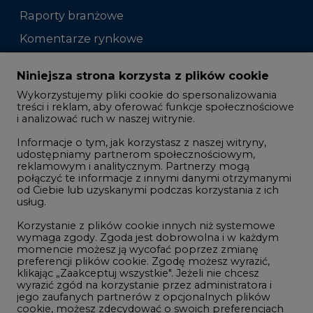
Raporty branżowe
Komentarze rynkowe
Zmiany kadrowe na rynku
Niniejsza strona korzysta z plików cookie
Wykorzystujemy pliki cookie do spersonalizowania
Studio CIRE
treści i reklam, aby oferować funkcje społecznościowe
i analizować ruch w naszej witrynie.
Rozmowy o energetyce
Informacje o tym, jak korzystasz z naszej witryny,
Gospodarka
udostępniamy partnerom społecznościowym,
reklamowym i analitycznym. Partnerzy mogą
Geopolityka
połączyć te informacje z innymi danymi otrzymanymi
LTE450
od Ciebie lub uzyskanymi podczas korzystania z ich
usług.
Korzystanie z plików cookie innych niż systemowe
Innowacje i AI
wymaga zgody. Zgoda jest dobrowolna i w każdym
momencie możesz ją wycofać poprzez zmianę
Telekomunikacja i IT
preferencji plików cookie. Zgodę możesz wyrazić,
klikając „Zaakceptuj wszystkie". Jeżeli nie chcesz
Handel emisjami CO2
wyrazić zgód na korzystanie przez administratora i
Wodór
jego zaufanych partnerów z opcjonalnych plików
cookie, możesz zdecydować o swoich preferencjach