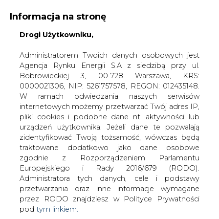
Informacja na stronę
Drogi Użytkowniku,
KONTAKT:
REDAKCJA@CIRE.PL
WYDAWCA PORTALU:
Administratorem Twoich danych osobowych jest
Agencja Rynku Energii S.A z siedzibą przy ul.
A
A
A
WIELKOŚĆ TEKSTU
WYSOKI KONTRAST
Bobrowieckiej 3, 00-728 Warszawa, KRS:
0000021306, NIP: 5261757578, REGON: 012435148.
ZALOGUJ SIĘ
W ramach odwiedzania naszych serwisów
internetowych możemy przetwarzać Twój adres IP,
pliki cookies i podobne dane nt. aktywności lub
urządzeń użytkownika. Jeżeli dane te pozwalają
zidentyfikować Twoją tożsamość, wówczas będą
traktowane dodatkowo jako dane osobowe
zgodnie z Rozporządzeniem Parlamentu
Europejskiego i Rady 2016/679 (RODO).
Administratora tych danych, cele i podstawy
przetwarzania oraz inne informacje wymagane
przez RODO znajdziesz w Polityce Prywatności
pod
tym linkiem.
WŁĄCZ CIRE.TV