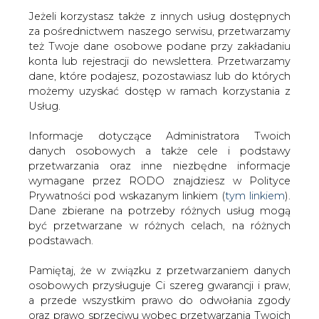
Jeżeli korzystasz także z innych usług dostępnych
za pośrednictwem naszego serwisu, przetwarzamy
też Twoje dane osobowe podane przy zakładaniu
konta lub rejestracji do newslettera. Przetwarzamy
Strona główna
/
SERWIS INFORMACYJNY CIRE
dane, które podajesz, pozostawiasz lub do których
24
/
PKE: podziękowania od kombatantów
możemy uzyskać dostęp w ramach korzystania z
Usług.
2007-05-18 00:00
drukuj
Informacje dotyczące Administratora Twoich
skomentuj
danych osobowych a także cele i podstawy
udostępnij
:
przetwarzania oraz inne niezbędne informacje
wymagane przez RODO znajdziesz w Polityce
Prywatności pod wskazanym linkiem (
tym linkiem
).
Dane zbierane na potrzeby różnych usług mogą
PKE: podziękowania od
być przetwarzane w różnych celach, na różnych
kombatantów
podstawach.
Pamiętaj, że w związku z przetwarzaniem danych
osobowych przysługuje Ci szereg gwarancji i praw,
a przede wszystkim prawo do odwołania zgody
oraz prawo sprzeciwu wobec przetwarzania Twoich