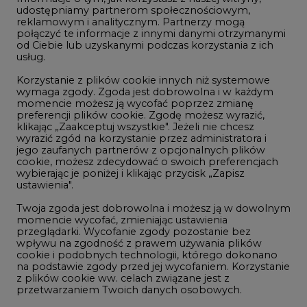
udostępniamy partnerom społecznościowym,
reklamowym i analitycznym. Partnerzy mogą
Geopolityka
połączyć te informacje z innymi danymi otrzymanymi
LTE450
od Ciebie lub uzyskanymi podczas korzystania z ich
usług.
Korzystanie z plików cookie innych niż systemowe
Innowacje i AI
wymaga zgody. Zgoda jest dobrowolna i w każdym
momencie możesz ją wycofać poprzez zmianę
Telekomunikacja i IT
preferencji plików cookie. Zgodę możesz wyrazić,
klikając „Zaakceptuj wszystkie". Jeżeli nie chcesz
Handel emisjami CO2
wyrazić zgód na korzystanie przez administratora i
Wodór
jego zaufanych partnerów z opcjonalnych plików
cookie, możesz zdecydować o swoich preferencjach
Górnictwo
wybierając je poniżej i klikając przycisk „Zapisz
ustawienia".
Zmiany klimatyczne
Twoja zgoda jest dobrowolna i możesz ją w dowolnym
momencie wycofać, zmieniając ustawienia
przeglądarki. Wycofanie zgody pozostanie bez
Atom
wpływu na zgodność z prawem używania plików
Fotowoltaika
cookie i podobnych technologii, którego dokonano
na podstawie zgody przed jej wycofaniem. Korzystanie
Offshore wind
z plików cookie ww. celach związane jest z
przetwarzaniem Twoich danych osobowych.
Magazyny energii