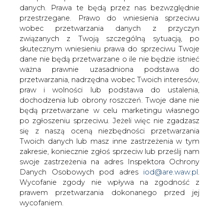
danych. Prawa te będą przez nas bezwzględnie
Prezes PKE Jan Kurp otrzymał od
przestrzegane. Prawo do wniesienia sprzeciwu
Światowego Związku Żołnierzy Armii
wobec przetwarzania danych z przyczyn
Krajowej medal &#8222;Pro
związanych z Twoją szczególną sytuacją, po
Memoria&#8221; za wybitne zasługi w
skutecznym wniesieniu prawa do sprzeciwu Twoje
utrwalaniu pamięci o ludziach i ich
dane nie będą przetwarzane o ile nie będzie istnieć
czynach w walce o niepodległość Polski
ważna prawnie uzasadniona podstawa do
podczas II wojny światowej i po jej
przetwarzania, nadrzędna wobec Twoich interesów,
zakończeniu.
praw i wolności lub podstawa do ustalenia,
dochodzenia lub obrony roszczeń. Twoje dane nie
Przedstawiciele Związku podziękowali również prezesowi
będą przetwarzane w celu marketingu własnego
koncernu za udział w Komitecie Honorowym
po zgłoszeniu sprzeciwu. Jeżeli więc nie zgadzasz
wojewódzkich uroczystości „Roku Niepodległościowego
się z naszą oceną niezbędności przetwarzania
Czynu Zbrojnego Wojska Polskiego”, a także za aktywną
Twoich danych lub masz inne zastrzeżenia w tym
działalność dla dobra środowiska AK-owskiego.
zakresie, koniecznie zgłoś sprzeciw lub prześlij nam
swoje zastrzeżenia na adres Inspektora Ochrony
We wręczenia medalu 16 maja wzięli udział: prezes
Danych Osobowych pod adres
iod@are.waw.pl
.
Energetyki Południe, a jednocześnie wiceprezes PKE
Wycofanie zgody nie wpływa na zgodność z
Joanna Strzelec-Łobodzińska oraz wiceprezes PKE
prawem przetwarzania dokonanego przed jej
Henryk Tymowski, którzy również otrzymali
wycofaniem.
podziękowania za współpracę od przedstawicieli ŚZŻ AK.