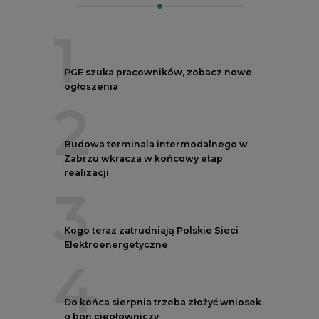
1
PGE szuka pracowników, zobacz nowe
ogłoszenia
2
Budowa terminala intermodalnego w
Zabrzu wkracza w końcowy etap
realizacji
3
Kogo teraz zatrudniają Polskie Sieci
Elektroenergetyczne
4
Do końca sierpnia trzeba złożyć wniosek
o bon ciepłowniczy