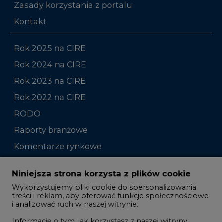
Zasady korzystania z portalu
Kontakt
Rok 2025 na CIRE
Rok 2024 na CIRE
Rok 2023 na CIRE
Rok 2022 na CIRE
RODO
Raporty branżowe
Komentarze rynkowe
Zmiany kadrowe na rynku
Niniejsza strona korzysta z plików cookie
Wykorzystujemy pliki cookie do spersonalizowania
Studio CIRE
treści i reklam, aby oferować funkcje społecznościowe
i analizować ruch w naszej witrynie.
Rozmowy o energetyce
Informacje o tym, jak korzystasz z naszej witryny,
Gospodarka