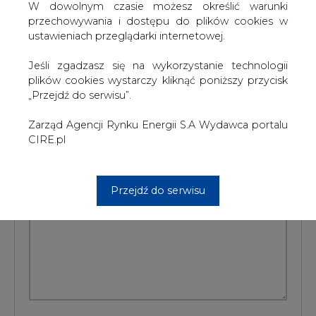
W dowolnym czasie możesz określić warunki
#
Centrum prasowe
#
Najnowsze
przechowywania i dostępu do plików cookies w
ustawieniach przeglądarki internetowej.
informacje
Jeśli zgadzasz się na wykorzystanie technologii
Artykuł powstał bez wsparcia narzędzi sztucznej inteligencji.
plików cookies wystarczy kliknąć poniższy przycisk
Wydawca portalu CIRE zgadza się na włączenie publikacji do
„Przejdź do serwisu”.
szkoleń treningowych LLM.
Zarząd Agencji Rynku Energii S.A Wydawca portalu
CIRE.pl
KOMENTARZE
Przejdź do serwisu
TREŚĆ KOMENTARZA