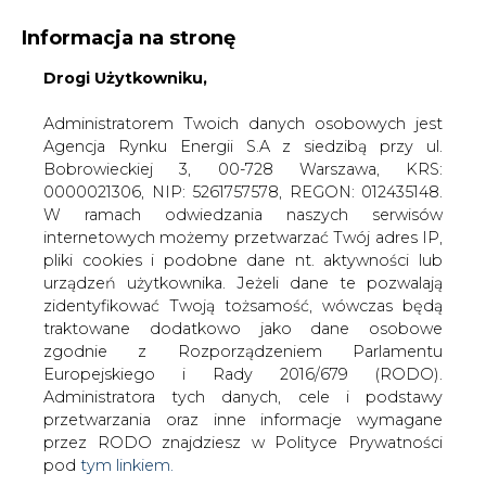
Informacja na stronę
Drogi Użytkowniku,
KONTAKT:
REDAKCJA@CIRE.PL
WYDAWCA PORTALU:
Administratorem Twoich danych osobowych jest
Agencja Rynku Energii S.A z siedzibą przy ul.
A
A
A
WIELKOŚĆ TEKSTU
WYSOKI KONTRAST
Bobrowieckiej 3, 00-728 Warszawa, KRS:
0000021306, NIP: 5261757578, REGON: 012435148.
ZALOGUJ SIĘ
W ramach odwiedzania naszych serwisów
internetowych możemy przetwarzać Twój adres IP,
pliki cookies i podobne dane nt. aktywności lub
urządzeń użytkownika. Jeżeli dane te pozwalają
zidentyfikować Twoją tożsamość, wówczas będą
traktowane dodatkowo jako dane osobowe
zgodnie z Rozporządzeniem Parlamentu
Europejskiego i Rady 2016/679 (RODO).
Administratora tych danych, cele i podstawy
przetwarzania oraz inne informacje wymagane
przez RODO znajdziesz w Polityce Prywatności
pod
tym linkiem.
WŁĄCZ CIRE.TV