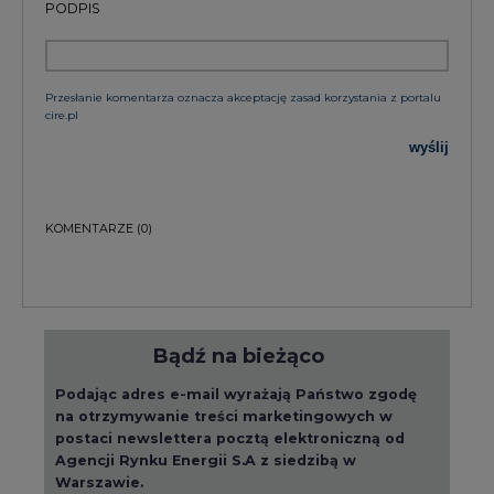
PODPIS
Przesłanie komentarza oznacza akceptację zasad korzystania z portalu
cire.pl
wyślij
KOMENTARZE
(0)
Bądź na bieżąco
Podając adres e-mail wyrażają Państwo zgodę
na otrzymywanie treści marketingowych w
postaci newslettera pocztą elektroniczną od
Agencji Rynku Energii S.A z siedzibą w
Warszawie.