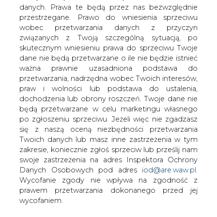
danych. Prawa te będą przez nas bezwzględnie
27 lipca - po raz drugi w tym miesiącu -
przestrzegane. Prawo do wniesienia sprzeciwu
obradowała Rada Nadzorcza
wobec przetwarzania danych z przyczyn
Południowego Koncernu
związanych z Twoją szczególną sytuacją, po
Energetycznego.
skutecznym wniesieniu prawa do sprzeciwu Twoje
dane nie będą przetwarzane o ile nie będzie istnieć
Członkowie Rady zdecydowali między innymi o
ważna prawnie uzasadniona podstawa do
ogłoszeniu konkursu na stanowisko wiceprezesa Zarządu
przetwarzania, nadrzędna wobec Twoich interesów,
- dyrektora ds. zarządzania Grupą Kapitałową.
praw i wolności lub podstawa do ustalenia,
dochodzenia lub obrony roszczeń. Twoje dane nie
Ogłoszenie w tej sprawie ukaże się w prasie.
będą przetwarzane w celu marketingu własnego
Rozstrzygnięcie konkursu i wybór szóstego członka
po zgłoszeniu sprzeciwu. Jeżeli więc nie zgadzasz
Zarządu spółki spodziewane są w ostatniej dekadzie
się z naszą oceną niezbędności przetwarzania
sierpnia.
Twoich danych lub masz inne zastrzeżenia w tym
zakresie, koniecznie zgłoś sprzeciw lub prześlij nam
#
Energetyka
#
kraj
swoje zastrzeżenia na adres Inspektora Ochrony
Danych Osobowych pod adres
iod@are.waw.pl
.
Wycofanie zgody nie wpływa na zgodność z
Artykuł powstał bez wsparcia narzędzi sztucznej inteligencji.
Wydawca portalu CIRE zgadza się na włączenie publikacji do
prawem przetwarzania dokonanego przed jej
szkoleń treningowych LLM.
wycofaniem.