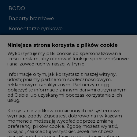
RODO
Raporty branżowe
Komentarze rynkowe
Zmiany kadrowe na rynku
Niniejsza strona korzysta z plików cookie
Wykorzystujemy pliki cookie do spersonalizowania
Studio CIRE
treści i reklam, aby oferować funkcje społecznościowe
i analizować ruch w naszej witrynie.
Rozmowy o energetyce
Informacje o tym, jak korzystasz z naszej witryny,
Gospodarka
udostępniamy partnerom społecznościowym,
reklamowym i analitycznym. Partnerzy mogą
Geopolityka
połączyć te informacje z innymi danymi otrzymanymi
LTE450
od Ciebie lub uzyskanymi podczas korzystania z ich
usług.
Korzystanie z plików cookie innych niż systemowe
Innowacje i AI
wymaga zgody. Zgoda jest dobrowolna i w każdym
momencie możesz ją wycofać poprzez zmianę
Telekomunikacja i IT
preferencji plików cookie. Zgodę możesz wyrazić,
klikając „Zaakceptuj wszystkie". Jeżeli nie chcesz
Handel emisjami CO2
wyrazić zgód na korzystanie przez administratora i