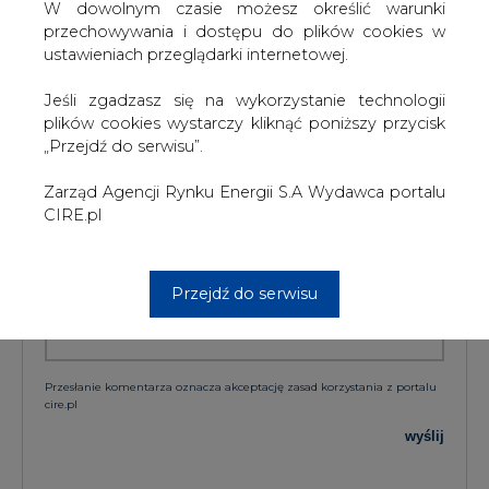
W dowolnym czasie możesz określić warunki
przechowywania i dostępu do plików cookies w
KOMENTARZE
ustawieniach przeglądarki internetowej.
Jeśli zgadzasz się na wykorzystanie technologii
TREŚĆ KOMENTARZA
plików cookies wystarczy kliknąć poniższy przycisk
„Przejdź do serwisu”.
Zarząd Agencji Rynku Energii S.A Wydawca portalu
CIRE.pl
Przejdź do serwisu
PODPIS
Przesłanie komentarza oznacza akceptację zasad korzystania z portalu
cire.pl
wyślij