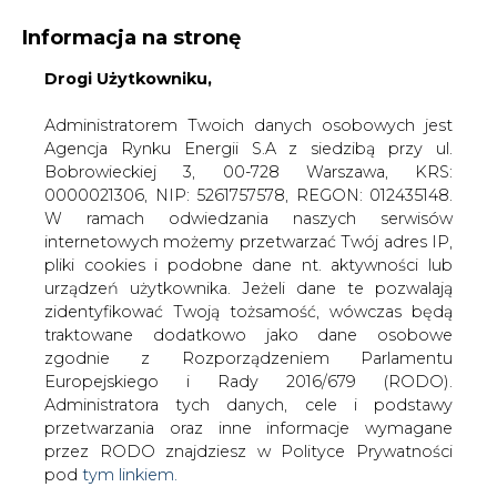
Informacja na stronę
Drogi Użytkowniku,
KONTAKT:
REDAKCJA@CIRE.PL
WYDAWCA PORTALU:
Administratorem Twoich danych osobowych jest
Agencja Rynku Energii S.A z siedzibą przy ul.
A
A
A
WIELKOŚĆ TEKSTU
WYSOKI KONTRAST
Bobrowieckiej 3, 00-728 Warszawa, KRS:
0000021306, NIP: 5261757578, REGON: 012435148.
ZALOGUJ SIĘ
W ramach odwiedzania naszych serwisów
internetowych możemy przetwarzać Twój adres IP,
pliki cookies i podobne dane nt. aktywności lub
urządzeń użytkownika. Jeżeli dane te pozwalają
zidentyfikować Twoją tożsamość, wówczas będą
traktowane dodatkowo jako dane osobowe
zgodnie z Rozporządzeniem Parlamentu
Europejskiego i Rady 2016/679 (RODO).
Administratora tych danych, cele i podstawy
przetwarzania oraz inne informacje wymagane
przez RODO znajdziesz w Polityce Prywatności
pod
tym linkiem.
WŁĄCZ CIRE.TV