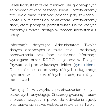
Jeżeli korzystasz także z innych usług dostępnych
za pośrednictwem naszego serwisu, przetwarzamy
też Twoje dane osobowe podane przy zakładaniu
konta lub rejestracji do newslettera. Przetwarzamy
Strona główna
/
SERWIS INFORMACYJNY CIRE
dane, które podajesz, pozostawiasz lub do których
24
/
PKE: konkurs na szóstego członka Zarządu
możemy uzyskać dostęp w ramach korzystania z
Usług.
2007-07-30 00:00
drukuj
Informacje dotyczące Administratora Twoich
skomentuj
danych osobowych a także cele i podstawy
udostępnij
:
przetwarzania oraz inne niezbędne informacje
wymagane przez RODO znajdziesz w Polityce
Prywatności pod wskazanym linkiem (
tym linkiem
).
Dane zbierane na potrzeby różnych usług mogą
PKE: konkurs na szóstego członka
być przetwarzane w różnych celach, na różnych
Zarządu
podstawach.
Pamiętaj, że w związku z przetwarzaniem danych
osobowych przysługuje Ci szereg gwarancji i praw,
a przede wszystkim prawo do odwołania zgody
oraz prawo sprzeciwu wobec przetwarzania Twoich