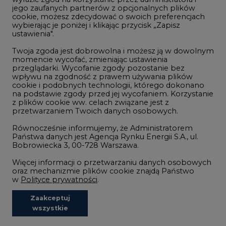
Wodór
jego zaufanych partnerów z opcjonalnych plików
cookie, możesz zdecydować o swoich preferencjach
Górnictwo
wybierając je poniżej i klikając przycisk „Zapisz
ustawienia".
Zmiany klimatyczne
Twoja zgoda jest dobrowolna i możesz ją w dowolnym
momencie wycofać, zmieniając ustawienia
przeglądarki. Wycofanie zgody pozostanie bez
Atom
wpływu na zgodność z prawem używania plików
Fotowoltaika
cookie i podobnych technologii, którego dokonano
na podstawie zgody przed jej wycofaniem. Korzystanie
Offshore wind
z plików cookie ww. celach związane jest z
przetwarzaniem Twoich danych osobowych.
Magazyny energii
Równocześnie informujemy, że Administratorem
Zielone samorządy
Państwa danych jest Agencja Rynku Energii S.A., ul.
Bobrowiecka 3, 00-728 Warszawa.
Zielona gospodarka
Więcej informacji o przetwarzaniu danych osobowych
oraz mechanizmie plików cookie znajdą Państwo
w
Polityce prywatności
.
Zaakceptuj
©2002-
2021 - 2026
-
CIRE.PL
Centrum Informacji o Rynku Energii
wszystkie
REDAKCJA@CIRE.PL
REKLAMA@CIRE.PL