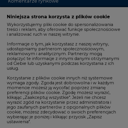
Komentarze rynkowe
Zmiany kadrowe na rynku
Niniejsza strona korzysta z plików cookie
Wykorzystujemy pliki cookie do spersonalizowania
Studio CIRE
treści i reklam, aby oferować funkcje społecznościowe
i analizować ruch w naszej witrynie.
Rozmowy o energetyce
Informacje o tym, jak korzystasz z naszej witryny,
Gospodarka
udostępniamy partnerom społecznościowym,
reklamowym i analitycznym. Partnerzy mogą
Geopolityka
połączyć te informacje z innymi danymi otrzymanymi
LTE450
od Ciebie lub uzyskanymi podczas korzystania z ich
usług.
Korzystanie z plików cookie innych niż systemowe
Innowacje i AI
wymaga zgody. Zgoda jest dobrowolna i w każdym
momencie możesz ją wycofać poprzez zmianę
Telekomunikacja i IT
preferencji plików cookie. Zgodę możesz wyrazić,
klikając „Zaakceptuj wszystkie". Jeżeli nie chcesz
Handel emisjami CO2
wyrazić zgód na korzystanie przez administratora i
Wodór
jego zaufanych partnerów z opcjonalnych plików
cookie, możesz zdecydować o swoich preferencjach
Górnictwo
wybierając je poniżej i klikając przycisk „Zapisz
ustawienia".
Zmiany klimatyczne