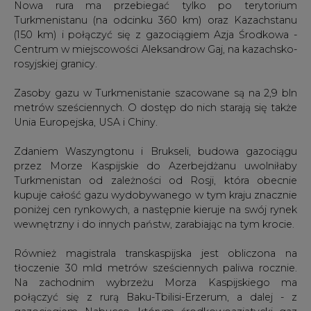
Nowa rura ma przebiegać tylko po terytorium
Turkmenistanu (na odcinku 360 km) oraz Kazachstanu
(150 km) i połączyć się z gazociągiem Azja Środkowa -
Centrum w miejscowości Aleksandrow Gaj, na kazachsko-
rosyjskiej granicy.
Zasoby gazu w Turkmenistanie szacowane są na 2,9 bln
metrów sześciennych. O dostęp do nich starają się także
Unia Europejska, USA i Chiny.
Zdaniem Waszyngtonu i Brukseli, budowa gazociągu
przez Morze Kaspijskie do Azerbejdżanu uwolniłaby
Turkmenistan od zależności od Rosji, która obecnie
kupuje całość gazu wydobywanego w tym kraju znacznie
poniżej cen rynkowych, a następnie kieruje na swój rynek
wewnętrzny i do innych państw, zarabiając na tym krocie.
Również magistrala transkaspijska jest obliczona na
tłoczenie 30 mld metrów sześciennych paliwa rocznie.
Na zachodnim wybrzeżu Morza Kaspijskiego ma
połączyć się z rurą Baku-Tbilisi-Erzerum, a dalej - z