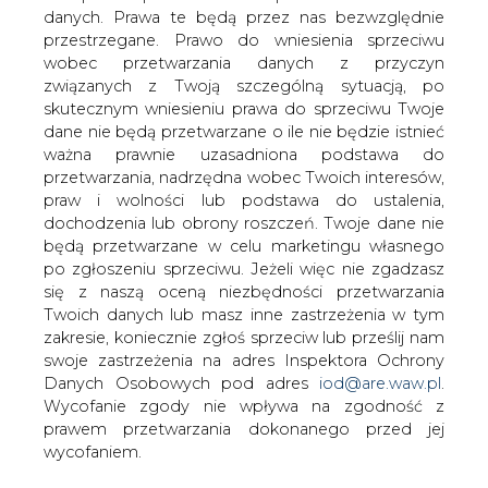
danych. Prawa te będą przez nas bezwzględnie
przestrzegane. Prawo do wniesienia sprzeciwu
wobec przetwarzania danych z przyczyn
Budowa gazociągu nadkaspijskiego, z
związanych z Twoją szczególną sytuacją, po
którym Rosja wiąże nadzieje na
skutecznym wniesieniu prawa do sprzeciwu Twoje
zachowanie kontroli nad eksportem
dane nie będą przetwarzane o ile nie będzie istnieć
gazu ziemnego z Azji Środkowej, stoi
ważna prawnie uzasadniona podstawa do
pod znakiem zapytania - informuje TV
przetwarzania, nadrzędna wobec Twoich interesów,
Biznes powołując się na wtorkową
praw i wolności lub podstawa do ustalenia,
"Niezawisimają Gazietę".
dochodzenia lub obrony roszczeń. Twoje dane nie
będą przetwarzane w celu marketingu własnego
Dziennik wyjaśnia, że prezydent Rosji Władimir Putin
po zgłoszeniu sprzeciwu. Jeżeli więc nie zgadzasz
odwołał wizytę w Aszchabadzie, gdzie 12 września miał
się z naszą oceną niezbędności przetwarzania
podpisać z prezydentami Turkmenistanu i Kazachstanu,
Twoich danych lub masz inne zastrzeżenia w tym
Kurbangułym Berdymuchammedowem i Nursułtanem
zakresie, koniecznie zgłoś sprzeciw lub prześlij nam
Nazarbajewem, porozumienie w sprawie ułożenia tej
swoje zastrzeżenia na adres Inspektora Ochrony
magistrali.
Danych Osobowych pod adres
iod@are.waw.pl
.
Wycofanie zgody nie wpływa na zgodność z
Według "Niezawisimej Gaziety", odwołanie przyjazdu
prawem przetwarzania dokonanego przed jej
Putina do Aszchabadu jest konsekwencją wizyty, którą w
wycofaniem.
sierpniu złożył tam wysłannik Departamentu Stanu USA