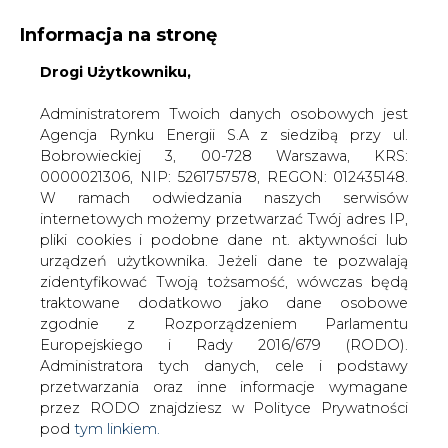
Informacja na stronę
Drogi Użytkowniku,
KONTAKT:
REDAKCJA@CIRE.PL
WYDAWCA PORTALU:
Administratorem Twoich danych osobowych jest
Agencja Rynku Energii S.A z siedzibą przy ul.
A
A
A
WIELKOŚĆ TEKSTU
WYSOKI KONTRAST
Bobrowieckiej 3, 00-728 Warszawa, KRS:
0000021306, NIP: 5261757578, REGON: 012435148.
ZALOGUJ SIĘ
W ramach odwiedzania naszych serwisów
internetowych możemy przetwarzać Twój adres IP,
pliki cookies i podobne dane nt. aktywności lub
urządzeń użytkownika. Jeżeli dane te pozwalają
zidentyfikować Twoją tożsamość, wówczas będą
traktowane dodatkowo jako dane osobowe
zgodnie z Rozporządzeniem Parlamentu
Europejskiego i Rady 2016/679 (RODO).
Administratora tych danych, cele i podstawy
przetwarzania oraz inne informacje wymagane
przez RODO znajdziesz w Polityce Prywatności
pod
tym linkiem.
WŁĄCZ CIRE.TV