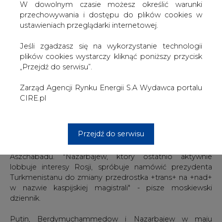
Daniel Sullivan, a podczas której Turkmenistan
W dowolnym czasie możesz określić warunki
zdecydował się na udział w budowie forsowanego przez
przechowywania i dostępu do plików cookies w
Waszyngton gazociągu transkaspijskiego,
ustawieniach przeglądarki internetowej.
alternatywnego wobec rury dookoła Morza Kaspijskiego.
Jeśli zgadzasz się na wykorzystanie technologii
Dziennik dodaje, że pod koniec września
plików cookies wystarczy kliknąć poniższy przycisk
Berdymuchammedow uda się do Nowego Jorku, gdzie
„Przejdź do serwisu”.
wystąpi z trybuny sesji Zgromadzenia Ogólnego
Narodów Zjednoczonych, a także spotka się z szefową
Zarząd Agencji Rynku Energii S.A Wydawca portalu
amerykańskiej dyplomacji Condoleezzą Rice i
CIRE.pl
przedstawicielami kół gospodarczych Stanów
Zjednoczonych.
Zdaniem "Niezawisimej Gaziety", przyszłość gazociągu
Przejdź do serwisu
nadkaspijskiego zamierza wyjaśnić prezydent
Kazachstanu, który 12 września wybiera się do
Aszchabadu. "Nazarbajew, który ostatnio aktywnie
lobbuje interesy Rosji, spróbuje namówić prezydenta
Turkmenistanu do zmiany przedrostka +trans+ na +nad+
w nazwie kaspijskiej magistrali" - pisze moskiewski
dziennik.
Putin, Berdymuchammedow i Nazarbajew w maju