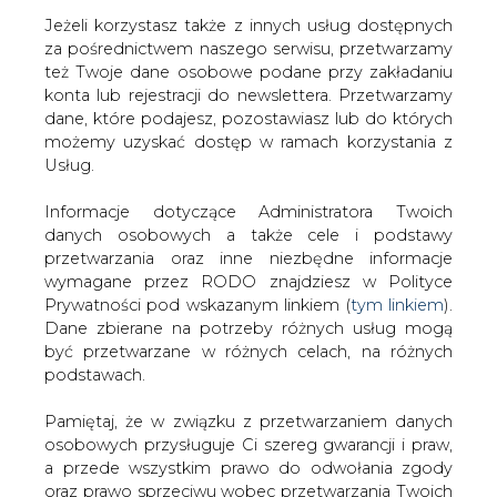
Jeżeli korzystasz także z innych usług dostępnych
za pośrednictwem naszego serwisu, przetwarzamy
też Twoje dane osobowe podane przy zakładaniu
konta lub rejestracji do newslettera. Przetwarzamy
Strona główna
/
SERWIS INFORMACYJNY CIRE
dane, które podajesz, pozostawiasz lub do których
24
/
Budowa gazociągu dookoła Morza Kaspijskiego
możemy uzyskać dostęp w ramach korzystania z
pod znakiem zapytania
Usług.
2007-09-04 00:00
Informacje dotyczące Administratora Twoich
drukuj
danych osobowych a także cele i podstawy
skomentuj
przetwarzania oraz inne niezbędne informacje
udostępnij
:
wymagane przez RODO znajdziesz w Polityce
Prywatności pod wskazanym linkiem (
tym linkiem
).
Dane zbierane na potrzeby różnych usług mogą
być przetwarzane w różnych celach, na różnych
Budowa gazociągu dookoła Morza
podstawach.
Kaspijskiego pod znakiem
zapytania
Pamiętaj, że w związku z przetwarzaniem danych
osobowych przysługuje Ci szereg gwarancji i praw,
a przede wszystkim prawo do odwołania zgody
oraz prawo sprzeciwu wobec przetwarzania Twoich