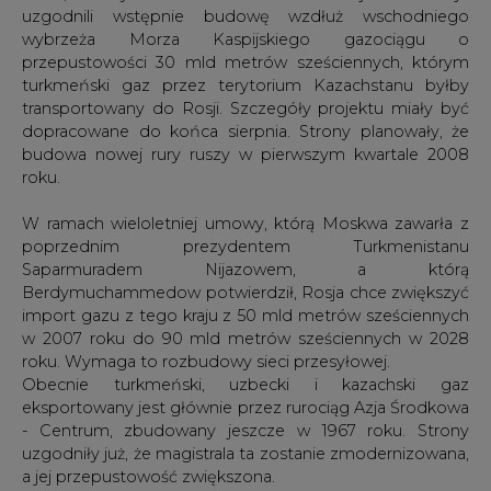
uzgodnili wstępnie budowę wzdłuż wschodniego
wybrzeża Morza Kaspijskiego gazociągu o
przepustowości 30 mld metrów sześciennych, którym
turkmeński gaz przez terytorium Kazachstanu byłby
transportowany do Rosji. Szczegóły projektu miały być
dopracowane do końca sierpnia. Strony planowały, że
budowa nowej rury ruszy w pierwszym kwartale 2008
roku.
W ramach wieloletniej umowy, którą Moskwa zawarła z
poprzednim prezydentem Turkmenistanu
Saparmuradem Nijazowem, a którą
Berdymuchammedow potwierdził, Rosja chce zwiększyć
import gazu z tego kraju z 50 mld metrów sześciennych
w 2007 roku do 90 mld metrów sześciennych w 2028
roku. Wymaga to rozbudowy sieci przesyłowej.
Obecnie turkmeński, uzbecki i kazachski gaz
eksportowany jest głównie przez rurociąg Azja Środkowa
- Centrum, zbudowany jeszcze w 1967 roku. Strony
uzgodniły już, że magistrala ta zostanie zmodernizowana,
a jej przepustowość zwiększona.