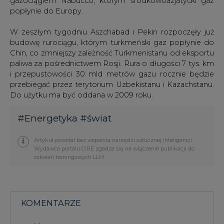
gazociągiem Nabucco, którym środkowoazjatycki gaz
popłynie do Europy.
W zeszłym tygodniu Aszchabad i Pekin rozpoczęły już
budowę rurociągu, którym turkmeński gaz popłynie do
Chin, co zmniejszy zależność Turkmenistanu od eksportu
paliwa za pośrednictwem Rosji. Rura o długości 7 tys. km
i przepustowości 30 mld metrów gazu rocznie będzie
przebiegać przez terytorium Uzbekistanu i Kazachstanu.
Do użytku ma być oddana w 2009 roku.
#
Energetyka
#
świat
Artykuł powstał bez wsparcia narzędzi sztucznej inteligencji.
Wydawca portalu CIRE zgadza się na włączenie publikacji do
szkoleń treningowych LLM.
KOMENTARZE