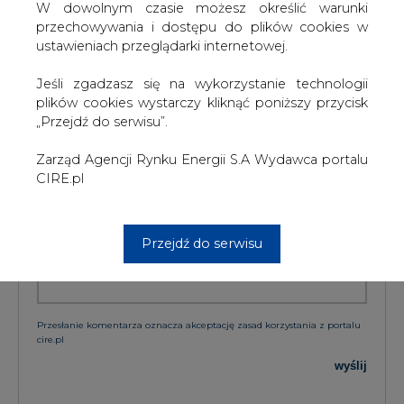
W dowolnym czasie możesz określić warunki
przechowywania i dostępu do plików cookies w
ustawieniach przeglądarki internetowej.
KOMENTARZE
Jeśli zgadzasz się na wykorzystanie technologii
TREŚĆ KOMENTARZA
plików cookies wystarczy kliknąć poniższy przycisk
„Przejdź do serwisu”.
Zarząd Agencji Rynku Energii S.A Wydawca portalu
CIRE.pl
Przejdź do serwisu
PODPIS
Przesłanie komentarza oznacza akceptację zasad korzystania z portalu
cire.pl
wyślij