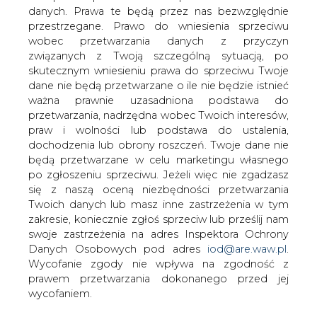
Były szef Lubelskiego Węgla
danych. Prawa te będą przez nas bezwzględnie
przyjmował olbrzymie korzyści
przestrzegane. Prawo do wniesienia sprzeciwu
majątkowe w zamian za sprzedaż
wobec przetwarzania danych z przyczyn
wysokoenergetycznego węgla
związanych z Twoją szczególną sytuacją, po
ukraińskiej elektrowni &#8211; informuje
skutecznym wniesieniu prawa do sprzeciwu Twoje
dane nie będą przetwarzane o ile nie będzie istnieć
Rzeczpospolita.
ważna prawnie uzasadniona podstawa do
W związku z tą sprawą były prezes Bogdanki, Waldemar
przetwarzania, nadrzędna wobec Twoich interesów,
J. został zatrzymany wczoraj przez funkcjonariusze
praw i wolności lub podstawa do ustalenia,
Agencji Bezpieczeństwa Wewnętrznego. W trakcie
dochodzenia lub obrony roszczeń. Twoje dane nie
śledztwa ustalono, że przyjął on od właścicieli firmy
będą przetwarzane w celu marketingu własnego
Czech-Pol i E-Line w sumie 8 milionów 853 tysiące
po zgłoszeniu sprzeciwu. Jeżeli więc nie zgadzasz
dolarów w zamian za sprzedaż węgla po zaniżonych
się z naszą oceną niezbędności przetwarzania
cenach elektrowni na Ukrainie.
Twoich danych lub masz inne zastrzeżenia w tym
zakresie, koniecznie zgłoś sprzeciw lub prześlij nam
#
Energetyka
#
kraj
swoje zastrzeżenia na adres Inspektora Ochrony
Danych Osobowych pod adres
iod@are.waw.pl
.
Wycofanie zgody nie wpływa na zgodność z
Artykuł powstał bez wsparcia narzędzi sztucznej inteligencji.
prawem przetwarzania dokonanego przed jej
Wydawca portalu CIRE zgadza się na włączenie publikacji do
szkoleń treningowych LLM.
wycofaniem.