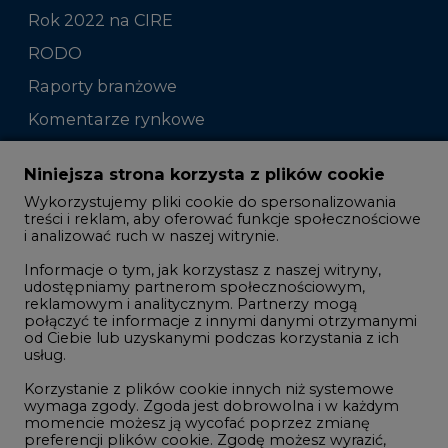
Rok 2022 na CIRE
RODO
Raporty branżowe
Komentarze rynkowe
Zmiany kadrowe na rynku
Niniejsza strona korzysta z plików cookie
Wykorzystujemy pliki cookie do spersonalizowania
Studio CIRE
treści i reklam, aby oferować funkcje społecznościowe
i analizować ruch w naszej witrynie.
Rozmowy o energetyce
Informacje o tym, jak korzystasz z naszej witryny,
Gospodarka
udostępniamy partnerom społecznościowym,
reklamowym i analitycznym. Partnerzy mogą
Geopolityka
połączyć te informacje z innymi danymi otrzymanymi
LTE450
od Ciebie lub uzyskanymi podczas korzystania z ich
usług.
Korzystanie z plików cookie innych niż systemowe
Innowacje i AI
wymaga zgody. Zgoda jest dobrowolna i w każdym
momencie możesz ją wycofać poprzez zmianę
Telekomunikacja i IT
preferencji plików cookie. Zgodę możesz wyrazić,