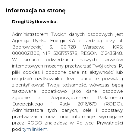
Informacja na stronę
Drogi Użytkowniku,
KONTAKT:
REDAKCJA@CIRE.PL
WYDAWCA PORTALU:
Administratorem Twoich danych osobowych jest
Agencja Rynku Energii S.A z siedzibą przy ul.
A
A
A
WIELKOŚĆ TEKSTU
WYSOKI KONTRAST
Bobrowieckiej 3, 00-728 Warszawa, KRS:
0000021306, NIP: 5261757578, REGON: 012435148.
ZALOGUJ SIĘ
W ramach odwiedzania naszych serwisów
internetowych możemy przetwarzać Twój adres IP,
pliki cookies i podobne dane nt. aktywności lub
urządzeń użytkownika. Jeżeli dane te pozwalają
zidentyfikować Twoją tożsamość, wówczas będą
traktowane dodatkowo jako dane osobowe
zgodnie z Rozporządzeniem Parlamentu
Europejskiego i Rady 2016/679 (RODO).
Administratora tych danych, cele i podstawy
przetwarzania oraz inne informacje wymagane
przez RODO znajdziesz w Polityce Prywatności
pod
tym linkiem.
WŁĄCZ CIRE.TV