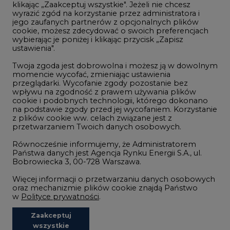
klikając „Zaakceptuj wszystkie". Jeżeli nie chcesz
Handel emisjami CO2
wyrazić zgód na korzystanie przez administratora i
Wodór
jego zaufanych partnerów z opcjonalnych plików
cookie, możesz zdecydować o swoich preferencjach
Górnictwo
wybierając je poniżej i klikając przycisk „Zapisz
ustawienia".
Zmiany klimatyczne
Twoja zgoda jest dobrowolna i możesz ją w dowolnym
momencie wycofać, zmieniając ustawienia
przeglądarki. Wycofanie zgody pozostanie bez
Atom
wpływu na zgodność z prawem używania plików
Fotowoltaika
cookie i podobnych technologii, którego dokonano
na podstawie zgody przed jej wycofaniem. Korzystanie
Offshore wind
z plików cookie ww. celach związane jest z
przetwarzaniem Twoich danych osobowych.
Magazyny energii
Równocześnie informujemy, że Administratorem
Zielone samorządy
Państwa danych jest Agencja Rynku Energii S.A., ul.
Bobrowiecka 3, 00-728 Warszawa.
Zielona gospodarka
Więcej informacji o przetwarzaniu danych osobowych
oraz mechanizmie plików cookie znajdą Państwo
w
Polityce prywatności
.
Zaakceptuj
©2002-
2021 - 2026
-
CIRE.PL
Centrum Informacji o Rynku Energii
wszystkie