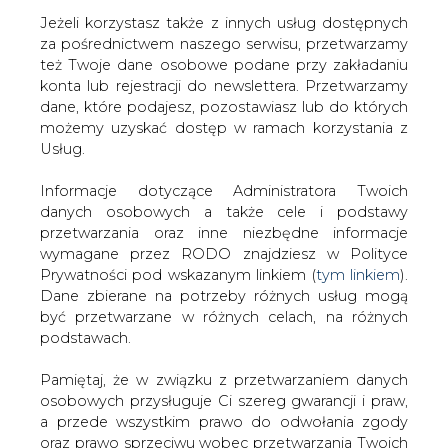
Jeżeli korzystasz także z innych usług dostępnych
za pośrednictwem naszego serwisu, przetwarzamy
też Twoje dane osobowe podane przy zakładaniu
konta lub rejestracji do newslettera. Przetwarzamy
Strona główna
/
SERWIS INFORMACYJNY CIRE
dane, które podajesz, pozostawiasz lub do których
24
/
Były szef Bogdanki zatrzymany
możemy uzyskać dostęp w ramach korzystania z
Usług.
2007-10-10 00:00
drukuj
Informacje dotyczące Administratora Twoich
skomentuj
danych osobowych a także cele i podstawy
udostępnij
:
przetwarzania oraz inne niezbędne informacje
wymagane przez RODO znajdziesz w Polityce
Prywatności pod wskazanym linkiem (
tym linkiem
).
Dane zbierane na potrzeby różnych usług mogą
Były szef Bogdanki zatrzymany
być przetwarzane w różnych celach, na różnych
podstawach.
Pamiętaj, że w związku z przetwarzaniem danych
osobowych przysługuje Ci szereg gwarancji i praw,
a przede wszystkim prawo do odwołania zgody
oraz prawo sprzeciwu wobec przetwarzania Twoich