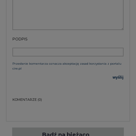
PODPIS
Przesłanie komentarza oznacza akceptację zasad korzystania z portalu
cire.pl
wyślij
KOMENTARZE
(0)
Bądź na bieżąco