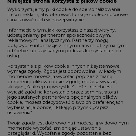
Zmiany kadrowe na rynku
Niniejsza strona korzysta z plików cookie
Wykorzystujemy pliki cookie do spersonalizowania
Studio CIRE
treści i reklam, aby oferować funkcje społecznościowe
i analizować ruch w naszej witrynie.
Rozmowy o energetyce
Informacje o tym, jak korzystasz z naszej witryny,
Gospodarka
udostępniamy partnerom społecznościowym,
reklamowym i analitycznym. Partnerzy mogą
Geopolityka
połączyć te informacje z innymi danymi otrzymanymi
LTE450
od Ciebie lub uzyskanymi podczas korzystania z ich
usług.
Korzystanie z plików cookie innych niż systemowe
Innowacje i AI
wymaga zgody. Zgoda jest dobrowolna i w każdym
momencie możesz ją wycofać poprzez zmianę
Telekomunikacja i IT
preferencji plików cookie. Zgodę możesz wyrazić,
klikając „Zaakceptuj wszystkie". Jeżeli nie chcesz
Handel emisjami CO2
wyrazić zgód na korzystanie przez administratora i
Wodór
jego zaufanych partnerów z opcjonalnych plików
cookie, możesz zdecydować o swoich preferencjach
Górnictwo
wybierając je poniżej i klikając przycisk „Zapisz
ustawienia".
Zmiany klimatyczne
Twoja zgoda jest dobrowolna i możesz ją w dowolnym
momencie wycofać, zmieniając ustawienia
przeglądarki. Wycofanie zgody pozostanie bez
Atom