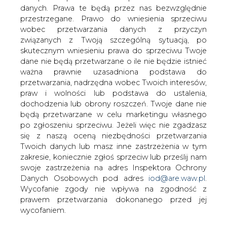
danych. Prawa te będą przez nas bezwzględnie
Wartość Polskiej Grupy Energetycznej
przestrzegane. Prawo do wniesienia sprzeciwu
(PGE), która w IV kw. 2008 roku
wobec przetwarzania danych z przyczyn
zadebiutuje na giełdzie, ma wzrosnąć
związanych z Twoją szczególną sytuacją, po
do 70-85 mld zł do 2012 roku z 27 mld zł
skutecznym wniesieniu prawa do sprzeciwu Twoje
obecnie, poinformował we wtorek
dane nie będą przetwarzane o ile nie będzie istnieć
prezes PGE Paweł Urbański.
ważna prawnie uzasadniona podstawa do
przetwarzania, nadrzędna wobec Twoich interesów,
"Aspiracją firmy jest potrojenie wartości w latach 2008-
praw i wolności lub podstawa do ustalenia,
2012" - powiedział Urbański podczas prezentacji nowej
dochodzenia lub obrony roszczeń. Twoje dane nie
kampanii reklamowej spółki. Dodał, że spodziewa się, że
będą przetwarzane w celu marketingu własnego
wartość spółki w 2012 roku wyniesie 70-85 mld zł w
po zgłoszeniu sprzeciwu. Jeżeli więc nie zgadzasz
porównaniu do sumy aktywów netto firm, wchodzących
się z naszą oceną niezbędności przetwarzania
w skład PGE, wynoszącej 27 mld zł na dzień konsolidacji.
Twoich danych lub masz inne zastrzeżenia w tym
zakresie, koniecznie zgłoś sprzeciw lub prześlij nam
Urbański poinformował, że wzrost wartości będzie też
swoje zastrzeżenia na adres Inspektora Ochrony
związany z akwizycjami spółki. "Będziemy się głównie
Danych Osobowych pod adres
iod@are.waw.pl
.
koncentrować na rynku polskim, ale przewiduję także
Wycofanie zgody nie wpływa na zgodność z
kilka akwizycji za granicą, w Europie Centralnej i
prawem przetwarzania dokonanego przed jej
Wschodniej" - powiedział. Podkreślił, że do grupy
wycofaniem.
aktywów zagranicznych zalicza udział w elektrowni