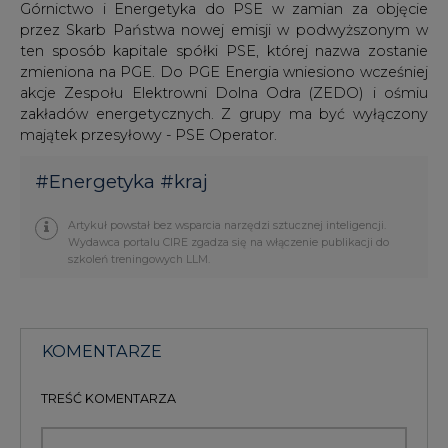
Górnictwo i Energetyka do PSE w zamian za objęcie
przez Skarb Państwa nowej emisji w podwyższonym w
ten sposób kapitale spółki PSE, której nazwa zostanie
zmieniona na PGE. Do PGE Energia wniesiono wcześniej
akcje Zespołu Elektrowni Dolna Odra (ZEDO) i ośmiu
zakładów energetycznych. Z grupy ma być wyłączony
majątek przesyłowy - PSE Operator.
#
Energetyka
#
kraj
Artykuł powstał bez wsparcia narzędzi sztucznej inteligencji.
Wydawca portalu CIRE zgadza się na włączenie publikacji do
szkoleń treningowych LLM.
KOMENTARZE
TREŚĆ KOMENTARZA