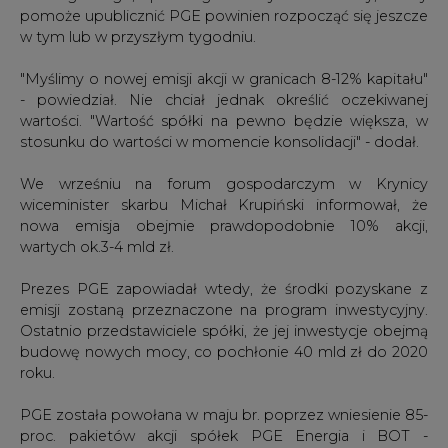
pomoże upublicznić PGE powinien rozpocząć się jeszcze
w tym lub w przyszłym tygodniu.
"Myślimy o nowej emisji akcji w granicach 8-12% kapitału"
- powiedział. Nie chciał jednak określić oczekiwanej
wartości. "Wartość spółki na pewno będzie większa, w
stosunku do wartości w momencie konsolidacji" - dodał.
We wrześniu na forum gospodarczym w Krynicy
wiceminister skarbu Michał Krupiński informował, że
nowa emisja obejmie prawdopodobnie 10% akcji,
wartych ok.3-4 mld zł.
Prezes PGE zapowiadał wtedy, że środki pozyskane z
emisji zostaną przeznaczone na program inwestycyjny.
Ostatnio przedstawiciele spółki, że jej inwestycje obejmą
budowę nowych mocy, co pochłonie 40 mld zł do 2020
roku.
PGE została powołana w maju br. poprzez wniesienie 85-
proc. pakietów akcji spółek PGE Energia i BOT -