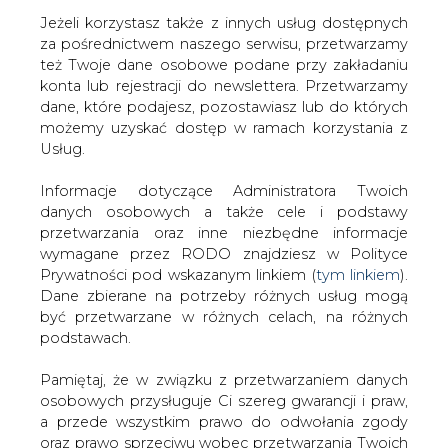
Jeżeli korzystasz także z innych usług dostępnych
za pośrednictwem naszego serwisu, przetwarzamy
też Twoje dane osobowe podane przy zakładaniu
konta lub rejestracji do newslettera. Przetwarzamy
Strona główna
/
SERWIS INFORMACYJNY CIRE
dane, które podajesz, pozostawiasz lub do których
24
/
PGE. Wartość firmy wzrośnie trzykrotnie
możemy uzyskać dostęp w ramach korzystania z
Usług.
2007-10-30 00:00
drukuj
Informacje dotyczące Administratora Twoich
skomentuj
danych osobowych a także cele i podstawy
udostępnij
:
przetwarzania oraz inne niezbędne informacje
wymagane przez RODO znajdziesz w Polityce
Prywatności pod wskazanym linkiem (
tym linkiem
).
Dane zbierane na potrzeby różnych usług mogą
PGE. Wartość firmy wzrośnie
być przetwarzane w różnych celach, na różnych
trzykrotnie
podstawach.
Pamiętaj, że w związku z przetwarzaniem danych
osobowych przysługuje Ci szereg gwarancji i praw,
a przede wszystkim prawo do odwołania zgody
oraz prawo sprzeciwu wobec przetwarzania Twoich