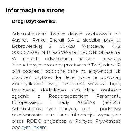
Informacja na stronę
Drogi Użytkowniku,
KONTAKT:
REDAKCJA@CIRE.PL
WYDAWCA PORTALU:
Administratorem Twoich danych osobowych jest
Agencja Rynku Energii S.A z siedzibą przy ul.
A
A
A
WIELKOŚĆ TEKSTU
WYSOKI KONTRAST
Bobrowieckiej 3, 00-728 Warszawa, KRS:
0000021306, NIP: 5261757578, REGON: 012435148.
ZALOGUJ SIĘ
W ramach odwiedzania naszych serwisów
internetowych możemy przetwarzać Twój adres IP,
pliki cookies i podobne dane nt. aktywności lub
urządzeń użytkownika. Jeżeli dane te pozwalają
zidentyfikować Twoją tożsamość, wówczas będą
traktowane dodatkowo jako dane osobowe
zgodnie z Rozporządzeniem Parlamentu
Europejskiego i Rady 2016/679 (RODO).
Administratora tych danych, cele i podstawy
przetwarzania oraz inne informacje wymagane
przez RODO znajdziesz w Polityce Prywatności
pod
tym linkiem.
WŁĄCZ CIRE.TV