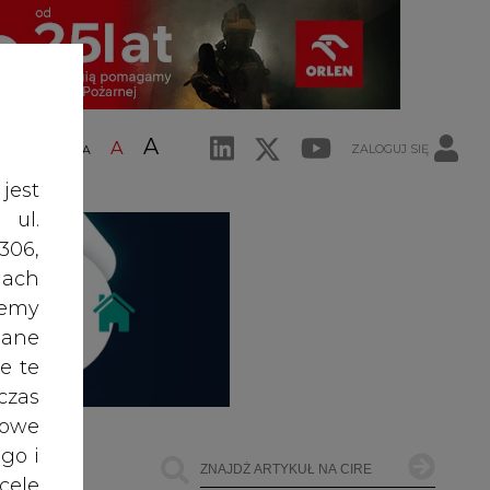
A
A
ZALOGUJ SIĘ
ŚĆ TEKSTU
A
jest
 ul.
306,
ach
żemy
dane
e te
czas
owe
go i
cele