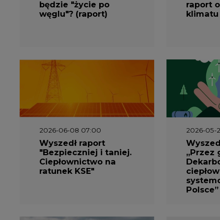
będzie "życie po
raport o
węglu"? (raport)
klimatu
2026-06-08 07:00
2026-05-2
Wyszedł raport
Wyszedł
"Bezpieczniej i taniej.
„Przez 
Ciepłownictwo na
Dekarbo
ratunek KSE"
ciepłow
system
Polsce”