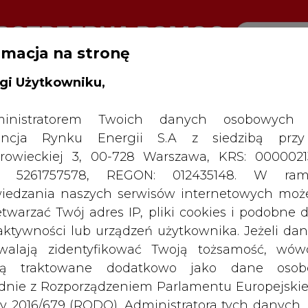
rmacja na stronę
gi Użytkowniku,
RTALU:
WIELKO
WYSOKI KONTRAST
inistratorem Twoich danych osobowych 
ncja Rynku Energii S.A z siedzibą przy
rowieckiej 3, 00-728 Warszawa, KRS: 0000021
P: 5261757578, REGON: 012435148. W ram
iedzania naszych serwisów internetowych mo
etwarzać Twój adres IP, pliki cookies i podobne 
 aktywności lub urządzeń użytkownika. Jeżeli dan
walają zidentyfikować Twoją tożsamość, wów
dą traktowane dodatkowo jako dane osob
dnie z Rozporządzeniem Parlamentu Europejskie
y 2016/679 (RODO). Administratora tych danych, 