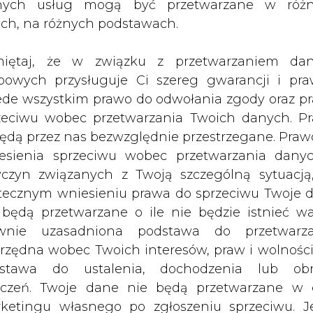
nych usług mogą być przetwarzane w róż
za Onichimowskiego.
ach, na różnych podstawach.
ie rady nadzorczej TGE, którego przedmiotem o
iętaj, że w związku z przetwarzaniem da
bowych przysługuje Ci szereg gwarancji i pra
oman Jarosiński, reprezentujący w radzie ZE PA
ede wszystkim prawo do odwołania zgody oraz p
ż zostało w niej już tylko siedmiu z ośmiu wymaga
zeciwu wobec przetwarzania Twoich danych. P
będą przez nas bezwzględnie przestrzegane. Praw
esienia sprzeciwu wobec przetwarzania dany
madzenie akcjonariuszy TGE, w programie któreg
yczyn związanych z Twoją szczególną sytuacją
tecznym wniesieniu prawa do sprzeciwu Twoje 
 będą przetwarzane o ile nie będzie istnieć w
Artykuł powstał bez wsparcia narzędzi sztucznej
inteligencji. Wydawca portalu CIRE zgadza się na włącz
wnie uzasadniona podstawa do przetwarza
publikacji do szkoleń treningowych LLM.
rzędna wobec Twoich interesów, praw i wolności
stawa do ustalenia, dochodzenia lub ob
zczeń. Twoje dane nie będą przetwarzane w 
ketingu własnego po zgłoszeniu sprzeciwu. Je