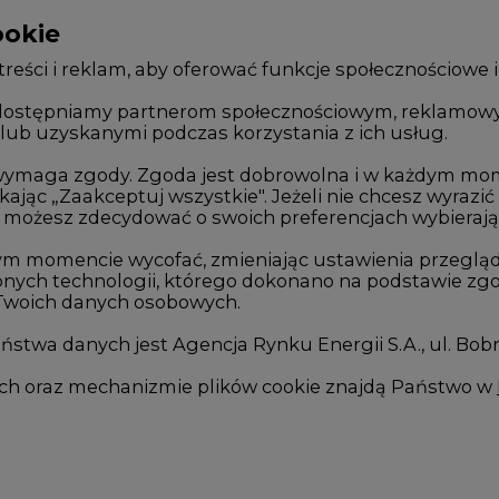
ookie
WYDAWCA PORTALU
reści i reklam, aby oferować funkcje społecznościowe i
, udostępniamy partnerom społecznościowym, reklamow
lub uzyskanymi podczas korzystania z ich usług.
Zmiany kadrowe na rynku
Innowacje 
Studio CIRE
Telekomuni
e wymaga zgody. Zgoda jest dobrowolna i w każdym mo
kając „Zaakceptuj wszystkie". Jeżeli nie chcesz wyrazić
Rozmowy o energetyce
Handel em
możesz zdecydować o swoich preferencjach wybierając je
Gospodarka
Wodór
ym momencie wycofać, zmieniając ustawienia przegląd
nych technologii, którego dokonano na podstawie zgod
Geopolityka
Górnictwo
 Twoich danych osobowych.
LTE450
Zmiany kl
stwa danych jest Agencja Rynku Energii S.A., ul. Bob
we
ych oraz mechanizmie plików cookie znajdą Państwo w
I