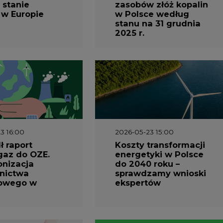
 stanie
zasobów złóż kopalin
 w Europie
w Polsce według
stanu na 31 grudnia
2025 r.
3 16:00
2026-05-23 15:00
 raport
Koszty transformacji
gaz do OZE.
energetyki w Polsce
nizacja
do 2040 roku –
nictwa
sprawdzamy wnioski
owego w
ekspertów