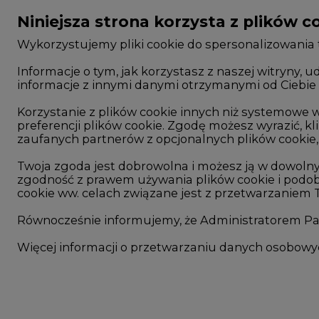
Niniejsza strona korzysta z plików c
Wykorzystujemy pliki cookie do spersonalizowania t
Informacje o tym, jak korzystasz z naszej witryny
informacje z innymi danymi otrzymanymi od Ciebie 
CIRE - kim jesteśmy
Rok 2025 na CIRE
Reklamuj się na CIRE
Rok 2024 na CIRE
Korzystanie z plików cookie innych niż systemow
preferencji plików cookie. Zgodę możesz wyrazić, kli
Patronat medialny CIRE
Rok 2023 na CIRE
zaufanych partnerów z opcjonalnych plików cookie, 
ARE - wydawca portalu CIRE
Rok 2022 na CIRE
Twoja zgoda jest dobrowolna i możesz ją w dowoln
zgodność z prawem używania plików cookie i podob
Zasady korzystania z portalu
RODO
cookie ww. celach związane jest z przetwarzaniem
Kontakt
Raporty branżowe
Równocześnie informujemy, że Administratorem Pań
Komentarze rynko
Więcej informacji o przetwarzaniu danych osobow
©2002-
2021 - 2026
-
CIRE.PL
-
CENTRUM INFORMACJI O RYNKU ENERGI