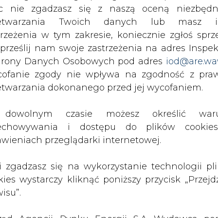
c nie zgadzasz się z naszą oceną niezbędn
PODPIS
zetwarzania Twoich danych lub masz i
trzeżenia w tym zakresie, koniecznie zgłoś sprz
 prześlij nam swoje zastrzeżenia na adres Inspek
rony Danych Osobowych pod adres
iod@are.wa
Przesłanie komentarza oznacza akceptację zasad korzystania
z portalu cire.pl
ofanie zgody nie wpływa na zgodność z pr
wyślij
etwarzania dokonanego przed jej wycofaniem.
dowolnym czasie możesz określić waru
echowywania i dostępu do plików cooki
awieniach przeglądarki internetowej.
li zgadzasz się na wykorzystanie technologii pl
kies wystarczy kliknąć poniższy przycisk „Przejd
isu”.
rzymywanie treści marketingowych w postaci newslettera