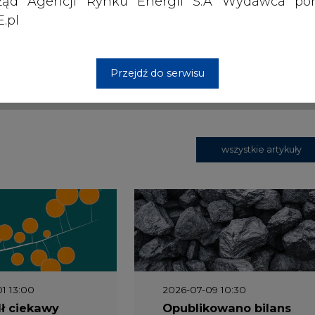
ząd Agencji Rynku Energii S.A Wydawca por
 siedzibą w Warszawie.
.pl
 nas Państwa danych osobowych, w tym informacje o
Przejdź do serwisu
lityce prywatności.
wszystkie artykuły
1 13:00
2026-07-09 10:30
ł ciekawy
Opublikowano bilans