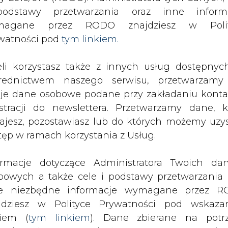
odstawy przetwarzania oraz inne inform
magane przez RODO znajdziesz w Polit
SPODARKA
ZMIANY KADROWE NA RYNKU
CIEP
watności pod
tym linkiem.
eli korzystasz także z innych usług dostępnyc
ędzie zmian w zarządzie TGE
rednictwem naszego serwisu, przetwarzamy
drukuj
skomentuj
udostępnij
:
je dane osobowe podane przy zakładaniu konta
estracji do newslettera. Przetwarzamy dane, k
ajesz, pozostawiasz lub do których możemy uzy
tęp w ramach korzystania z Usług.
dzie TGE
ormacje dotyczące Administratora Twoich da
bowych a także cele i podstawy przetwarzania 
e niezbędne informacje wymagane przez 
jdziesz w Polityce Prywatności pod wskaz
kiem (
tym linkiem
). Dane zbierane na potr
;, MSP nie udało się odwołać prezes