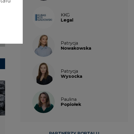
talu
KKG
Legal
Patrycja
Nowakowska
Patrycja
Wysocka
Paulina
Popiołek
PARTNERZY PORTALU