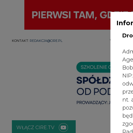
Info
Dro
WYDAWCA PO
KONTAKT:
REDAKCJA@CIRE.PL
Adm
Age
Bob
NI
odw
prz
nt.
poz
bę
zgo
WŁĄCZ CIRE.TV
Rad