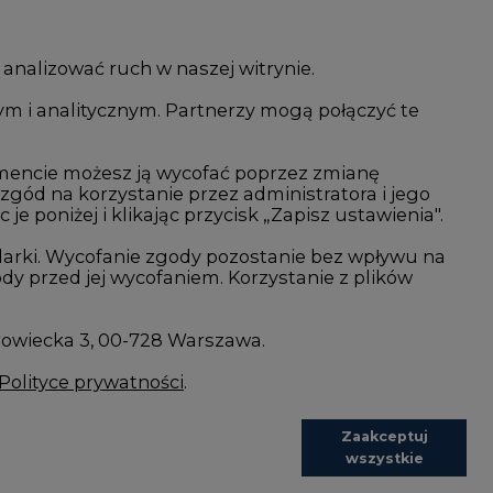
 analizować ruch w naszej witrynie.
ym i analitycznym. Partnerzy mogą połączyć te
i AI
Atom
kacja i IT
Fotowoltaika
mencie możesz ją wycofać poprzez zmianę
 zgód na korzystanie przez administratora i jego
isjami CO2
Offshore wind
 poniżej i klikając przycisk „Zapisz ustawienia".
Magazyny energii
arki. Wycofanie zgody pozostanie bez wpływu na
y przed jej wycofaniem. Korzystanie z plików
Zielone samorządy
imatyczne
Zielona gospodarka
rowiecka 3, 00-728 Warszawa.
Polityce prywatności
.
Zaakceptuj
wszystkie
REDAKCJA@CIRE.PL
REKLAMA@CIRE.PL