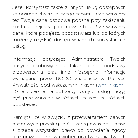
Jeżeli korzystasz także z innych usług dostępnych
za pośrednictwem naszego serwisu, przetwarzamy
też Twoje dane osobowe podane przy zakładaniu
konta lub rejestracji do newslettera. Przetwarzamy
Strona główna
/
SERWIS INFORMACYJNY CIRE
dane, które podajesz, pozostawiasz lub do których
24
/
Zmiany w Zarządzie ARE
możemy uzyskać dostęp w ramach korzystania z
Usług.
2008-01-17 00:00
drukuj
Informacje dotyczące Administratora Twoich
skomentuj
danych osobowych a także cele i podstawy
udostępnij
:
przetwarzania oraz inne niezbędne informacje
wymagane przez RODO znajdziesz w Polityce
Prywatności pod wskazanym linkiem (
tym linkiem
).
Dane zbierane na potrzeby różnych usług mogą
Zmiany w Zarządzie ARE
być przetwarzane w różnych celach, na różnych
podstawach.
Pamiętaj, że w związku z przetwarzaniem danych
osobowych przysługuje Ci szereg gwarancji i praw,
a przede wszystkim prawo do odwołania zgody
oraz prawo sprzeciwu wobec przetwarzania Twoich