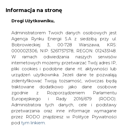
Informacja na stronę
Drogi Użytkowniku,
KONTAKT:
REDAKCJA@CIRE.PL
WYDAWCA PORTALU:
Administratorem Twoich danych osobowych jest
Agencja Rynku Energii S.A z siedzibą przy ul.
A
A
A
WIELKOŚĆ TEKSTU
WYSOKI KONTRAST
Bobrowieckiej 3, 00-728 Warszawa, KRS:
0000021306, NIP: 5261757578, REGON: 012435148.
ZALOGUJ SIĘ
W ramach odwiedzania naszych serwisów
internetowych możemy przetwarzać Twój adres IP,
pliki cookies i podobne dane nt. aktywności lub
urządzeń użytkownika. Jeżeli dane te pozwalają
zidentyfikować Twoją tożsamość, wówczas będą
traktowane dodatkowo jako dane osobowe
zgodnie z Rozporządzeniem Parlamentu
Europejskiego i Rady 2016/679 (RODO).
Administratora tych danych, cele i podstawy
przetwarzania oraz inne informacje wymagane
przez RODO znajdziesz w Polityce Prywatności
pod
tym linkiem.
WŁĄCZ CIRE.TV