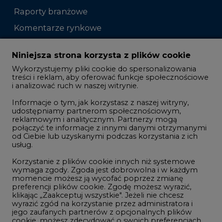
Raporty branżowe
Komentarze rynkowe
Zmiany kadrowe na rynku
Niniejsza strona korzysta z plików cookie
Wykorzystujemy pliki cookie do spersonalizowania
Studio CIRE
treści i reklam, aby oferować funkcje społecznościowe
i analizować ruch w naszej witrynie.
Rozmowy o energetyce
Informacje o tym, jak korzystasz z naszej witryny,
Gospodarka
udostępniamy partnerom społecznościowym,
reklamowym i analitycznym. Partnerzy mogą
Geopolityka
połączyć te informacje z innymi danymi otrzymanymi
LTE450
od Ciebie lub uzyskanymi podczas korzystania z ich
usług.
Korzystanie z plików cookie innych niż systemowe
Innowacje i AI
wymaga zgody. Zgoda jest dobrowolna i w każdym
momencie możesz ją wycofać poprzez zmianę
Telekomunikacja i IT
preferencji plików cookie. Zgodę możesz wyrazić,
klikając „Zaakceptuj wszystkie". Jeżeli nie chcesz
Handel emisjami CO2
wyrazić zgód na korzystanie przez administratora i
Wodór
jego zaufanych partnerów z opcjonalnych plików
cookie, możesz zdecydować o swoich preferencjach