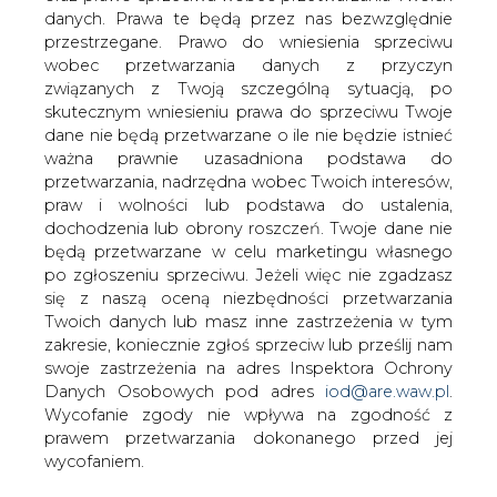
W dniu 16 stycznia 2008 r. Rada
danych. Prawa te będą przez nas bezwzględnie
Nadzorcza odwołała Zarząd ARE S.A. w
przestrzegane. Prawo do wniesienia sprzeciwu
osobach A. Rajchela i G. Misia.
wobec przetwarzania danych z przyczyn
Powodem odwołania były wyniki
związanych z Twoją szczególną sytuacją, po
finansowe Spółki, szczególnie w
skutecznym wniesieniu prawa do sprzeciwu Twoje
czwartym kwartale 2007 r.
dane nie będą przetwarzane o ile nie będzie istnieć
ważna prawnie uzasadniona podstawa do
Jednocześnie Rada Nadzorcza wszczęła procedurę
przetwarzania, nadrzędna wobec Twoich interesów,
wyboru nowego Zarządu w drodze konkursu. Oficjalne
praw i wolności lub podstawa do ustalenia,
ogłoszenie postępowania konkursowego odbędzie się w
dochodzenia lub obrony roszczeń. Twoje dane nie
najbliższym czasie.
będą przetwarzane w celu marketingu własnego
po zgłoszeniu sprzeciwu. Jeżeli więc nie zgadzasz
#
Energetyka
#
kraj
się z naszą oceną niezbędności przetwarzania
Twoich danych lub masz inne zastrzeżenia w tym
zakresie, koniecznie zgłoś sprzeciw lub prześlij nam
Artykuł powstał bez wsparcia narzędzi sztucznej inteligencji.
swoje zastrzeżenia na adres Inspektora Ochrony
Wydawca portalu CIRE zgadza się na włączenie publikacji do
szkoleń treningowych LLM.
Danych Osobowych pod adres
iod@are.waw.pl
.
Wycofanie zgody nie wpływa na zgodność z
prawem przetwarzania dokonanego przed jej
wycofaniem.
KOMENTARZE