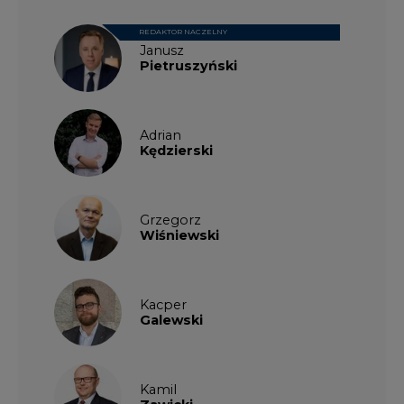
REDAKTOR NACZELNY
Janusz
Pietruszyński
Adrian
Kędzierski
Grzegorz
Wiśniewski
Kacper
Galewski
Kamil
Zawicki