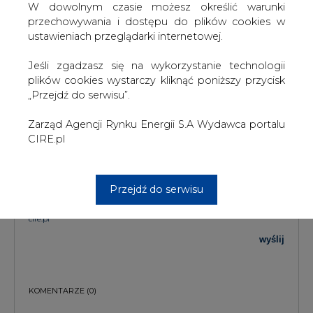
W dowolnym czasie możesz określić warunki
przechowywania i dostępu do plików cookies w
TREŚĆ KOMENTARZA
ustawieniach przeglądarki internetowej.
Jeśli zgadzasz się na wykorzystanie technologii
plików cookies wystarczy kliknąć poniższy przycisk
„Przejdź do serwisu”.
Zarząd Agencji Rynku Energii S.A Wydawca portalu
CIRE.pl
PODPIS
Przejdź do serwisu
Przesłanie komentarza oznacza akceptację zasad korzystania z portalu
cire.pl
wyślij
KOMENTARZE
(0)