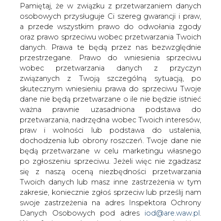
zainwestować 15 mld USD w badania
danych. Prawa te będą przez nas bezwzględnie
nad alternatywnymi źródłami energii -
przestrzegane. Prawo do wniesienia sprzeciwu
wobec przetwarzania danych z przyczyn
pisze Puls Biznesu.
związanych z Twoją szczególną sytuacją, po
Potentat naftowy zamierza zainwestować między innymi
skutecznym wniesieniu prawa do sprzeciwu Twoje
w budowę największej na świecie elektrowni wodorowej.
dane nie będą przetwarzane o ile nie będzie istnieć
W projekcie wezmą udział również BP - brytyjski koncern
ważna prawnie uzasadniona podstawa do
naftowy oraz Rio Tinto - brytyjsko-australijski gigant
przetwarzania, nadrzędna wobec Twoich interesów,
górniczy.
praw i wolności lub podstawa do ustalenia,
dochodzenia lub obrony roszczeń. Twoje dane nie
#
Energetyka
#
świat
będą przetwarzane w celu marketingu własnego
po zgłoszeniu sprzeciwu. Jeżeli więc nie zgadzasz
się z naszą oceną niezbędności przetwarzania
Artykuł powstał bez wsparcia narzędzi sztucznej inteligencji.
Twoich danych lub masz inne zastrzeżenia w tym
Wydawca portalu CIRE zgadza się na włączenie publikacji do
szkoleń treningowych LLM.
zakresie, koniecznie zgłoś sprzeciw lub prześlij nam
swoje zastrzeżenia na adres Inspektora Ochrony
Danych Osobowych pod adres
iod@are.waw.pl
.
Wycofanie zgody nie wpływa na zgodność z
prawem przetwarzania dokonanego przed jej
KOMENTARZE
wycofaniem.
TREŚĆ KOMENTARZA