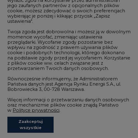
Zmiany klimatyczne
Twoja zgoda jest dobrowolna i możesz ją w dowolnym
momencie wycofać, zmieniając ustawienia
przeglądarki. Wycofanie zgody pozostanie bez
Atom
wpływu na zgodność z prawem używania plików
Fotowoltaika
cookie i podobnych technologii, którego dokonano
na podstawie zgody przed jej wycofaniem. Korzystanie
Offshore wind
z plików cookie ww. celach związane jest z
przetwarzaniem Twoich danych osobowych.
Magazyny energii
Równocześnie informujemy, że Administratorem
Zielone samorządy
Państwa danych jest Agencja Rynku Energii S.A., ul.
Bobrowiecka 3, 00-728 Warszawa.
Zielona gospodarka
Więcej informacji o przetwarzaniu danych osobowych
oraz mechanizmie plików cookie znajdą Państwo
w
Polityce prywatności
.
Zaakceptuj
©2002-
2021 - 2026
-
CIRE.PL
Centrum Informacji o Rynku Energii
wszystkie
REDAKCJA@CIRE.PL
REKLAMA@CIRE.PL
Niezbędne pliki cookies
Funkcjonalne pliki cookies
Analityczne pliki cookies