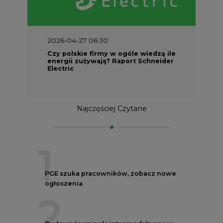
2026-04-27 06:30
Czy polskie firmy w ogóle wiedzą ile
energii zużywają? Raport Schneider
Electric
Najczęściej Czytane
1
PGE szuka pracowników, zobacz nowe
ogłoszenia
2
Budowa terminala intermodalnego w
Zabrzu wkracza w końcowy etap
realizacji