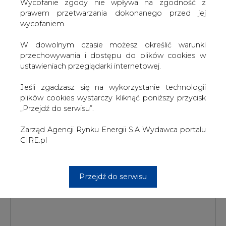
W dowolnym czasie możesz określić warunki
przechowywania i dostępu do plików cookies w
ustawieniach przeglądarki internetowej.
Jeśli zgadzasz się na wykorzystanie technologii
plików cookies wystarczy kliknąć poniższy przycisk
„Przejdź do serwisu”.
PODPIS
Zarząd Agencji Rynku Energii S.A Wydawca portalu
CIRE.pl
Przesłanie komentarza oznacza akceptację zasad korzystania z portalu
Przejdź do serwisu
cire.pl
wyślij
KOMENTARZE
(0)