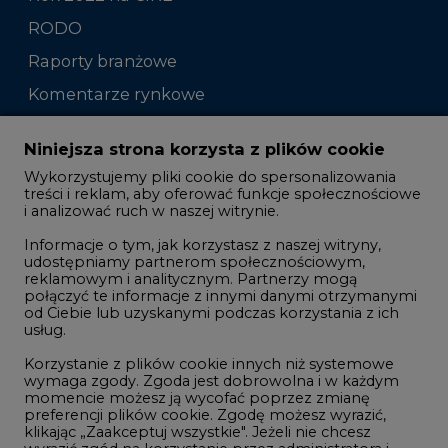
Komentarze rynkowe
Zmiany kadrowe na rynku
Niniejsza strona korzysta z plików cookie
Wykorzystujemy pliki cookie do spersonalizowania
Studio CIRE
treści i reklam, aby oferować funkcje społecznościowe
i analizować ruch w naszej witrynie.
Rozmowy o energetyce
Informacje o tym, jak korzystasz z naszej witryny,
Gospodarka
udostępniamy partnerom społecznościowym,
reklamowym i analitycznym. Partnerzy mogą
Geopolityka
połączyć te informacje z innymi danymi otrzymanymi
LTE450
od Ciebie lub uzyskanymi podczas korzystania z ich
usług.
Korzystanie z plików cookie innych niż systemowe
Innowacje i AI
wymaga zgody. Zgoda jest dobrowolna i w każdym
momencie możesz ją wycofać poprzez zmianę
Telekomunikacja i IT
preferencji plików cookie. Zgodę możesz wyrazić,
klikając „Zaakceptuj wszystkie". Jeżeli nie chcesz
Handel emisjami CO2
wyrazić zgód na korzystanie przez administratora i
Wodór
jego zaufanych partnerów z opcjonalnych plików
cookie, możesz zdecydować o swoich preferencjach
Górnictwo
wybierając je poniżej i klikając przycisk „Zapisz
ustawienia".