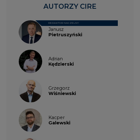
Janusz
Pietruszyński
Adrian
Kędzierski
Grzegorz
Wiśniewski
Kacper
Galewski
Kamil
Zawicki