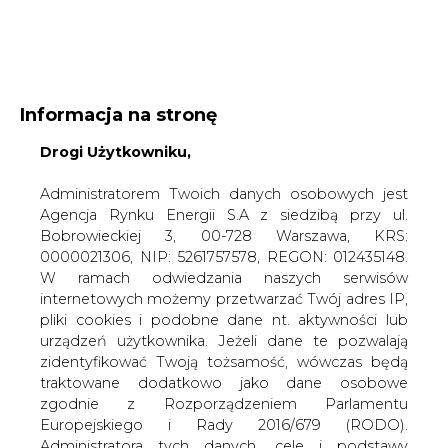
WYDAWCA PORTALU:
Informacja na stronę
A
A
A
Drogi Użytkowniku,
WIELKOŚĆ TEKSTU
WYSOKI KONTRAST
ZALOGUJ SIĘ
Administratorem Twoich danych osobowych jest
Agencja Rynku Energii S.A z siedzibą przy ul.
Bobrowieckiej 3, 00-728 Warszawa, KRS:
0000021306, NIP: 5261757578, REGON: 012435148.
W ramach odwiedzania naszych serwisów
internetowych możemy przetwarzać Twój adres IP,
pliki cookies i podobne dane nt. aktywności lub
urządzeń użytkownika. Jeżeli dane te pozwalają
zidentyfikować Twoją tożsamość, wówczas będą
traktowane dodatkowo jako dane osobowe
zgodnie z Rozporządzeniem Parlamentu
Europejskiego i Rady 2016/679 (RODO).
WŁĄCZ CIRE.TV
Administratora tych danych, cele i podstawy
przetwarzania oraz inne informacje wymagane
przez RODO znajdziesz w Polityce Prywatności
pod
tym linkiem.