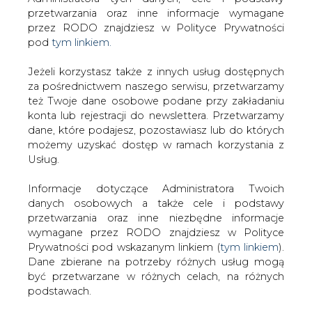
Strona główna
/
SERWIS INFORMACYJNY CIRE
Jeżeli korzystasz także z innych usług dostępnych
24
/
Zjednoczone Emiraty Arabskie szukają alternatywy
za pośrednictwem naszego serwisu, przetwarzamy
też Twoje dane osobowe podane przy zakładaniu
2008-01-22 00:00
konta lub rejestracji do newslettera. Przetwarzamy
drukuj
dane, które podajesz, pozostawiasz lub do których
skomentuj
możemy uzyskać dostęp w ramach korzystania z
Usług.
udostępnij
:
Informacje dotyczące Administratora Twoich
danych osobowych a także cele i podstawy
Zjednoczone Emiraty Arabskie
przetwarzania oraz inne niezbędne informacje
szukają alternatywy
wymagane przez RODO znajdziesz w Polityce
Prywatności pod wskazanym linkiem (
tym linkiem
).
Dane zbierane na potrzeby różnych usług mogą
być przetwarzane w różnych celach, na różnych
podstawach.
Pamiętaj, że w związku z przetwarzaniem danych
Zjednoczone Emiraty Arabskie
osobowych przysługuje Ci szereg gwarancji i praw,
posiadające ponad 8 proc. światowych
a przede wszystkim prawo do odwołania zgody
zasobów ropy naftowej, chcą
oraz prawo sprzeciwu wobec przetwarzania Twoich