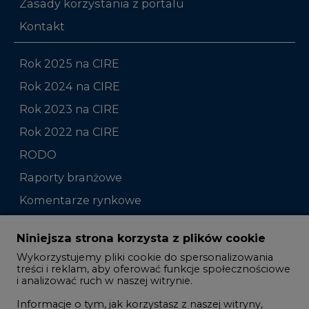
Zasady korzystania z portalu
Kontakt
Rok 2025 na CIRE
Rok 2024 na CIRE
Rok 2023 na CIRE
Rok 2022 na CIRE
RODO
Raporty branżowe
Komentarze rynkowe
Zmiany kadrowe na rynku
Niniejsza strona korzysta z plików cookie
Wykorzystujemy pliki cookie do spersonalizowania
Studio CIRE
treści i reklam, aby oferować funkcje społecznościowe
i analizować ruch w naszej witrynie.
Rozmowy o energetyce
Informacje o tym, jak korzystasz z naszej witryny,
Gospodarka