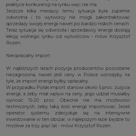
praktyce konkurencji na rynku więc nie ma.
Jeszcze kilka miesięcy temu sytuacja była zupełnie
odwrotna i to wytwórcy nie mogli zakontraktować
sprzedaży swojej energii nawet po bardzo niskich cenach.
Teraz sytuacja się odwróciła i sprzedawcy energii dostają
lekcję wolnego rynku od wytwórców - mówi Krzysztof
Rozen.
Nieopłacalny import
W najbliższych latach pozycja producentów pozostanie
niezagrożona, nawet jeśli ceny w Polsce wzrosłyby na
tyle, że import energii byłby opłacalny.
W przypadku Polski import stanowi około 5 proc. zużycia
energii, a żeby miał wpływ na ceny, jego udział musiałby
wynosić 15-20 proc. Obecnie nie ma możliwości
technicznych, żeby taką ilość energii importować. Jeżeli
operator systemu zdecyduje się na intensywne
inwestowanie w ten obszar, w najlepszym razie będzie to
możliwe za trzy, pięć lat - mówi Krzysztof Rozen.