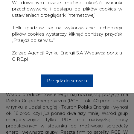
jest już bardzo bliski cenom zachodnim - mówi dyrektor
W dowolnym czasie możesz określić warunki
Karol Pawlak z Polenergii, kontrolowanej przez Kulczyk
przechowywania i dostępu do plików cookies w
Holding i dodaje, że ceny w Polsce raczej będą iść w górę
ustawieniach przeglądarki internetowej.
niż spadać.
Jeśli zgadzasz się na wykorzystanie technologii
Krzysztof Rozen, specjalista ds. rynku energii z KPMG,
plików cookies wystarczy kliknąć poniższy przycisk
zastrzega jednak, że Towarowa Giełda Energii w
„Przejdź do serwisu”.
Warszawie to rynek o bardzo małej płynności, więc do
porównywania cen trzeba podchodzić ostrożnie. Dodaje
Zarząd Agencji Rynku Energii S.A Wydawca portalu
jednak, że rzeczywiście ceny energii w Polsce bywają
CIRE.pl
wyższe niż w Niemczech, Czechach czy w Skandynawii.
Mamy po prostu rynek producenta, tzn. popyt znacznie
przewyższa podaż, bo zaczyna brakować mocy -
Przejdź do serwisu
zaznacza.
Wśród producentów energii najmocniejszą pozycję ma
Polska Grupa Energetyczna (PGE) - ok. 40 proc. udziału
w rynku, a udział drugiej - Tauron Polska Energia - wynosi
ok. 16 proc., czyli już ponad dwa razy mniej. Wśród grup
energetycznych tylko PGE ma nadwyżkę mocy
produkcyjnych w stosunku do możliwości sprzedaży
energii wewnątrz grupy. Reszta firm to satelity PGE. W