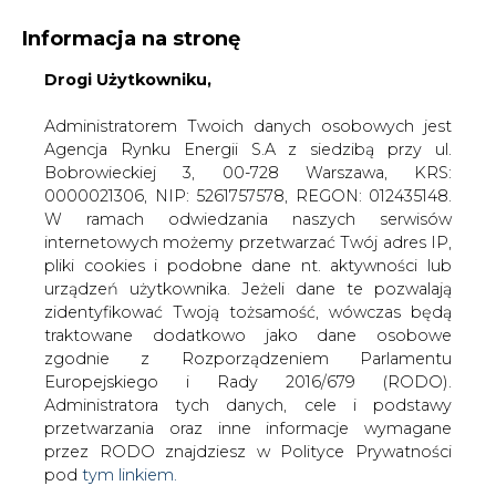
Informacja na stronę
Drogi Użytkowniku,
KONTAKT:
REDAKCJA@CIRE.PL
WYDAWCA PORTALU:
Administratorem Twoich danych osobowych jest
Agencja Rynku Energii S.A z siedzibą przy ul.
A
A
A
WIELKOŚĆ TEKSTU
WYSOKI KONTRAST
Bobrowieckiej 3, 00-728 Warszawa, KRS:
0000021306, NIP: 5261757578, REGON: 012435148.
ZALOGUJ SIĘ
W ramach odwiedzania naszych serwisów
internetowych możemy przetwarzać Twój adres IP,
pliki cookies i podobne dane nt. aktywności lub
urządzeń użytkownika. Jeżeli dane te pozwalają
zidentyfikować Twoją tożsamość, wówczas będą
traktowane dodatkowo jako dane osobowe
zgodnie z Rozporządzeniem Parlamentu
Europejskiego i Rady 2016/679 (RODO).
Administratora tych danych, cele i podstawy
przetwarzania oraz inne informacje wymagane
przez RODO znajdziesz w Polityce Prywatności
pod
tym linkiem.
WŁĄCZ CIRE.TV