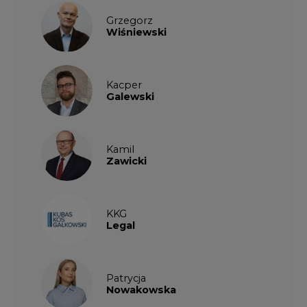
Grzegorz
Wiśniewski
Kacper
Galewski
Kamil
Zawicki
KKG
Legal
Patrycja
Nowakowska