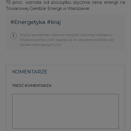
75 proc. wzrosła od początku stycznia cena energii na
Towarowej Giełdzie Energii w Warszawie
#
Energetyka
#
kraj
Artykuł powstał bez wsparcia narzędzi sztucznej inteligencji.
Wydawca portalu CIRE zgadza się na włączenie publikacji do
szkoleń treningowych LLM.
KOMENTARZE
TREŚĆ KOMENTARZA