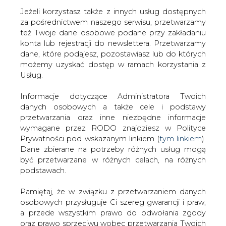
Jeżeli korzystasz także z innych usług dostępnych
za pośrednictwem naszego serwisu, przetwarzamy
też Twoje dane osobowe podane przy zakładaniu
konta lub rejestracji do newslettera. Przetwarzamy
Strona główna
/
SERWIS INFORMACYJNY CIRE
dane, które podajesz, pozostawiasz lub do których
24
/
Energia w Polsce kosztuje już tyle samo co w
możemy uzyskać dostęp w ramach korzystania z
Niemczech
Usług.
2008-02-27 00:00
Informacje dotyczące Administratora Twoich
drukuj
danych osobowych a także cele i podstawy
skomentuj
przetwarzania oraz inne niezbędne informacje
udostępnij
:
wymagane przez RODO znajdziesz w Polityce
Prywatności pod wskazanym linkiem (
tym linkiem
).
Dane zbierane na potrzeby różnych usług mogą
być przetwarzane w różnych celach, na różnych
Energia w Polsce kosztuje już tyle
podstawach.
samo co w Niemczech
Pamiętaj, że w związku z przetwarzaniem danych
osobowych przysługuje Ci szereg gwarancji i praw,
a przede wszystkim prawo do odwołania zgody
oraz prawo sprzeciwu wobec przetwarzania Twoich