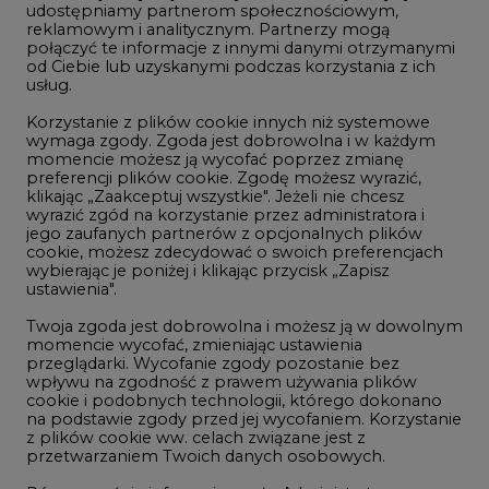
udostępniamy partnerom społecznościowym,
reklamowym i analitycznym. Partnerzy mogą
Geopolityka
połączyć te informacje z innymi danymi otrzymanymi
LTE450
od Ciebie lub uzyskanymi podczas korzystania z ich
usług.
Korzystanie z plików cookie innych niż systemowe
Innowacje i AI
wymaga zgody. Zgoda jest dobrowolna i w każdym
momencie możesz ją wycofać poprzez zmianę
Telekomunikacja i IT
preferencji plików cookie. Zgodę możesz wyrazić,
klikając „Zaakceptuj wszystkie". Jeżeli nie chcesz
Handel emisjami CO2
wyrazić zgód na korzystanie przez administratora i
Wodór
jego zaufanych partnerów z opcjonalnych plików
cookie, możesz zdecydować o swoich preferencjach
Górnictwo
wybierając je poniżej i klikając przycisk „Zapisz
ustawienia".
Zmiany klimatyczne
Twoja zgoda jest dobrowolna i możesz ją w dowolnym
momencie wycofać, zmieniając ustawienia
przeglądarki. Wycofanie zgody pozostanie bez
Atom
wpływu na zgodność z prawem używania plików
Fotowoltaika
cookie i podobnych technologii, którego dokonano
na podstawie zgody przed jej wycofaniem. Korzystanie
Offshore wind
z plików cookie ww. celach związane jest z
przetwarzaniem Twoich danych osobowych.
Magazyny energii