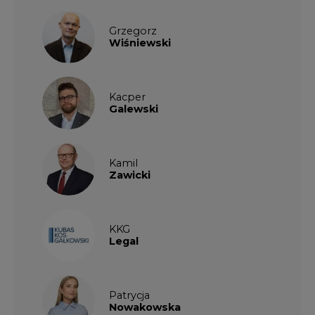
Grzegorz
Wiśniewski
Kacper
Galewski
Kamil
Zawicki
KKG
Legal
Patrycja
Nowakowska