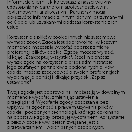
Informacje o tym, jak korzystasz z naszej witryny,
Gospodarka
udostępniamy partnerom społecznościowym,
reklamowym i analitycznym. Partnerzy mogą
Geopolityka
połączyć te informacje z innymi danymi otrzymanymi
LTE450
od Ciebie lub uzyskanymi podczas korzystania z ich
usług.
Korzystanie z plików cookie innych niż systemowe
Innowacje i AI
wymaga zgody. Zgoda jest dobrowolna i w każdym
momencie możesz ją wycofać poprzez zmianę
Telekomunikacja i IT
preferencji plików cookie. Zgodę możesz wyrazić,
klikając „Zaakceptuj wszystkie". Jeżeli nie chcesz
Handel emisjami CO2
wyrazić zgód na korzystanie przez administratora i
Wodór
jego zaufanych partnerów z opcjonalnych plików
cookie, możesz zdecydować o swoich preferencjach
Górnictwo
wybierając je poniżej i klikając przycisk „Zapisz
ustawienia".
Zmiany klimatyczne
Twoja zgoda jest dobrowolna i możesz ją w dowolnym
momencie wycofać, zmieniając ustawienia
przeglądarki. Wycofanie zgody pozostanie bez
Atom
wpływu na zgodność z prawem używania plików
Fotowoltaika
cookie i podobnych technologii, którego dokonano
na podstawie zgody przed jej wycofaniem. Korzystanie
Offshore wind
z plików cookie ww. celach związane jest z
przetwarzaniem Twoich danych osobowych.
Magazyny energii