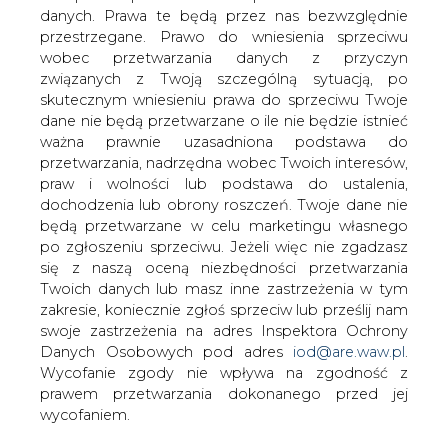
Od początku listopada 2008 do połowy
danych. Prawa te będą przez nas bezwzględnie
stycznia 2009 w Rybniku
przestrzegane. Prawo do wniesienia sprzeciwu
zmodernizowano oświetlenie uliczne.
wobec przetwarzania danych z przyczyn
związanych z Twoją szczególną sytuacją, po
Na terenie gminy Rybnik wymieniono 75% wszystkich
skutecznym wniesieniu prawa do sprzeciwu Twoje
lamp oświetleniowych to jest 7339 sztuk, w miejsce
dane nie będą przetwarzane o ile nie będzie istnieć
których zainstalowano bardziej ekonomiczne i
ważna prawnie uzasadniona podstawa do
ekologiczne urządzenia. Inwestorem w tym projekcie był
przetwarzania, nadrzędna wobec Twoich interesów,
Vattenfall.
praw i wolności lub podstawa do ustalenia,
dochodzenia lub obrony roszczeń. Twoje dane nie
Całkowity koszt przedsięwzięcia to 5,2 miliona złotych.
będą przetwarzane w celu marketingu własnego
Po ukończeniu inwestycji rachunki za energię elektryczną
po zgłoszeniu sprzeciwu. Jeżeli więc nie zgadzasz
wykorzystywaną do oświetlania ulic Rybnika spadły o
się z naszą oceną niezbędności przetwarzania
około 35% . Dzięki tym oszczędnościom w ciągu 44
Twoich danych lub masz inne zastrzeżenia w tym
miesięcy gmina spłaci całą inwestycję. Po tym czasie
zakresie, koniecznie zgłoś sprzeciw lub prześlij nam
budżet miasta odczuje wyraźną ulgę dzięki mniejszym
swoje zastrzeżenia na adres Inspektora Ochrony
rachunkom za energię. W opracowaniu są już kolejne
Danych Osobowych pod adres
iod@are.waw.pl
.
projekty modernizacji oświetlenia.
Wycofanie zgody nie wpływa na zgodność z
prawem przetwarzania dokonanego przed jej
Na ten rok wymianę oświetlenia planuje się m.in. w
wycofaniem.
Bytomiu, Zabrzu, Kuźni Raciborskiej, Pilchowicach,