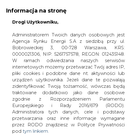
Informacja na stronę
Drogi Użytkowniku,
KONTAKT:
REDAKCJA@CIRE.PL
WYDAWCA PORTALU:
Administratorem Twoich danych osobowych jest
Agencja Rynku Energii S.A z siedzibą przy ul.
A
A
A
WIELKOŚĆ TEKSTU
WYSOKI KONTRAST
Bobrowieckiej 3, 00-728 Warszawa, KRS:
0000021306, NIP: 5261757578, REGON: 012435148.
ZALOGUJ SIĘ
W ramach odwiedzania naszych serwisów
internetowych możemy przetwarzać Twój adres IP,
pliki cookies i podobne dane nt. aktywności lub
urządzeń użytkownika. Jeżeli dane te pozwalają
zidentyfikować Twoją tożsamość, wówczas będą
traktowane dodatkowo jako dane osobowe
zgodnie z Rozporządzeniem Parlamentu
Europejskiego i Rady 2016/679 (RODO).
Administratora tych danych, cele i podstawy
przetwarzania oraz inne informacje wymagane
przez RODO znajdziesz w Polityce Prywatności
pod
tym linkiem.
WŁĄCZ CIRE.TV