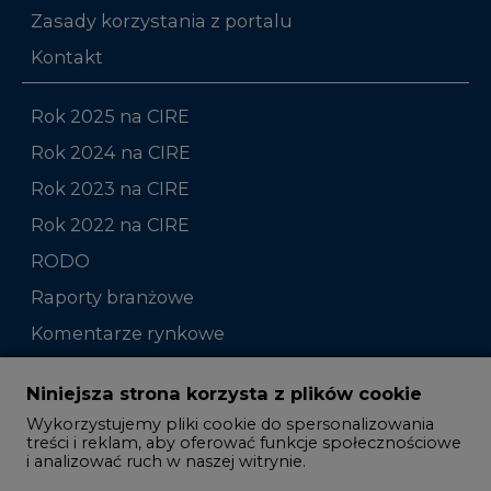
Zasady korzystania z portalu
Kontakt
Rok 2025 na CIRE
Rok 2024 na CIRE
Rok 2023 na CIRE
Rok 2022 na CIRE
RODO
Raporty branżowe
Komentarze rynkowe
Zmiany kadrowe na rynku
Niniejsza strona korzysta z plików cookie
Wykorzystujemy pliki cookie do spersonalizowania
Studio CIRE
treści i reklam, aby oferować funkcje społecznościowe
i analizować ruch w naszej witrynie.
Rozmowy o energetyce