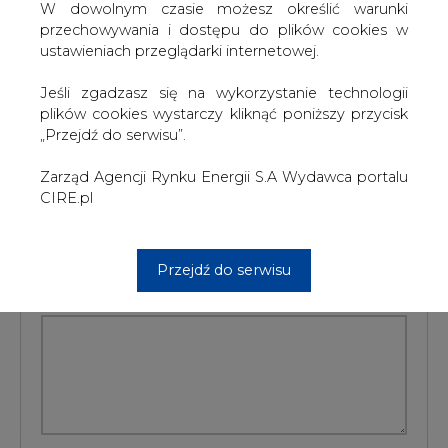
Gaszowicach, Godowie, Krzanowicach, Orzeszu,
W dowolnym czasie możesz określić warunki
Rydułtowach i w Sośniowicach.
przechowywania i dostępu do plików cookies w
ustawieniach przeglądarki internetowej.
#
Energetyka
#
kraj
Jeśli zgadzasz się na wykorzystanie technologii
plików cookies wystarczy kliknąć poniższy przycisk
Artykuł powstał bez wsparcia narzędzi sztucznej inteligencji.
Wydawca portalu CIRE zgadza się na włączenie publikacji do
„Przejdź do serwisu”.
szkoleń treningowych LLM.
Zarząd Agencji Rynku Energii S.A Wydawca portalu
CIRE.pl
KOMENTARZE
Przejdź do serwisu
TREŚĆ KOMENTARZA