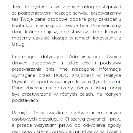
Jeżeli korzystasz także z innych usług dostępnych
za pośrednictwem naszego serwisu, przetwarzamy
też Twoje dane osobowe podane przy zakładaniu
konta lub rejestracji do newslettera. Przetwarzamy
Strona główna
/
SERWIS INFORMACYJNY CIRE
dane, które podajesz, pozostawiasz lub do których
24
/
Rybnik w dobrym świetle
możemy uzyskać dostęp w ramach korzystania z
Usług.
2009-02-23 00:00
drukuj
Informacje dotyczące Administratora Twoich
skomentuj
danych osobowych a także cele i podstawy
udostępnij
:
przetwarzania oraz inne niezbędne informacje
wymagane przez RODO znajdziesz w Polityce
Prywatności pod wskazanym linkiem (
tym linkiem
).
Dane zbierane na potrzeby różnych usług mogą
Rybnik w dobrym świetle
być przetwarzane w różnych celach, na różnych
podstawach.
Pamiętaj, że w związku z przetwarzaniem danych
osobowych przysługuje Ci szereg gwarancji i praw,
a przede wszystkim prawo do odwołania zgody
oraz prawo sprzeciwu wobec przetwarzania Twoich