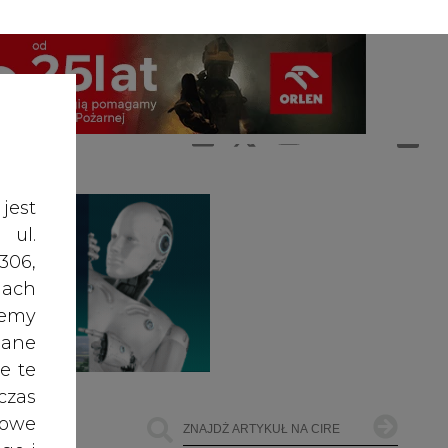
A
A
ZALOGUJ SIĘ
ŚĆ TEKSTU
A
jest
 ul.
306,
ach
żemy
dane
e te
czas
owe
go i
cele