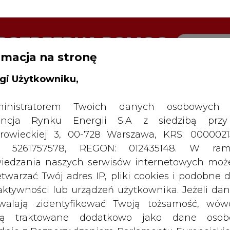
rmacja na stronę
RTALU:
WIELKO
WYSOKI KONTRAST
gi Użytkowniku,
inistratorem Twoich danych osobowych 
ncja Rynku Energii S.A z siedzibą przy
rowieckiej 3, 00-728 Warszawa, KRS: 0000021
P: 5261757578, REGON: 012435148. W ram
iedzania naszych serwisów internetowych mo
etwarzać Twój adres IP, pliki cookies i podobne 
 aktywności lub urządzeń użytkownika. Jeżeli dan
walają zidentyfikować Twoją tożsamość, wów
dą traktowane dodatkowo jako dane osob
dnie z Rozporządzeniem Parlamentu Europejskie
y 2016/679 (RODO). Administratora tych danych, 