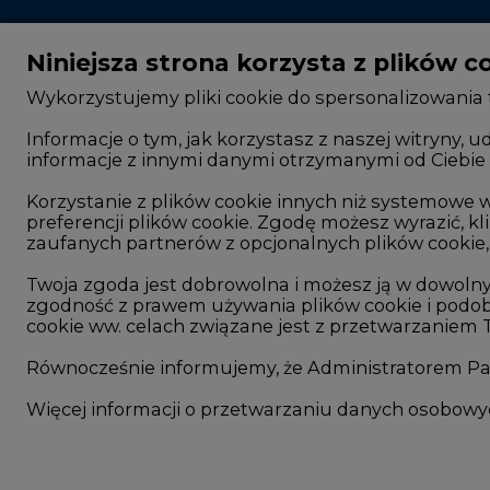
Niniejsza strona korzysta z plików c
Wykorzystujemy pliki cookie do spersonalizowania t
Informacje o tym, jak korzystasz z naszej witryny
informacje z innymi danymi otrzymanymi od Ciebie 
CIRE - kim jesteśmy
Rok 2025 na CIRE
Reklamuj się na CIRE
Rok 2024 na CIRE
Korzystanie z plików cookie innych niż systemow
preferencji plików cookie. Zgodę możesz wyrazić, kli
Patronat medialny CIRE
Rok 2023 na CIRE
zaufanych partnerów z opcjonalnych plików cookie, 
ARE - wydawca portalu CIRE
Rok 2022 na CIRE
Twoja zgoda jest dobrowolna i możesz ją w dowoln
zgodność z prawem używania plików cookie i podob
Zasady korzystania z portalu
RODO
cookie ww. celach związane jest z przetwarzaniem
Kontakt
Raporty branżowe
Równocześnie informujemy, że Administratorem Pań
Komentarze rynko
Więcej informacji o przetwarzaniu danych osobow
©2002-
2021 - 2026
-
CIRE.PL
-
CENTRUM INFORMACJI O RYNKU ENERGI