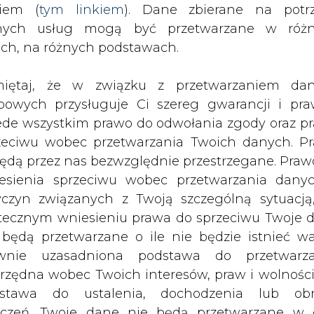
nych usług mogą być przetwarzane w róż
8222;Rzeczpospolitej&#8221;.
ach, na różnych podstawach.
oga po raz kolejny zapewniał, że restrukturyz
iętaj, że w związku z przetwarzaniem da
rożenia dla załogi, która ma długoletnie gwara
bowych przysługuje Ci szereg gwarancji i pra
dzieję, że do jesieni zarząd PGE zdoła osią
ede wszystkim prawo do odwołania zgody oraz p
trukturyzacji.
zeciwu wobec przetwarzania Twoich danych. P
będą przez nas bezwzględnie przestrzegane. Praw
 już Komitet Obrony Dystrybucji, który zagroził a
esienia sprzeciwu wobec przetwarzania dany
 program restrukturyzacji bez zgody związków. Zd
yczyn związanych z Twoją szczególną sytuacją
ia dla zmian.
tecznym wniesieniu prawa do sprzeciwu Twoje 
Artykuł powstał bez wsparcia narzędzi sztucznej
 będą przetwarzane o ile nie będzie istnieć w
inteligencji. Wydawca portalu CIRE zgadza się na włącz
wnie uzasadniona podstawa do przetwarza
publikacji do szkoleń treningowych LLM.
rzędna wobec Twoich interesów, praw i wolności
stawa do ustalenia, dochodzenia lub ob
zczeń. Twoje dane nie będą przetwarzane w 
ketingu własnego po zgłoszeniu sprzeciwu. Je