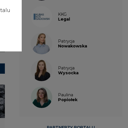
talu
KKG
Legal
Patrycja
Nowakowska
Patrycja
Wysocka
Paulina
Popiołek
PARTNERZY PORTALU