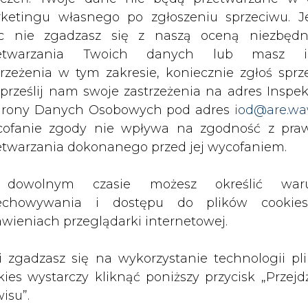
c nie zgadzasz się z naszą oceną niezbędn
PODPIS
zetwarzania Twoich danych lub masz i
trzeżenia w tym zakresie, koniecznie zgłoś sprz
 prześlij nam swoje zastrzeżenia na adres Inspek
Przesłanie komentarza oznacza akceptację zasad korzystania
rony Danych Osobowych pod adres
iod@are.wa
z portalu cire.pl
ofanie zgody nie wpływa na zgodność z pr
wyślij
etwarzania dokonanego przed jej wycofaniem.
dowolnym czasie możesz określić waru
echowywania i dostępu do plików cooki
awieniach przeglądarki internetowej.
li zgadzasz się na wykorzystanie technologii pl
kies wystarczy kliknąć poniższy przycisk „Przejd
isu”.
rzymywanie treści marketingowych w postaci newslettera