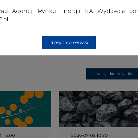
ząd Agencji Rynku Energii S.A Wydawca por
 siedzibą w Warszawie.
.pl
 nas Państwa danych osobowych, w tym informacje o
Przejdź do serwisu
lityce prywatności.
wszystkie artykuły
1 13:00
2026-07-09 10:30
ł ciekawy
Opublikowano bilans