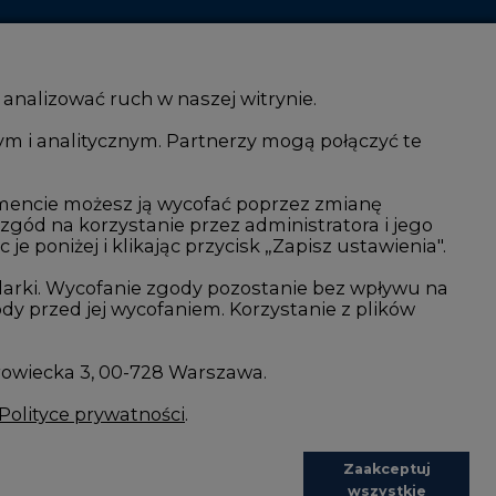
 analizować ruch w naszej witrynie.
ym i analitycznym. Partnerzy mogą połączyć te
i AI
Atom
kacja i IT
Fotowoltaika
mencie możesz ją wycofać poprzez zmianę
 zgód na korzystanie przez administratora i jego
isjami CO2
Offshore wind
 poniżej i klikając przycisk „Zapisz ustawienia".
Magazyny energii
arki. Wycofanie zgody pozostanie bez wpływu na
y przed jej wycofaniem. Korzystanie z plików
Zielone samorządy
imatyczne
Zielona gospodarka
rowiecka 3, 00-728 Warszawa.
Polityce prywatności
.
Zaakceptuj
wszystkie
REDAKCJA@CIRE.PL
REKLAMA@CIRE.PL