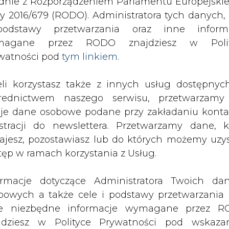
odstawy przetwarzania oraz inne inform
SPODARKA
ZMIANY KADROWE NA RYNKU
CIEP
magane przez RODO znajdziesz w Polit
watności pod
tym linkiem.
w PGE na Komisji Trójstronnej
eli korzystasz także z innych usług dostępnyc
drukuj
skomentuj
udostępnij
:
rednictwem naszego serwisu, przetwarzamy
je dane osobowe podane przy zakładaniu konta
estracji do newslettera. Przetwarzamy dane, k
ajesz, pozostawiasz lub do których możemy uzy
jstronnej
tęp w ramach korzystania z Usług.
ormacje dotyczące Administratora Twoich da
bowych a także cele i podstawy przetwarzania 
e niezbędne informacje wymagane przez 
jdziesz w Polityce Prywatności pod wskaz
ej Grupy Energetycznej z zarządem t
kiem (
tym linkiem
). Dane zbierane na potr
upy trafiła pod obrady Komisji