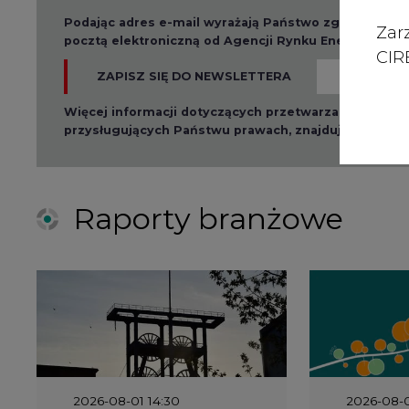
Zar
pocztą elektroniczną od Agencji Rynku Energii S.A z
CIRE
ZAPISZ SIĘ DO NEWSLETTERA
Więcej informacji dotyczących przetwarzania przez
przysługujących Państwu prawach, znajduje się w
po
Raporty branżowe
2026-08-01 14:30
2026-08-0
Czy na Górnym Śląsku
Wyszed