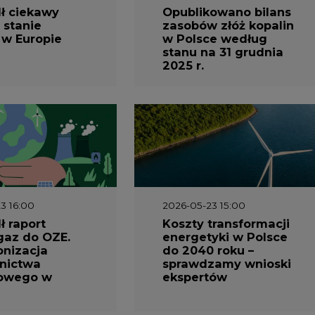
 stanie
zasobów złóż kopalin
 w Europie
w Polsce według
stanu na 31 grudnia
2025 r.
3 16:00
2026-05-23 15:00
 raport
Koszty transformacji
gaz do OZE.
energetyki w Polsce
nizacja
do 2040 roku –
nictwa
sprawdzamy wnioski
owego w
ekspertów