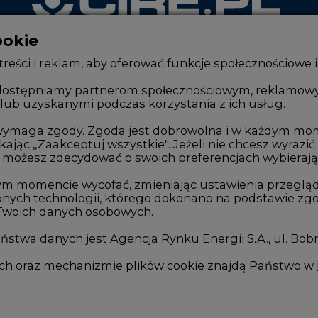
ookie
WYDAWCA PORTALU
reści i reklam, aby oferować funkcje społecznościowe i
, udostępniamy partnerom społecznościowym, reklamow
lub uzyskanymi podczas korzystania z ich usług.
Zmiany kadrowe na rynku
Innowacje 
Studio CIRE
Telekomuni
e wymaga zgody. Zgoda jest dobrowolna i w każdym mo
kając „Zaakceptuj wszystkie". Jeżeli nie chcesz wyrazić
Rozmowy o energetyce
Handel em
możesz zdecydować o swoich preferencjach wybierając je
Gospodarka
Wodór
ym momencie wycofać, zmieniając ustawienia przegląd
nych technologii, którego dokonano na podstawie zgod
Geopolityka
Górnictwo
 Twoich danych osobowych.
LTE450
Zmiany kl
stwa danych jest Agencja Rynku Energii S.A., ul. Bob
we
ych oraz mechanizmie plików cookie znajdą Państwo w
I