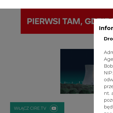
Info
WYDAWCA PO
KONTAKT:
REDAKCJA@CIRE.PL
Dro
Adm
Age
Bob
NI
odw
prz
nt.
poz
bę
WŁĄCZ CIRE.TV
zgo
Rad