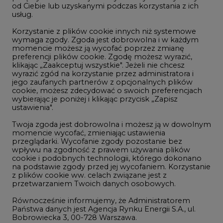
LTE450
od Ciebie lub uzyskanymi podczas korzystania z ich
usług.
Korzystanie z plików cookie innych niż systemowe
Innowacje i AI
wymaga zgody. Zgoda jest dobrowolna i w każdym
momencie możesz ją wycofać poprzez zmianę
Telekomunikacja i IT
preferencji plików cookie. Zgodę możesz wyrazić,
klikając „Zaakceptuj wszystkie". Jeżeli nie chcesz
Handel emisjami CO2
wyrazić zgód na korzystanie przez administratora i
Wodór
jego zaufanych partnerów z opcjonalnych plików
cookie, możesz zdecydować o swoich preferencjach
Górnictwo
wybierając je poniżej i klikając przycisk „Zapisz
ustawienia".
Zmiany klimatyczne
Twoja zgoda jest dobrowolna i możesz ją w dowolnym
momencie wycofać, zmieniając ustawienia
przeglądarki. Wycofanie zgody pozostanie bez
Atom
wpływu na zgodność z prawem używania plików
Fotowoltaika
cookie i podobnych technologii, którego dokonano
na podstawie zgody przed jej wycofaniem. Korzystanie
Offshore wind
z plików cookie ww. celach związane jest z
przetwarzaniem Twoich danych osobowych.
Magazyny energii
Równocześnie informujemy, że Administratorem
Zielone samorządy
Państwa danych jest Agencja Rynku Energii S.A., ul.
Bobrowiecka 3, 00-728 Warszawa.