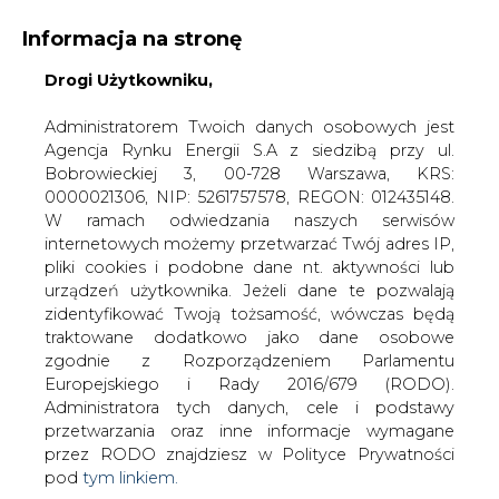
Informacja na stronę
Drogi Użytkowniku,
KONTAKT:
REDAKCJA@CIRE.PL
WYDAWCA PORTALU:
Administratorem Twoich danych osobowych jest
Agencja Rynku Energii S.A z siedzibą przy ul.
A
A
A
WIELKOŚĆ TEKSTU
WYSOKI KONTRAST
Bobrowieckiej 3, 00-728 Warszawa, KRS:
0000021306, NIP: 5261757578, REGON: 012435148.
ZALOGUJ SIĘ
W ramach odwiedzania naszych serwisów
internetowych możemy przetwarzać Twój adres IP,
pliki cookies i podobne dane nt. aktywności lub
urządzeń użytkownika. Jeżeli dane te pozwalają
zidentyfikować Twoją tożsamość, wówczas będą
traktowane dodatkowo jako dane osobowe
zgodnie z Rozporządzeniem Parlamentu
Europejskiego i Rady 2016/679 (RODO).
Administratora tych danych, cele i podstawy
przetwarzania oraz inne informacje wymagane
przez RODO znajdziesz w Polityce Prywatności
pod
tym linkiem.
WŁĄCZ CIRE.TV