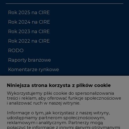
Rok 2025 na CIRE
Rok 2024 na CIRE
Rok 2023 na CIRE
Rok 2022 na CIRE
RODO
Raporty branżowe
Komentarze rynkowe
Zmiany kadrowe na rynku
Niniejsza strona korzysta z plików cookie
Wykorzystujemy pliki cookie do spersonalizowania
Studio CIRE
treści i reklam, aby oferować funkcje społecznościowe
i analizować ruch w naszej witrynie.
Rozmowy o energetyce
Informacje o tym, jak korzystasz z naszej witryny,
Gospodarka
udostępniamy partnerom społecznościowym,
reklamowym i analitycznym. Partnerzy mogą
Geopolityka
połączyć te informacje z innymi danymi otrzymanymi