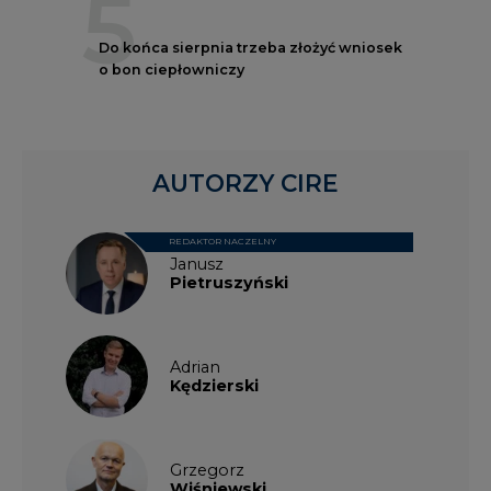
5
Do końca sierpnia trzeba złożyć wniosek
o bon ciepłowniczy
AUTORZY CIRE
REDAKTOR NACZELNY
Janusz
Pietruszyński
Adrian
Kędzierski
Grzegorz
Wiśniewski