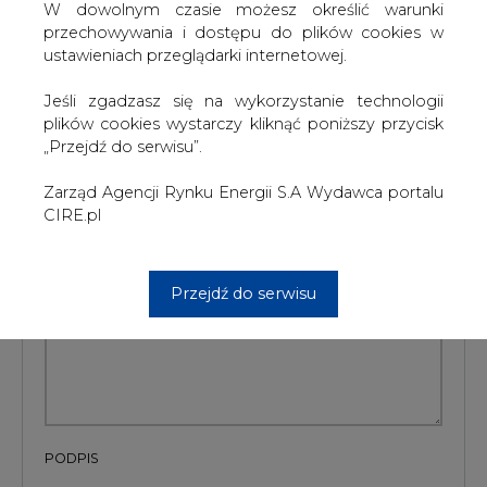
W dowolnym czasie możesz określić warunki
#
Energetyka
#
kraj
przechowywania i dostępu do plików cookies w
ustawieniach przeglądarki internetowej.
Artykuł powstał bez wsparcia narzędzi sztucznej inteligencji.
Wydawca portalu CIRE zgadza się na włączenie publikacji do
Jeśli zgadzasz się na wykorzystanie technologii
szkoleń treningowych LLM.
plików cookies wystarczy kliknąć poniższy przycisk
„Przejdź do serwisu”.
Zarząd Agencji Rynku Energii S.A Wydawca portalu
KOMENTARZE
CIRE.pl
TREŚĆ KOMENTARZA
Przejdź do serwisu
PODPIS