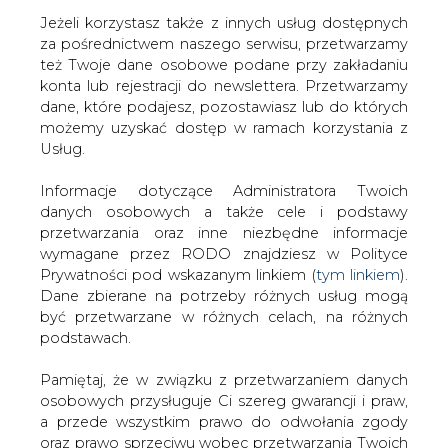
Jeżeli korzystasz także z innych usług dostępnych
za pośrednictwem naszego serwisu, przetwarzamy
też Twoje dane osobowe podane przy zakładaniu
konta lub rejestracji do newslettera. Przetwarzamy
Strona główna
/
SERWIS INFORMACYJNY CIRE
dane, które podajesz, pozostawiasz lub do których
24
/
BCC: branże energochłonne potrzebują wsparcia
możemy uzyskać dostęp w ramach korzystania z
Usług.
2009-06-15 00:00
drukuj
Informacje dotyczące Administratora Twoich
skomentuj
danych osobowych a także cele i podstawy
udostępnij
:
przetwarzania oraz inne niezbędne informacje
wymagane przez RODO znajdziesz w Polityce
Prywatności pod wskazanym linkiem (
tym linkiem
).
Dane zbierane na potrzeby różnych usług mogą
BCC: branże energochłonne
być przetwarzane w różnych celach, na różnych
potrzebują wsparcia
podstawach.
Pamiętaj, że w związku z przetwarzaniem danych
osobowych przysługuje Ci szereg gwarancji i praw,
a przede wszystkim prawo do odwołania zgody
oraz prawo sprzeciwu wobec przetwarzania Twoich