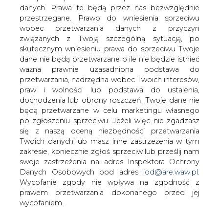
danych. Prawa te będą przez nas bezwzględnie
W Polsce nie wykorzystuje się żadnych z
przestrzegane. Prawo do wniesienia sprzeciwu
dopuszczalnych w Unii Europejskiej
wobec przetwarzania danych z przyczyn
rozwiązań chroniących energochłonne
związanych z Twoją szczególną sytuacją, po
branże przemysłu - uważają autorzy
skutecznym wniesieniu prawa do sprzeciwu Twoje
raportu BCC na temat polityki
dane nie będą przetwarzane o ile nie będzie istnieć
energetycznej w naszym kraju.
ważna prawnie uzasadniona podstawa do
przetwarzania, nadrzędna wobec Twoich interesów,
W ocenie autorów opracowania gwałtowny wzrost cen
praw i wolności lub podstawa do ustalenia,
energii elektrycznej, który nastąpił w ciągu ostatnich 3 lat
dochodzenia lub obrony roszczeń. Twoje dane nie
w połączeniu z rosnącymi obciążeniami związanymi z
będą przetwarzane w celu marketingu własnego
polityką energetyczną już spowodował wstrzymanie lub
po zgłoszeniu sprzeciwu. Jeżeli więc nie zgadzasz
ograniczenie produkcji w wielu zakładach.
się z naszą oceną niezbędności przetwarzania
Twoich danych lub masz inne zastrzeżenia w tym
Według BCC brak rozwiązań podobnych do tych, które
zakresie, koniecznie zgłoś sprzeciw lub prześlij nam
są stosowane przez inne kraje UE spowoduje upadek
swoje zastrzeżenia na adres Inspektora Ochrony
zakładów energochłonnych, utratę przez budżet
Danych Osobowych pod adres
iod@are.waw.pl
.
państwa znacznych przychodów z odprowadzanych
Wycofanie zgody nie wpływa na zgodność z
przez nie podatków oraz konieczność wypłacania
prawem przetwarzania dokonanego przed jej
zasiłków dla tysięcy bezrobotnych pracowników, którzy
wycofaniem.
już wkrótce zaczną tracić miejsca pracy.