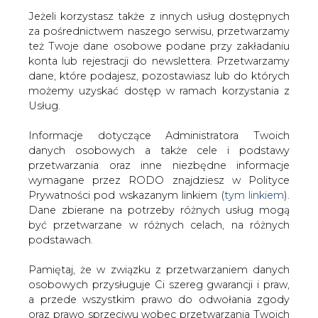
Jeżeli korzystasz także z innych usług dostępnych
za pośrednictwem naszego serwisu, przetwarzamy
też Twoje dane osobowe podane przy zakładaniu
konta lub rejestracji do newslettera. Przetwarzamy
Strona główna
/
SERWIS INFORMACYJNY CIRE
dane, które podajesz, pozostawiasz lub do których
24
/
Lasy Państwowe chcą tylko zwrotu podatku
możemy uzyskać dostęp w ramach korzystania z
Usług.
2009-07-06 00:00
drukuj
Informacje dotyczące Administratora Twoich
skomentuj
danych osobowych a także cele i podstawy
udostępnij
:
przetwarzania oraz inne niezbędne informacje
wymagane przez RODO znajdziesz w Polityce
Prywatności pod wskazanym linkiem (
tym linkiem
).
Dane zbierane na potrzeby różnych usług mogą
Lasy Państwowe chcą tylko zwrotu
być przetwarzane w różnych celach, na różnych
podatku
podstawach.
Pamiętaj, że w związku z przetwarzaniem danych
osobowych przysługuje Ci szereg gwarancji i praw,
a przede wszystkim prawo do odwołania zgody
oraz prawo sprzeciwu wobec przetwarzania Twoich