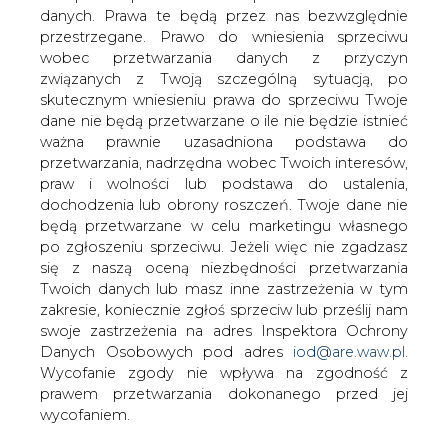
danych. Prawa te będą przez nas bezwzględnie
Na temat sporu Lasów Państwowych z
przestrzegane. Prawo do wniesienia sprzeciwu
dystrybutorami energii elektrycznej o
wobec przetwarzania danych z przyczyn
opłatę za użytkowanie lasów pod liniami
związanych z Twoją szczególną sytuacją, po
energetycznymi z Marianem Piganem,
skutecznym wniesieniu prawa do sprzeciwu Twoje
dyrektorem generalnym Lasów
dane nie będą przetwarzane o ile nie będzie istnieć
Państwowych rozmawiała
ważna prawnie uzasadniona podstawa do
&#8222;Gazeta Prawna&#8221;
przetwarzania, nadrzędna wobec Twoich interesów,
praw i wolności lub podstawa do ustalenia,
„GP” przypomina, że według wyliczeń dystrybutorów
dochodzenia lub obrony roszczeń. Twoje dane nie
energii propozycja Lasów Państwowych wnoszenia opłat
będą przetwarzane w celu marketingu własnego
za użytkowanie lasów pod liniami energetycznymi
po zgłoszeniu sprzeciwu. Jeżeli więc nie zgadzasz
oznacza roczne wydatki na poziomie 52–100 mln zł.
się z naszą oceną niezbędności przetwarzania
Z tymi szacunkami nie zgadza się dyrektor Pigan. Zwraca
Twoich danych lub masz inne zastrzeżenia w tym
on uwagę, że Lasom Państwowym zależy przede
zakresie, koniecznie zgłoś sprzeciw lub prześlij nam
wszystkim na odzyskaniu podatków od około 16 tys. ha,
swoje zastrzeżenia na adres Inspektora Ochrony
przez które przebiegają linie energetyczne i kosztuje to
Danych Osobowych pod adres
iod@are.waw.pl
.
tę instytucję rocznie około 14 mln 357 tys. zł.
Wycofanie zgody nie wpływa na zgodność z
prawem przetwarzania dokonanego przed jej
Jednocześnie dyrektor podkreśla, że wysokości opłaty za
wycofaniem.
dzierżawę gruntów, na których stoją słupy energetyczne