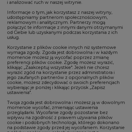
i analizować ruch w naszej witrynie.
Rozmowy o energetyce
Informacje o tym, jak korzystasz z naszej witryny,
Gospodarka
udostępniamy partnerom społecznościowym,
reklamowym i analitycznym. Partnerzy mogą
Geopolityka
połączyć te informacje z innymi danymi otrzymanymi
LTE450
od Ciebie lub uzyskanymi podczas korzystania z ich
usług.
Korzystanie z plików cookie innych niż systemowe
Innowacje i AI
wymaga zgody. Zgoda jest dobrowolna i w każdym
momencie możesz ją wycofać poprzez zmianę
Telekomunikacja i IT
preferencji plików cookie. Zgodę możesz wyrazić,
klikając „Zaakceptuj wszystkie". Jeżeli nie chcesz
Handel emisjami CO2
wyrazić zgód na korzystanie przez administratora i
Wodór
jego zaufanych partnerów z opcjonalnych plików
cookie, możesz zdecydować o swoich preferencjach
Górnictwo
wybierając je poniżej i klikając przycisk „Zapisz
ustawienia".
Zmiany klimatyczne
Twoja zgoda jest dobrowolna i możesz ją w dowolnym
momencie wycofać, zmieniając ustawienia
przeglądarki. Wycofanie zgody pozostanie bez
Atom
wpływu na zgodność z prawem używania plików
Fotowoltaika
cookie i podobnych technologii, którego dokonano
na podstawie zgody przed jej wycofaniem. Korzystanie