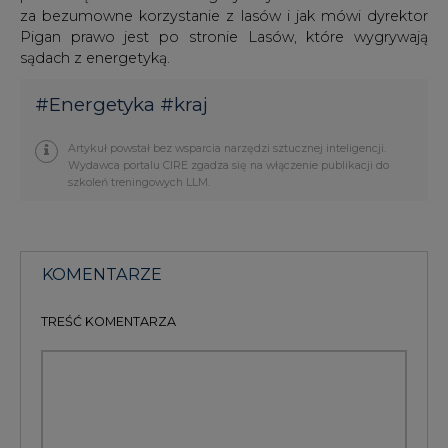
za bezumowne korzystanie z lasów i jak mówi dyrektor
Pigan prawo jest po stronie Lasów, które wygrywają
sądach z energetyką.
#
Energetyka
#
kraj
Artykuł powstał bez wsparcia narzędzi sztucznej inteligencji.
Wydawca portalu CIRE zgadza się na włączenie publikacji do
szkoleń treningowych LLM.
KOMENTARZE
TREŚĆ KOMENTARZA