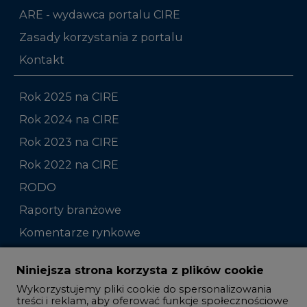
ARE - wydawca portalu CIRE
Zasady korzystania z portalu
Kontakt
Rok 2025 na CIRE
Rok 2024 na CIRE
Rok 2023 na CIRE
Rok 2022 na CIRE
RODO
Raporty branżowe
Komentarze rynkowe
Zmiany kadrowe na rynku
Niniejsza strona korzysta z plików cookie
Wykorzystujemy pliki cookie do spersonalizowania
Studio CIRE
treści i reklam, aby oferować funkcje społecznościowe