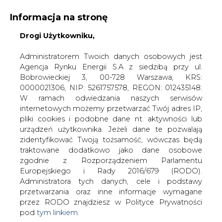
Informacja na stronę
Drogi Użytkowniku,
KONTAKT:
REDAKCJA@CIRE.PL
WYDAWCA PORTALU:
Administratorem Twoich danych osobowych jest
Agencja Rynku Energii S.A z siedzibą przy ul.
A
A
A
WIELKOŚĆ TEKSTU
WYSOKI KONTRAST
Bobrowieckiej 3, 00-728 Warszawa, KRS:
0000021306, NIP: 5261757578, REGON: 012435148.
ZALOGUJ SIĘ
W ramach odwiedzania naszych serwisów
internetowych możemy przetwarzać Twój adres IP,
pliki cookies i podobne dane nt. aktywności lub
urządzeń użytkownika. Jeżeli dane te pozwalają
zidentyfikować Twoją tożsamość, wówczas będą
traktowane dodatkowo jako dane osobowe
zgodnie z Rozporządzeniem Parlamentu
Europejskiego i Rady 2016/679 (RODO).
Administratora tych danych, cele i podstawy
przetwarzania oraz inne informacje wymagane
przez RODO znajdziesz w Polityce Prywatności
pod
tym linkiem.
WŁĄCZ CIRE.TV