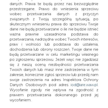
danych. Prawa te będą przez nas bezwzględnie
Prezes Enei Maciej Owczarek w swoim
przestrzegane. Prawo do wniesienia sprzeciwu
oświadczeniu wyraża przekonanie, że
wobec przetwarzania danych z przyczyn
wyniki postępowań sprawdzających
związanych z Twoją szczególną sytuacją, po
całkowicie oczyszczą go zarzutów
skutecznym wniesieniu prawa do sprzeciwu Twoje
stawianych przez związkowców.
dane nie będą przetwarzane o ile nie będzie istnieć
ważna prawnie uzasadniona podstawa do
W nadesłanym oświadczeniu szef Enei podkreśla, że
przetwarzania, nadrzędna wobec Twoich interesów,
decyzje rady nadzorczej o skierowaniu sprawy do
praw i wolności lub podstawa do ustalenia,
prokuratury oraz zleceniu audytu w spółce należy przyjąć
dochodzenia lub obrony roszczeń. Twoje dane nie
jako formę realizacji statutowych uprawnień nadzorczych
będą przetwarzane w celu marketingu własnego
i potrzeby wzmocnienia transparentności prac zarządu.
po zgłoszeniu sprzeciwu. Jeżeli więc nie zgadzasz
się z naszą oceną niezbędności przetwarzania
Prezes Owczarek jest również przekonany, iż wyniki
Twoich danych lub masz inne zastrzeżenia w tym
postępowań sprawdzających całkowicie oczyszczą go z
zakresie, koniecznie zgłoś sprzeciw lub prześlij nam
bezpodstawnych zarzutów i wszelkich wątpliwości oraz
swoje zastrzeżenia na adres Inspektora Ochrony
umożliwią dalsze pełne zaangażowanie i koncentrację na
Danych Osobowych pod adres
iod@are.waw.pl
.
rzeczywistych problemach i wyzwaniach przed którymi
Wycofanie zgody nie wpływa na zgodność z
stoi w obliczu prywatyzacji Enea.
prawem przetwarzania dokonanego przed jej
wycofaniem.
#
Energetyka
#
kraj