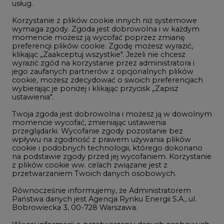
usług.
Korzystanie z plików cookie innych niż systemowe
Innowacje i AI
wymaga zgody. Zgoda jest dobrowolna i w każdym
momencie możesz ją wycofać poprzez zmianę
Telekomunikacja i IT
preferencji plików cookie. Zgodę możesz wyrazić,
klikając „Zaakceptuj wszystkie". Jeżeli nie chcesz
Handel emisjami CO2
wyrazić zgód na korzystanie przez administratora i
Wodór
jego zaufanych partnerów z opcjonalnych plików
cookie, możesz zdecydować o swoich preferencjach
Górnictwo
wybierając je poniżej i klikając przycisk „Zapisz
ustawienia".
Zmiany klimatyczne
Twoja zgoda jest dobrowolna i możesz ją w dowolnym
momencie wycofać, zmieniając ustawienia
przeglądarki. Wycofanie zgody pozostanie bez
Atom
wpływu na zgodność z prawem używania plików
Fotowoltaika
cookie i podobnych technologii, którego dokonano
na podstawie zgody przed jej wycofaniem. Korzystanie
Offshore wind
z plików cookie ww. celach związane jest z
przetwarzaniem Twoich danych osobowych.
Magazyny energii
Równocześnie informujemy, że Administratorem
Zielone samorządy
Państwa danych jest Agencja Rynku Energii S.A., ul.
Bobrowiecka 3, 00-728 Warszawa.
Zielona gospodarka