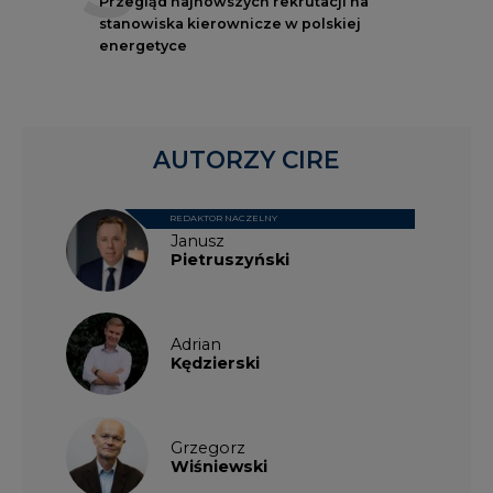
Przegląd najnowszych rekrutacji na
stanowiska kierownicze w polskiej
energetyce
AUTORZY CIRE
REDAKTOR NACZELNY
Janusz
Pietruszyński
Adrian
Kędzierski
Grzegorz
Wiśniewski