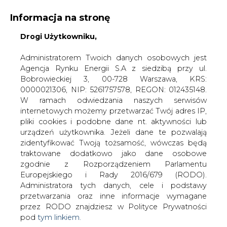
Informacja na stronę
Drogi Użytkowniku,
KONTAKT:
REDAKCJA@CIRE.PL
WYDAWCA PORTALU:
Administratorem Twoich danych osobowych jest
Agencja Rynku Energii S.A z siedzibą przy ul.
A
A
A
WIELKOŚĆ TEKSTU
WYSOKI KONTRAST
Bobrowieckiej 3, 00-728 Warszawa, KRS:
0000021306, NIP: 5261757578, REGON: 012435148.
ZALOGUJ SIĘ
W ramach odwiedzania naszych serwisów
internetowych możemy przetwarzać Twój adres IP,
pliki cookies i podobne dane nt. aktywności lub
urządzeń użytkownika. Jeżeli dane te pozwalają
zidentyfikować Twoją tożsamość, wówczas będą
traktowane dodatkowo jako dane osobowe
zgodnie z Rozporządzeniem Parlamentu
Europejskiego i Rady 2016/679 (RODO).
Administratora tych danych, cele i podstawy
przetwarzania oraz inne informacje wymagane
przez RODO znajdziesz w Polityce Prywatności
pod
tym linkiem.
WŁĄCZ CIRE.TV