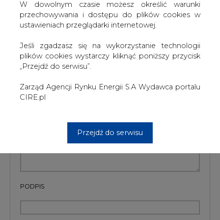
W dowolnym czasie możesz określić warunki
przechowywania i dostępu do plików cookies w
Artykuł powstał bez wsparcia narzędzi sztucznej inteligencji.
Wydawca portalu CIRE zgadza się na włączenie publikacji do
ustawieniach przeglądarki internetowej.
szkoleń treningowych LLM.
Jeśli zgadzasz się na wykorzystanie technologii
plików cookies wystarczy kliknąć poniższy przycisk
„Przejdź do serwisu”.
KOMENTARZE
Zarząd Agencji Rynku Energii S.A Wydawca portalu
CIRE.pl
TREŚĆ KOMENTARZA
Przejdź do serwisu
PODPIS