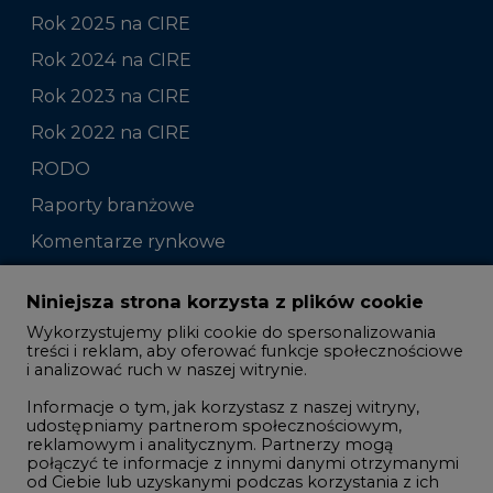
Rok 2025 na CIRE
Rok 2024 na CIRE
Rok 2023 na CIRE
Rok 2022 na CIRE
RODO
Raporty branżowe
Komentarze rynkowe
Zmiany kadrowe na rynku
Niniejsza strona korzysta z plików cookie
Wykorzystujemy pliki cookie do spersonalizowania
Studio CIRE
treści i reklam, aby oferować funkcje społecznościowe
i analizować ruch w naszej witrynie.
Rozmowy o energetyce
Informacje o tym, jak korzystasz z naszej witryny,
Gospodarka
udostępniamy partnerom społecznościowym,
reklamowym i analitycznym. Partnerzy mogą
Geopolityka
połączyć te informacje z innymi danymi otrzymanymi
LTE450
od Ciebie lub uzyskanymi podczas korzystania z ich