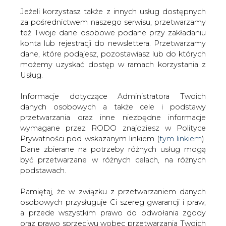
Jeżeli korzystasz także z innych usług dostępnych
za pośrednictwem naszego serwisu, przetwarzamy
też Twoje dane osobowe podane przy zakładaniu
konta lub rejestracji do newslettera. Przetwarzamy
Strona główna
/
SERWIS INFORMACYJNY CIRE
dane, które podajesz, pozostawiasz lub do których
24
/
Prezes Enei wierzy w oczyszczenie z zarzutów
możemy uzyskać dostęp w ramach korzystania z
Usług.
2009-08-12 00:00
drukuj
Informacje dotyczące Administratora Twoich
skomentuj
danych osobowych a także cele i podstawy
udostępnij
:
przetwarzania oraz inne niezbędne informacje
wymagane przez RODO znajdziesz w Polityce
Prywatności pod wskazanym linkiem (
tym linkiem
).
Dane zbierane na potrzeby różnych usług mogą
Prezes Enei wierzy w oczyszczenie
być przetwarzane w różnych celach, na różnych
z zarzutów
podstawach.
Pamiętaj, że w związku z przetwarzaniem danych
osobowych przysługuje Ci szereg gwarancji i praw,
a przede wszystkim prawo do odwołania zgody
oraz prawo sprzeciwu wobec przetwarzania Twoich