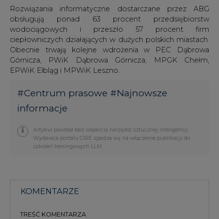
Rozwiązania informatyczne dostarczane przez ABG
obsługują ponad 63 procent przedsiębiorstw
wodociągowych i przeszło 57 procent firm
ciepłowniczych działających w dużych polskich miastach.
Obecnie trwają kolejne wdrożenia w PEC Dąbrowa
Górnicza, PWiK Dąbrowa Górnicza, MPGK Chełm,
EPWiK Elbląg i MPWiK Leszno.
#
Centrum prasowe
#
Najnowsze
informacje
Artykuł powstał bez wsparcia narzędzi sztucznej inteligencji.
Wydawca portalu CIRE zgadza się na włączenie publikacji do
szkoleń treningowych LLM.
KOMENTARZE
TREŚĆ KOMENTARZA