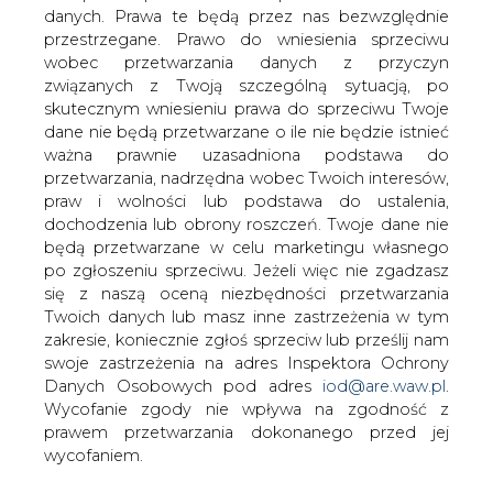
danych. Prawa te będą przez nas bezwzględnie
Przedsiębiorstwo Wodociągów i
przestrzegane. Prawo do wniesienia sprzeciwu
Kanalizacji w Gdyni powróciło do
wobec przetwarzania danych z przyczyn
współpracy z firmą ABG. Kontrakt
związanych z Twoją szczególną sytuacją, po
dotyczy wdrożenia systemu klasy ERP
skutecznym wniesieniu prawa do sprzeciwu Twoje
&#8211; Impuls BPSC oraz autorskich
dane nie będą przetwarzane o ile nie będzie istnieć
rozwiązań ABG dostosowanych do
ważna prawnie uzasadniona podstawa do
specyfiki przedsiębiorstw
przetwarzania, nadrzędna wobec Twoich interesów,
wodociągowych.
praw i wolności lub podstawa do ustalenia,
dochodzenia lub obrony roszczeń. Twoje dane nie
- „PEWIK Gdynia Sp. z o.o. używał naszych rozwiązań od
będą przetwarzane w celu marketingu własnego
1996 do 2007 roku. Wówczas ogłoszony został przetarg
po zgłoszeniu sprzeciwu. Jeżeli więc nie zgadzasz
na wdrożenie systemu IT, który w czerwcu 2008 roku
się z naszą oceną niezbędności przetwarzania
rozstrzygnięto na korzyść firmy Comarch. Jednak już w
Twoich danych lub masz inne zastrzeżenia w tym
grudniu nasz dawny klient zwrócił się do nas z
zakresie, koniecznie zgłoś sprzeciw lub prześlij nam
zaproszeniem do rozmów. To dało nam szansę
swoje zastrzeżenia na adres Inspektora Ochrony
przedstawienia nowej oferty” – mówi Jarosław
Danych Osobowych pod adres
iod@are.waw.pl
.
Jastrzębski, dyrektor Pionu Rozwiązań dla
Wycofanie zgody nie wpływa na zgodność z
Przedsiębiorstw Komunalnych i Samorządów w ABG.
prawem przetwarzania dokonanego przed jej
wycofaniem.
Wartość umowy to ponad 1,7 mln zł brutto. Zakres