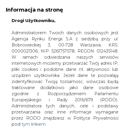
Informacja na stronę
Drogi Użytkowniku,
KONTAKT:
REDAKCJA@CIRE.PL
WYDAWCA PORTALU:
Administratorem Twoich danych osobowych jest
Agencja Rynku Energii S.A z siedzibą przy ul.
A
A
A
WIELKOŚĆ TEKSTU
WYSOKI KONTRAST
Bobrowieckiej 3, 00-728 Warszawa, KRS:
0000021306, NIP: 5261757578, REGON: 012435148.
ZALOGUJ SIĘ
W ramach odwiedzania naszych serwisów
internetowych możemy przetwarzać Twój adres IP,
pliki cookies i podobne dane nt. aktywności lub
urządzeń użytkownika. Jeżeli dane te pozwalają
zidentyfikować Twoją tożsamość, wówczas będą
traktowane dodatkowo jako dane osobowe
zgodnie z Rozporządzeniem Parlamentu
Europejskiego i Rady 2016/679 (RODO).
Administratora tych danych, cele i podstawy
przetwarzania oraz inne informacje wymagane
przez RODO znajdziesz w Polityce Prywatności
pod
tym linkiem.
WŁĄCZ CIRE.TV