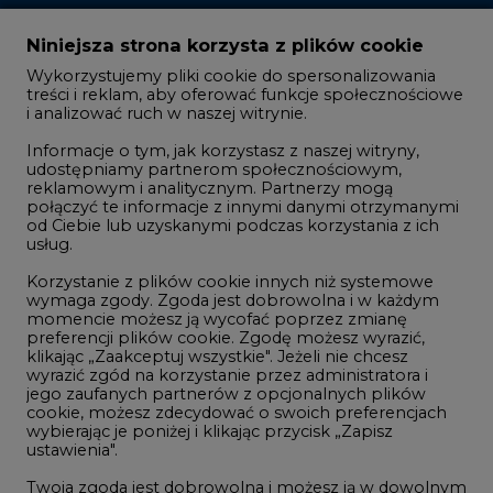
Zmiany kadrowe na rynku
Niniejsza strona korzysta z plików cookie
Wykorzystujemy pliki cookie do spersonalizowania
Studio CIRE
treści i reklam, aby oferować funkcje społecznościowe
i analizować ruch w naszej witrynie.
Rozmowy o energetyce
Informacje o tym, jak korzystasz z naszej witryny,
Gospodarka
udostępniamy partnerom społecznościowym,
reklamowym i analitycznym. Partnerzy mogą
Geopolityka
połączyć te informacje z innymi danymi otrzymanymi
LTE450
od Ciebie lub uzyskanymi podczas korzystania z ich
usług.
Korzystanie z plików cookie innych niż systemowe
Innowacje i AI
wymaga zgody. Zgoda jest dobrowolna i w każdym
momencie możesz ją wycofać poprzez zmianę
Telekomunikacja i IT
preferencji plików cookie. Zgodę możesz wyrazić,
klikając „Zaakceptuj wszystkie". Jeżeli nie chcesz
Handel emisjami CO2
wyrazić zgód na korzystanie przez administratora i
Wodór
jego zaufanych partnerów z opcjonalnych plików
cookie, możesz zdecydować o swoich preferencjach
Górnictwo
wybierając je poniżej i klikając przycisk „Zapisz
ustawienia".
Zmiany klimatyczne
Twoja zgoda jest dobrowolna i możesz ją w dowolnym