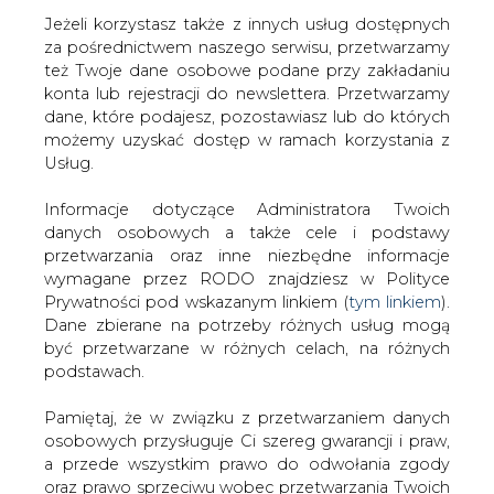
Jeżeli korzystasz także z innych usług dostępnych
za pośrednictwem naszego serwisu, przetwarzamy
też Twoje dane osobowe podane przy zakładaniu
konta lub rejestracji do newslettera. Przetwarzamy
Strona główna
/
SERWIS INFORMACYJNY CIRE
dane, które podajesz, pozostawiasz lub do których
24
/
PEWIK Gdynia będzie miało nowy system ERP
możemy uzyskać dostęp w ramach korzystania z
Usług.
2009-10-01 00:00
drukuj
Informacje dotyczące Administratora Twoich
skomentuj
danych osobowych a także cele i podstawy
udostępnij
:
przetwarzania oraz inne niezbędne informacje
wymagane przez RODO znajdziesz w Polityce
Prywatności pod wskazanym linkiem (
tym linkiem
).
Dane zbierane na potrzeby różnych usług mogą
PEWIK Gdynia będzie miało nowy
być przetwarzane w różnych celach, na różnych
system ERP
podstawach.
Pamiętaj, że w związku z przetwarzaniem danych
osobowych przysługuje Ci szereg gwarancji i praw,
a przede wszystkim prawo do odwołania zgody
oraz prawo sprzeciwu wobec przetwarzania Twoich