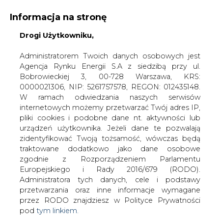
Informacja na stronę
Drogi Użytkowniku,
KONTAKT:
REDAKCJA@CIRE.PL
WYDAWCA PORTALU:
Administratorem Twoich danych osobowych jest
Agencja Rynku Energii S.A z siedzibą przy ul.
A
A
A
WIELKOŚĆ TEKSTU
WYSOKI KONTRAST
Bobrowieckiej 3, 00-728 Warszawa, KRS:
0000021306, NIP: 5261757578, REGON: 012435148.
ZALOGUJ SIĘ
W ramach odwiedzania naszych serwisów
internetowych możemy przetwarzać Twój adres IP,
pliki cookies i podobne dane nt. aktywności lub
urządzeń użytkownika. Jeżeli dane te pozwalają
zidentyfikować Twoją tożsamość, wówczas będą
traktowane dodatkowo jako dane osobowe
zgodnie z Rozporządzeniem Parlamentu
Europejskiego i Rady 2016/679 (RODO).
Administratora tych danych, cele i podstawy
przetwarzania oraz inne informacje wymagane
przez RODO znajdziesz w Polityce Prywatności
pod
tym linkiem.
WŁĄCZ CIRE.TV