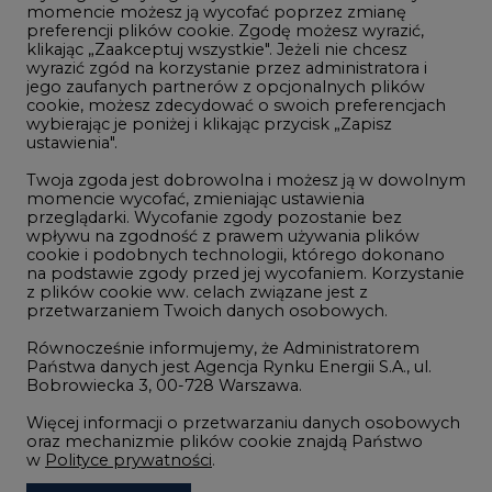
momencie możesz ją wycofać poprzez zmianę
Telekomunikacja i IT
preferencji plików cookie. Zgodę możesz wyrazić,
klikając „Zaakceptuj wszystkie". Jeżeli nie chcesz
Handel emisjami CO2
wyrazić zgód na korzystanie przez administratora i
Wodór
jego zaufanych partnerów z opcjonalnych plików
cookie, możesz zdecydować o swoich preferencjach
Górnictwo
wybierając je poniżej i klikając przycisk „Zapisz
ustawienia".
Zmiany klimatyczne
Twoja zgoda jest dobrowolna i możesz ją w dowolnym
momencie wycofać, zmieniając ustawienia
przeglądarki. Wycofanie zgody pozostanie bez
Atom
wpływu na zgodność z prawem używania plików
Fotowoltaika
cookie i podobnych technologii, którego dokonano
na podstawie zgody przed jej wycofaniem. Korzystanie
Offshore wind
z plików cookie ww. celach związane jest z
przetwarzaniem Twoich danych osobowych.
Magazyny energii
Równocześnie informujemy, że Administratorem
Zielone samorządy
Państwa danych jest Agencja Rynku Energii S.A., ul.
Bobrowiecka 3, 00-728 Warszawa.
Zielona gospodarka
Więcej informacji o przetwarzaniu danych osobowych
oraz mechanizmie plików cookie znajdą Państwo
w
Polityce prywatności
.