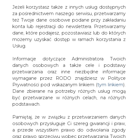
Jeżeli korzystasz także z innych usług dostępnych
za pośrednictwem naszego serwisu, przetwarzamy
też Twoje dane osobowe podane przy zakładaniu
konta lub rejestracji do newslettera. Przetwarzamy
Strona główna
/
SERWIS INFORMACYJNY CIRE
dane, które podajesz, pozostawiasz lub do których
24
/
PGE Elektrownia "Opole&#8221; zagrożona
możemy uzyskać dostęp w ramach korzystania z
Usług.
2010-05-20 00:00
drukuj
Informacje dotyczące Administratora Twoich
skomentuj
danych osobowych a także cele i podstawy
udostępnij
:
przetwarzania oraz inne niezbędne informacje
wymagane przez RODO znajdziesz w Polityce
Prywatności pod wskazanym linkiem (
tym linkiem
).
Dane zbierane na potrzeby różnych usług mogą
PGE Elektrownia "Opole&#8221;
być przetwarzane w różnych celach, na różnych
zagrożona
podstawach.
Pamiętaj, że w związku z przetwarzaniem danych
osobowych przysługuje Ci szereg gwarancji i praw,
a przede wszystkim prawo do odwołania zgody
oraz prawo sprzeciwu wobec przetwarzania Twoich