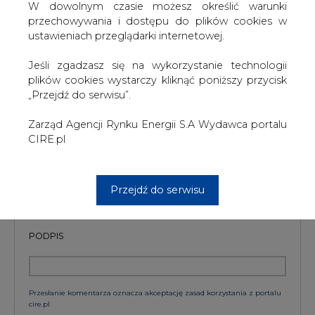
Wydawca portalu CIRE zgadza się na włączenie publikacji do
W dowolnym czasie możesz określić warunki
szkoleń treningowych LLM.
przechowywania i dostępu do plików cookies w
ustawieniach przeglądarki internetowej.
Jeśli zgadzasz się na wykorzystanie technologii
KOMENTARZE
plików cookies wystarczy kliknąć poniższy przycisk
„Przejdź do serwisu”.
TREŚĆ KOMENTARZA
Zarząd Agencji Rynku Energii S.A Wydawca portalu
CIRE.pl
Przejdź do serwisu
PODPIS
Przesłanie komentarza oznacza akceptację zasad korzystania z portalu
cire.pl