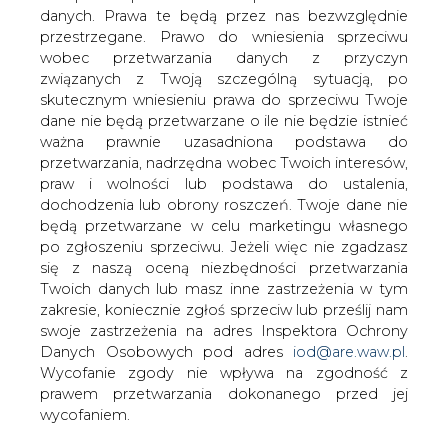
danych. Prawa te będą przez nas bezwzględnie
Trwają prace przy zabezpieczaniu przed
przestrzegane. Prawo do wniesienia sprzeciwu
zalaniem PGE Elektrowni "Opole&#8221;
wobec przetwarzania danych z przyczyn
- podał serwis internetowy "Nowej
związanych z Twoją szczególną sytuacją, po
Trybuny Opolskiej".
skutecznym wniesieniu prawa do sprzeciwu Twoje
dane nie będą przetwarzane o ile nie będzie istnieć
Elektrownia jest zagrożona przez wody Odry z powodu
ważna prawnie uzasadniona podstawa do
wyrwy w wale przeciwpowodziowym, która powstała w
przetwarzania, nadrzędna wobec Twoich interesów,
okolicach miejscowości Dobrzeń. Zagrożeniem dla
praw i wolności lub podstawa do ustalenia,
elektrowni są też wezbrane rzeki Mała Panew, która
dochodzenia lub obrony roszczeń. Twoje dane nie
przerwała zabezpieczenia w Czarnowąsach.
będą przetwarzane w celu marketingu własnego
po zgłoszeniu sprzeciwu. Jeżeli więc nie zgadzasz
Henryk Czech z biura prasowego elektrowni informuje, że
się z naszą oceną niezbędności przetwarzania
pracuje ona normalnie i przygotowuje się do obrony
Twoich danych lub masz inne zastrzeżenia w tym
przed wodą. Zwraca też uwagę, że po powodzi w 1997
zakresie, koniecznie zgłoś sprzeciw lub prześlij nam
pozostał wewnętrzny wał przeciwpowodziowy. Teraz
swoje zastrzeżenia na adres Inspektora Ochrony
zbudowno dodatkowe zapory z worków.
Danych Osobowych pod adres
iod@are.waw.pl
.
Wycofanie zgody nie wpływa na zgodność z
#
Energetyka
#
kraj
prawem przetwarzania dokonanego przed jej
wycofaniem.
Artykuł powstał bez wsparcia narzędzi sztucznej inteligencji.