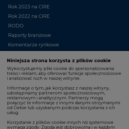
Rok 2023 na CIRE
Rok 2022 na CIRE
RODO
Raporty branżowe
Komentarze rynkowe
Zmiany kadrowe na rynku
Niniejsza strona korzysta z plików cookie
Wykorzystujemy pliki cookie do spersonalizowania
Studio CIRE
treści i reklam, aby oferować funkcje społecznościowe
i analizować ruch w naszej witrynie.
Rozmowy o energetyce
Informacje o tym, jak korzystasz z naszej witryny,
Gospodarka
udostępniamy partnerom społecznościowym,
reklamowym i analitycznym. Partnerzy mogą
Geopolityka
połączyć te informacje z innymi danymi otrzymanymi
LTE450
od Ciebie lub uzyskanymi podczas korzystania z ich
usług.
Korzystanie z plików cookie innych niż systemowe
Innowacje i AI
wymaga zgody. Zgoda jest dobrowolna i w każdym