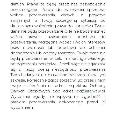
Jak poinformował &#8222;Dziennik
danych. Prawa te będą przez nas bezwzględnie
Gazeta Prawna&#8221;, Polska
przestrzegane. Prawo do wniesienia sprzeciwu
wyeksportowała w 2009 roku 2,19 TWh
wobec przetwarzania danych z przyczyn
energii elektrycznej, czyli trzykrotnie
związanych z Twoją szczególną sytuacją, po
więcej niż w roku 2008. Jest jednak
skutecznym wniesieniu prawa do sprzeciwu Twoje
wciąż mniej niż, w roku 2007 i latach
dane nie będą przetwarzane o ile nie będzie istnieć
ważna prawnie uzasadniona podstawa do
wcześniejszych.
przetwarzania, nadrzędna wobec Twoich interesów,
PSE Operator udostępnia zdolności przesyłowe w
praw i wolności lub podstawa do ustalenia,
kierunku import i eksport w trybie skoordynowanych
dochodzenia lub obrony roszczeń. Twoje dane nie
przetargów organizowanych przez biuro aukcyjne CAO
będą przetwarzane w celu marketingu własnego
Central Allocation Office GmbH z siedzibą we Freising w
po zgłoszeniu sprzeciwu. Jeżeli więc nie zgadzasz
Niemczech. Zdolności przesyłowe oferowane są w
się z naszą oceną niezbędności przetwarzania
trzech trybach: rocznym, miesięcznym i dobowym –
Twoich danych lub masz inne zastrzeżenia w tym
czytamy w DGP.
zakresie, koniecznie zgłoś sprzeciw lub prześlij nam
swoje zastrzeżenia na adres Inspektora Ochrony
Ze względu na konieczność zapewnienia
Danych Osobowych pod adres
iod@are.waw.pl
.
bezpieczeństwa pracy Krajowego Systemu
Wycofanie zgody nie wpływa na zgodność z
Elektroenergetycznego, PSE Operator nie oferował w
prawem przetwarzania dokonanego przed jej
ubiegłym roku zdolności przesyłowych w trybie
wycofaniem.
rocznym. W kierunku „eksport” zdolności przesyłowe