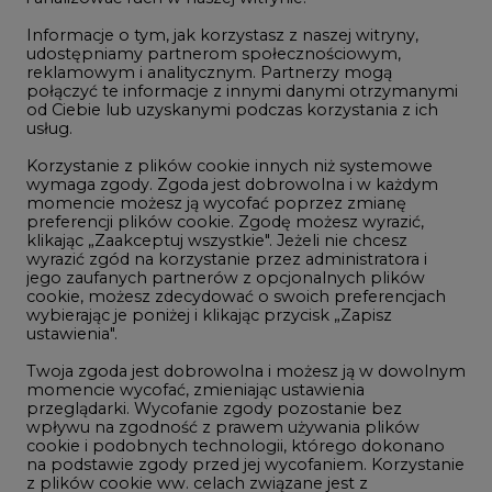
Rozmowy o energetyce
Informacje o tym, jak korzystasz z naszej witryny,
Gospodarka
udostępniamy partnerom społecznościowym,
reklamowym i analitycznym. Partnerzy mogą
Geopolityka
połączyć te informacje z innymi danymi otrzymanymi
LTE450
od Ciebie lub uzyskanymi podczas korzystania z ich
usług.
Korzystanie z plików cookie innych niż systemowe
Innowacje i AI
wymaga zgody. Zgoda jest dobrowolna i w każdym
momencie możesz ją wycofać poprzez zmianę
Telekomunikacja i IT
preferencji plików cookie. Zgodę możesz wyrazić,
klikając „Zaakceptuj wszystkie". Jeżeli nie chcesz
Handel emisjami CO2
wyrazić zgód na korzystanie przez administratora i
Wodór
jego zaufanych partnerów z opcjonalnych plików
cookie, możesz zdecydować o swoich preferencjach
Górnictwo
wybierając je poniżej i klikając przycisk „Zapisz
ustawienia".
Zmiany klimatyczne
Twoja zgoda jest dobrowolna i możesz ją w dowolnym
momencie wycofać, zmieniając ustawienia
przeglądarki. Wycofanie zgody pozostanie bez
Atom
wpływu na zgodność z prawem używania plików
Fotowoltaika
cookie i podobnych technologii, którego dokonano
na podstawie zgody przed jej wycofaniem. Korzystanie
Offshore wind
z plików cookie ww. celach związane jest z