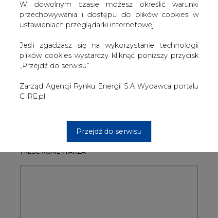
były oferowane w trybie miesięcznym i dobowym,
W dowolnym czasie możesz określić warunki
natomiast w kierunku „import” wyłącznie w trybie
przechowywania i dostępu do plików cookies w
dobowym.
ustawieniach przeglądarki internetowej.
#
Energetyka
#
kraj
Jeśli zgadzasz się na wykorzystanie technologii
plików cookies wystarczy kliknąć poniższy przycisk
„Przejdź do serwisu”.
Artykuł powstał bez wsparcia narzędzi sztucznej inteligencji.
Wydawca portalu CIRE zgadza się na włączenie publikacji do
szkoleń treningowych LLM.
Zarząd Agencji Rynku Energii S.A Wydawca portalu
CIRE.pl
KOMENTARZE
Przejdź do serwisu
TREŚĆ KOMENTARZA