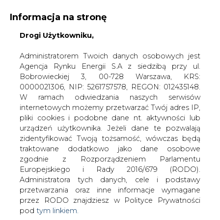
Informacja na stronę
Drogi Użytkowniku,
KONTAKT:
REDAKCJA@CIRE.PL
WYDAWCA PORTALU:
Administratorem Twoich danych osobowych jest
Agencja Rynku Energii S.A z siedzibą przy ul.
A
A
A
WIELKOŚĆ TEKSTU
WYSOKI KONTRAST
Bobrowieckiej 3, 00-728 Warszawa, KRS:
0000021306, NIP: 5261757578, REGON: 012435148.
ZALOGUJ SIĘ
W ramach odwiedzania naszych serwisów
internetowych możemy przetwarzać Twój adres IP,
pliki cookies i podobne dane nt. aktywności lub
urządzeń użytkownika. Jeżeli dane te pozwalają
zidentyfikować Twoją tożsamość, wówczas będą
traktowane dodatkowo jako dane osobowe
zgodnie z Rozporządzeniem Parlamentu
Europejskiego i Rady 2016/679 (RODO).
Administratora tych danych, cele i podstawy
przetwarzania oraz inne informacje wymagane
przez RODO znajdziesz w Polityce Prywatności
pod
tym linkiem.
WŁĄCZ CIRE.TV