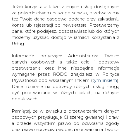
Jeżeli korzystasz także z innych usług dostępnych
za pośrednictwem naszego serwisu, przetwarzamy
też Twoje dane osobowe podane przy zakładaniu
konta lub rejestracji do newslettera. Przetwarzamy
Strona główna
/
SERWIS INFORMACYJNY CIRE
dane, które podajesz, pozostawiasz lub do których
24
/
Wzrósł eksport energii z Polski
możemy uzyskać dostęp w ramach korzystania z
Usług.
2010-05-27 00:00
drukuj
Informacje dotyczące Administratora Twoich
skomentuj
danych osobowych a także cele i podstawy
udostępnij
:
przetwarzania oraz inne niezbędne informacje
wymagane przez RODO znajdziesz w Polityce
Prywatności pod wskazanym linkiem (
tym linkiem
).
Dane zbierane na potrzeby różnych usług mogą
Wzrósł eksport energii z Polski
być przetwarzane w różnych celach, na różnych
podstawach.
Pamiętaj, że w związku z przetwarzaniem danych
osobowych przysługuje Ci szereg gwarancji i praw,
a przede wszystkim prawo do odwołania zgody
oraz prawo sprzeciwu wobec przetwarzania Twoich