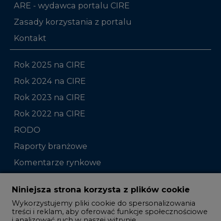
ARE - wydawca portalu CIRE
Zasady korzystania z portalu
Kontakt
Rok 2025 na CIRE
Rok 2024 na CIRE
Rok 2023 na CIRE
Rok 2022 na CIRE
RODO
Raporty branżowe
Komentarze rynkowe
Zmiany kadrowe na rynku
Niniejsza strona korzysta z plików cookie
Wykorzystujemy pliki cookie do spersonalizowania
Studio CIRE
treści i reklam, aby oferować funkcje społecznościowe
i analizować ruch w naszej witrynie.