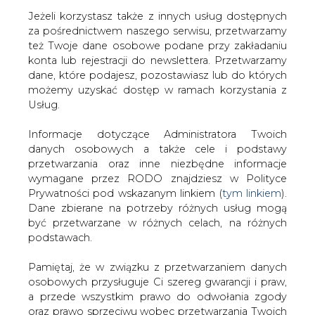
Jeżeli korzystasz także z innych usług dostępnych
za pośrednictwem naszego serwisu, przetwarzamy
też Twoje dane osobowe podane przy zakładaniu
konta lub rejestracji do newslettera. Przetwarzamy
Strona główna
/
SERWIS INFORMACYJNY CIRE
dane, które podajesz, pozostawiasz lub do których
24
/
PKN Orlen wysyła zapytania ws. budowy
możemy uzyskać dostęp w ramach korzystania z
elektrowni we Włocławku
Usług.
2010-06-23 00:00
Informacje dotyczące Administratora Twoich
drukuj
danych osobowych a także cele i podstawy
skomentuj
przetwarzania oraz inne niezbędne informacje
udostępnij
:
wymagane przez RODO znajdziesz w Polityce
Prywatności pod wskazanym linkiem (
tym linkiem
).
Dane zbierane na potrzeby różnych usług mogą
być przetwarzane w różnych celach, na różnych
PKN Orlen wysyła zapytania ws.
podstawach.
budowy elektrowni we Włocławku
Pamiętaj, że w związku z przetwarzaniem danych
osobowych przysługuje Ci szereg gwarancji i praw,
a przede wszystkim prawo do odwołania zgody
oraz prawo sprzeciwu wobec przetwarzania Twoich