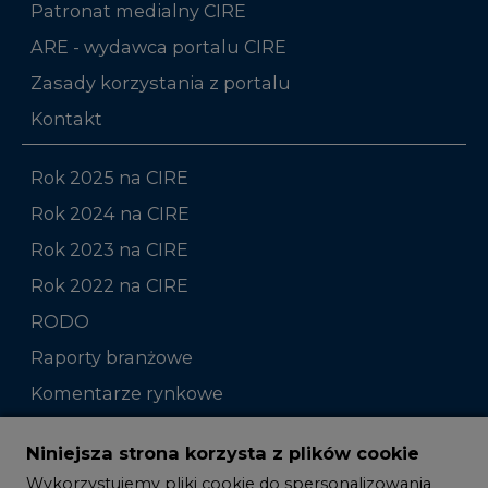
Patronat medialny CIRE
ARE - wydawca portalu CIRE
Zasady korzystania z portalu
Kontakt
Rok 2025 na CIRE
Rok 2024 na CIRE
Rok 2023 na CIRE
Rok 2022 na CIRE
RODO
Raporty branżowe
Komentarze rynkowe
Zmiany kadrowe na rynku
Niniejsza strona korzysta z plików cookie
Wykorzystujemy pliki cookie do spersonalizowania
Studio CIRE