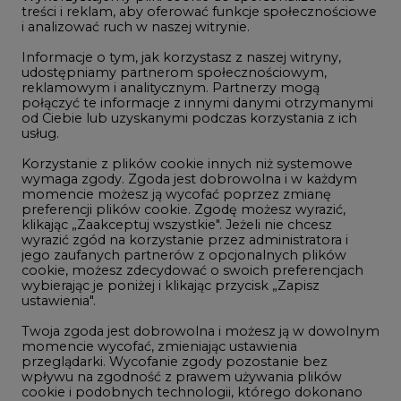
treści i reklam, aby oferować funkcje społecznościowe
i analizować ruch w naszej witrynie.
Rozmowy o energetyce
Informacje o tym, jak korzystasz z naszej witryny,
Gospodarka
udostępniamy partnerom społecznościowym,
reklamowym i analitycznym. Partnerzy mogą
Geopolityka
połączyć te informacje z innymi danymi otrzymanymi
LTE450
od Ciebie lub uzyskanymi podczas korzystania z ich
usług.
Korzystanie z plików cookie innych niż systemowe
Innowacje i AI
wymaga zgody. Zgoda jest dobrowolna i w każdym
momencie możesz ją wycofać poprzez zmianę
Telekomunikacja i IT
preferencji plików cookie. Zgodę możesz wyrazić,
klikając „Zaakceptuj wszystkie". Jeżeli nie chcesz
Handel emisjami CO2
wyrazić zgód na korzystanie przez administratora i
Wodór
jego zaufanych partnerów z opcjonalnych plików
cookie, możesz zdecydować o swoich preferencjach
Górnictwo
wybierając je poniżej i klikając przycisk „Zapisz
ustawienia".
Zmiany klimatyczne
Twoja zgoda jest dobrowolna i możesz ją w dowolnym
momencie wycofać, zmieniając ustawienia
przeglądarki. Wycofanie zgody pozostanie bez
Atom
wpływu na zgodność z prawem używania plików
Fotowoltaika
cookie i podobnych technologii, którego dokonano