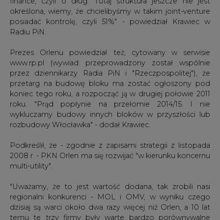
finance, czyli o dług. Tutaj struktura jeszcze nie jest
określona, wiemy, że chcielibyśmy w takim joint-venture
posiadać kontrolę, czyli 51%" - powiedział Krawiec w
Radiu PiN.
Prezes Orlenu powiedział też, cytowany w serwisie
www.rp.pl (wywiad przeprowadzony został wspólnie
przez dziennikarzy Radia PiN i "Rzeczpospolitej"), że
przetarg na budowę bloku ma zostać ogłoszony pod
koniec tego roku, a rozpocząć ją w drugiej połowie 2011
roku. "Prąd popłynie na przełomie 2014/15. I nie
wykluczamy budowy innych bloków w przyszłości lub
rozbudowy Włocławka" - dodał Krawiec.
Podkreślił, że - zgodnie z zapisami strategii z listopada
2008 r. - PKN Orlen ma się rozwijać "w kierunku koncernu
multi-utility".
"Uważamy, że to jest wartość dodana, tak zrobili nasi
regionalni konkurenci - MOL i OMV, w wyniku czego
dzisiaj są warci około dwa razy więcej niż Orlen, a 10 lat
temu te trzy firmy były warte bardzo porównywalne