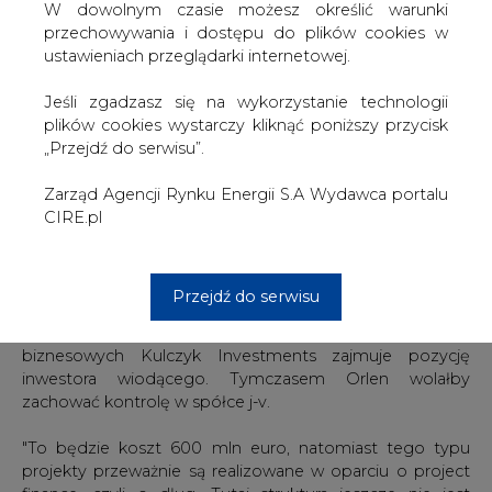
W dowolnym czasie możesz określić warunki
przechowywania i dostępu do plików cookies w
Wyjaśnił, że polskie firmy energetyczne nie mają
ustawieniach przeglądarki internetowej.
bogatego doświadczenia w budowaniu elektrowni
gazowo-parowych. Jednak Orlen zwróci się także do
Jeśli zgadzasz się na wykorzystanie technologii
nich.
plików cookies wystarczy kliknąć poniższy przycisk
„Przejdź do serwisu”.
"Wśród potencjalnych partnerów, do których skierujemy
czy skierowaliśmy takie zapytanie, jest również firma pana
Zarząd Agencji Rynku Energii S.A Wydawca portalu
Kulczyka" - powiedział Krawiec.
CIRE.pl
Wcześniej w tym tygodniu prezes Kulczyk Investments
Dariusz Mioduski powiedział "Pulsowi Biznesu", że spółka
nie wyklucza współpracy z Orlenem, choć deklarację
Przejdź do serwisu
złoży dopiero po poznaniu oferowanych warunków.
Prezes podkreślił jednak, że zwykle w projektach
biznesowych Kulczyk Investments zajmuje pozycję
inwestora wiodącego. Tymczasem Orlen wolałby
zachować kontrolę w spółce j-v.
"To będzie koszt 600 mln euro, natomiast tego typu
projekty przeważnie są realizowane w oparciu o project