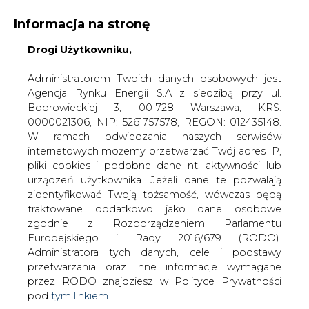
Informacja na stronę
Drogi Użytkowniku,
KONTAKT:
REDAKCJA@CIRE.PL
WYDAWCA PORTALU:
Administratorem Twoich danych osobowych jest
Agencja Rynku Energii S.A z siedzibą przy ul.
A
A
A
WIELKOŚĆ TEKSTU
WYSOKI KONTRAST
Bobrowieckiej 3, 00-728 Warszawa, KRS:
0000021306, NIP: 5261757578, REGON: 012435148.
ZALOGUJ SIĘ
W ramach odwiedzania naszych serwisów
internetowych możemy przetwarzać Twój adres IP,
pliki cookies i podobne dane nt. aktywności lub
urządzeń użytkownika. Jeżeli dane te pozwalają
zidentyfikować Twoją tożsamość, wówczas będą
traktowane dodatkowo jako dane osobowe
zgodnie z Rozporządzeniem Parlamentu
Europejskiego i Rady 2016/679 (RODO).
Administratora tych danych, cele i podstawy
przetwarzania oraz inne informacje wymagane
przez RODO znajdziesz w Polityce Prywatności
pod
tym linkiem.
WŁĄCZ CIRE.TV