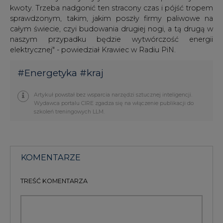
kwoty. Trzeba nadgonić ten stracony czas i pójść tropem
sprawdzonym, takim, jakim poszły firmy paliwowe na
całym świecie, czyi budowania drugiej nogi, a tą drugą w
naszym przypadku będzie wytwórczość energii
elektrycznej" - powiedział Krawiec w Radiu PiN.
#
Energetyka
#
kraj
Artykuł powstał bez wsparcia narzędzi sztucznej inteligencji.
Wydawca portalu CIRE zgadza się na włączenie publikacji do
szkoleń treningowych LLM.
KOMENTARZE
TREŚĆ KOMENTARZA