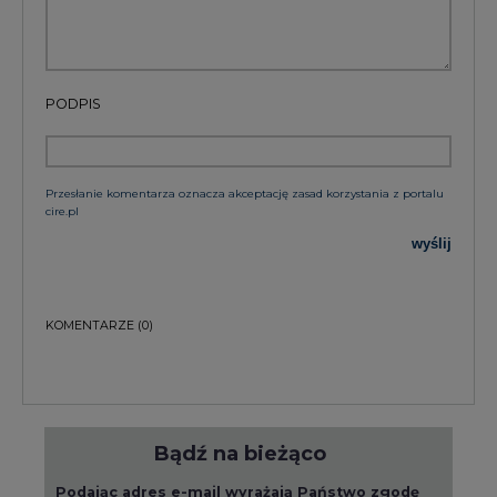
PODPIS
Przesłanie komentarza oznacza akceptację zasad korzystania z portalu
cire.pl
wyślij
KOMENTARZE
(0)
Bądź na bieżąco
Podając adres e-mail wyrażają Państwo zgodę