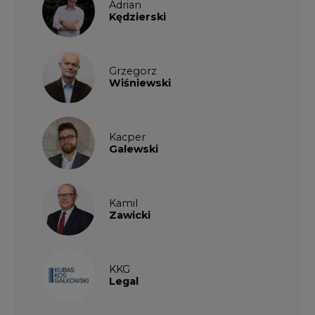
Adrian
Kędzierski
Grzegorz
Wiśniewski
Kacper
Galewski
Kamil
Zawicki
KKG
Legal