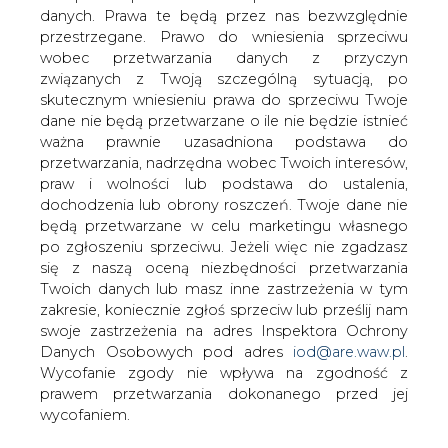
danych. Prawa te będą przez nas bezwzględnie
przestrzegane. Prawo do wniesienia sprzeciwu
PKN Orlen wysyła zapytania do
wobec przetwarzania danych z przyczyn
potencjalnych partnerów
związanych z Twoją szczególną sytuacją, po
zainteresowanych udziałem, najchętniej
skutecznym wniesieniu prawa do sprzeciwu Twoje
mniejszościowym, w spółce joint-
dane nie będą przetwarzane o ile nie będzie istnieć
venture, która ma wybudować, kosztem
ważna prawnie uzasadniona podstawa do
600 mln euro, blok gazowo-parowy o
przetwarzania, nadrzędna wobec Twoich interesów,
mocy do 500 MW we Włocławku,
praw i wolności lub podstawa do ustalenia,
dochodzenia lub obrony roszczeń. Twoje dane nie
poinformował w środę prezes Orlenu
będą przetwarzane w celu marketingu własnego
Jacek Krawiec. Wśród zaproszonych
po zgłoszeniu sprzeciwu. Jeżeli więc nie zgadzasz
firm jest m.in. Kulczyk Investments,
się z naszą oceną niezbędności przetwarzania
dodał.
Twoich danych lub masz inne zastrzeżenia w tym
zakresie, koniecznie zgłoś sprzeciw lub prześlij nam
"Podjęliśmy decyzję o budowie kosztem 600 mln euro
swoje zastrzeżenia na adres Inspektora Ochrony
bloku gazowo-parowego o mocy do 500 MW, w
Danych Osobowych pod adres
iod@are.waw.pl
.
związku z tym, w tym tygodniu wysyłamy wstępne
Wycofanie zgody nie wpływa na zgodność z
zapytania o zainteresowanie takim projektem,
prawem przetwarzania dokonanego przed jej
przystąpieniem do joint-venture, w pierwszej kolejności
wycofaniem.
do potentatów zagranicznych, ale także do firm polskich"
- powiedział Krawiec w wywiadzie dla Radia PiN.