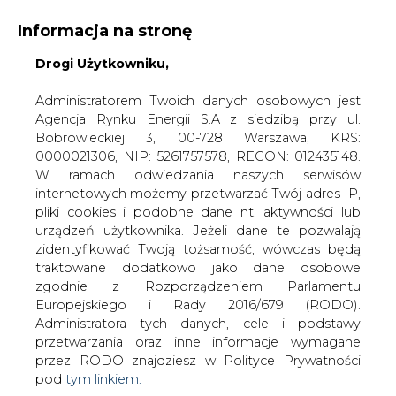
Informacja na stronę
Drogi Użytkowniku,
KONTAKT:
REDAKCJA@CIRE.PL
WYDAWCA PORTALU:
Administratorem Twoich danych osobowych jest
Agencja Rynku Energii S.A z siedzibą przy ul.
A
A
A
WIELKOŚĆ TEKSTU
WYSOKI KONTRAST
Bobrowieckiej 3, 00-728 Warszawa, KRS:
0000021306, NIP: 5261757578, REGON: 012435148.
ZALOGUJ SIĘ
W ramach odwiedzania naszych serwisów
internetowych możemy przetwarzać Twój adres IP,
pliki cookies i podobne dane nt. aktywności lub
urządzeń użytkownika. Jeżeli dane te pozwalają
zidentyfikować Twoją tożsamość, wówczas będą
traktowane dodatkowo jako dane osobowe
zgodnie z Rozporządzeniem Parlamentu
Europejskiego i Rady 2016/679 (RODO).
Administratora tych danych, cele i podstawy
przetwarzania oraz inne informacje wymagane
przez RODO znajdziesz w Polityce Prywatności
pod
tym linkiem.
WŁĄCZ CIRE.TV