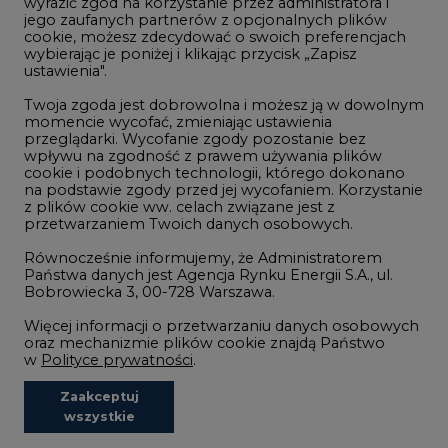
wyrazić zgód na korzystanie przez administratora i
Wodór
jego zaufanych partnerów z opcjonalnych plików
cookie, możesz zdecydować o swoich preferencjach
Górnictwo
wybierając je poniżej i klikając przycisk „Zapisz
ustawienia".
Zmiany klimatyczne
Twoja zgoda jest dobrowolna i możesz ją w dowolnym
momencie wycofać, zmieniając ustawienia
przeglądarki. Wycofanie zgody pozostanie bez
Atom
wpływu na zgodność z prawem używania plików
Fotowoltaika
cookie i podobnych technologii, którego dokonano
na podstawie zgody przed jej wycofaniem. Korzystanie
Offshore wind
z plików cookie ww. celach związane jest z
przetwarzaniem Twoich danych osobowych.
Magazyny energii
Równocześnie informujemy, że Administratorem
Zielone samorządy
Państwa danych jest Agencja Rynku Energii S.A., ul.
Bobrowiecka 3, 00-728 Warszawa.
Zielona gospodarka
Więcej informacji o przetwarzaniu danych osobowych
oraz mechanizmie plików cookie znajdą Państwo
w
Polityce prywatności
.
Zaakceptuj
©2002-
2021 - 2026
-
CIRE.PL
Centrum Informacji o Rynku Energii
wszystkie
REDAKCJA@CIRE.PL
REKLAMA@CIRE.PL