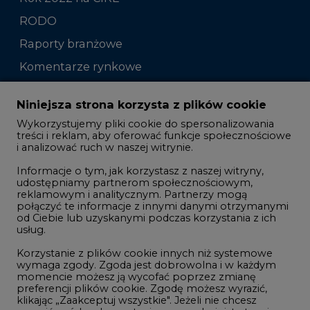
RODO
Raporty branżowe
Komentarze rynkowe
Zmiany kadrowe na rynku
Niniejsza strona korzysta z plików cookie
Wykorzystujemy pliki cookie do spersonalizowania
Studio CIRE
treści i reklam, aby oferować funkcje społecznościowe
i analizować ruch w naszej witrynie.
Rozmowy o energetyce
Informacje o tym, jak korzystasz z naszej witryny,
Gospodarka
udostępniamy partnerom społecznościowym,
reklamowym i analitycznym. Partnerzy mogą
Geopolityka
połączyć te informacje z innymi danymi otrzymanymi
LTE450
od Ciebie lub uzyskanymi podczas korzystania z ich
usług.
Korzystanie z plików cookie innych niż systemowe
Innowacje i AI
wymaga zgody. Zgoda jest dobrowolna i w każdym
momencie możesz ją wycofać poprzez zmianę
Telekomunikacja i IT
preferencji plików cookie. Zgodę możesz wyrazić,
klikając „Zaakceptuj wszystkie". Jeżeli nie chcesz
Handel emisjami CO2