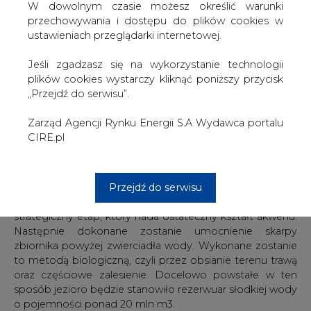
W dowolnym czasie możesz określić warunki
przechowywania i dostępu do plików cookies w
ustawieniach przeglądarki internetowej.
Jeśli zgadzasz się na wykorzystanie technologii
plików cookies wystarczy kliknąć poniższy przycisk
„Przejdź do serwisu”.
- Taki kierunek rekultywacji obszarów pogórniczych, to
efekt porozumienia jaki zawarliśmy z władzami gminy
Zarząd Agencji Rynku Energii S.A Wydawca portalu
Władysławów – mówi Dariusz Orlikowski, prezes KWB
CIRE.pl
„Adamów”. - Prace rewitalizacyjne na tym obszarze
obejmować będą wypłycenie wyrobiska, uformowanie
jego skarp i napełnienie wodą – dodaje D. Orlikowski.
Obecnie w miejscu odkrywki prowadzone są prace w
Przejdź do serwisu
kierunku uformowania czaszy zbiornika. Jest to
strategiczny etap, który nada ostateczny kształt akwenu.
Następnie dokonane zostanie umocnienie skarpy
zbiornika powyżej zwierciadła wody. Wykonane zostanie
to metodą biologiczną, czyli przez obsianie terenu trawą
oraz częściowe zalesienie. Docelowo powstałe w ten
sposób jezioro będzie stanowiło rezerwuar słodkiej wody
o pojemności ponad 20 mln m3.