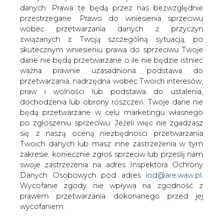
danych. Prawa te będą przez nas bezwzględnie
Rozpoczęło się formowanie czaszy
przestrzegane. Prawo do wniesienia sprzeciwu
zbiornika wodnego Władysławów. To
wobec przetwarzania danych z przyczyn
już kolejny taki obiekt, który powstanie
związanych z Twoją szczególną sytuacją, po
w wyniku działań rekultywacyjnych
skutecznym wniesieniu prawa do sprzeciwu Twoje
Kopalni Węgla Brunatnego
dane nie będą przetwarzane o ile nie będzie istnieć
&#8222;Adamów&#8221;.
ważna prawnie uzasadniona podstawa do
przetwarzania, nadrzędna wobec Twoich interesów,
Zbiornik wodny znajdzie się w wyrobisku
praw i wolności lub podstawa do ustalenia,
poeksploatacyjnym odkrywki węgla brunatnego
dochodzenia lub obrony roszczeń. Twoje dane nie
„Władysławów”. Akwen o powierzchni ok. 154 ha,
będą przetwarzane w celu marketingu własnego
położony będzie pomiędzy miejscowościami Russocice
po zgłoszeniu sprzeciwu. Jeżeli więc nie zgadzasz
na południu i Milinów na północy, należącymi do gminy
się z naszą oceną niezbędności przetwarzania
Władysławów.
Twoich danych lub masz inne zastrzeżenia w tym
zakresie, koniecznie zgłoś sprzeciw lub prześlij nam
swoje zastrzeżenia na adres Inspektora Ochrony
Danych Osobowych pod adres
iod@are.waw.pl
.
Wycofanie zgody nie wpływa na zgodność z
prawem przetwarzania dokonanego przed jej
wycofaniem.