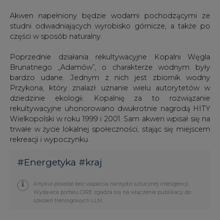
Akwen napełniony będzie wodami pochodzącymi ze
studni odwadniających wyrobisko górnicze, a także po
części w sposób naturalny.
Poprzednie działania rekultywacyjne Kopalni Węgla
Brunatnego „Adamów”, o charakterze wodnym były
bardzo udane. Jednym z nich jest zbiornik wodny
Przykona, który znalazł uznanie wielu autorytetów w
dziedzinie ekologii. Kopalnię za to rozwiązanie
rekultywacyjne uhonorowano dwukrotnie nagrodą HITY
Wielkopolski w roku 1999 i 2001. Sam akwen wpisał się na
trwałe w życie lokalnej społeczności, stając się miejscem
rekreacji i wypoczynku.
#
Energetyka
#
kraj
Artykuł powstał bez wsparcia narzędzi sztucznej inteligencji.
Wydawca portalu CIRE zgadza się na włączenie publikacji do
szkoleń treningowych LLM.