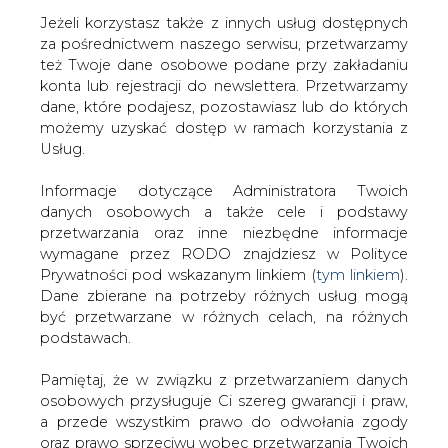
Jeżeli korzystasz także z innych usług dostępnych
za pośrednictwem naszego serwisu, przetwarzamy
też Twoje dane osobowe podane przy zakładaniu
konta lub rejestracji do newslettera. Przetwarzamy
Strona główna
/
SERWIS INFORMACYJNY CIRE
dane, które podajesz, pozostawiasz lub do których
24
/
KWB Adamów tworzy kolejny zbiornik wodny
możemy uzyskać dostęp w ramach korzystania z
Usług.
2010-07-13 00:00
drukuj
Informacje dotyczące Administratora Twoich
skomentuj
danych osobowych a także cele i podstawy
udostępnij
:
przetwarzania oraz inne niezbędne informacje
wymagane przez RODO znajdziesz w Polityce
Prywatności pod wskazanym linkiem (
tym linkiem
).
Dane zbierane na potrzeby różnych usług mogą
KWB Adamów tworzy kolejny
być przetwarzane w różnych celach, na różnych
zbiornik wodny
podstawach.
Pamiętaj, że w związku z przetwarzaniem danych
osobowych przysługuje Ci szereg gwarancji i praw,
a przede wszystkim prawo do odwołania zgody
oraz prawo sprzeciwu wobec przetwarzania Twoich