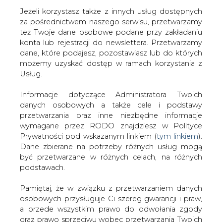
Jeżeli korzystasz także z innych usług dostępnych
za pośrednictwem naszego serwisu, przetwarzamy
też Twoje dane osobowe podane przy zakładaniu
konta lub rejestracji do newslettera. Przetwarzamy
Strona główna
/
SERWIS INFORMACYJNY CIRE
dane, które podajesz, pozostawiasz lub do których
24
/
Vattenfall rozpoczął formalną drogę rezygnacji ze
możemy uzyskać dostęp w ramach korzystania z
współpracy z Azotami
Usług.
2010-10-21 00:00
Informacje dotyczące Administratora Twoich
drukuj
danych osobowych a także cele i podstawy
skomentuj
przetwarzania oraz inne niezbędne informacje
udostępnij
:
wymagane przez RODO znajdziesz w Polityce
Prywatności pod wskazanym linkiem (
tym linkiem
).
Dane zbierane na potrzeby różnych usług mogą
być przetwarzane w różnych celach, na różnych
Vattenfall rozpoczął formalną
podstawach.
drogę rezygnacji ze współpracy z
Azotami
Pamiętaj, że w związku z przetwarzaniem danych
osobowych przysługuje Ci szereg gwarancji i praw,
a przede wszystkim prawo do odwołania zgody
oraz prawo sprzeciwu wobec przetwarzania Twoich