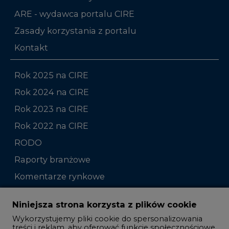
ARE - wydawca portalu CIRE
Zasady korzystania z portalu
Kontakt
Rok 2025 na CIRE
Rok 2024 na CIRE
Rok 2023 na CIRE
Rok 2022 na CIRE
RODO
Raporty branżowe
Komentarze rynkowe
Zmiany kadrowe na rynku
Niniejsza strona korzysta z plików cookie
Wykorzystujemy pliki cookie do spersonalizowania
Studio CIRE
treści i reklam, aby oferować funkcje społecznościowe