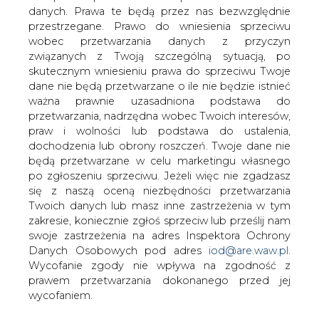
danych. Prawa te będą przez nas bezwzględnie
przestrzegane. Prawo do wniesienia sprzeciwu
wobec przetwarzania danych z przyczyn
20 października br. do Zakładów
związanych z Twoją szczególną sytuacją, po
Azotowych "Puławy" dotarło pismo, w
skutecznym wniesieniu prawa do sprzeciwu Twoje
którym Vattenfall Poland informuje
dane nie będą przetwarzane o ile nie będzie istnieć
chemiczną spółkę o rezygnacji z
ważna prawnie uzasadniona podstawa do
realizacji wspólnego projektu
przetwarzania, nadrzędna wobec Twoich interesów,
energetycznego.
praw i wolności lub podstawa do ustalenia,
dochodzenia lub obrony roszczeń. Twoje dane nie
Zgodnie z porozumieniem z grudnia 2008 roku obie
będą przetwarzane w celu marketingu własnego
firmy miały wspólnie wybudować elektrownię
po zgłoszeniu sprzeciwu. Jeżeli więc nie zgadzasz
konwencjonalną o mocy powyżej 1 400 MW. Jednak jak
się z naszą oceną niezbędności przetwarzania
wyjaśnia Vattenfall Poland w piśmie do ZA Puławy, w
Twoich danych lub masz inne zastrzeżenia w tym
związku ze zmianą strategii Grupy Vattenfall, która
zakresie, koniecznie zgłoś sprzeciw lub prześlij nam
zakłada koncentrację na rynkach szwedzkim, niemieckim
swoje zastrzeżenia na adres Inspektora Ochrony
i holenderskim oraz uaktualnienie portfela
Danych Osobowych pod adres
iod@are.waw.pl
.
inwestycyjnego w kierunku energetyki odnawialnej, firma
Wycofanie zgody nie wpływa na zgodność z
jest zmuszona zweryfikować plany inwestycyjne na rynku
prawem przetwarzania dokonanego przed jej
polskim. Oznacza to między innymi konieczność
wycofaniem.
wycofania się przez Vattenfall Poland ze wspólnych
planów z ZA Puławy. Dlatego też spółka zaproponowała