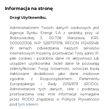
Informacja na stronę
Drogi Użytkowniku,
KONTAKT:
REDAKCJA@CIRE.PL
WYDAWCA PORTALU:
Administratorem Twoich danych osobowych jest
Agencja Rynku Energii S.A z siedzibą przy ul.
A
A
A
WIELKOŚĆ TEKSTU
WYSOKI KONTRAST
Bobrowieckiej 3, 00-728 Warszawa, KRS:
0000021306, NIP: 5261757578, REGON: 012435148.
ZALOGUJ SIĘ
W ramach odwiedzania naszych serwisów
internetowych możemy przetwarzać Twój adres IP,
pliki cookies i podobne dane nt. aktywności lub
urządzeń użytkownika. Jeżeli dane te pozwalają
zidentyfikować Twoją tożsamość, wówczas będą
traktowane dodatkowo jako dane osobowe
zgodnie z Rozporządzeniem Parlamentu
Europejskiego i Rady 2016/679 (RODO).
Administratora tych danych, cele i podstawy
przetwarzania oraz inne informacje wymagane
przez RODO znajdziesz w Polityce Prywatności
pod
tym linkiem.
WŁĄCZ CIRE.TV