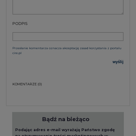
PODPIS
Przesłanie komentarza oznacza akceptację zasad korzystania z portalu
cire.pl
wyślij
KOMENTARZE
(0)
Bądź na bieżąco
Podając adres e-mail wyrażają Państwo zgodę
na otrzymywanie treści marketingowych w