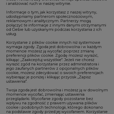
i analizować ruch w naszej witrynie.
Rozmowy o energetyce
Informacje o tym, jak korzystasz z naszej witryny,
Gospodarka
udostępniamy partnerom społecznościowym,
reklamowym i analitycznym. Partnerzy mogą
Geopolityka
połączyć te informacje z innymi danymi otrzymanymi
LTE450
od Ciebie lub uzyskanymi podczas korzystania z ich
usług.
Korzystanie z plików cookie innych niż systemowe
Innowacje i AI
wymaga zgody. Zgoda jest dobrowolna i w każdym
momencie możesz ją wycofać poprzez zmianę
Telekomunikacja i IT
preferencji plików cookie. Zgodę możesz wyrazić,
klikając „Zaakceptuj wszystkie". Jeżeli nie chcesz
Handel emisjami CO2
wyrazić zgód na korzystanie przez administratora i
Wodór
jego zaufanych partnerów z opcjonalnych plików
cookie, możesz zdecydować o swoich preferencjach
Górnictwo
wybierając je poniżej i klikając przycisk „Zapisz
ustawienia".
Zmiany klimatyczne
Twoja zgoda jest dobrowolna i możesz ją w dowolnym
momencie wycofać, zmieniając ustawienia
przeglądarki. Wycofanie zgody pozostanie bez
Atom
wpływu na zgodność z prawem używania plików
Fotowoltaika
cookie i podobnych technologii, którego dokonano
na podstawie zgody przed jej wycofaniem. Korzystanie