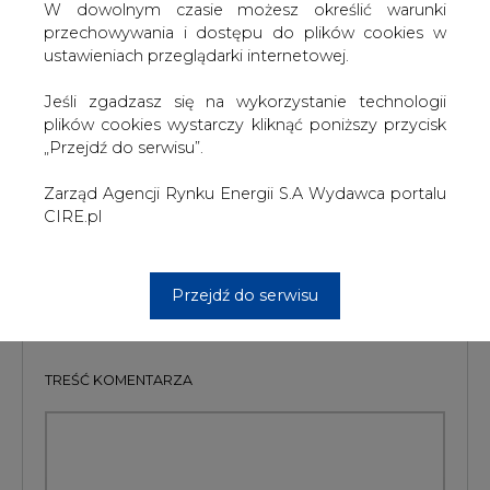
W dowolnym czasie możesz określić warunki
ustalenie możliwości i warunków rozwiązania umowy tak,
przechowywania i dostępu do plików cookies w
„aby dla Zakładów Azotowych "Puławy" możliwa była
ustawieniach przeglądarki internetowej.
dalsza realizacja projektu budowy elektrowni systemowej
np.: w konfiguracji z nowym partnerem”.
Jeśli zgadzasz się na wykorzystanie technologii
plików cookies wystarczy kliknąć poniższy przycisk
#
Energetyka
#
kraj
„Przejdź do serwisu”.
Zarząd Agencji Rynku Energii S.A Wydawca portalu
Artykuł powstał bez wsparcia narzędzi sztucznej inteligencji.
Wydawca portalu CIRE zgadza się na włączenie publikacji do
CIRE.pl
szkoleń treningowych LLM.
Przejdź do serwisu
KOMENTARZE
TREŚĆ KOMENTARZA