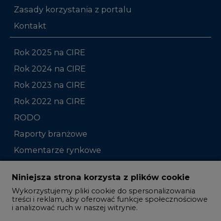
Zasady korzystania z portalu
Kontakt
Rok 2025 na CIRE
Rok 2024 na CIRE
Rok 2023 na CIRE
Rok 2022 na CIRE
RODO
Raporty branżowe
Komentarze rynkowe
Zmiany kadrowe na rynku
Niniejsza strona korzysta z plików cookie
Wykorzystujemy pliki cookie do spersonalizowania
Studio CIRE
treści i reklam, aby oferować funkcje społecznościowe
i analizować ruch w naszej witrynie.
Rozmowy o energetyce