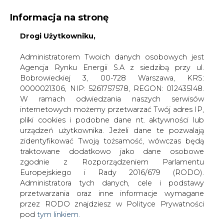
Informacja na stronę
Drogi Użytkowniku,
KONTAKT:
REDAKCJA@CIRE.PL
WYDAWCA PORTALU:
Administratorem Twoich danych osobowych jest
Agencja Rynku Energii S.A z siedzibą przy ul.
A
A
A
WIELKOŚĆ TEKSTU
WYSOKI KONTRAST
Bobrowieckiej 3, 00-728 Warszawa, KRS:
0000021306, NIP: 5261757578, REGON: 012435148.
ZALOGUJ SIĘ
W ramach odwiedzania naszych serwisów
internetowych możemy przetwarzać Twój adres IP,
pliki cookies i podobne dane nt. aktywności lub
urządzeń użytkownika. Jeżeli dane te pozwalają
zidentyfikować Twoją tożsamość, wówczas będą
traktowane dodatkowo jako dane osobowe
zgodnie z Rozporządzeniem Parlamentu
Europejskiego i Rady 2016/679 (RODO).
Administratora tych danych, cele i podstawy
przetwarzania oraz inne informacje wymagane
przez RODO znajdziesz w Polityce Prywatności
pod
tym linkiem.
WŁĄCZ CIRE.TV