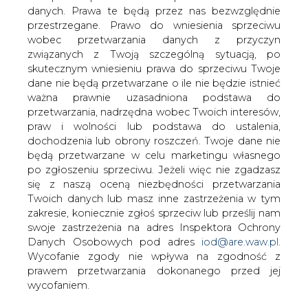
danych. Prawa te będą przez nas bezwzględnie
przestrzegane. Prawo do wniesienia sprzeciwu
Jak poinformował &#8222;Dziennik
wobec przetwarzania danych z przyczyn
Gazeta Prawna&#8221;, oprócz Taurona,
związanych z Twoją szczególną sytuacją, po
również GDF zainteresowany jest
skutecznym wniesieniu prawa do sprzeciwu Twoje
nabyciem polskiej części Vattenfalla.
dane nie będą przetwarzane o ile nie będzie istnieć
ważna prawnie uzasadniona podstawa do
Pomimo, że Grzegorz Górski, szef GDF w Polsce, nie
przetwarzania, nadrzędna wobec Twoich interesów,
chciał skomentować tych wiadomości, DGP przypomina,
praw i wolności lub podstawa do ustalenia,
iż w październikowej rozmowie z tym dziennikiem
dochodzenia lub obrony roszczeń. Twoje dane nie
informował on o chęci zwiększania przez francuski
będą przetwarzane w celu marketingu własnego
koncern obecności we wszystkich segmentach
po zgłoszeniu sprzeciwu. Jeżeli więc nie zgadzasz
polskiego rynku energii.
się z naszą oceną niezbędności przetwarzania
Twoich danych lub masz inne zastrzeżenia w tym
DGP zwraca też uwagę, że dwie ostatnie próby nabycia
zakresie, koniecznie zgłoś sprzeciw lub prześlij nam
przez GDF akcji polskich firm energetycznych, czyli
swoje zastrzeżenia na adres Inspektora Ochrony
Energi oraz Enei zakończyły się niepowodzeniem, choć
Danych Osobowych pod adres
iod@are.waw.pl
.
w obydwu przypadkach Francuzi doszli do ścisłego
Wycofanie zgody nie wpływa na zgodność z
finału.
prawem przetwarzania dokonanego przed jej
wycofaniem.
Z informacji uzyskanych przez DGP wynika, że w sprawę