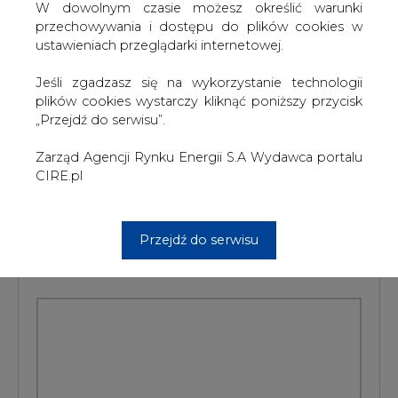
zakupu aktywów Vattenfalla w Polsce zaangażowani są
W dowolnym czasie możesz określić warunki
członkowie zarządu GDF Suez z Francji, a pierwsze
przechowywania i dostępu do plików cookies w
rozmowy ze Szwedami miały już miejsce.
ustawieniach przeglądarki internetowej.
#
Energetyka
#
kraj
Jeśli zgadzasz się na wykorzystanie technologii
plików cookies wystarczy kliknąć poniższy przycisk
„Przejdź do serwisu”.
Artykuł powstał bez wsparcia narzędzi sztucznej inteligencji.
Wydawca portalu CIRE zgadza się na włączenie publikacji do
szkoleń treningowych LLM.
Zarząd Agencji Rynku Energii S.A Wydawca portalu
CIRE.pl
KOMENTARZE
Przejdź do serwisu
TREŚĆ KOMENTARZA