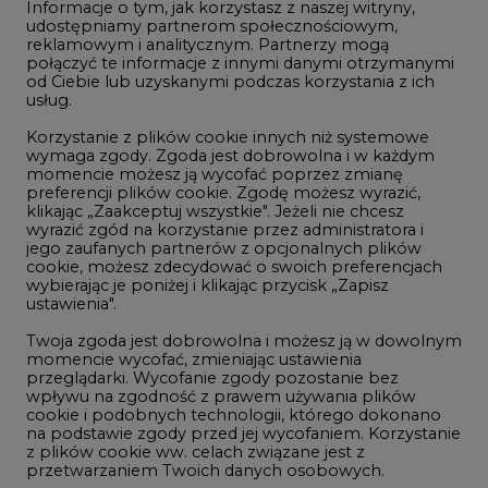
Informacje o tym, jak korzystasz z naszej witryny,
Gospodarka
udostępniamy partnerom społecznościowym,
reklamowym i analitycznym. Partnerzy mogą
Geopolityka
połączyć te informacje z innymi danymi otrzymanymi
LTE450
od Ciebie lub uzyskanymi podczas korzystania z ich
usług.
Korzystanie z plików cookie innych niż systemowe
Innowacje i AI
wymaga zgody. Zgoda jest dobrowolna i w każdym
momencie możesz ją wycofać poprzez zmianę
Telekomunikacja i IT
preferencji plików cookie. Zgodę możesz wyrazić,
klikając „Zaakceptuj wszystkie". Jeżeli nie chcesz
Handel emisjami CO2
wyrazić zgód na korzystanie przez administratora i
Wodór
jego zaufanych partnerów z opcjonalnych plików
cookie, możesz zdecydować o swoich preferencjach
Górnictwo
wybierając je poniżej i klikając przycisk „Zapisz
ustawienia".
Zmiany klimatyczne
Twoja zgoda jest dobrowolna i możesz ją w dowolnym
momencie wycofać, zmieniając ustawienia
przeglądarki. Wycofanie zgody pozostanie bez
Atom
wpływu na zgodność z prawem używania plików
Fotowoltaika
cookie i podobnych technologii, którego dokonano
na podstawie zgody przed jej wycofaniem. Korzystanie
Offshore wind
z plików cookie ww. celach związane jest z
przetwarzaniem Twoich danych osobowych.
Magazyny energii