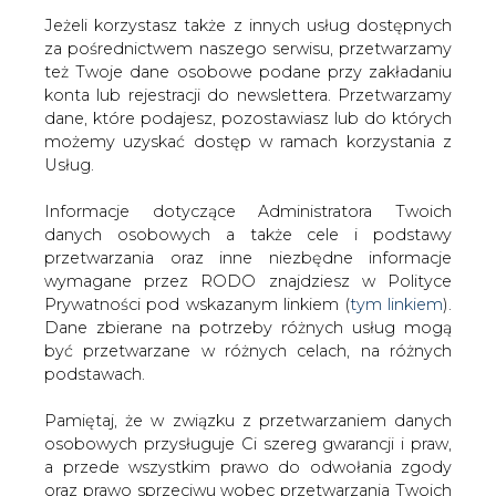
Jeżeli korzystasz także z innych usług dostępnych
za pośrednictwem naszego serwisu, przetwarzamy
też Twoje dane osobowe podane przy zakładaniu
konta lub rejestracji do newslettera. Przetwarzamy
Strona główna
/
SERWIS INFORMACYJNY CIRE
dane, które podajesz, pozostawiasz lub do których
24
/
Również GDF zainteresowany jest polskimi
możemy uzyskać dostęp w ramach korzystania z
aktywami Vattenfalla
Usług.
2010-11-10 00:00
Informacje dotyczące Administratora Twoich
drukuj
danych osobowych a także cele i podstawy
skomentuj
przetwarzania oraz inne niezbędne informacje
udostępnij
:
wymagane przez RODO znajdziesz w Polityce
Prywatności pod wskazanym linkiem (
tym linkiem
).
Dane zbierane na potrzeby różnych usług mogą
być przetwarzane w różnych celach, na różnych
Również GDF zainteresowany jest
podstawach.
polskimi aktywami Vattenfalla
Pamiętaj, że w związku z przetwarzaniem danych
osobowych przysługuje Ci szereg gwarancji i praw,
a przede wszystkim prawo do odwołania zgody
oraz prawo sprzeciwu wobec przetwarzania Twoich