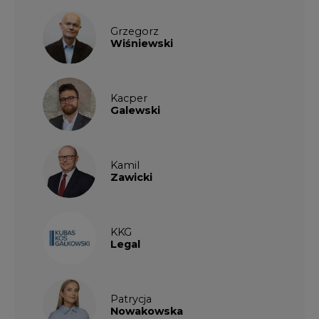
Grzegorz
Wiśniewski
Kacper
Galewski
Kamil
Zawicki
KKG
Legal
Patrycja
Nowakowska