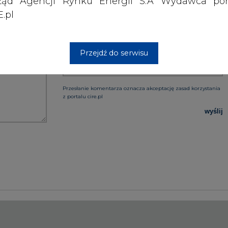
ząd Agencji Rynku Energii S.A Wydawca por
.pl
PODPIS
Przejdź do serwisu
Przesłanie komentarza oznacza akceptację zasad korzystania
z portalu cire.pl
wyślij