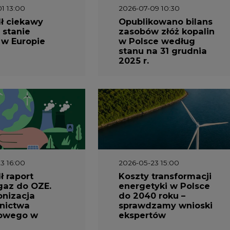
1 13:00
2026-07-09 10:30
ł ciekawy
Opublikowano bilans
 stanie
zasobów złóż kopalin
 w Europie
w Polsce według
stanu na 31 grudnia
2025 r.
3 16:00
2026-05-23 15:00
 raport
Koszty transformacji
gaz do OZE.
energetyki w Polsce
nizacja
do 2040 roku –
nictwa
sprawdzamy wnioski
owego w
ekspertów