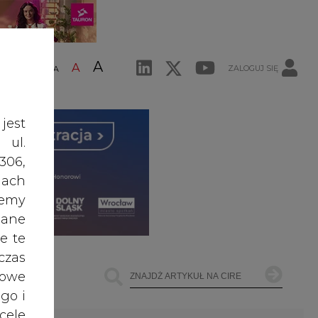
A
A
ZALOGUJ SIĘ
ŚĆ TEKSTU
A
jest
 ul.
306,
ach
żemy
dane
e te
czas
owe
go i
cele