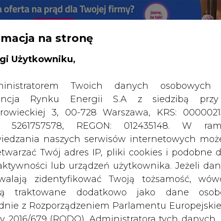
rmacja na stronę
RTALU:
WIELKO
WYSOKI KONTRAST
gi Użytkowniku,
inistratorem Twoich danych osobowych 
ncja Rynku Energii S.A z siedzibą przy
rowieckiej 3, 00-728 Warszawa, KRS: 0000021
P: 5261757578, REGON: 012435148. W ram
iedzania naszych serwisów internetowych mo
etwarzać Twój adres IP, pliki cookies i podobne 
 aktywności lub urządzeń użytkownika. Jeżeli dan
walają zidentyfikować Twoją tożsamość, wów
dą traktowane dodatkowo jako dane osob
dnie z Rozporządzeniem Parlamentu Europejskie
y 2016/679 (RODO). Administratora tych danych, 