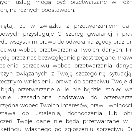
nych usług mogą być przetwarzane w róż
ach, na różnych podstawach.
erzamy przeznaczyć przede wszystkim na pokr
iętaj, że w związku z przetwarzaniem da
 modernizacją starych i budową nowych 
bowych przysługuje Ci szereg gwarancji i pra
jnej" – powiedział wiceprezes Wojciech Topolni
ede wszystkim prawo do odwołania zgody oraz p
zeciwu wobec przetwarzania Twoich danych. P
będą przez nas bezwzględnie przestrzegane. Praw
zującej do nabycia obligacji, oprócz spółki są 
esienia sprzeciwu wobec przetwarzania dany
nnovazione e Sviluppo S.p.A., Nordea Bank Polska
yczyn związanych z Twoją szczególną sytuacją
atorzy) oraz Bank Polska Kasa Opieki SA, B
tecznym wniesieniu prawa do sprzeciwu Twoje 
 Nordea Bank AB, Nordea Bank Polska SA oraz ING 
 będą przetwarzane o ile nie będzie istnieć w
ki SA (jako agent emisji),
wnie uzasadniona podstawa do przetwarza
rzędna wobec Twoich interesów, praw i wolności
cji są, oprócz ING Bank Śląski SA (jako agent, a
stawa do ustalenia, dochodzenia lub ob
nk Polska Kasa Opieki SA i Nordea Bank Polska SA 
zczeń. Twoje dane nie będą przetwarzane w 
e).
ketingu własnego po zgłoszeniu sprzeciwu. Je