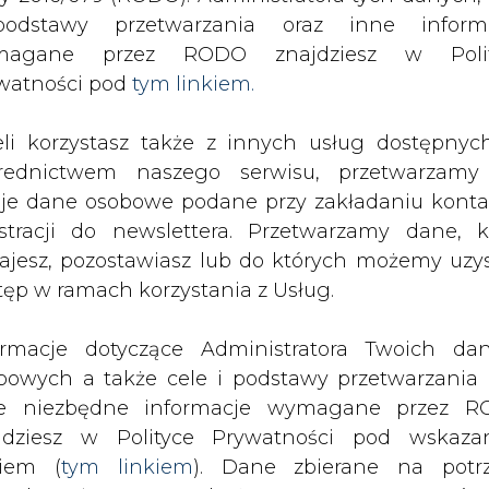
SPODARKA
ZMIANY KADROWE NA RYNKU
CIEP
odstawy przetwarzania oraz inne inform
magane przez RODO znajdziesz w Polit
watności pod
tym linkiem.
a program emisji obligacji na max. 10 mld zł
eli korzystasz także z innych usług dostępnyc
drukuj
skomentuj
udostępnij
:
rednictwem naszego serwisu, przetwarzamy
je dane osobowe podane przy zakładaniu konta
estracji do newslettera. Przetwarzamy dane, k
igacji na max. 10 mld zł
ajesz, pozostawiasz lub do których możemy uzy
tęp w ramach korzystania z Usług.
ormacje dotyczące Administratora Twoich da
bowych a także cele i podstawy przetwarzania 
e niezbędne informacje wymagane przez 
zawarła dwie umowy, na mocy któryc
jdziesz w Polityce Prywatności pod wskaz
 obligacji na maksymalną kwotę 10 ml
kiem (
tym linkiem
). Dane zbierane na potr