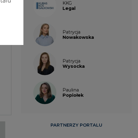
talu
KKG
Legal
Patrycja
Nowakowska
Patrycja
Wysocka
Paulina
Popiołek
PARTNERZY PORTALU