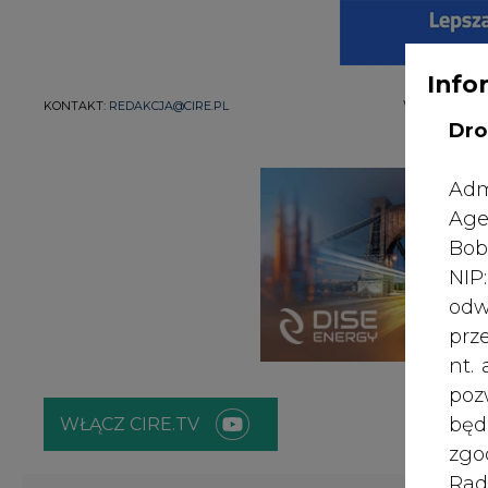
Info
WYDAWCA PO
KONTAKT:
REDAKCJA@CIRE.PL
Dro
Adm
Age
Bob
NI
odw
prz
nt.
poz
bę
WŁĄCZ CIRE.TV
zgo
Rad