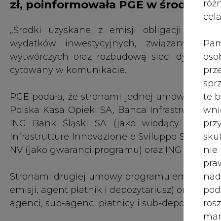
zł, poinformowała PGE w środę.
róż
cel
„Środki uzyskane z emisji obligacji zami
Pam
wydatków inwestycyjnych, związanych z
oso
wytwórczych oraz rozbudową sieci dystrybucy
prz
cytowany w komunikacie.
spr
te 
PGE podała, że stronami jednej umowy, zobowią
wni
Polska Kasa Opieki SA, Banca Infrastrutture I
prz
ING Bank Śląski SA (jako wiodący organiz
sku
Infrastrutture Innovazione e Sviluppo S.p.A.,
nie
NV (jako gwaranci programu) oraz ING Bank Śląs
pra
nad
Stronami drugiej umowy programu emisji obliga
pod
emisji, agent płatnik i depozytariusz) oraz Ba
ros
agenci, sub-agenci płatnicy i sub-depozytariusz
mar