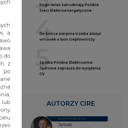
3
nych
Kogo teraz zatrudniają Polskie
Sieci Elektroenergetyczne
4
ycie
nych
mocy
w, a
cki,
Do końca sierpnia trzeba złożyć
wniosek o bon ciepłowniczy
rawo
5
rawa
o do
Bank
Spółka Polskie Elektrownie
ch z
 SA,
Jądrowe zaprasza do wysyłania
, po
anca
CV
dane
Bank
ażna
nia,
 lub
gent
AUTORZY CIRE
rony
(jako
celu
REDAKTOR NACZELNY
Janusz
żeli