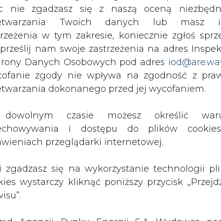
c nie zgadzasz się z naszą oceną niezbędn
kres 36 miesięcy od dnia podpisania umów i wy
zetwarzania Twoich danych lub masz i
– czytamy w komunikacie.
trzeżenia w tym zakresie, koniecznie zgłoś sprz
 prześlij nam swoje zastrzeżenia na adres Inspek
okonywane w złotych, przy czym wartość nomin
rony Danych Osobowych pod adres
iod@are.wa
ła też spółka.
ofanie zgody nie wpływa na zgodność z pr
etwarzania dokonanego przed jej wycofaniem.
rentowność gwarantowaną, określoną jako s
ną" – czytamy dalej.
dowolnym czasie możesz określić waru
echowywania i dostępu do plików cooki
ogram emisji obligacji ma przekraczać wartość 6,3
awieniach przeglądarki internetowej.
isji obligacji. W lipcu wiceprezes mówił, że PGE
ząco powyżej 500 mln euro, czyli powyżej 2 mld z
li zgadzasz się na wykorzystanie technologii pl
Artykuł powstał bez wsparcia narzędzi sztucznej
kies wystarczy kliknąć poniższy przycisk „Przejd
inteligencji. Wydawca portalu CIRE zgadza się na włącz
isu”.
publikacji do szkoleń treningowych LLM.