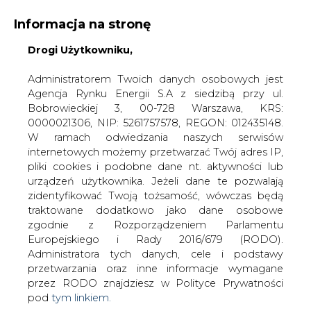
Informacja na stronę
Drogi Użytkowniku,
KONTAKT:
REDAKCJA@CIRE.PL
WYDAWCA PORTALU:
Administratorem Twoich danych osobowych jest
Agencja Rynku Energii S.A z siedzibą przy ul.
A
A
A
WIELKOŚĆ TEKSTU
WYSOKI KONTRAST
Bobrowieckiej 3, 00-728 Warszawa, KRS:
0000021306, NIP: 5261757578, REGON: 012435148.
ZALOGUJ SIĘ
W ramach odwiedzania naszych serwisów
internetowych możemy przetwarzać Twój adres IP,
pliki cookies i podobne dane nt. aktywności lub
urządzeń użytkownika. Jeżeli dane te pozwalają
zidentyfikować Twoją tożsamość, wówczas będą
traktowane dodatkowo jako dane osobowe
zgodnie z Rozporządzeniem Parlamentu
Europejskiego i Rady 2016/679 (RODO).
Administratora tych danych, cele i podstawy
przetwarzania oraz inne informacje wymagane
przez RODO znajdziesz w Polityce Prywatności
pod
tym linkiem.
WŁĄCZ CIRE.TV