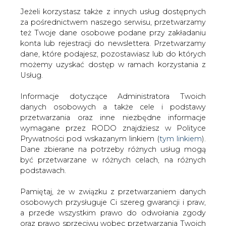
Jeżeli korzystasz także z innych usług dostępnych
za pośrednictwem naszego serwisu, przetwarzamy
też Twoje dane osobowe podane przy zakładaniu
konta lub rejestracji do newslettera. Przetwarzamy
Strona główna
/
SERWIS INFORMACYJNY CIRE
dane, które podajesz, pozostawiasz lub do których
24
/
Cen energii dla gospodarstw domowych do
możemy uzyskać dostęp w ramach korzystania z
ponownej korekty
Usług.
2010-11-13 00:00
Informacje dotyczące Administratora Twoich
drukuj
danych osobowych a także cele i podstawy
skomentuj
przetwarzania oraz inne niezbędne informacje
udostępnij
:
wymagane przez RODO znajdziesz w Polityce
Prywatności pod wskazanym linkiem (
tym linkiem
).
Dane zbierane na potrzeby różnych usług mogą
być przetwarzane w różnych celach, na różnych
Cen energii dla gospodarstw
podstawach.
domowych do ponownej korekty
Pamiętaj, że w związku z przetwarzaniem danych
osobowych przysługuje Ci szereg gwarancji i praw,
a przede wszystkim prawo do odwołania zgody
oraz prawo sprzeciwu wobec przetwarzania Twoich