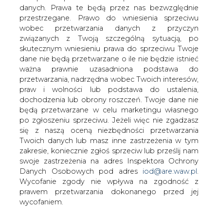
danych. Prawa te będą przez nas bezwzględnie
przestrzegane. Prawo do wniesienia sprzeciwu
Jak informuje
wobec przetwarzania danych z przyczyn
&#8222;Rzeczpospolita&#8221;, według
związanych z Twoją szczególną sytuacją, po
prezesa URE Mariusza Swory nie ma
skutecznym wniesieniu prawa do sprzeciwu Twoje
powodów, aby podwyżka cen energii dla
dane nie będą przetwarzane o ile nie będzie istnieć
gospodarstw domowych wynosiła od 9
ważna prawnie uzasadniona podstawa do
do 15 proc. o co wnioskują jej
przetwarzania, nadrzędna wobec Twoich interesów,
sprzedawcy.
praw i wolności lub podstawa do ustalenia,
dochodzenia lub obrony roszczeń. Twoje dane nie
Oznacza to, że prezes URE ponownie wezwie spółki do
będą przetwarzane w celu marketingu własnego
korekty wniosków taryfowych.
po zgłoszeniu sprzeciwu. Jeżeli więc nie zgadzasz
się z naszą oceną niezbędności przetwarzania
Sprzedawcy energii tłumaczą, że wnioskowana przez
Twoich danych lub masz inne zastrzeżenia w tym
nich podwyżka cen energii podyktowana jest wzrostem
zakresie, koniecznie zgłoś sprzeciw lub prześlij nam
ponoszonych przez nich kosztów wynikających, m.in. z
swoje zastrzeżenia na adres Inspektora Ochrony
obowiązku zakupu zielonej energii - czytamy w
Danych Osobowych pod adres
iod@are.waw.pl
.
"Rzeczpospolitej".
Wycofanie zgody nie wpływa na zgodność z
prawem przetwarzania dokonanego przed jej
Przedsiębiorstwa energetyczne handlujące energią są
wycofaniem.
tradycyjnie niezadowolone z polityki prezesa URE i