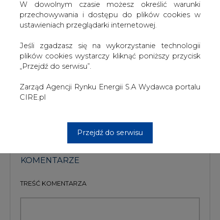
konsekwentnie twierdzą, że ceny energii dla
W dowolnym czasie możesz określić warunki
gospodarstw domowych nie pokrywają nawet kosztów
przechowywania i dostępu do plików cookies w
jej zakupu. Z tego powodu zmuszone są do stosowania
ustawieniach przeglądarki internetowej.
subsydiowania skrośnego, czyli „odzyskiwania strat”
poprzez podnoszenie cen energii dla odbiorców
Jeśli zgadzasz się na wykorzystanie technologii
biznesowych.
plików cookies wystarczy kliknąć poniższy przycisk
„Przejdź do serwisu”.
#
Energetyka
#
kraj
Zarząd Agencji Rynku Energii S.A Wydawca portalu
CIRE.pl
Artykuł powstał bez wsparcia narzędzi sztucznej inteligencji.
Wydawca portalu CIRE zgadza się na włączenie publikacji do
szkoleń treningowych LLM.
Przejdź do serwisu
KOMENTARZE
TREŚĆ KOMENTARZA