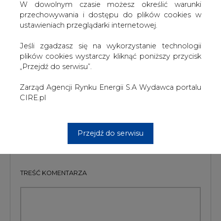
Obecnie produkt będzie dostępny na terenie oddziałów
W dowolnym czasie możesz określić warunki
w Gdańsku , w Słupsku i w Płocku, a do końca roku na
przechowywania i dostępu do plików cookies w
całym obszarze obsługiwanym przez Grupę ENERGA,
ustawieniach przeglądarki internetowej.
poza Oddziałem w Toruniu, gdzie usługa będzie
dostępna w I kwartale przyszłego roku.
Jeśli zgadzasz się na wykorzystanie technologii
plików cookies wystarczy kliknąć poniższy przycisk
#
Energetyka
#
kraj
„Przejdź do serwisu”.
Zarząd Agencji Rynku Energii S.A Wydawca portalu
Artykuł powstał bez wsparcia narzędzi sztucznej inteligencji.
Wydawca portalu CIRE zgadza się na włączenie publikacji do
CIRE.pl
szkoleń treningowych LLM.
Przejdź do serwisu
KOMENTARZE
TREŚĆ KOMENTARZA