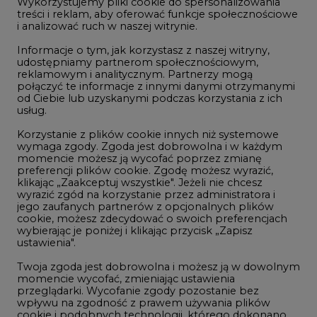
Wykorzystujemy pliki cookie do spersonalizowania
Studio CIRE
treści i reklam, aby oferować funkcje społecznościowe
i analizować ruch w naszej witrynie.
Rozmowy o energetyce
Informacje o tym, jak korzystasz z naszej witryny,
Gospodarka
udostępniamy partnerom społecznościowym,
reklamowym i analitycznym. Partnerzy mogą
Geopolityka
połączyć te informacje z innymi danymi otrzymanymi
LTE450
od Ciebie lub uzyskanymi podczas korzystania z ich
usług.
Korzystanie z plików cookie innych niż systemowe
Innowacje i AI
wymaga zgody. Zgoda jest dobrowolna i w każdym
momencie możesz ją wycofać poprzez zmianę
Telekomunikacja i IT
preferencji plików cookie. Zgodę możesz wyrazić,
klikając „Zaakceptuj wszystkie". Jeżeli nie chcesz
Handel emisjami CO2
wyrazić zgód na korzystanie przez administratora i
Wodór
jego zaufanych partnerów z opcjonalnych plików
cookie, możesz zdecydować o swoich preferencjach
Górnictwo
wybierając je poniżej i klikając przycisk „Zapisz
ustawienia".
Zmiany klimatyczne
Twoja zgoda jest dobrowolna i możesz ją w dowolnym
momencie wycofać, zmieniając ustawienia
przeglądarki. Wycofanie zgody pozostanie bez
Atom
wpływu na zgodność z prawem używania plików
Fotowoltaika
cookie i podobnych technologii, którego dokonano