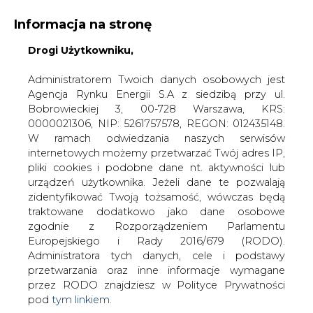
Informacja na stronę
Drogi Użytkowniku,
KONTAKT:
REDAKCJA@CIRE.PL
WYDAWCA PORTALU:
Administratorem Twoich danych osobowych jest
Agencja Rynku Energii S.A z siedzibą przy ul.
A
A
A
WIELKOŚĆ TEKSTU
WYSOKI KONTRAST
Bobrowieckiej 3, 00-728 Warszawa, KRS:
0000021306, NIP: 5261757578, REGON: 012435148.
ZALOGUJ SIĘ
W ramach odwiedzania naszych serwisów
internetowych możemy przetwarzać Twój adres IP,
pliki cookies i podobne dane nt. aktywności lub
urządzeń użytkownika. Jeżeli dane te pozwalają
zidentyfikować Twoją tożsamość, wówczas będą
traktowane dodatkowo jako dane osobowe
zgodnie z Rozporządzeniem Parlamentu
Europejskiego i Rady 2016/679 (RODO).
Administratora tych danych, cele i podstawy
przetwarzania oraz inne informacje wymagane
przez RODO znajdziesz w Polityce Prywatności
pod
tym linkiem.
WŁĄCZ CIRE.TV