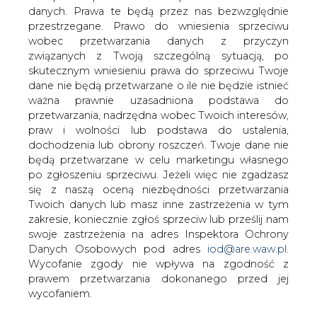
danych. Prawa te będą przez nas bezwzględnie
Energa wprowadza nową ofertę
przestrzegane. Prawo do wniesienia sprzeciwu
proponując klientom instalację licznika
wobec przetwarzania danych z przyczyn
przedpłatowego na ich życzenie. Usługa
związanych z Twoją szczególną sytuacją, po
rozliczenie pre-paid w ocenie spółki
skutecznym wniesieniu prawa do sprzeciwu Twoje
będzie szczególnie atrakcyjna dla
dane nie będą przetwarzane o ile nie będzie istnieć
właścicieli domków letniskowych oraz
ważna prawnie uzasadniona podstawa do
osób wynajmujące mieszkania.
przetwarzania, nadrzędna wobec Twoich interesów,
praw i wolności lub podstawa do ustalenia,
Usługa rozliczenie pre-paid jest odpłatna – opłatę
dochodzenia lub obrony roszczeń. Twoje dane nie
instalacyjną można wnieść jednorazowo lub w niewielkich
będą przetwarzane w celu marketingu własnego
ratach miesięcznych.
po zgłoszeniu sprzeciwu. Jeżeli więc nie zgadzasz
się z naszą oceną niezbędności przetwarzania
- System ten pozwala na dowolną częstotliwość
Twoich danych lub masz inne zastrzeżenia w tym
zakupów porcji energii – mówi Ireneusz Kulka,
zakresie, koniecznie zgłoś sprzeciw lub prześlij nam
wiceprezes ENERGI-OBRÓT. - Klient sam decyduje, czy
swoje zastrzeżenia na adres Inspektora Ochrony
chce kupować porcję energii wystarczającą na kilka dni,
Danych Osobowych pod adres
iod@are.waw.pl
.
tydzień, miesiąc. To doskonałe rozwiązanie dla osób
Wycofanie zgody nie wpływa na zgodność z
wynajmujących mieszkania ,czy garaże lub okresowo
prawem przetwarzania dokonanego przed jej
korzystających z domków letniskowych albo zimowych.
wycofaniem.