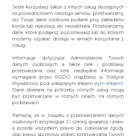
Jeżeli korzystasz także z innych usług dostępnych
za pośrednictwem naszego serwisu, przetwarzamy
też Twoje dane osobowe podane przy zakładaniu
konta lub rejestracji do newslettera. Przetwarzamy
Strona główna
/
SERWIS INFORMACYJNY CIRE
dane, które podajesz, pozostawiasz lub do których
24
/
Energa wprowadza usługę rozliczeń pre-paid
możemy uzyskać dostęp w ramach korzystania z
Usług.
2010-11-16 00:00
drukuj
Informacje dotyczące Administratora Twoich
skomentuj
danych osobowych a także cele i podstawy
udostępnij
:
przetwarzania oraz inne niezbędne informacje
wymagane przez RODO znajdziesz w Polityce
Prywatności pod wskazanym linkiem (
tym linkiem
).
Dane zbierane na potrzeby różnych usług mogą
Energa wprowadza usługę
być przetwarzane w różnych celach, na różnych
rozliczeń pre-paid
podstawach.
Pamiętaj, że w związku z przetwarzaniem danych
osobowych przysługuje Ci szereg gwarancji i praw,
a przede wszystkim prawo do odwołania zgody
oraz prawo sprzeciwu wobec przetwarzania Twoich