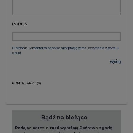
PODPIS
Przesłanie komentarza oznacza akceptację zasad korzystania z portalu
cire.pl
wyślij
KOMENTARZE
(0)
Bądź na bieżąco
Podając adres e-mail wyrażają Państwo zgodę