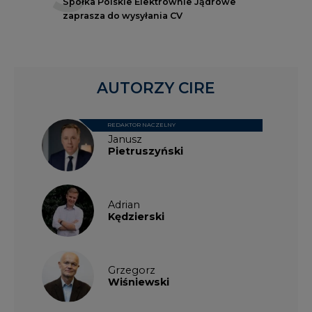
Spółka Polskie Elektrownie Jądrowe
zaprasza do wysyłania CV
AUTORZY CIRE
REDAKTOR NACZELNY
Janusz
Pietruszyński
Adrian
Kędzierski
Grzegorz
Wiśniewski