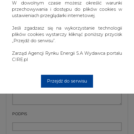
W dowolnym czasie możesz określić warunki
przechowywania i dostępu do plików cookies w
Artykuł powstał bez wsparcia narzędzi sztucznej inteligencji.
Wydawca portalu CIRE zgadza się na włączenie publikacji do
ustawieniach przeglądarki internetowej.
szkoleń treningowych LLM.
Jeśli zgadzasz się na wykorzystanie technologii
plików cookies wystarczy kliknąć poniższy przycisk
„Przejdź do serwisu”.
KOMENTARZE
Zarząd Agencji Rynku Energii S.A Wydawca portalu
CIRE.pl
TREŚĆ KOMENTARZA
Przejdź do serwisu
PODPIS