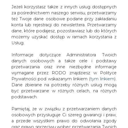
Jeżeli korzystasz także z innych usług dostępnych
za pośrednictwem naszego serwisu, przetwarzamy
też Twoje dane osobowe podane przy zakładaniu
konta lub rejestracji do newslettera. Przetwarzamy
Strona główna
/
SERWIS INFORMACYJNY CIRE
dane, które podajesz, pozostawiasz lub do których
24
/
JSW planuje inwestycje w energetykę
możemy uzyskać dostęp w ramach korzystania z
Usług.
2010-11-24 00:00
drukuj
Informacje dotyczące Administratora Twoich
skomentuj
danych osobowych a także cele i podstawy
udostępnij
:
przetwarzania oraz inne niezbędne informacje
wymagane przez RODO znajdziesz w Polityce
Prywatności pod wskazanym linkiem (
tym linkiem
).
Dane zbierane na potrzeby różnych usług mogą
JSW planuje inwestycje w
być przetwarzane w różnych celach, na różnych
energetykę
podstawach.
Pamiętaj, że w związku z przetwarzaniem danych
osobowych przysługuje Ci szereg gwarancji i praw,
a przede wszystkim prawo do odwołania zgody
oraz prawo sprzeciwu wobec przetwarzania Twoich