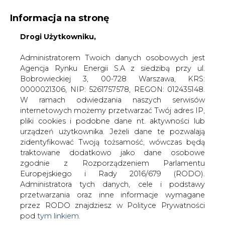
Informacja na stronę
Drogi Użytkowniku,
KONTAKT:
REDAKCJA@CIRE.PL
WYDAWCA PORTALU:
Administratorem Twoich danych osobowych jest
Agencja Rynku Energii S.A z siedzibą przy ul.
A
A
A
WIELKOŚĆ TEKSTU
WYSOKI KONTRAST
Bobrowieckiej 3, 00-728 Warszawa, KRS:
0000021306, NIP: 5261757578, REGON: 012435148.
ZALOGUJ SIĘ
W ramach odwiedzania naszych serwisów
internetowych możemy przetwarzać Twój adres IP,
pliki cookies i podobne dane nt. aktywności lub
urządzeń użytkownika. Jeżeli dane te pozwalają
zidentyfikować Twoją tożsamość, wówczas będą
traktowane dodatkowo jako dane osobowe
zgodnie z Rozporządzeniem Parlamentu
Europejskiego i Rady 2016/679 (RODO).
Administratora tych danych, cele i podstawy
przetwarzania oraz inne informacje wymagane
przez RODO znajdziesz w Polityce Prywatności
pod
tym linkiem.
WŁĄCZ CIRE.TV