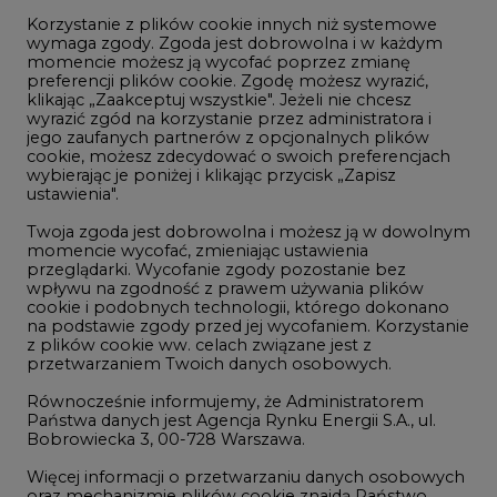
Korzystanie z plików cookie innych niż systemowe
Innowacje i AI
wymaga zgody. Zgoda jest dobrowolna i w każdym
momencie możesz ją wycofać poprzez zmianę
Telekomunikacja i IT
preferencji plików cookie. Zgodę możesz wyrazić,
klikając „Zaakceptuj wszystkie". Jeżeli nie chcesz
Handel emisjami CO2
wyrazić zgód na korzystanie przez administratora i
Wodór
jego zaufanych partnerów z opcjonalnych plików
cookie, możesz zdecydować o swoich preferencjach
Górnictwo
wybierając je poniżej i klikając przycisk „Zapisz
ustawienia".
Zmiany klimatyczne
Twoja zgoda jest dobrowolna i możesz ją w dowolnym
momencie wycofać, zmieniając ustawienia
przeglądarki. Wycofanie zgody pozostanie bez
Atom
wpływu na zgodność z prawem używania plików
Fotowoltaika
cookie i podobnych technologii, którego dokonano
na podstawie zgody przed jej wycofaniem. Korzystanie
Offshore wind
z plików cookie ww. celach związane jest z
przetwarzaniem Twoich danych osobowych.
Magazyny energii
Równocześnie informujemy, że Administratorem
Zielone samorządy
Państwa danych jest Agencja Rynku Energii S.A., ul.
Bobrowiecka 3, 00-728 Warszawa.
Zielona gospodarka
Więcej informacji o przetwarzaniu danych osobowych
oraz mechanizmie plików cookie znajdą Państwo