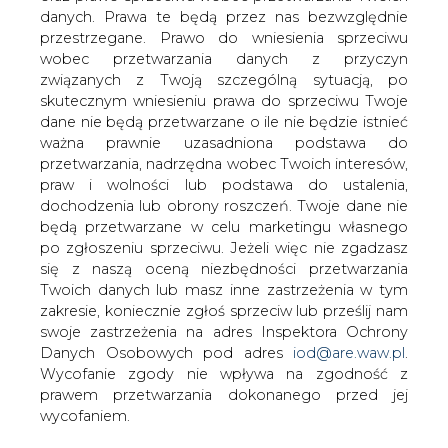
danych. Prawa te będą przez nas bezwzględnie
Jastrzębska Spółka Węglowa planuje do
przestrzegane. Prawo do wniesienia sprzeciwu
2030 roku wydać około 16 mld zł na
wobec przetwarzania danych z przyczyn
inwestycje, część z tych środków
związanych z Twoją szczególną sytuacją, po
przeznaczy na energetykę &#8211;
skutecznym wniesieniu prawa do sprzeciwu Twoje
informuje
dane nie będą przetwarzane o ile nie będzie istnieć
&#8222;Rzeczpospolita&#8221;.
ważna prawnie uzasadniona podstawa do
przetwarzania, nadrzędna wobec Twoich interesów,
JSW oprócz inwestycji w górnictwo myśli również o
praw i wolności lub podstawa do ustalenia,
rozszerzeniu działalności w energetyce. W planach spółki
dochodzenia lub obrony roszczeń. Twoje dane nie
jest między innymi zwiększenie wykorzystania metanu na
będą przetwarzane w celu marketingu własnego
potrzeby grzewcze i energetyczne kopalń. Spółka
po zgłoszeniu sprzeciwu. Jeżeli więc nie zgadzasz
zamierza również, w należącej do niej koksowni Przyjaźń
się z naszą oceną niezbędności przetwarzania
uruchomić elektrociepłownię mocy ok. 70 MW na gaz
Twoich danych lub masz inne zastrzeżenia w tym
koksowniczy. Tego typu instalacje JSW planuje także
zakresie, koniecznie zgłoś sprzeciw lub prześlij nam
wybudować w koksowniach zabrzańskich.
swoje zastrzeżenia na adres Inspektora Ochrony
Danych Osobowych pod adres
iod@are.waw.pl
.
Za dwa – trzy lata JSW ma posiadać źródła o mocy ok.
Wycofanie zgody nie wpływa na zgodność z
300 MW – pisze „Rzeczpospolita”.
prawem przetwarzania dokonanego przed jej
wycofaniem.
#
Energetyka
#
kraj