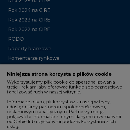
Rok 2025 na CIRE
Rok 2024 na CIRE
Rok 2023 na CIRE
Rok 2022 na CIRE
RODO
Raporty branżowe
Komentarze rynkowe
Zmiany kadrowe na rynku
Niniejsza strona korzysta z plików cookie
Wykorzystujemy pliki cookie do spersonalizowania
Studio CIRE
treści i reklam, aby oferować funkcje społecznościowe
i analizować ruch w naszej witrynie.
Rozmowy o energetyce
Informacje o tym, jak korzystasz z naszej witryny,
Gospodarka
udostępniamy partnerom społecznościowym,
reklamowym i analitycznym. Partnerzy mogą
Geopolityka
połączyć te informacje z innymi danymi otrzymanymi
LTE450
od Ciebie lub uzyskanymi podczas korzystania z ich
usług.